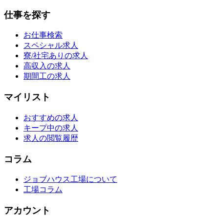
仕事を探す
お仕事検索
スペシャル求人
寮/社宅ありの求人
高収入の求人
期間工の求人
マイリスト
おすすめの求人
キープ中の求人
求人の閲覧履歴
コラム
ジョブハウス工場について
工場コラム
アカウント