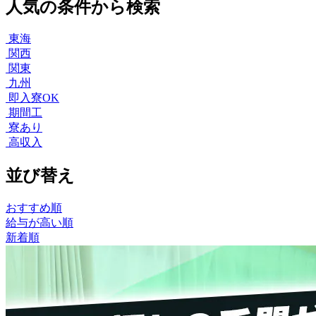
人気の条件から検索
東海
関西
関東
九州
即入寮OK
期間工
寮あり
高収入
並び替え
おすすめ順
給与が高い順
新着順