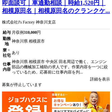
即面談可｜車通勤相談｜時給1,520円｜
相模原田名｜相模原田名のクランクケ...
株式会社J's Factory 神奈川支店
給与
月収例
310,000
円
勤務
神奈川県 相模原市
地
寮・
あり
社宅
神奈川県 相模原市 中央区 田名周辺で働く、エンジン
仕事
部品の機械加工補助の求人です。作業内容を一つに絞
内容
っているため、応募前に仕事内容を判...
詳細を表示
募集が停止しています