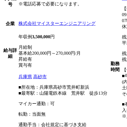
※電話応募で必要になります。
号
【
09
0
株式会社マイスターエンジニアリング
企業
休
年収例
3,500,000
円
残
平
月給制
給与詳
基本給200,000円～270,000円/月
残
細
昇給有
残
勤務
賞与有
時間
【
■
兵庫県
高砂市
(
■所在地：兵庫県高砂市荒井町新浜
土
■最寄駅：山陽電鉄本線 荒井駅 徒歩13分
そ
マイカー通勤：可
■
入
転勤：当面無
※
通勤手当：会社規定に基づき支給