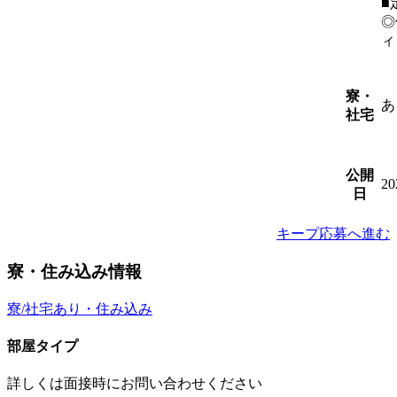
■
◎
ィ
寮・
あ
社宅
公開
2
日
キープ
応募へ進む
寮・住み込み情報
寮/社宅あり・住み込み
部屋タイプ
詳しくは面接時にお問い合わせください