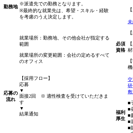
※派遣先での勤務となります。
勤務地
【
※最終的な就業先は、希望・スキル・経験
を考慮のうえ決定します。
未
【
就業場所：勤務地、その他会社が指定する
必須
【
範囲
資格
材
就業場所の変更範囲：会社の定めるすべて
【
のオフィス
機
【採用フロー】
交
応募
研
▼
敷
応募の
面接2回 ※ 適性検査を受けていただきま
流れ
す
■
▼
■
福利
結果通知
■
厚生
■
■