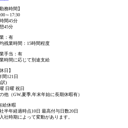
勤務時間】
:00～17:30
7時間45分
憩45分
業：有
均残業時間：15時間程度
業手当：有
業時間に応じて別途支給
休日】
年間121日
内訳)
曜 日曜 祝日
の他（GW,夏季,年末年始に長期休暇有）
有給休暇
社半年経過時点10日 最高付与日数20日
入社時期によって変動があります。