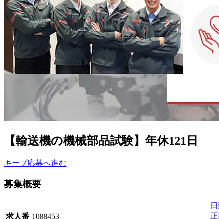
【輸送機の機械部品試験】年休121日
キープ
応募へ進む
募集概要
日
正
求人番
1088453