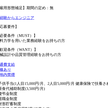
雇用形態補足】期間の定め：無
経験からエンジニア
応募要件】
必要条件（MUST）】
料力学を用いた業務経験をお持ちの方
歓迎条件（WANT）】
械設計や品質管理経験をお持ちの方
通費支給
修あり
地内禁煙
子供手当(1人目15,000円/月、2人目5,000円/月 健康保険で扶
昼食代補助制度(3,500円/月)
慶弔金制度
退職金制度
財形貯蓄制度