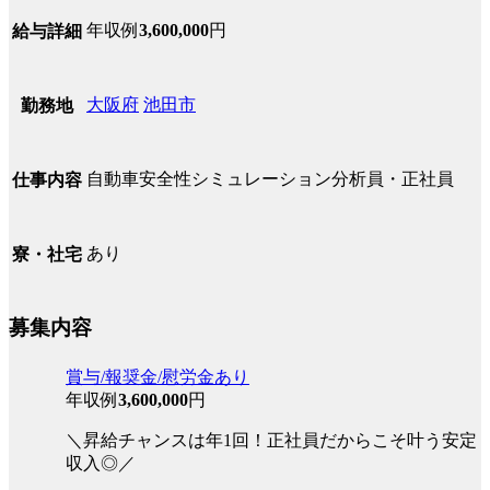
年収例
3,600,000
円
給与詳細
大阪府
池田市
勤務地
自動車安全性シミュレーション分析員・正社員
仕事内容
あり
寮・社宅
募集内容
賞与/報奨金/慰労金あり
年収例
3,600,000
円
＼昇給チャンスは年1回！正社員だからこそ叶う安定
収入◎／