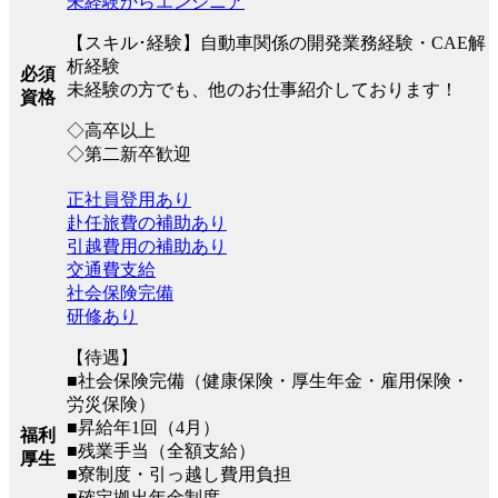
未経験からエンジニア
【スキル･経験】自動車関係の開発業務経験・CAE解
析経験
必須
未経験の方でも、他のお仕事紹介しております！
資格
◇高卒以上
◇第二新卒歓迎
正社員登用あり
赴任旅費の補助あり
引越費用の補助あり
交通費支給
社会保険完備
研修あり
【待遇】
■社会保険完備（健康保険・厚⽣年⾦・雇⽤保険・
労災保険）
■昇給年1回（4月）
福利
■残業手当（全額支給）
厚生
■寮制度・引っ越し費用負担
■確定拠出年金制度