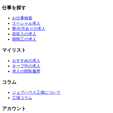
仕事を探す
お仕事検索
スペシャル求人
寮/社宅ありの求人
高収入の求人
期間工の求人
マイリスト
おすすめの求人
キープ中の求人
求人の閲覧履歴
コラム
ジョブハウス工場について
工場コラム
アカウント