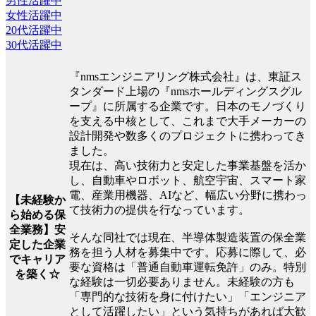
男性活躍中
女性活躍中
20代活躍中
30代活躍中
『nmsエンジニアリング株式会社』は、東証ス
タンダード上場の『nmsホールディングスグル
ープ』に所属する企業です。日本のモノづくり
を支える中核として、これまで大手メーカーの
設計開発や数多くのプロジェクトに携わってき
ました。
現在は、高い技術力と安定した事業基盤を活か
し、自動車やロボット、航空宇宙、スマート家
電、産業用機器、AIなど、幅広い分野に携わっ
【未経験か
て技術力の提供を行なっています。
ら始める保
全業務】安
そんな同社では現在、半導体製造装置の保全業
定した企業
務を担う人材を募集中です。応募に際して、必
でキャリア
要な資格は「普通自動車運転免許」のみ。特別
を築く☆
な経験は一切必要ありません。未経験の方も
「専門的な技術を身に付けたい」「エンジニア
として活躍したい」という気持ちがあれば大歓