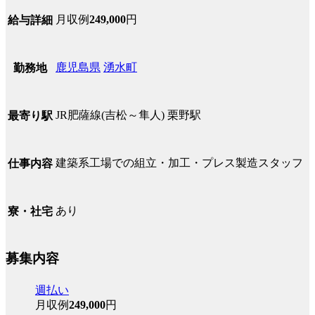
月収例
249,000
円
給与詳細
鹿児島県
湧水町
勤務地
JR肥薩線(吉松～隼人) 栗野駅
最寄り駅
建築系工場での組立・加工・プレス製造スタッフ
仕事内容
あり
寮・社宅
募集内容
週払い
月収例
249,000
円