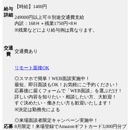
【時給】1400円
給与
詳細
249000円以上可※別途交通費支給
内訳：168Ｈ＋残業1750円×8Ｈ
※残業などにより給与例は異なります。
交通
交通費あり
費
リモート面接OK
◎スマホで簡単！WEB面談実施中！
最短、即日面談もOK！お気軽にご予約ください！
応募後に届くフォームで「WEB面談」を選ぶだけ！
詳しい内容を知りたい・相談したい方、大歓迎！
すぐ決めたい・働きたい方も歓迎いたします！
※決定は勤務先による
◎来場面談者限定キャンペーン実施中！
8月限定！来場登録でAmazonギフトカード3,000円分プ
応募