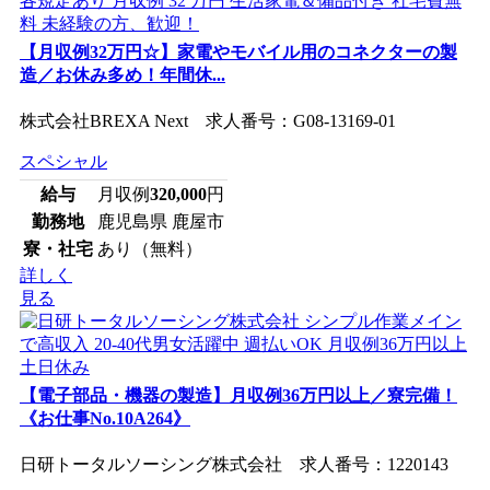
【月収例32万円☆】家電やモバイル用のコネクターの製
造／お休み多め！年間休...
株式会社BREXA Next 求人番号：G08-13169-01
スペシャル
給与
月収例
320,000
円
勤務地
鹿児島県 鹿屋市
寮・社宅
あり（無料）
詳しく
見る
【電子部品・機器の製造】月収例36万円以上／寮完備！
《お仕事No.10A264》
日研トータルソーシング株式会社 求人番号：1220143