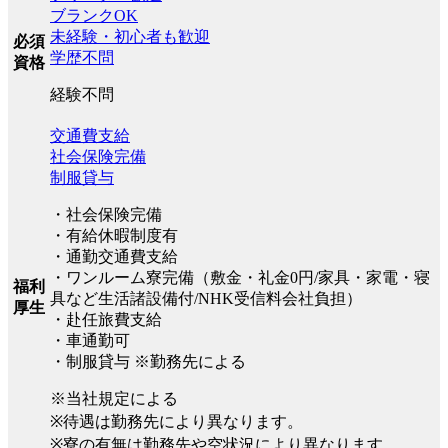
ブランクOK
未経験・初心者も歓迎
必須
学歴不問
資格
経験不問
交通費支給
社会保険完備
制服貸与
・社会保険完備
・有給休暇制度有
・通勤交通費支給
・ワンルーム寮完備（敷金・礼金0円/家具・家電・寝
福利
具など生活諸設備付/NHK受信料会社負担）
厚生
・赴任旅費支給
・車通勤可
・制服貸与 ※勤務先による
※当社規定による
※待遇は勤務先により異なります。
※寮の有無は勤務先や空状況により異なります。