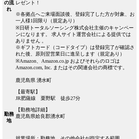
レゼント！
の流
れ
※各拠点へご来場面談後、登録完了した方が対象、お
一人様1回限り（規定あり）
※日研トータルソーシング株式会社主催のキャンペー
ンになります。 求人サイト運営会社による提供では
ありません 。
※ギフトカード（コードタイプ）は登録完了が確認さ
れた後、原則翌営業日に進呈します（規定あり）
※Amazon、Amazon.co.jp およびそれらのロゴは
Amazon.com, Inc. またはその関連会社の商標です。
鹿児島県 湧水町
【最寄駅】
JR肥薩線 栗野駅 徒歩27分
【勤務地詳細】
勤務
鹿児島県姶良郡湧水町
地
就業場所：勤務地、その他会社が指定する範囲