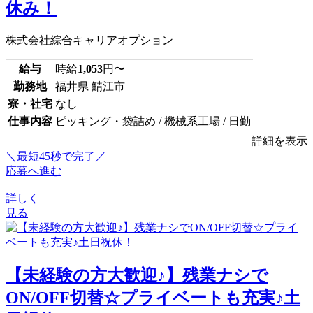
休み！
株式会社綜合キャリアオプション
給与
時給
1,053
円〜
勤務地
福井県 鯖江市
寮・社宅
なし
仕事内容
ピッキング・袋詰め / 機械系工場 / 日勤
詳細を表示
＼最短45秒で完了／
応募へ進む
詳しく
見る
【未経験の方大歓迎♪】残業ナシで
ON/OFF切替☆プライベートも充実♪土