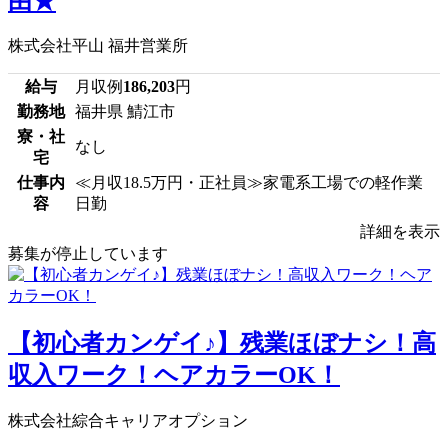
由★
株式会社平山 福井営業所
給与
月収例
186,203
円
勤務地
福井県 鯖江市
寮・社
なし
宅
仕事内
≪月収18.5万円・正社員≫家電系工場での軽作業
容
日勤
詳細を表示
募集が停止しています
【初心者カンゲイ♪】残業ほぼナシ！高
収入ワーク！ヘアカラーOK！
株式会社綜合キャリアオプション