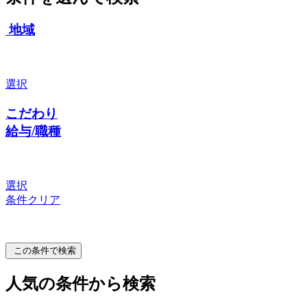
地域
選択
こだわり
給与/職種
選択
条件クリア
この条件で検索
人気の条件から検索