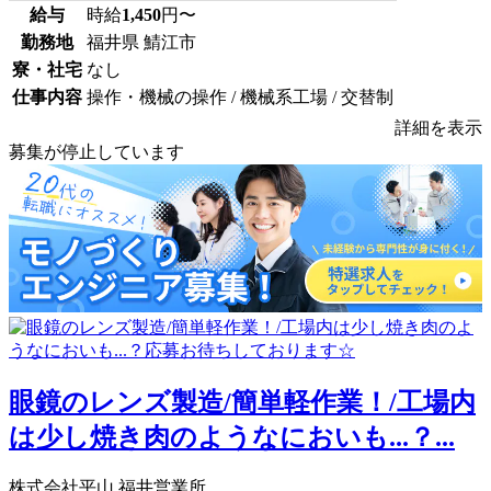
給与
時給
1,450
円〜
勤務地
福井県 鯖江市
寮・社宅
なし
仕事内容
操作・機械の操作 / 機械系工場 / 交替制
詳細を表示
募集が停止しています
眼鏡のレンズ製造/簡単軽作業！/工場内
は少し焼き肉のようなにおいも...？...
株式会社平山 福井営業所