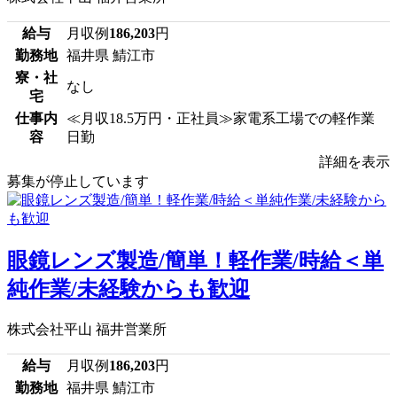
給与
月収例
186,203
円
勤務地
福井県 鯖江市
寮・社
なし
宅
仕事内
≪月収18.5万円・正社員≫家電系工場での軽作業
容
日勤
詳細を表示
募集が停止しています
眼鏡レンズ製造/簡単！軽作業/時給＜単
純作業/未経験からも歓迎
株式会社平山 福井営業所
給与
月収例
186,203
円
勤務地
福井県 鯖江市