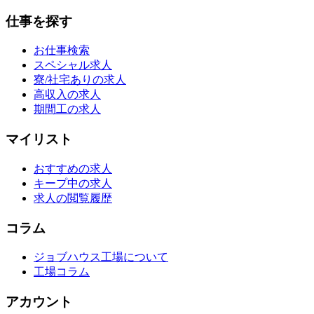
仕事を探す
お仕事検索
スペシャル求人
寮/社宅ありの求人
高収入の求人
期間工の求人
マイリスト
おすすめの求人
キープ中の求人
求人の閲覧履歴
コラム
ジョブハウス工場について
工場コラム
アカウント