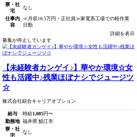
寮・社
なし
宅
仕事内
≪月収18.5万円・正社員≫家電系工場での軽作業
容
日勤
詳細を表示
募集が停止しています
【未経験者カンゲイ♪】華やか環境☆女
性も活躍中♪残業ほぼナシでジュージツ
☆
株式会社綜合キャリアオプション
給与
時給
1,085
円〜
勤務地
福井県 鯖江市
寮・社
なし
宅