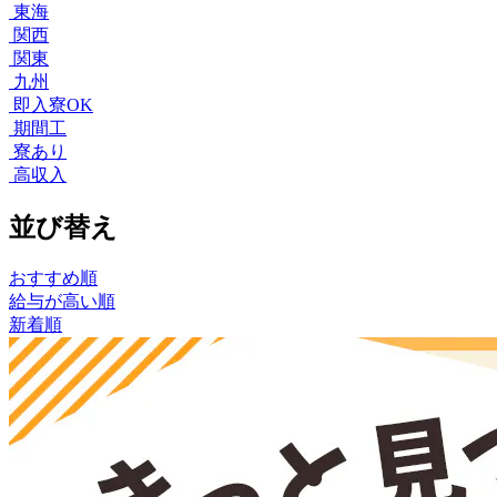
東海
関西
関東
九州
即入寮OK
期間工
寮あり
高収入
並び替え
おすすめ順
給与が高い順
新着順