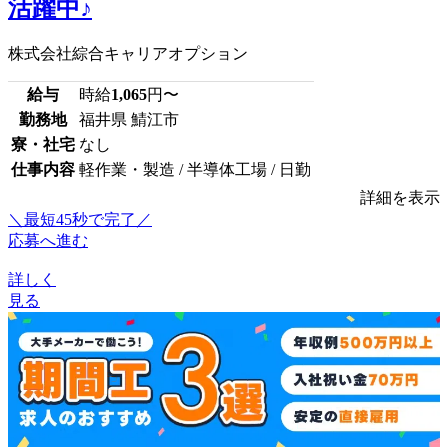
活躍中♪
株式会社綜合キャリアオプション
給与
時給
1,065
円〜
勤務地
福井県 鯖江市
寮・社宅
なし
仕事内容
軽作業・製造 / 半導体工場 / 日勤
詳細を表示
＼最短45秒で完了／
応募へ進む
詳しく
見る