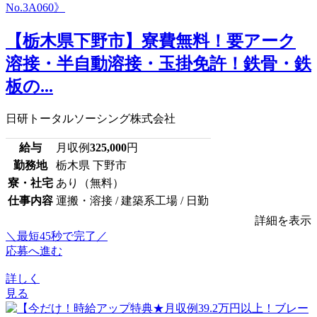
【栃木県下野市】寮費無料！要アーク
溶接・半自動溶接・玉掛免許！鉄骨・鉄
板の...
日研トータルソーシング株式会社
給与
月収例
325,000
円
勤務地
栃木県 下野市
寮・社宅
あり（無料）
仕事内容
運搬・溶接 / 建築系工場 / 日勤
詳細を表示
＼最短45秒で完了／
応募へ進む
詳しく
見る