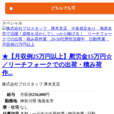
どちらでも可
スペシャル
★【月収例25万円以上】慰労金15万円☆
／リーチフォークでの出荷・積み荷
作...
株式会社プロスタッフ 厚木支店
給与
月収例
256,000
円
勤務地
神奈川県 海老名市
寮・社宅
なし
仕事内容
木材・一斗缶の出荷作業 / 物流倉庫 / 日勤