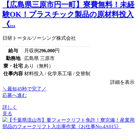
【広島県三原市円一町】寮費無料！未経
験OK！プラスチック製品の原材料投入
《...
日研トータルソーシング株式会社
給与
月収例
296,000
円
勤務地
広島県 三原市
寮・社宅
あり（無料）
仕事内容
材料投入 / 化学系工場 / 交替制
詳細を表示
＼最短45秒で完了／
応募へ進む
詳しく
見る