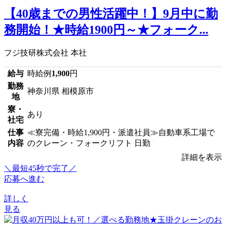
【40歳までの男性活躍中！】9月中に勤
務開始！★時給1900円～★フォーク...
フジ技研株式会社 本社
給与
時給例
1,900
円
勤務
神奈川県 相模原市
地
寮・
あり
社宅
仕事
≪寮完備・時給1,900円・派遣社員≫自動車系工場で
内容
のクレーン・フォークリフト 日勤
詳細を表示
＼最短45秒で完了／
応募へ進む
詳しく
見る