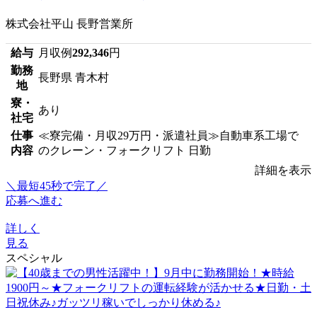
株式会社平山 長野営業所
給与
月収例
292,346
円
勤務
長野県 青木村
地
寮・
あり
社宅
仕事
≪寮完備・月収29万円・派遣社員≫自動車系工場で
内容
のクレーン・フォークリフト 日勤
詳細を表示
＼最短45秒で完了／
応募へ進む
詳しく
見る
スペシャル