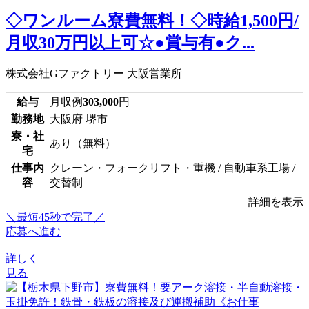
◇ワンルーム寮費無料！◇時給1,500円/
月収30万円以上可☆●賞与有●ク...
株式会社Gファクトリー 大阪営業所
給与
月収例
303,000
円
勤務地
大阪府 堺市
寮・社
あり（無料）
宅
仕事内
クレーン・フォークリフト・重機 / 自動車系工場 /
容
交替制
詳細を表示
＼最短45秒で完了／
応募へ進む
詳しく
見る