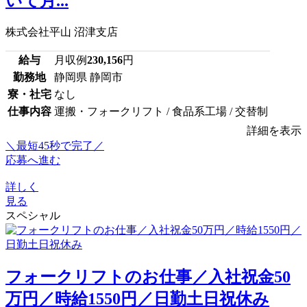
いて月...
株式会社平山 沼津支店
給与
月収例
230,156
円
勤務地
静岡県 静岡市
寮・社宅
なし
仕事内容
運搬・フォークリフト / 食品系工場 / 交替制
詳細を表示
＼最短45秒で完了／
応募へ進む
詳しく
見る
スペシャル
フォークリフトのお仕事／入社祝金50
万円／時給1550円／日勤土日祝休み