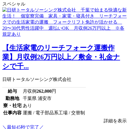
スペシャル
【生活家電のリーチフォーク運搬作
業】月収例26万円以上／敷金・礼金ナ
シで千...
日研トータルソーシング株式会社
給与
月収例
262,000
円
勤務地
千葉県 浦安市
寮・社宅
あり
仕事内容
運搬 / 電子部品系工場 / 交替制
詳細を表示
＼最短45秒で完了／