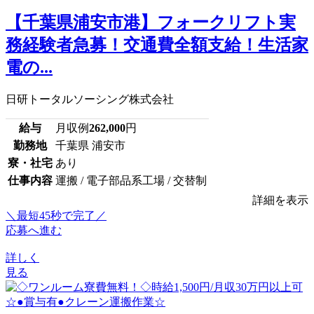
【千葉県浦安市港】フォークリフト実
務経験者急募！交通費全額支給！生活家
電の...
日研トータルソーシング株式会社
給与
月収例
262,000
円
勤務地
千葉県 浦安市
寮・社宅
あり
仕事内容
運搬 / 電子部品系工場 / 交替制
詳細を表示
＼最短45秒で完了／
応募へ進む
詳しく
見る