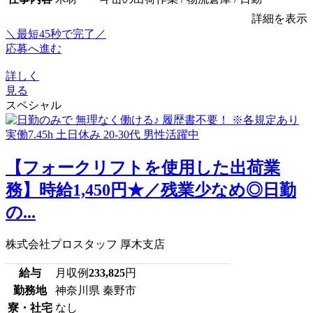
詳細を表示
＼最短45秒で完了／
応募へ進む
詳しく
見る
スペシャル
【フォークリフトを使用した出荷業
務】時給1,450円★／残業少なめ◎日勤
の...
株式会社プロスタッフ 厚木支店
給与
月収例
233,825
円
勤務地
神奈川県 秦野市
寮・社宅
なし