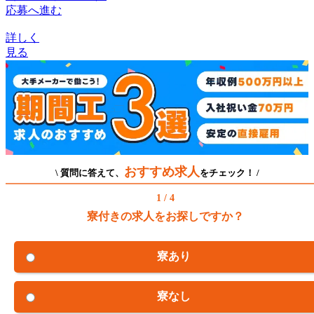
応募へ進む
詳しく
見る
おすすめ求人
\ 質問に答えて、
をチェック！ /
1 / 4
寮付きの求人をお探しですか？
寮あり
寮なし