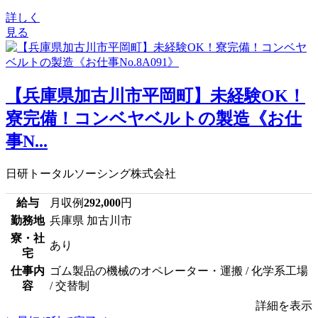
詳しく
見る
【兵庫県加古川市平岡町】未経験OK！
寮完備！コンベヤベルトの製造《お仕
事N...
日研トータルソーシング株式会社
給与
月収例
292,000
円
勤務地
兵庫県 加古川市
寮・社
あり
宅
仕事内
ゴム製品の機械のオペレーター・運搬 / 化学系工場
容
/ 交替制
詳細を表示