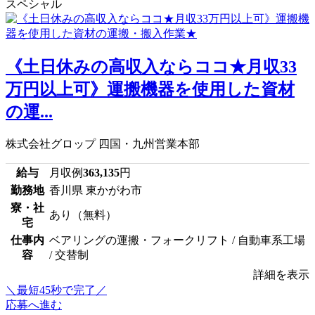
スペシャル
《土日休みの高収入ならココ★月収33
万円以上可》運搬機器を使用した資材
の運...
株式会社グロップ 四国・九州営業本部
給与
月収例
363,135
円
勤務地
香川県 東かがわ市
寮・社
あり（無料）
宅
仕事内
ベアリングの運搬・フォークリフト / 自動車系工場
容
/ 交替制
詳細を表示
＼最短45秒で完了／
応募へ進む