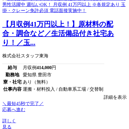
【月収例41万円以上！】原材料の配
合・調合など／生活備品付き社宅あ
り！／玉...
株式会社スタッフ東海
給与
月収例
414,000
円
勤務地
愛知県 豊田市
寮・社宅
あり（無料）
仕事内容
運搬・材料投入 / 自動車系工場 / 交替制
詳細を表示
＼最短45秒で完了／
応募へ進む
詳しく
見る