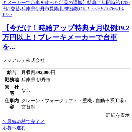
【今だけ！時給アップ特典★月収例39.2
万円以上！ブレーキメーカーで台車
を...
フジアルテ株式会社
給与
月収例
392,000
円
勤務地
兵庫県 伊丹市
寮・社
なし
宅
仕事内
クレーン・フォークリフト・重機 / 自動車系工場 /
容
交替制
詳細を表示
＼最短45秒で完了／
応募へ進む