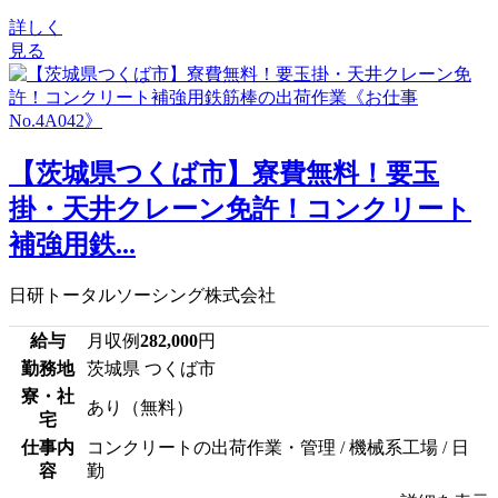
詳しく
見る
【茨城県つくば市】寮費無料！要玉
掛・天井クレーン免許！コンクリート
補強用鉄...
日研トータルソーシング株式会社
給与
月収例
282,000
円
勤務地
茨城県 つくば市
寮・社
あり（無料）
宅
仕事内
コンクリートの出荷作業・管理 / 機械系工場 / 日
容
勤