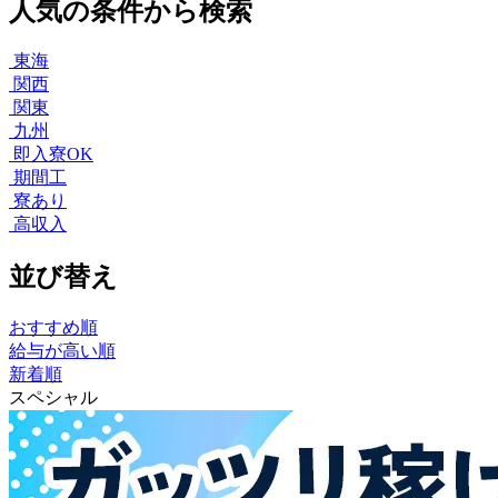
人気の条件から検索
東海
関西
関東
九州
即入寮OK
期間工
寮あり
高収入
並び替え
おすすめ順
給与が高い順
新着順
スペシャル