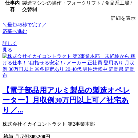
仕事内
製造マシンの操作・フォークリフト / 食品系工場 /
容
交替制
詳細を表示
＼最短45秒で完了／
応募へ進む
詳しく
見る
【電子部品用アルミ製品の製造オペレ
ーター】月収例30万円以上可／社宅あ
り／...
株式会社イカイコントラクト 第2事業本部
給与
月収例
309,200
円