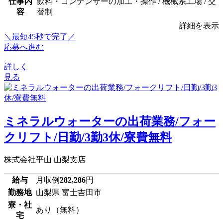
仕事内
飲料・コンデンサーの加工・操作 / 機械系工場 / 交
容
替制
詳細を表示
＼最短45秒で完了／
応募へ進む
詳しく
見る
ミネラルウォーターの出荷業務/フォー
クリフト/日勤/3勤3休/寮費無料
株式会社平山 山梨支店
給与
月収例
282,286
円
勤務地
山梨県 富士吉田市
寮・社
あり（無料）
宅