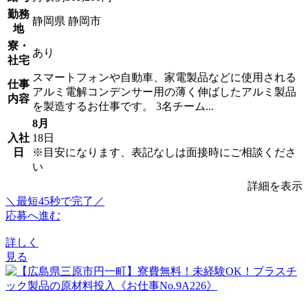
勤務
静岡県 静岡市
地
寮・
あり
社宅
スマートフォンや自動車、家電製品などに使用される
仕事
アルミ電解コンデンサー用の薄く伸ばしたアルミ製品
内容
を製造するお仕事です。 3名チーム...
8月
入社
18日
日
※目安になります、表記なしは面接時にご相談くださ
い
詳細を表示
＼最短45秒で完了／
応募へ進む
詳しく
見る