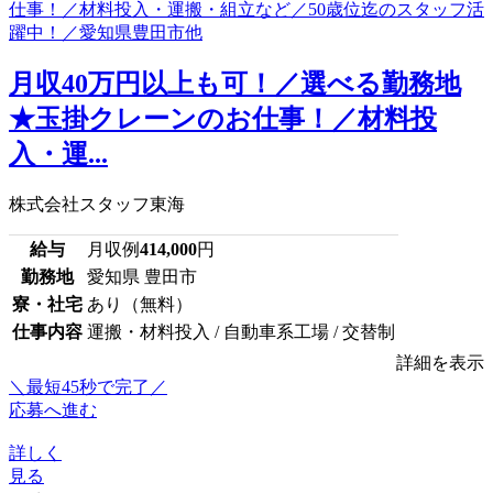
月収40万円以上も可！／選べる勤務地
★玉掛クレーンのお仕事！／材料投
入・運...
株式会社スタッフ東海
給与
月収例
414,000
円
勤務地
愛知県 豊田市
寮・社宅
あり（無料）
仕事内容
運搬・材料投入 / 自動車系工場 / 交替制
詳細を表示
＼最短45秒で完了／
応募へ進む
詳しく
見る