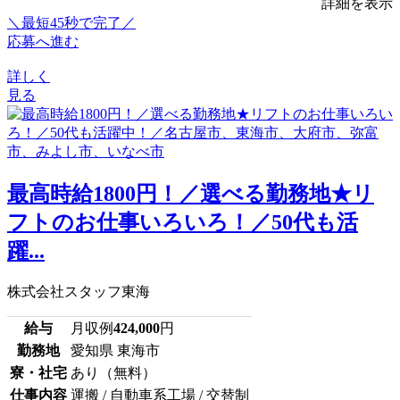
詳細を表示
＼最短45秒で完了／
応募へ進む
詳しく
見る
最高時給1800円！／選べる勤務地★リ
フトのお仕事いろいろ！／50代も活
躍...
株式会社スタッフ東海
給与
月収例
424,000
円
勤務地
愛知県 東海市
寮・社宅
あり（無料）
仕事内容
運搬 / 自動車系工場 / 交替制