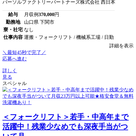
パーソルファクトリーパートナーズ株式会社 西日本
給与
月収例
370,000
円
勤務地
山口県 下関市
寮・社宅
なし
仕事内容
運搬・フォークリフト / 機械系工場 / 日勤
詳細を表示
＼最短45秒で完了／
応募へ進む
詳しく
見る
スペシャル
＜フォークリフト＞若手・中高年まで
活躍中！残業少なめでも深夜手当がつ