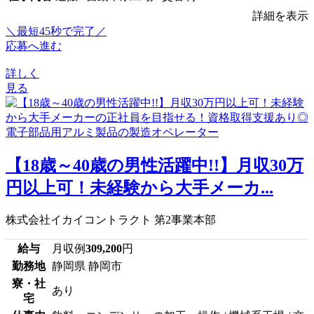
詳細を表示
＼最短45秒で完了／
応募へ進む
詳しく
見る
【18歳～40歳の男性活躍中!!】月収30万
円以上可！未経験から大手メーカ...
株式会社イカイコントラクト 第2事業本部
給与
月収例
309,200
円
勤務地
静岡県 静岡市
寮・社
あり
宅