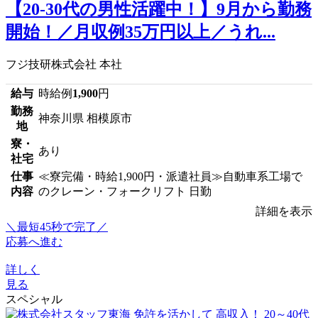
【20-30代の男性活躍中！】9月から勤務
開始！／月収例35万円以上／うれ...
フジ技研株式会社 本社
給与
時給例
1,900
円
勤務
神奈川県 相模原市
地
寮・
あり
社宅
仕事
≪寮完備・時給1,900円・派遣社員≫自動車系工場で
内容
のクレーン・フォークリフト 日勤
詳細を表示
＼最短45秒で完了／
応募へ進む
詳しく
見る
スペシャル