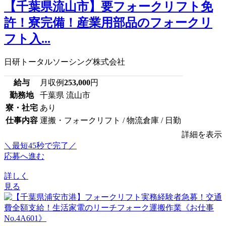
【千葉県流山市】要フォークリフト免
許！寮完備！産業用部品のフォークリ
フト入...
日研トータルソーシング株式会社
給与
月収例
253,000
円
勤務地
千葉県 流山市
寮・社宅
あり
仕事内容
運搬・フォークリフト / 物流倉庫 / 日勤
詳細を表示
＼最短45秒で完了／
応募へ進む
詳しく
見る