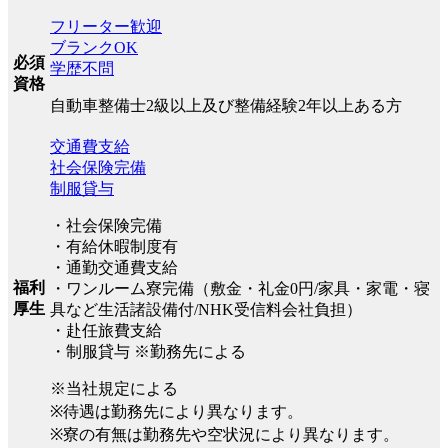
フリーター歓迎
ブランクOK
必須
学歴不問
資格
自動車整備士2級以上及び整備経験2年以上ある方
交通費支給
社会保険完備
制服貸与
・社会保険完備
・有給休暇制度有
・通勤交通費支給
福利
・ワンルーム寮完備（敷金・礼金0円/家具・家電・寝
厚生
具など生活諸設備付/NHK受信料会社負担）
・赴任旅費支給
・制服貸与 ※勤務先による
※当社規定による
※待遇は勤務先により異なります。
※寮の有無は勤務先や空状況により異なります。