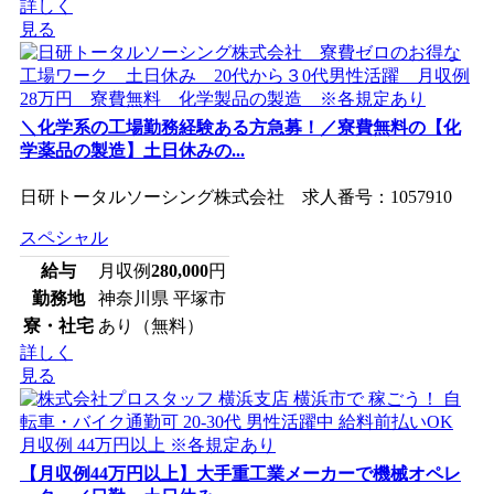
詳しく
見る
＼化学系の工場勤務経験ある方急募！／寮費無料の【化
学薬品の製造】土日休みの...
日研トータルソーシング株式会社 求人番号：1057910
スペシャル
給与
月収例
280,000
円
勤務地
神奈川県 平塚市
寮・社宅
あり（無料）
詳しく
見る
【月収例44万円以上】大手重工業メーカーで機械オペレ