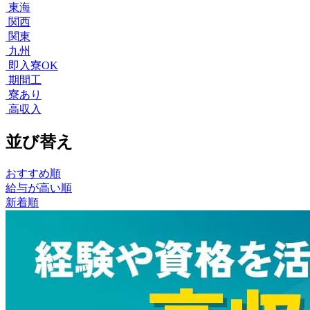
東海
関西
関東
九州
即入寮OK
期間工
寮あり
高収入
並び替え
おすすめ順
給与が高い順
新着順