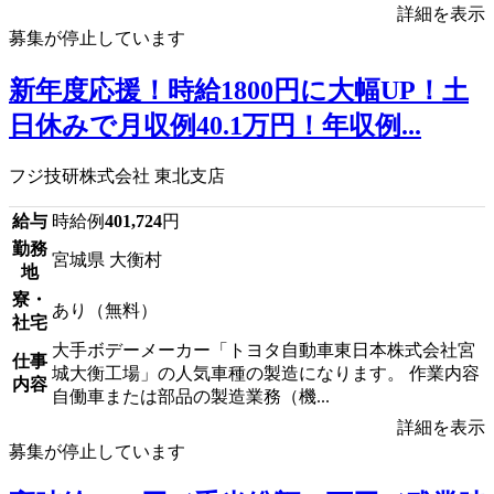
詳細を表示
募集が停止しています
新年度応援！時給1800円に大幅UP！土
日休みで月収例40.1万円！年収例...
フジ技研株式会社 東北支店
給与
時給例
401,724
円
勤務
宮城県 大衡村
地
寮・
あり（無料）
社宅
大手ボデーメーカー「トヨタ自動車東日本株式会社宮
仕事
城大衡工場」の人気車種の製造になります。 作業内容
内容
自働車または部品の製造業務（機...
詳細を表示
募集が停止しています