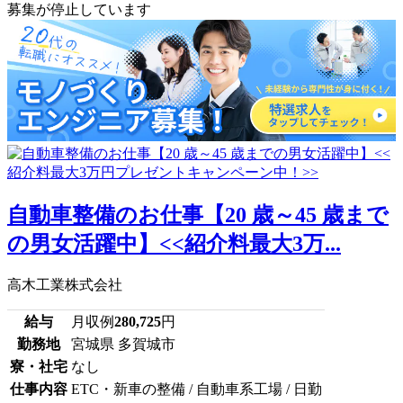
募集が停止しています
自動車整備のお仕事【20 歳～45 歳まで
の男女活躍中】<<紹介料最大3万...
高木工業株式会社
給与
月収例
280,725
円
勤務地
宮城県 多賀城市
寮・社宅
なし
仕事内容
ETC・新車の整備 / 自動車系工場 / 日勤