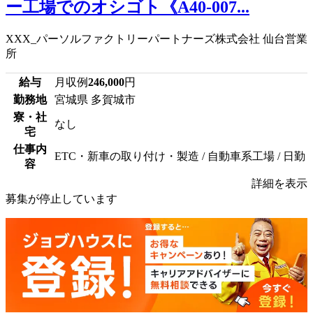
ー工場でのオシゴト《A40-007...
XXX_パーソルファクトリーパートナーズ株式会社 仙台営業
所
給与
月収例
246,000
円
勤務地
宮城県 多賀城市
寮・社
なし
宅
仕事内
ETC・新車の取り付け・製造 / 自動車系工場 / 日勤
容
詳細を表示
募集が停止しています