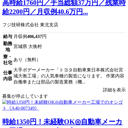
高時給1760円／手当総額37万円／残業時
給2200円／月収例40.6万円...
フジ技研株式会社 東北支店
給与
月収例
406,437
円
勤務
宮城県 大衡村
地
寮・
あり（無料）
社宅
大手ボデーメーカー「トヨタ自動車東日本株式会社宮
仕事
城大衡工場」の人気車種の製造になります。 作業内容
内容
自働車または部品の製造業務（機...
詳細を表示
募集が停止しています
時給1350円！未経験OK◎自動車メーカ