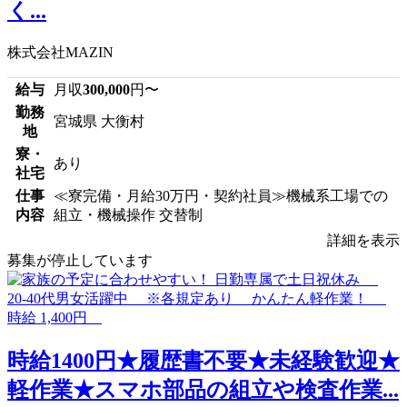
く...
株式会社MAZIN
給与
月収
300,000
円〜
勤務
宮城県 大衡村
地
寮・
あり
社宅
仕事
≪寮完備・月給30万円・契約社員≫機械系工場での
内容
組立・機械操作 交替制
詳細を表示
募集が停止しています
時給1400円★履歴書不要★未経験歓迎★
軽作業★スマホ部品の組立や検査作業...