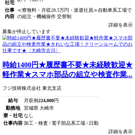
社宅
仕事
≪寮無料・月収28.5万円・派遣社員≫自動車系工場で
内容
の組立・機械操作 交替制
詳細を表示
募集が停止しています
時給1400円★履歴書不要★未経験歓迎★
軽作業★スマホ部品の組立や検査作業...
フジ技研株式会社 東北支店
給与
月収例
224,000
円
勤務地
宮城県 大崎市
寮・社宅
なし
仕事内容
加工・検査 / 電子部品系工場 / 日勤
詳細を表示