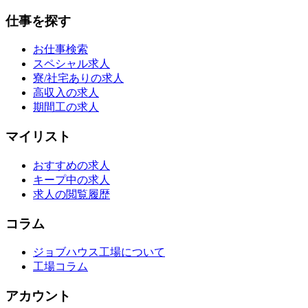
仕事を探す
お仕事検索
スペシャル求人
寮/社宅ありの求人
高収入の求人
期間工の求人
マイリスト
おすすめの求人
キープ中の求人
求人の閲覧履歴
コラム
ジョブハウス工場について
工場コラム
アカウント