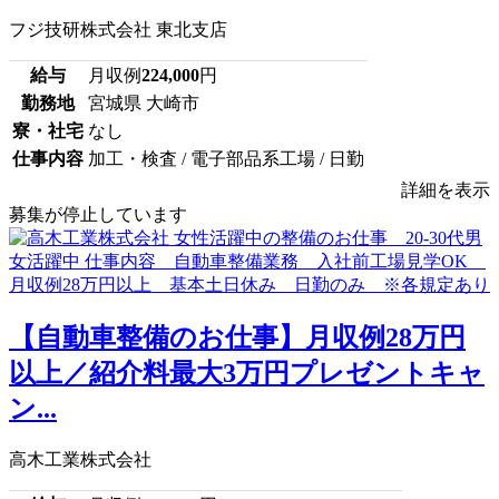
フジ技研株式会社 東北支店
給与
月収例
224,000
円
勤務地
宮城県 大崎市
寮・社宅
なし
仕事内容
加工・検査 / 電子部品系工場 / 日勤
詳細を表示
募集が停止しています
【自動車整備のお仕事】月収例28万円
以上／紹介料最大3万円プレゼントキャ
ン...
高木工業株式会社