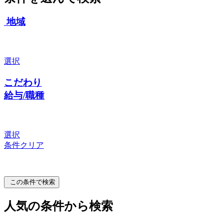
地域
選択
こだわり
給与/職種
選択
条件クリア
この条件で検索
人気の条件から検索