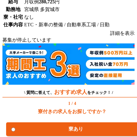
給与
月収例
280,725
円
勤務地
宮城県 多賀城市
寮・社宅
なし
仕事内容
ETC・新車の整備 / 自動車系工場 / 日勤
詳細を表示
募集が停止しています
おすすめ求人
\ 質問に答えて、
をチェック！ /
1 / 4
寮付きの求人をお探しですか？
寮あり