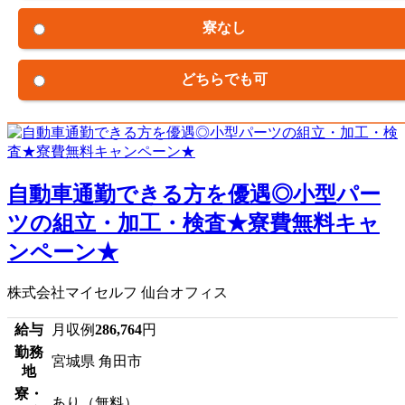
寮なし
どちらでも可
自動車通勤できる方を優遇◎小型パー
ツの組立・加工・検査★寮費無料キャ
ンペーン★
株式会社マイセルフ 仙台オフィス
給与
月収例
286,764
円
勤務
宮城県 角田市
地
寮・
あり（無料）