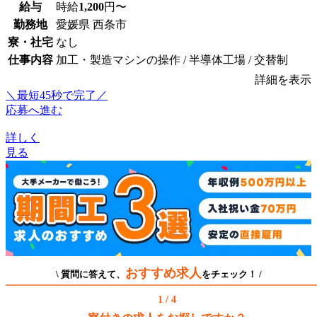
給与
時給
1,200
円〜
勤務地
愛媛県 西条市
寮・社宅
なし
仕事内容
加工・製造マシンの操作 / 半導体工場 / 交替制
詳細を表示
＼最短45秒で完了／
応募へ進む
詳しく
見る
おすすめ求人
\ 質問に答えて、
をチェック！ /
1 / 4