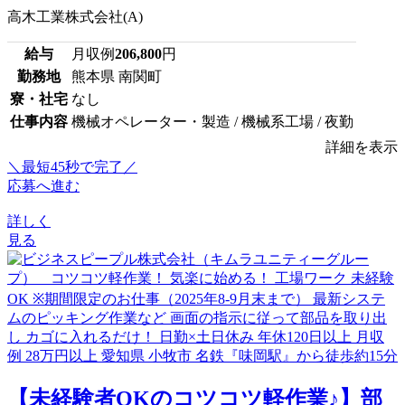
高木工業株式会社(A)
給与
月収例
206,800
円
勤務地
熊本県 南関町
寮・社宅
なし
仕事内容
機械オペレーター・製造 / 機械系工場 / 夜勤
詳細を表示
＼最短45秒で完了／
応募へ進む
詳しく
見る
【未経験者OKのコツコツ軽作業♪】部