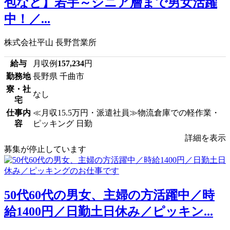
包など】若手～シニア層まで男女活躍
中！／...
株式会社平山 長野営業所
給与
月収例
157,234
円
勤務地
長野県 千曲市
寮・社
なし
宅
仕事内
≪月収15.5万円・派遣社員≫物流倉庫での軽作業・
容
ピッキング 日勤
詳細を表示
募集が停止しています
50代60代の男女、主婦の方活躍中／時
給1400円／日勤土日休み／ピッキン...