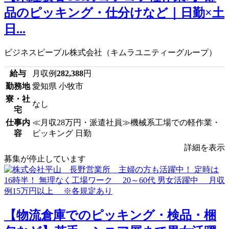
品のピッキング・仕分けなど｜日勤×土
日...
ビジネスピープル株式会社（キムラユニティーグループ）
給与
月収例
282,388
円
勤務地
愛知県 小牧市
寮・社
なし
宅
仕事内
≪月収28万円・派遣社員≫機械系工場での軽作業・
容
ピッキング 日勤
詳細を表示
募集が停止しています
【物流倉庫でのピッキング・検品・梱