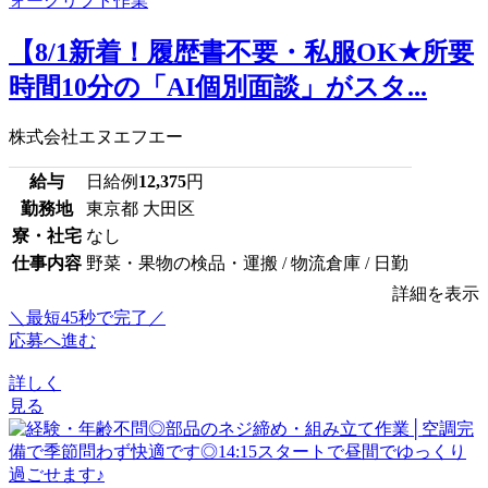
【8/1新着！履歴書不要・私服OK★所要
時間10分の「AI個別面談」がスタ...
株式会社エヌエフエー
給与
日給例
12,375
円
勤務地
東京都 大田区
寮・社宅
なし
仕事内容
野菜・果物の検品・運搬 / 物流倉庫 / 日勤
詳細を表示
＼最短45秒で完了／
応募へ進む
詳しく
見る