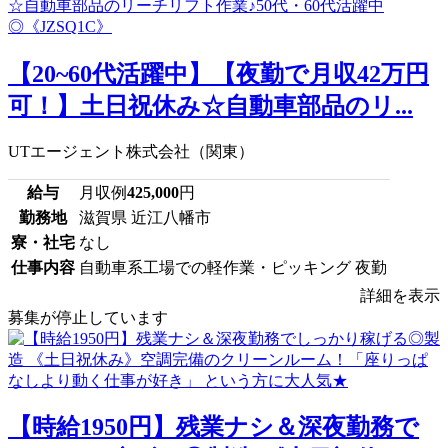
【20~60代活躍中】【夜勤で月収42万円
可！】土日祝休み☆自動車部品のリ...
UTエージェント株式会社（関東）
給与
月収例
425,000
円
勤務地
滋賀県 近江八幡市
寮・社宅
なし
仕事内容
自動車系工場での軽作業・ピッキング 夜勤
詳細を表示
募集が停止しています
【時給1950円】残業ナシ＆深夜勤務で