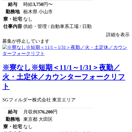
給与
時給
3,750
円〜
勤務地
栃木県 小山市
寮・社宅
なし
仕事内容
供給・管理 / 自動車系工場 / 日勤
詳細を表示
募集が停止しています
※寮なし※短期＜11/1～1/31＞夜勤／
火・土定休／カウンターフォークリフ
ト
SGフィルダー株式会社 東京エリア
給与
月収例
376,200
円
勤務地
東京都 大田区
寮・社宅
なし