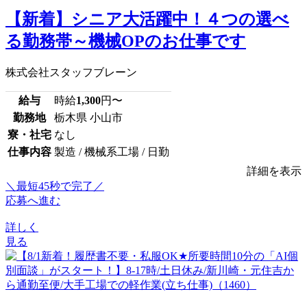
【新着】シニア大活躍中！４つの選べ
る勤務帯～機械OPのお仕事です
株式会社スタッフブレーン
給与
時給
1,300
円〜
勤務地
栃木県 小山市
寮・社宅
なし
仕事内容
製造 / 機械系工場 / 日勤
詳細を表示
＼最短45秒で完了／
応募へ進む
詳しく
見る