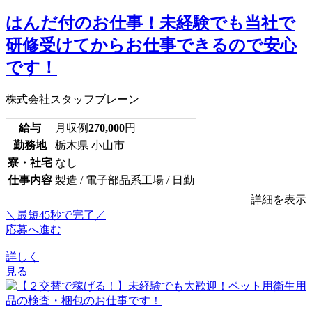
はんだ付のお仕事！未経験でも当社で
研修受けてからお仕事できるので安心
です！
株式会社スタッフブレーン
給与
月収例
270,000
円
勤務地
栃木県 小山市
寮・社宅
なし
仕事内容
製造 / 電子部品系工場 / 日勤
詳細を表示
＼最短45秒で完了／
応募へ進む
詳しく
見る