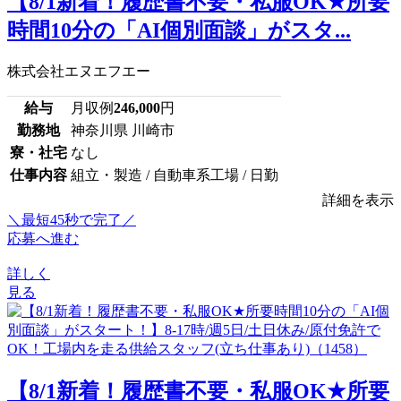
【8/1新着！履歴書不要・私服OK★所要
時間10分の「AI個別面談」がスタ...
株式会社エヌエフエー
給与
月収例
246,000
円
勤務地
神奈川県 川崎市
寮・社宅
なし
仕事内容
組立・製造 / 自動車系工場 / 日勤
詳細を表示
＼最短45秒で完了／
応募へ進む
詳しく
見る
【8/1新着！履歴書不要・私服OK★所要