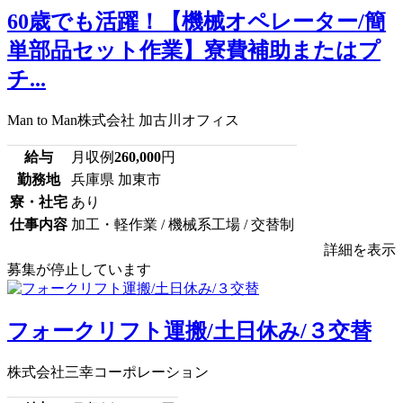
60歳でも活躍！【機械オペレーター/簡
単部品セット作業】寮費補助またはプ
チ...
Man to Man株式会社 加古川オフィス
給与
月収例
260,000
円
勤務地
兵庫県 加東市
寮・社宅
あり
仕事内容
加工・軽作業 / 機械系工場 / 交替制
詳細を表示
募集が停止しています
フォークリフト運搬/土日休み/３交替
株式会社三幸コーポレーション