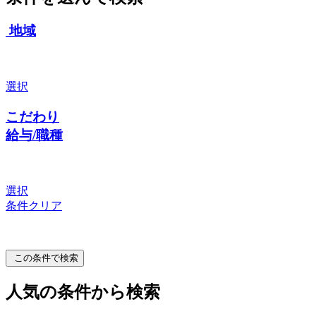
地域
選択
こだわり
給与/職種
選択
条件クリア
この条件で検索
人気の条件から検索