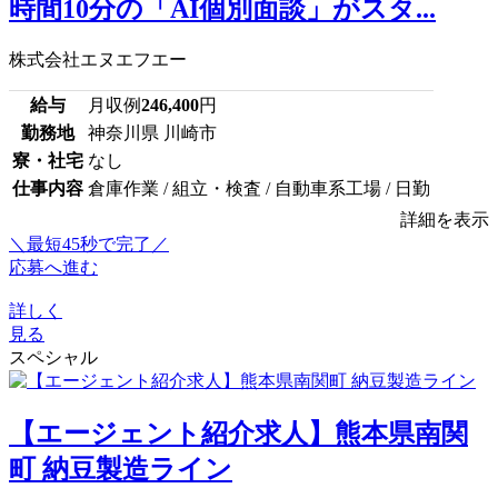
時間10分の「AI個別面談」がスタ...
株式会社エヌエフエー
給与
月収例
246,400
円
勤務地
神奈川県 川崎市
寮・社宅
なし
仕事内容
倉庫作業 / 組立・検査 / 自動車系工場 / 日勤
詳細を表示
＼最短45秒で完了／
応募へ進む
詳しく
見る
スペシャル
【エージェント紹介求人】熊本県南関
町 納豆製造ライン