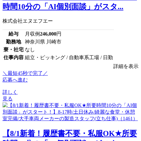
時間10分の「AI個別面談」がスタ...
株式会社エヌエフエー
給与
月収例
246,000
円
勤務地
神奈川県 川崎市
寮・社宅
なし
仕事内容
組立・ピッキング / 自動車系工場 / 日勤
詳細を表示
＼最短45秒で完了／
応募へ進む
詳しく
見る
【8/1新着！履歴書不要・私服OK★所要