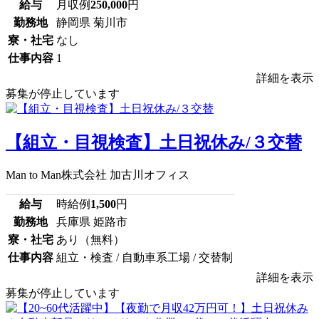
給与
月収例
250,000
円
勤務地
静岡県 菊川市
寮・社宅
なし
仕事内容
1
詳細を表示
募集が停止しています
【組立・目視検査】土日祝休み/３交替
Man to Man株式会社 加古川オフィス
給与
時給例
1,500
円
勤務地
兵庫県 姫路市
寮・社宅
あり（無料）
仕事内容
組立・検査 / 自動車系工場 / 交替制
詳細を表示
募集が停止しています