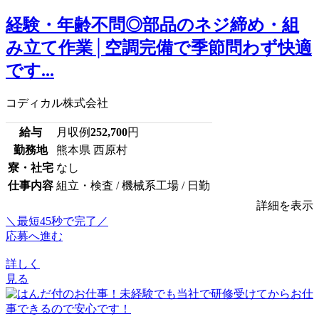
経験・年齢不問◎部品のネジ締め・組
み立て作業│空調完備で季節問わず快適
です...
コディカル株式会社
給与
月収例
252,700
円
勤務地
熊本県 西原村
寮・社宅
なし
仕事内容
組立・検査 / 機械系工場 / 日勤
詳細を表示
＼最短45秒で完了／
応募へ進む
詳しく
見る