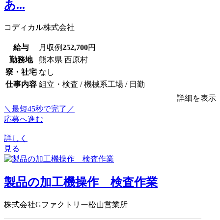
あ...
コディカル株式会社
給与
月収例
252,700
円
勤務地
熊本県 西原村
寮・社宅
なし
仕事内容
組立・検査 / 機械系工場 / 日勤
詳細を表示
＼最短45秒で完了／
応募へ進む
詳しく
見る
製品の加工機操作 検査作業
株式会社Gファクトリー松山営業所