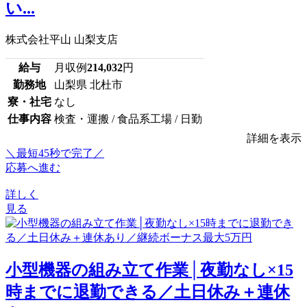
い...
株式会社平山 山梨支店
給与
月収例
214,032
円
勤務地
山梨県 北杜市
寮・社宅
なし
仕事内容
検査・運搬 / 食品系工場 / 日勤
詳細を表示
＼最短45秒で完了／
応募へ進む
詳しく
見る
小型機器の組み立て作業│夜勤なし×15
時までに退勤できる／土日休み＋連休