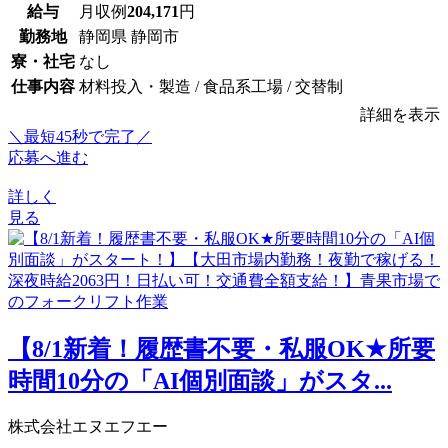
給与
月収例
204,171
円
勤務地
静岡県 静岡市
寮・社宅
なし
仕事内容
材料投入・製造 / 食品系工場 / 交替制
詳細を表示
＼最短45秒で完了／
応募へ進む
詳しく
見る
【8/1新着！履歴書不要・私服OK★所要
時間10分の「AI個別面談」がスタ...
株式会社エヌエフエー