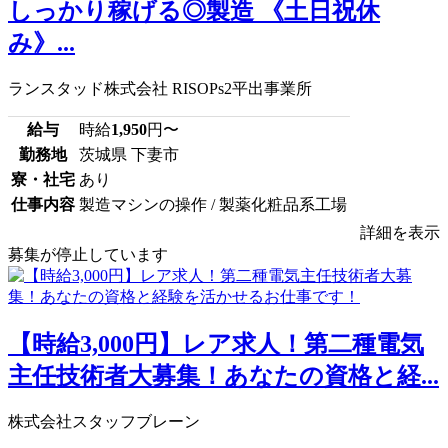
しっかり稼げる◎製造 《土日祝休
み》...
ランスタッド株式会社 RISOPs2平出事業所
給与
時給
1,950
円〜
勤務地
茨城県 下妻市
寮・社宅
あり
仕事内容
製造マシンの操作 / 製薬化粧品系工場
詳細を表示
募集が停止しています
【時給3,000円】レア求人！第二種電気
主任技術者大募集！あなたの資格と経...
株式会社スタッフブレーン