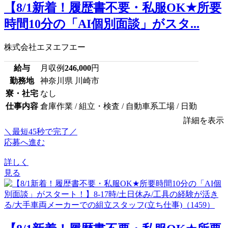
【8/1新着！履歴書不要・私服OK★所要
時間10分の「AI個別面談」がスタ...
株式会社エヌエフエー
給与
月収例
246,000
円
勤務地
神奈川県 川崎市
寮・社宅
なし
仕事内容
倉庫作業 / 組立・検査 / 自動車系工場 / 日勤
詳細を表示
＼最短45秒で完了／
応募へ進む
詳しく
見る