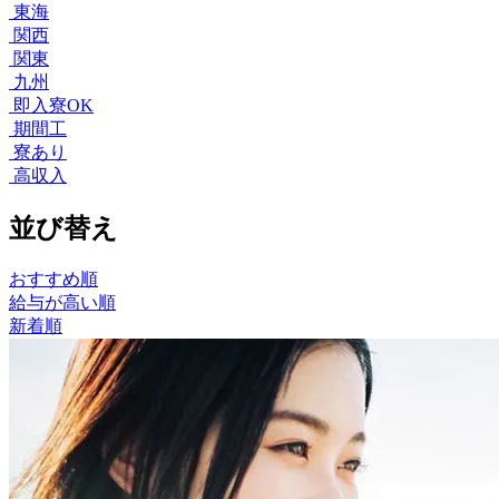
東海
関西
関東
九州
即入寮OK
期間工
寮あり
高収入
並び替え
おすすめ順
給与が高い順
新着順