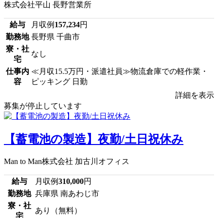
株式会社平山 長野営業所
給与
月収例
157,234
円
勤務地
長野県 千曲市
寮・社
なし
宅
仕事内
≪月収15.5万円・派遣社員≫物流倉庫での軽作業・
容
ピッキング 日勤
詳細を表示
募集が停止しています
【蓄電池の製造】夜勤/土日祝休み
Man to Man株式会社 加古川オフィス
給与
月収例
310,000
円
勤務地
兵庫県 南あわじ市
寮・社
あり（無料）
宅