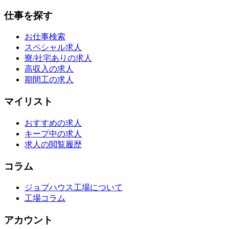
仕事を探す
お仕事検索
スペシャル求人
寮/社宅ありの求人
高収入の求人
期間工の求人
マイリスト
おすすめの求人
キープ中の求人
求人の閲覧履歴
コラム
ジョブハウス工場について
工場コラム
アカウント