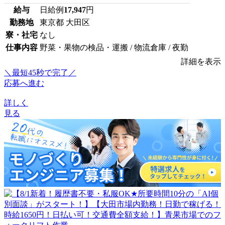
給与
日給例
17,947
円
勤務地
東京都 大田区
寮・社宅
なし
仕事内容
野菜・果物の検品・運搬 / 物流倉庫 / 夜勤
詳細を表示
＼最短45秒で完了／
応募へ進む
詳しく
見る