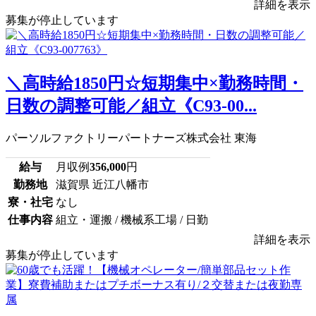
詳細を表示
募集が停止しています
＼高時給1850円☆短期集中×勤務時間・
日数の調整可能／組立《C93-00...
パーソルファクトリーパートナーズ株式会社 東海
給与
月収例
356,000
円
勤務地
滋賀県 近江八幡市
寮・社宅
なし
仕事内容
組立・運搬 / 機械系工場 / 日勤
詳細を表示
募集が停止しています