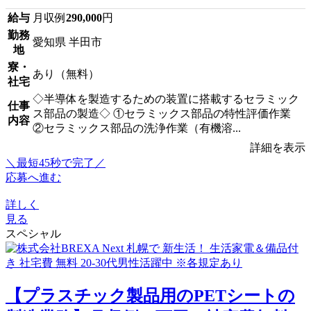
給与
月収例
290,000
円
勤務
愛知県 半田市
地
寮・
あり（無料）
社宅
◇半導体を製造するための装置に搭載するセラミック
仕事
ス部品の製造◇ ①セラミックス部品の特性評価作業
内容
②セラミックス部品の洗浄作業（有機溶...
詳細を表示
＼最短45秒で完了／
応募へ進む
詳しく
見る
スペシャル
【プラスチック製品用のPETシートの