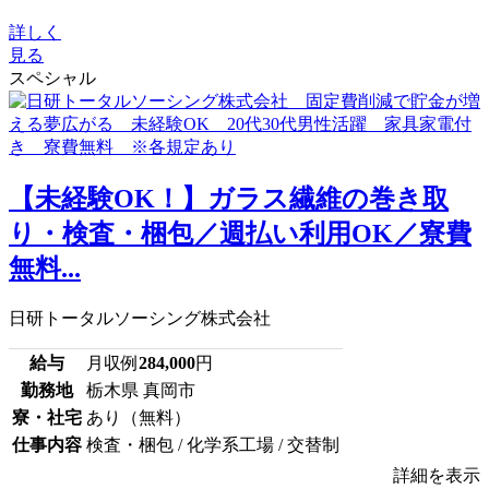
詳しく
見る
スペシャル
【未経験OK！】ガラス繊維の巻き取
り・検査・梱包／週払い利用OK／寮費
無料...
日研トータルソーシング株式会社
給与
月収例
284,000
円
勤務地
栃木県 真岡市
寮・社宅
あり（無料）
仕事内容
検査・梱包 / 化学系工場 / 交替制
詳細を表示