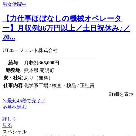
【力仕事ほぼなしの機械オペレータ
ー】月収例36万円以上／土日祝休み♪／
20...
UTエージェント株式会社
給与
月収例
365,000
円
勤務地
熊本県 菊陽町
寮・社宅
あり（無料）
仕事内容
化学系工場 / 検査・検品 / 正社員
詳細を表示
＼最短45秒で完了／
応募へ進む
詳しく
見る
スペシャル