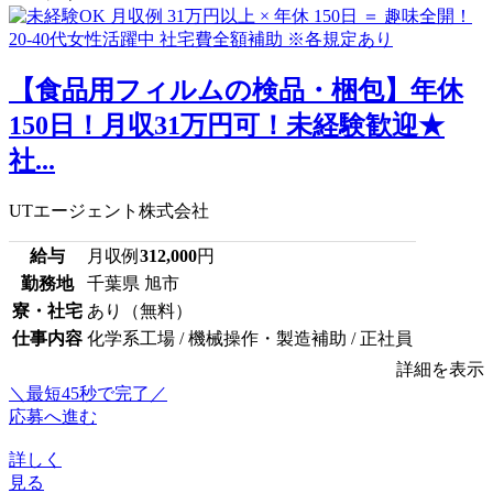
【食品用フィルムの検品・梱包】年休
150日！月収31万円可！未経験歓迎★
社...
UTエージェント株式会社
給与
月収例
312,000
円
勤務地
千葉県 旭市
寮・社宅
あり（無料）
仕事内容
化学系工場 / 機械操作・製造補助 / 正社員
詳細を表示
＼最短45秒で完了／
応募へ進む
詳しく
見る