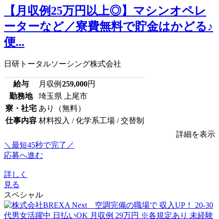
【月収例25万円以上◎】マシンオペレ
ーターなど／寮費無料で貯金はかどる♪
便...
日研トータルソーシング株式会社
給与
月収例
259,000
円
勤務地
埼玉県 上尾市
寮・社宅
あり（無料）
仕事内容
材料投入 / 化学系工場 / 交替制
詳細を表示
＼最短45秒で完了／
応募へ進む
詳しく
見る
スペシャル