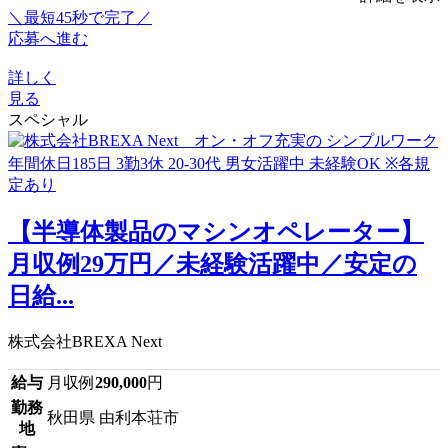
＼最短45秒で完了／
応募へ進む
詳しく
見る
スペシャル
【半導体製品のマシンオペレーター】
月収例29万円／未経験活躍中／安定の
日給...
株式会社BREXA Next
給与
月収例
290,000
円
勤務
秋田県 由利本荘市
地