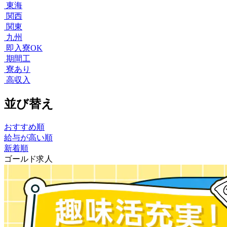
東海
関西
関東
九州
即入寮OK
期間工
寮あり
高収入
並び替え
おすすめ順
給与が高い順
新着順
ゴールド求人