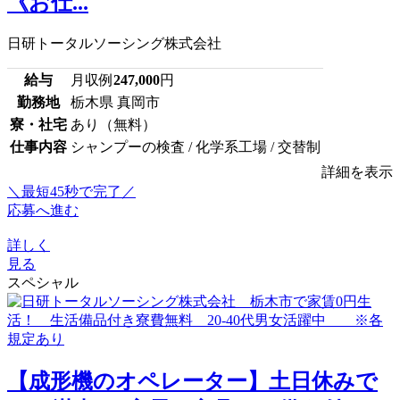
《お仕...
日研トータルソーシング株式会社
給与
月収例
247,000
円
勤務地
栃木県 真岡市
寮・社宅
あり（無料）
仕事内容
シャンプーの検査 / 化学系工場 / 交替制
詳細を表示
＼最短45秒で完了／
応募へ進む
詳しく
見る
スペシャル
【成形機のオペレーター】土日休みで