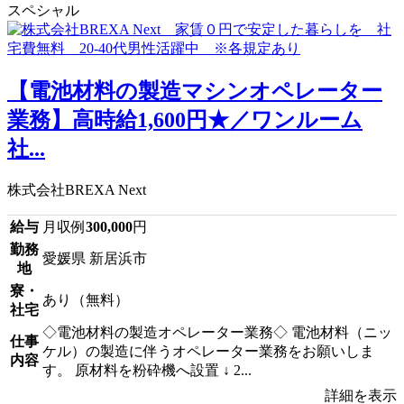
スペシャル
【電池材料の製造マシンオペレーター
業務】高時給1,600円★／ワンルーム
社...
株式会社BREXA Next
給与
月収例
300,000
円
勤務
愛媛県 新居浜市
地
寮・
あり（無料）
社宅
◇電池材料の製造オペレーター業務◇ 電池材料（ニッ
仕事
ケル）の製造に伴うオペレーター業務をお願いしま
内容
す。 原材料を粉砕機へ設置 ↓ 2...
詳細を表示