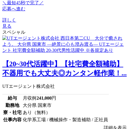
＼最短45秒で完了／
応募へ進む
詳しく
見る
スペシャル
【20~30代活躍中】【社宅費全額補助】
不器用でも大丈夫◎カンタン軽作業！...
UTエージェント株式会社
給与
月収例
241,000
円
勤務地
大分県 国東市
寮・社宅
あり（無料）
仕事内容
化学系工場 / 機械操作・製造補助 / 正社員
詳細を表示