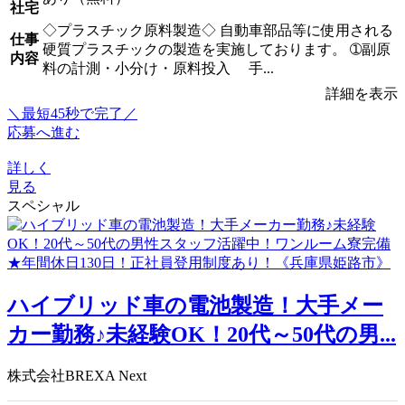
社宅
◇プラスチック原料製造◇ 自動車部品等に使用される
仕事
硬質プラスチックの製造を実施しております。 ➀副原
内容
料の計測・小分け・原料投入 手...
詳細を表示
＼最短45秒で完了／
応募へ進む
詳しく
見る
スペシャル
ハイブリッド車の電池製造！大手メー
カー勤務♪未経験OK！20代～50代の男...
株式会社BREXA Next