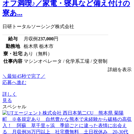
オフ満喫♪／家電・寝具など備え付けの
寮あ...
日研トータルソーシング株式会社
給与
月収例
237,000
円
勤務地
栃木県 栃木市
寮・社宅
あり（無料）
仕事内容
マシンオペレータ / 化学系工場 / 交替制
詳細を表示
＼最短45秒で完了／
応募へ進む
詳しく
見る
スペシャル