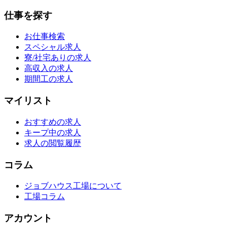
仕事を探す
お仕事検索
スペシャル求人
寮/社宅ありの求人
高収入の求人
期間工の求人
マイリスト
おすすめの求人
キープ中の求人
求人の閲覧履歴
コラム
ジョブハウス工場について
工場コラム
アカウント