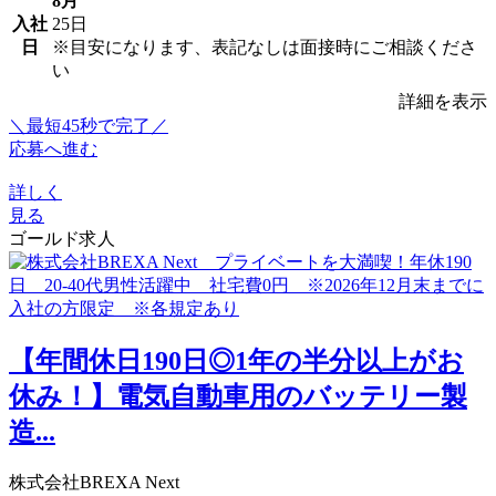
8月
入社
25日
日
※目安になります、表記なしは面接時にご相談くださ
い
詳細を表示
＼最短45秒で完了／
応募へ進む
詳しく
見る
ゴールド求人
【年間休日190日◎1年の半分以上がお
休み！】電気自動車用のバッテリー製
造...
株式会社BREXA Next