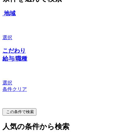
地域
選択
こだわり
給与/職種
選択
条件クリア
この条件で検索
人気の条件から検索