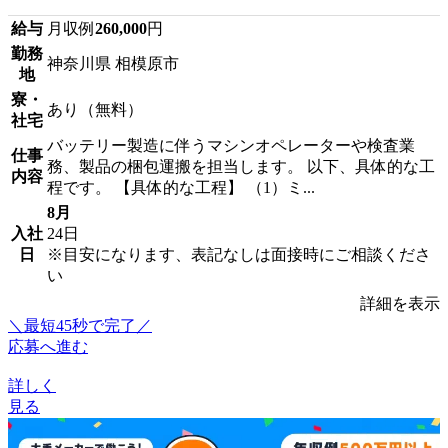
給与
月収例
260,000
円
勤務
神奈川県 相模原市
地
寮・
あり（無料）
社宅
バッテリー製造に伴うマシンオペレーターや検査業
仕事
務、製品の梱包運搬を担当します。 以下、具体的な工
内容
程です。 【具体的な工程】 （1）ミ...
8月
入社
24日
日
※目安になります、表記なしは面接時にご相談くださ
い
詳細を表示
＼最短45秒で完了／
応募へ進む
詳しく
見る