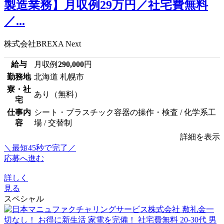
製造業務】月収例29万円／社宅費無料
／...
株式会社BREXA Next
給与
月収例
290,000
円
勤務地
北海道 札幌市
寮・社
あり（無料）
宅
仕事内
シート・プラスチック容器の操作・検査 / 化学系工
容
場 / 交替制
詳細を表示
＼最短45秒で完了／
応募へ進む
詳しく
見る
スペシャル