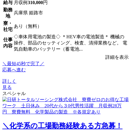
給与
月収例
310,000
円
勤務
兵庫県 姫路市
地
寮・
あり（無料）
社宅
◇車体用電池の製造◇ ＊HEV車の電池製造＊ 機械の
仕事
操作、部品のセッティング、検査、清掃業務など。 電
内容
気自動車のバッテリー（蓄電池...
詳細を表示
＼最短45秒で完了／
応募へ進む
詳しく
見る
スペシャル
＼化学系の工場勤務経験ある方急募！