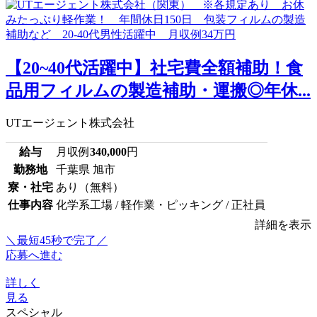
【20~40代活躍中】社宅費全額補助！食
品用フィルムの製造補助・運搬◎年休...
UTエージェント株式会社
給与
月収例
340,000
円
勤務地
千葉県 旭市
寮・社宅
あり（無料）
仕事内容
化学系工場 / 軽作業・ピッキング / 正社員
詳細を表示
＼最短45秒で完了／
応募へ進む
詳しく
見る
スペシャル