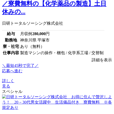
／寮費無料の【化学薬品の製造】土日
休みの...
日研トータルソーシング株式会社
給与
月収例
280,000
円
勤務地
神奈川県 平塚市
寮・社宅
あり（無料）
仕事内容
製造マシンの操作・梱包 / 化学系工場 / 交替制
詳細を表示
＼最短45秒で完了／
応募へ進む
詳しく
見る
スペシャル