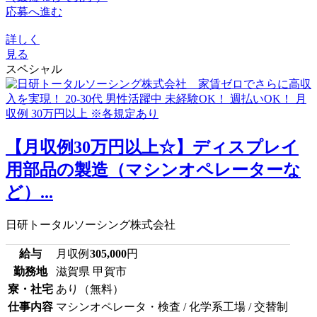
応募へ進む
詳しく
見る
スペシャル
【月収例30万円以上☆】ディスプレイ
用部品の製造（マシンオペレーターな
ど）...
日研トータルソーシング株式会社
給与
月収例
305,000
円
勤務地
滋賀県 甲賀市
寮・社宅
あり（無料）
仕事内容
マシンオペレータ・検査 / 化学系工場 / 交替制