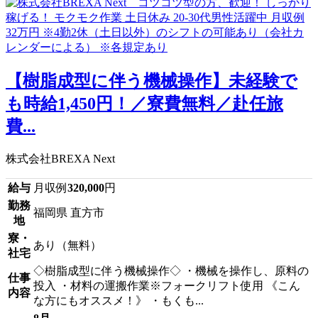
【樹脂成型に伴う機械操作】未経験で
も時給1,450円！／寮費無料／赴任旅
費...
株式会社BREXA Next
給与
月収例
320,000
円
勤務
福岡県 直方市
地
寮・
あり（無料）
社宅
◇樹脂成型に伴う機械操作◇ ・機械を操作し、原料の
仕事
投入 ・材料の運搬作業※フォークリフト使用 《こん
内容
な方にもオススメ！》 ・もくも...