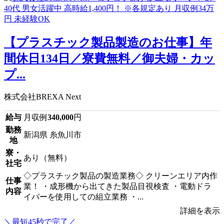
【プラスチック製品製造のお仕事】年
間休日134日／寮費無料／御夫婦・カッ
プ...
株式会社BREXA Next
給与
月収例
340,000
円
勤務
新潟県 糸魚川市
地
寮・
あり（無料）
社宅
◇プラスチック製品の製造業務◇ クリーンエリア内作
仕事
業！ ・成形機から出てきた製品目視検査 ・電動ドラ
内容
イバーを使用しての組立業務 ・...
詳細を表示
＼最短45秒で完了／