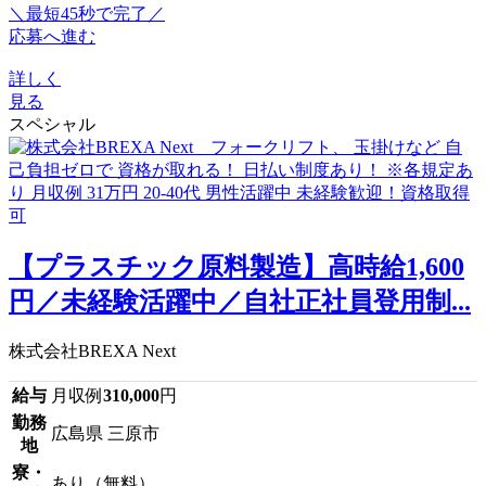
＼最短45秒で完了／
応募へ進む
詳しく
見る
スペシャル
【プラスチック原料製造】高時給1,600
円／未経験活躍中／自社正社員登用制...
株式会社BREXA Next
給与
月収例
310,000
円
勤務
広島県 三原市
地
寮・
あり（無料）