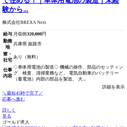
で住める！｜車体用電池の製造｜未経
験から...
株式会社BREXA Next
給与
月収例
320,000
円
勤務
兵庫県 姫路市
地
寮・
あり（無料）
社宅
◇車体用電池の製造◇ 機械の操作、部品のセッティン
仕事
グ、検査、清掃業務など。 電気自動車のバッテリー
内容
（蓄電池）内部の部品を製造。 大...
詳細を表示
＼最短45秒で完了／
応募へ進む
詳しく
見る
ゴールド求人