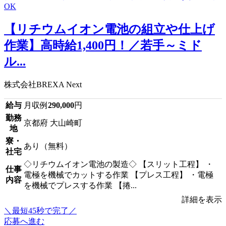
【リチウムイオン電池の組立や仕上げ
作業】高時給1,400円！／若手～ミド
ル...
株式会社BREXA Next
給与
月収例
290,000
円
勤務
京都府 大山崎町
地
寮・
あり（無料）
社宅
◇リチウムイオン電池の製造◇ 【スリット工程】 ・
仕事
電極を機械でカットする作業 【プレス工程】 ・電極
内容
を機械でプレスする作業 【捲...
詳細を表示
＼最短45秒で完了／
応募へ進む