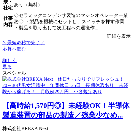
寮・
あり（無料）
社宅
◇セラミックコンデンサ製造のマシンオペレーター業
仕事
務◇ ・製品を機械にセットし、スイッチを押す作業
内容
・製品を取り出して次工程への運搬作...
詳細を表示
＼最短45秒で完了／
応募へ進む
詳しく
見る
スペシャル
【高時給1,570円◎】未経験OK！半導体
製造装置の部品の製造／残業少なめ...
株式会社BREXA Next