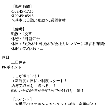
【勤務時間】
①08:45~17:15
②20:45~05:15
※基本は日勤と夜勤を2週間交替
【備考】
勤務：2交替
休憩：3回 計70分
休日：5勤2休/土日祝休み/会社カレンダーに準ずる/年間休
休暇：GW休暇・...
休日
土日休み
PRポイント
ここがポイント1
＜新制度＞日払い制度スタート！
給与受取日を「選べる」！
働いた分の給与が最短5分で受け取り可能！
【ポイント】
・お手元のスマホからカンタン！申請・利用申込！