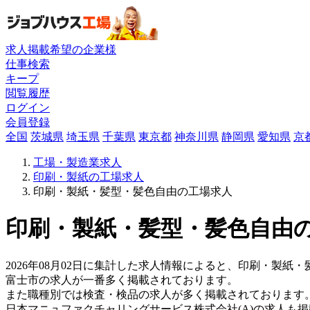
求人掲載希望の企業様
仕事検索
キープ
閲覧履歴
ログイン
会員登録
全国
茨城県
埼玉県
千葉県
東京都
神奈川県
静岡県
愛知県
京
工場・製造業求人
印刷・製紙の工場求人
印刷・製紙・髪型・髪色自由の工場求人
印刷・製紙・髪型・髪色自由の
2026年08月02日に集計した求人情報によると、印刷・製紙・
富士市の求人が一番多く掲載されております。
また職種別では検査・検品の求人が多く掲載されております
日本マニュファクチャリングサービス株式会社(A)の求人も