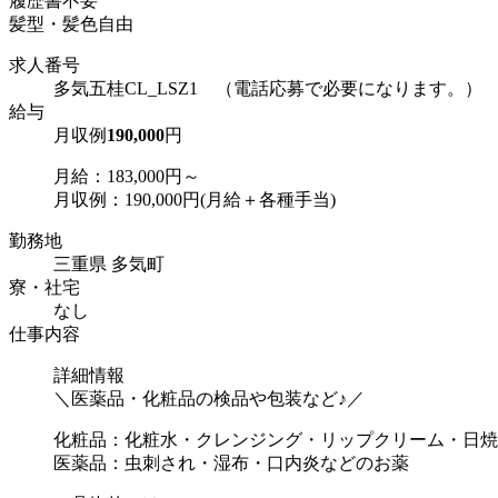
履歴書不要
髪型・髪色自由
求人番号
多気五桂CL_LSZ1 （電話応募で必要になります。）
給与
月収例
190,000
円
月給：183,000円～
月収例：190,000円(月給＋各種手当)
勤務地
三重県 多気町
寮・社宅
なし
仕事内容
詳細情報
＼医薬品・化粧品の検品や包装など♪／
化粧品：化粧水・クレンジング・リップクリーム・日焼
医薬品：虫刺され・湿布・口内炎などのお薬