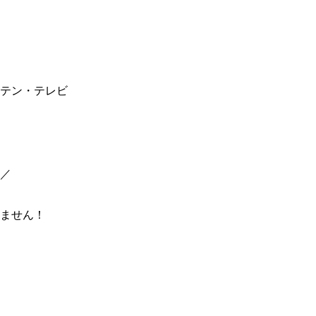
テン・テレビ
／
ません！