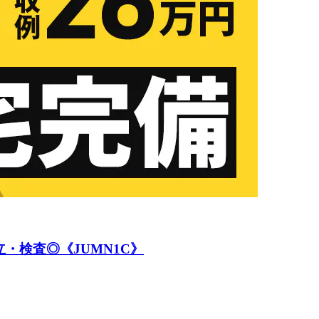
・検査◎《JUMN1C》