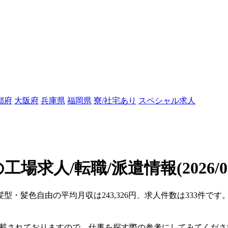
都府
大阪府
兵庫県
福岡県
寮/社宅あり
スペシャル求人
工場求人/転職/派遣情報
(2026/
髪型・髪色自由の平均月収は243,326円、求人件数は333件で
。
掲載されておりますので、仕事を探す際の参考にしてみてくださ