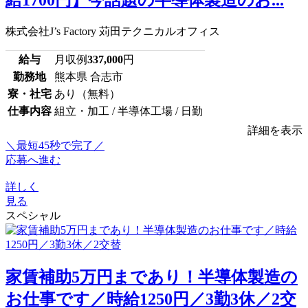
給1700円】今話題の半導体製造のお...
株式会社J’s Factory 苅田テクニカルオフィス
給与
月収例
337,000
円
勤務地
熊本県 合志市
寮・社宅
あり（無料）
仕事内容
組立・加工 / 半導体工場 / 日勤
詳細を表示
＼最短45秒で完了／
応募へ進む
詳しく
見る
スペシャル
家賃補助5万円まであり！半導体製造の
お仕事です／時給1250円／3勤3休／2交