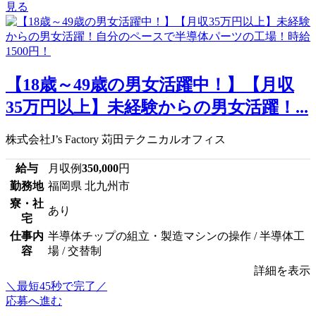
見る
【18歳～49歳の男女活躍中！】【月収
35万円以上】未経験からの男女活躍！...
株式会社J’s Factory 苅田テクニカルオフィス
給与
月収例
350,000
円
勤務地
福岡県 北九州市
寮・社
あり
宅
仕事内
半導体チップの組立・製造マシンの操作 / 半導体工
容
場 / 交替制
詳細を表示
＼最短45秒で完了／
応募へ進む