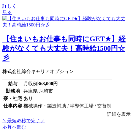
詳しく
見る
【住まいもお仕事も同時にGET★】経
験がなくても大丈夫！高時給1500円☆
彡
株式会社綜合キャリアオプション
給与
月収例
368,000
円
勤務地
兵庫県 尼崎市
寮・社宅
あり
仕事内容
機械操作・製造補助 / 半導体工場 / 交替制
詳細を表示
＼最短45秒で完了／
応募へ進む