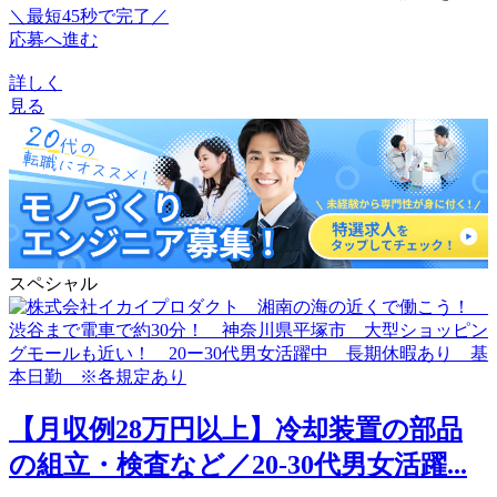
＼最短45秒で完了／
応募へ進む
詳しく
見る
スペシャル
【月収例28万円以上】冷却装置の部品
の組立・検査など／20-30代男女活躍...