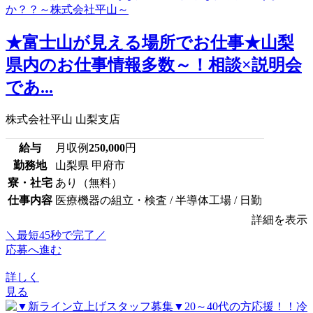
★富士山が見える場所でお仕事★山梨
県内のお仕事情報多数～！相談×説明会
であ...
株式会社平山 山梨支店
給与
月収例
250,000
円
勤務地
山梨県 甲府市
寮・社宅
あり（無料）
仕事内容
医療機器の組立・検査 / 半導体工場 / 日勤
詳細を表示
＼最短45秒で完了／
応募へ進む
詳しく
見る