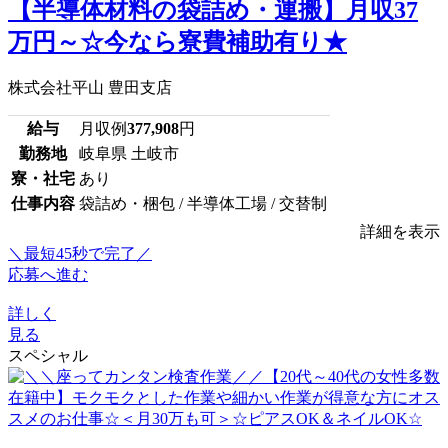
【半導体材料の袋詰め・運搬】月収37
万円～☆今なら寮費補助有り★
株式会社平山 豊田支店
給与
月収例
377,908
円
勤務地
岐阜県 土岐市
寮・社宅
あり
仕事内容
袋詰め・梱包 / 半導体工場 / 交替制
詳細を表示
＼最短45秒で完了／
応募へ進む
詳しく
見る
スペシャル