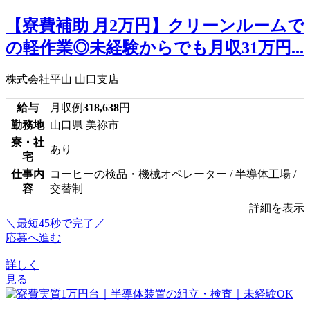
【寮費補助 月2万円】クリーンルームで
の軽作業◎未経験からでも月収31万円...
株式会社平山 山口支店
給与
月収例
318,638
円
勤務地
山口県 美祢市
寮・社
あり
宅
仕事内
コーヒーの検品・機械オペレーター / 半導体工場 /
容
交替制
詳細を表示
＼最短45秒で完了／
応募へ進む
詳しく
見る