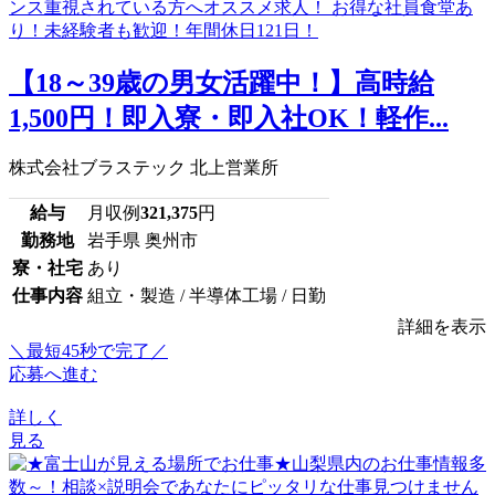
【18～39歳の男女活躍中！】高時給
1,500円！即入寮・即入社OK！軽作...
株式会社ブラステック 北上営業所
給与
月収例
321,375
円
勤務地
岩手県 奥州市
寮・社宅
あり
仕事内容
組立・製造 / 半導体工場 / 日勤
詳細を表示
＼最短45秒で完了／
応募へ進む
詳しく
見る