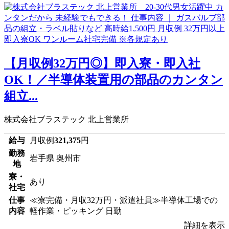
【月収例32万円◎】即入寮・即入社
OK！／半導体装置用の部品のカンタン
組立...
株式会社ブラステック 北上営業所
給与
月収例
321,375
円
勤務
岩手県 奥州市
地
寮・
あり
社宅
仕事
≪寮完備・月収32万円・派遣社員≫半導体工場での
内容
軽作業・ピッキング 日勤
詳細を表示