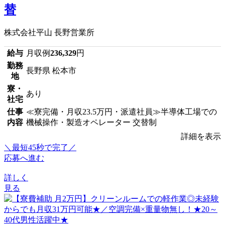
替
株式会社平山 長野営業所
給与
月収例
236,329
円
勤務
長野県 松本市
地
寮・
あり
社宅
仕事
≪寮完備・月収23.5万円・派遣社員≫半導体工場での
内容
機械操作・製造オペレーター 交替制
詳細を表示
＼最短45秒で完了／
応募へ進む
詳しく
見る