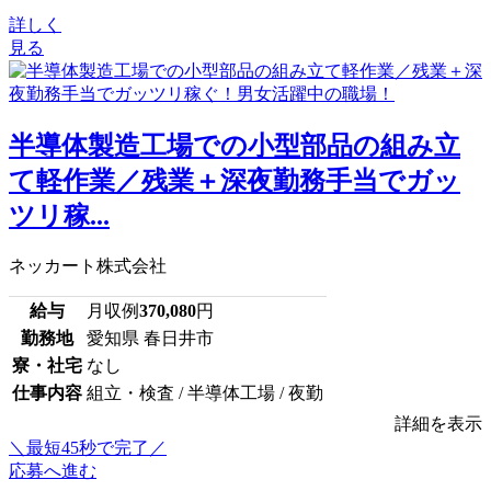
詳しく
見る
半導体製造工場での小型部品の組み立
て軽作業／残業＋深夜勤務手当でガッ
ツリ稼...
ネッカート株式会社
給与
月収例
370,080
円
勤務地
愛知県 春日井市
寮・社宅
なし
仕事内容
組立・検査 / 半導体工場 / 夜勤
詳細を表示
＼最短45秒で完了／
応募へ進む