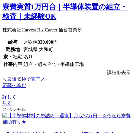
寮費実質1万円台｜半導体装置の組立・
検査｜未経験OK
株式会社Harvest Biz Career 仙台営業所
給与
月収例
330,000
円
勤務地
宮城県 大和町
寮・社宅
あり
仕事内容
組立・組み立て / 半導体工場
詳細を表示
＼最短45秒で完了／
応募へ進む
詳しく
見る
スペシャル