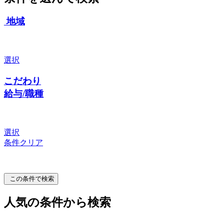
地域
選択
こだわり
給与/職種
選択
条件クリア
この条件で検索
人気の条件から検索