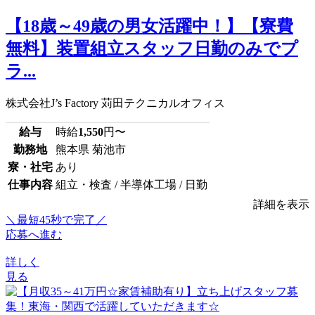
【18歳～49歳の男女活躍中！】【寮費
無料】装置組立スタッフ日勤のみでプ
ラ...
株式会社J’s Factory 苅田テクニカルオフィス
給与
時給
1,550
円〜
勤務地
熊本県 菊池市
寮・社宅
あり
仕事内容
組立・検査 / 半導体工場 / 日勤
詳細を表示
＼最短45秒で完了／
応募へ進む
詳しく
見る