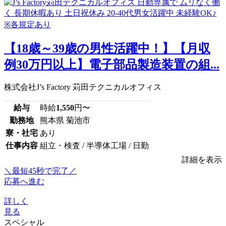
【18歳～39歳の男性活躍中！】【月収
例30万円以上】電子部品製造装置の組...
株式会社J’s Factory 苅田テクニカルオフィス
給与
時給
1,550
円〜
勤務地
熊本県 菊池市
寮・社宅
あり
仕事内容
組立・検査 / 半導体工場 / 日勤
詳細を表示
＼最短45秒で完了／
応募へ進む
詳しく
見る
スペシャル