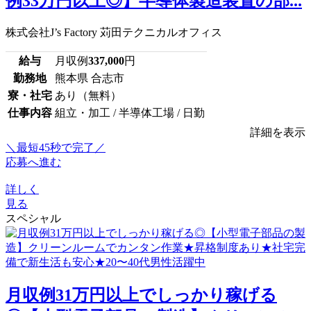
例33万円以上◎】半導体製造装置の部...
株式会社J’s Factory 苅田テクニカルオフィス
給与
月収例
337,000
円
勤務地
熊本県 合志市
寮・社宅
あり（無料）
仕事内容
組立・加工 / 半導体工場 / 日勤
詳細を表示
＼最短45秒で完了／
応募へ進む
詳しく
見る
スペシャル
月収例31万円以上でしっかり稼げる