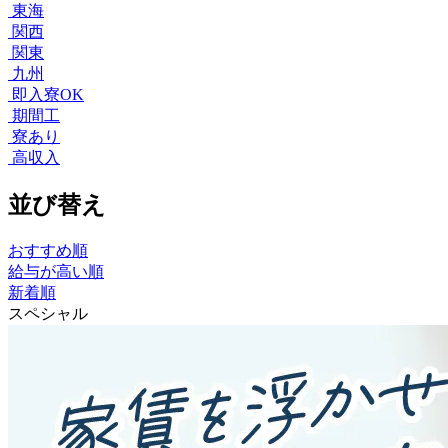
東海
関西
関東
九州
即入寮OK
期間工
寮あり
高収入
並び替え
おすすめ順
給与が高い順
新着順
スペシャル