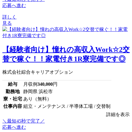
応募へ進む
詳しく
見る
【経験者向け】憧れの高収入Work☆2交
替で稼ぐ！！家電付き1R寮完備です◎
株式会社綜合キャリアオプション
給与
月収例
340,000
円
勤務地
静岡県 浜松市
寮・社宅
あり（無料）
仕事内容
組立・メンテナンス / 半導体工場 / 交替制
詳細を表示
＼最短45秒で完了／
応募へ進む