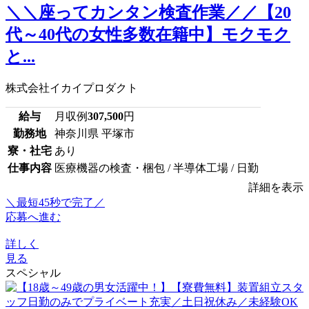
＼＼座ってカンタン検査作業／／【20
代～40代の女性多数在籍中】モクモク
と...
株式会社イカイプロダクト
給与
月収例
307,500
円
勤務地
神奈川県 平塚市
寮・社宅
あり
仕事内容
医療機器の検査・梱包 / 半導体工場 / 日勤
詳細を表示
＼最短45秒で完了／
応募へ進む
詳しく
見る
スペシャル