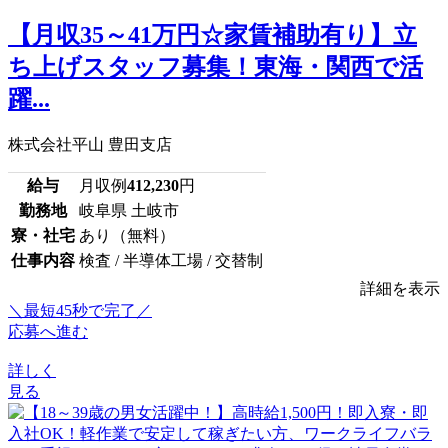
【月収35～41万円☆家賃補助有り】立
ち上げスタッフ募集！東海・関西で活
躍...
株式会社平山 豊田支店
給与
月収例
412,230
円
勤務地
岐阜県 土岐市
寮・社宅
あり（無料）
仕事内容
検査 / 半導体工場 / 交替制
詳細を表示
＼最短45秒で完了／
応募へ進む
詳しく
見る