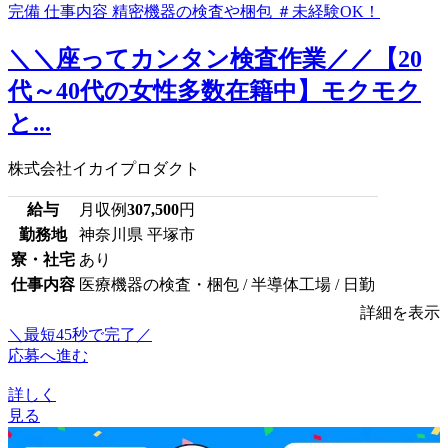
＼＼座ってカンタン検査作業／／【20
代～40代の女性多数在籍中】モクモク
と...
株式会社イカイプロダクト
給与
月収例
307,500
円
勤務地
神奈川県 平塚市
寮・社宅
あり
仕事内容
医療機器の検査・梱包 / 半導体工場 / 日勤
詳細を表示
＼最短45秒で完了／
応募へ進む
詳しく
見る