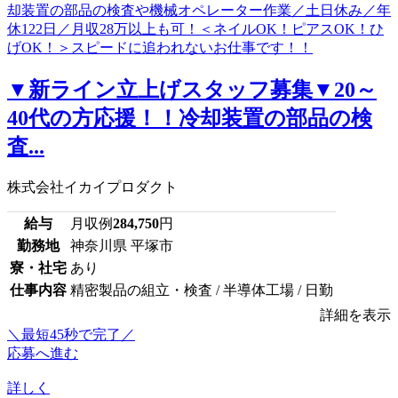
▼新ライン立上げスタッフ募集▼20～
40代の方応援！！冷却装置の部品の検
査...
株式会社イカイプロダクト
給与
月収例
284,750
円
勤務地
神奈川県 平塚市
寮・社宅
あり
仕事内容
精密製品の組立・検査 / 半導体工場 / 日勤
詳細を表示
＼最短45秒で完了／
応募へ進む
詳しく