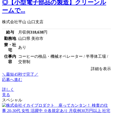
◎【小型電子部品の製造】クリーンル
ームで...
株式会社平山 山口支店
給与
月収例
318,638
円
勤務地
山口県 美祢市
寮・社
あり
宅
仕事内
コーヒーの検品・機械オペレーター / 半導体工場 /
容
交替制
詳細を表示
＼最短45秒で完了／
応募へ進む
詳しく
見る
スペシャル