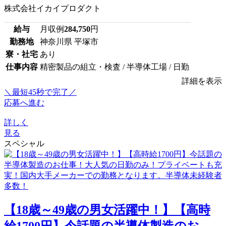
株式会社イカイプロダクト
給与
月収例
284,750
円
勤務地
神奈川県 平塚市
寮・社宅
あり
仕事内容
精密製品の組立・検査 / 半導体工場 / 日勤
詳細を表示
＼最短45秒で完了／
応募へ進む
詳しく
見る
スペシャル
【18歳～49歳の男女活躍中！】【高時