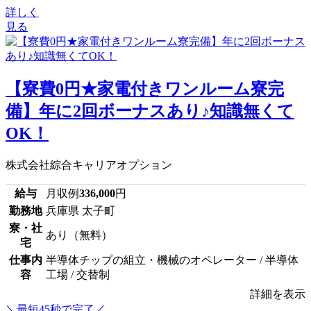
詳しく
見る
【寮費0円★家電付きワンルーム寮完
備】年に2回ボーナスあり♪知識無くて
OK！
株式会社綜合キャリアオプション
給与
月収例
336,000
円
勤務地
兵庫県 太子町
寮・社
あり（無料）
宅
仕事内
半導体チップの組立・機械のオペレーター / 半導体
容
工場 / 交替制
詳細を表示
＼最短45秒で完了／