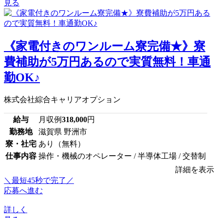
見る
《家電付きのワンルーム寮完備★》寮
費補助が5万円あるので実質無料！車通
勤OK♪
株式会社綜合キャリアオプション
給与
月収例
318,000
円
勤務地
滋賀県 野洲市
寮・社宅
あり（無料）
仕事内容
操作・機械のオペレーター / 半導体工場 / 交替制
詳細を表示
＼最短45秒で完了／
応募へ進む
詳しく