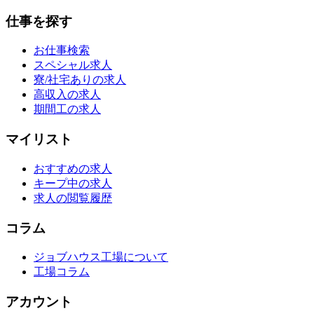
仕事を探す
お仕事検索
スペシャル求人
寮/社宅ありの求人
高収入の求人
期間工の求人
マイリスト
おすすめの求人
キープ中の求人
求人の閲覧履歴
コラム
ジョブハウス工場について
工場コラム
アカウント