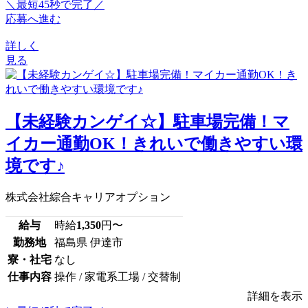
＼最短45秒で完了／
応募へ進む
詳しく
見る
【未経験カンゲイ☆】駐車場完備！マ
イカー通勤OK！きれいで働きやすい環
境です♪
株式会社綜合キャリアオプション
給与
時給
1,350
円〜
勤務地
福島県 伊達市
寮・社宅
なし
仕事内容
操作 / 家電系工場 / 交替制
詳細を表示