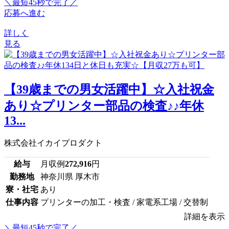
＼最短45秒で完了／
応募へ進む
詳しく
見る
【39歳までの男女活躍中】☆入社祝金
あり☆プリンター部品の検査♪♪年休
13...
株式会社イカイプロダクト
給与
月収例
272,916
円
勤務地
神奈川県 厚木市
寮・社宅
あり
仕事内容
プリンターの加工・検査 / 家電系工場 / 交替制
詳細を表示
＼最短45秒で完了／