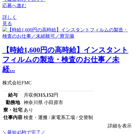
応募へ進む
詳しく
見る
【時給1,600円の高時給】インスタント
フィルムの製造・検査のお仕事／未
経...
株式会社FMC
給与
月収例
315,152
円
勤務地
神奈川県 小田原市
寮・社宅
あり
仕事内容
検査・運搬 / 家電系工場 / 交替制
詳細を表示
＼最短45秒で完了／