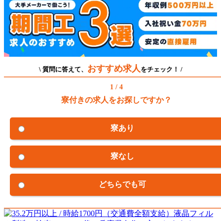
おすすめ求人
\ 質問に答えて、
をチェック！ /
1 / 4
寮付きの求人をお探しですか？
寮あり
寮なし
どちらでも可