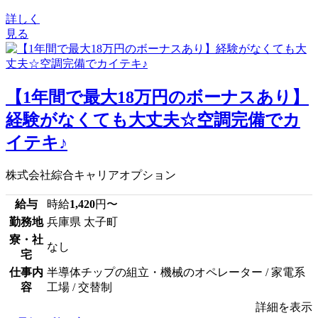
詳しく
見る
【1年間で最大18万円のボーナスあり】
経験がなくても大丈夫☆空調完備でカ
イテキ♪
株式会社綜合キャリアオプション
給与
時給
1,420
円〜
勤務地
兵庫県 太子町
寮・社
なし
宅
仕事内
半導体チップの組立・機械のオペレーター / 家電系
容
工場 / 交替制
詳細を表示