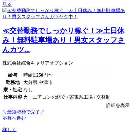
見る
≪交替勤務でしっかり稼ぐ！≫土日休
み！無料駐車場あり！男女スタッフさ
んカツ...
株式会社綜合キャリアオプション
給与
時給
1,250
円〜
勤務地
大分県 中津市
寮・社宅
なし
仕事内容
カーエアコンの組立 / 家電系工場 / 交替制
詳細を表示
＼最短45秒で完了／
応募へ進む
詳しく