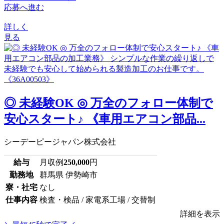
応募へ進む
詳しく
見る
◎ 未経験OK ◎ 万全のフォロー体制で
安心スタート♪ 《車用エアコン部品...
シーデーピージャパン株式会社
給与
月収例
250,000
円
勤務地
群馬県 伊勢崎市
寮・社宅
なし
仕事内容
検査・検品 / 家電系工場 / 交替制
詳細を表示