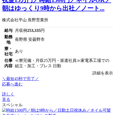
朝はゆっくり9時から出社／ノート...
株式会社平山 長野営業所
給与
月収例
253,335
円
勤務
長野県 安曇野市
地
寮・
あり
社宅
仕事
≪寮完備・月収25万円・派遣社員≫家電系工場での
内容
組立・加工・プレス 日勤
詳細を表示
＼最短45秒で完了／
応募へ進む
詳しく
見る
スペシャル