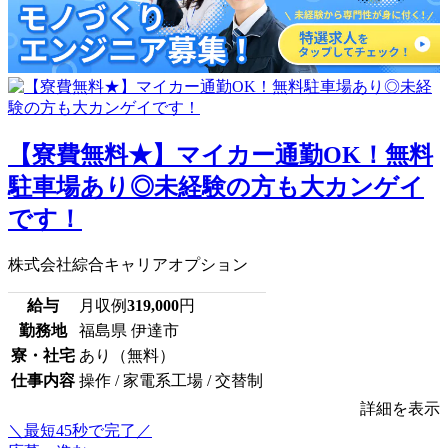
【寮費無料★】マイカー通勤OK！無料
駐車場あり◎未経験の方も大カンゲイ
です！
株式会社綜合キャリアオプション
給与
月収例
319,000
円
勤務地
福島県 伊達市
寮・社宅
あり（無料）
仕事内容
操作 / 家電系工場 / 交替制
詳細を表示
＼最短45秒で完了／