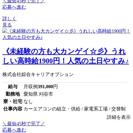
＼最短45秒で完了／
応募へ進む
詳しく
見る
《未経験の方も大カンゲイ☆彡》うれ
しい高時給1900円！人気の土日やすみ♪
株式会社綜合キャリアオプション
給与
月収例
391,000
円
勤務地
愛知県 刈谷市
寮・社宅
なし
仕事内容
カーエアコンの組立・供給 / 家電系工場 / 交替制
詳細を表示
＼最短45秒で完了／
応募へ進む