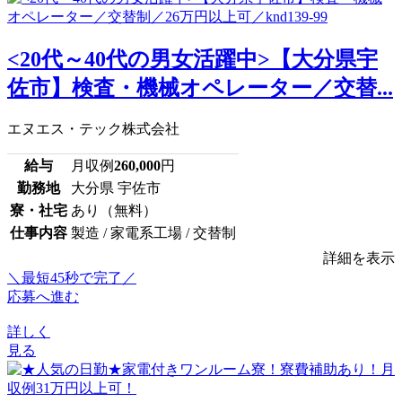
<20代～40代の男女活躍中>【大分県宇
佐市】検査・機械オペレーター／交替...
エヌエス・テック株式会社
給与
月収例
260,000
円
勤務地
大分県 宇佐市
寮・社宅
あり（無料）
仕事内容
製造 / 家電系工場 / 交替制
詳細を表示
＼最短45秒で完了／
応募へ進む
詳しく
見る