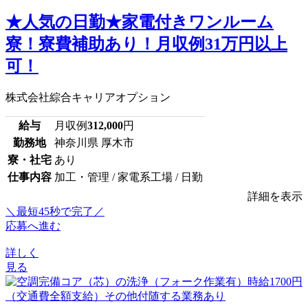
★人気の日勤★家電付きワンルーム
寮！寮費補助あり！月収例31万円以上
可！
株式会社綜合キャリアオプション
給与
月収例
312,000
円
勤務地
神奈川県 厚木市
寮・社宅
あり
仕事内容
加工・管理 / 家電系工場 / 日勤
詳細を表示
＼最短45秒で完了／
応募へ進む
詳しく
見る