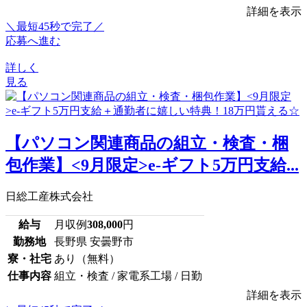
詳細を表示
＼最短45秒で完了／
応募へ進む
詳しく
見る
【パソコン関連商品の組立・検査・梱
包作業】<9月限定>e-ギフト5万円支給...
日総工産株式会社
給与
月収例
308,000
円
勤務地
長野県 安曇野市
寮・社宅
あり（無料）
仕事内容
組立・検査 / 家電系工場 / 日勤
詳細を表示