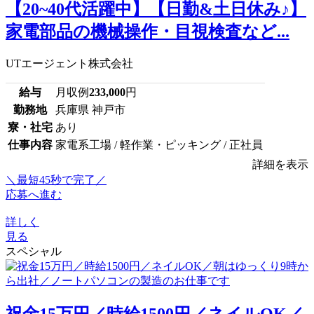
【20~40代活躍中】【日勤&土日休み♪】
家電部品の機械操作・目視検査など...
UTエージェント株式会社
給与
月収例
233,000
円
勤務地
兵庫県 神戸市
寮・社宅
あり
仕事内容
家電系工場 / 軽作業・ピッキング / 正社員
詳細を表示
＼最短45秒で完了／
応募へ進む
詳しく
見る
スペシャル
祝金15万円／時給1500円／ネイルOK／