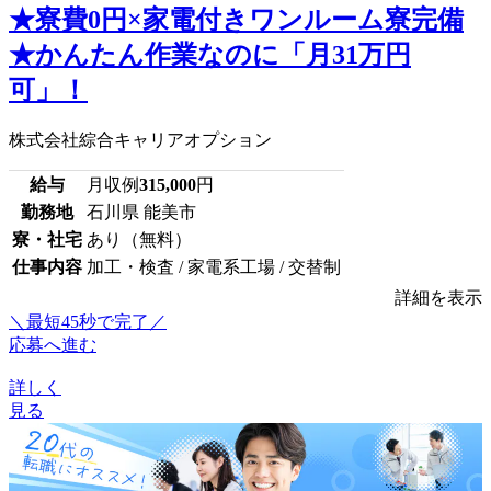
★寮費0円×家電付きワンルーム寮完備
★かんたん作業なのに「月31万円
可」！
株式会社綜合キャリアオプション
給与
月収例
315,000
円
勤務地
石川県 能美市
寮・社宅
あり（無料）
仕事内容
加工・検査 / 家電系工場 / 交替制
詳細を表示
＼最短45秒で完了／
応募へ進む
詳しく
見る