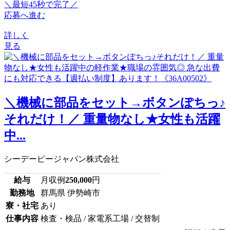
＼最短45秒で完了／
応募へ進む
詳しく
見る
＼機械に部品をセット→ボタンぽちっ♪
それだけ！／ 重量物なし★女性も活躍
中...
シーデーピージャパン株式会社
給与
月収例
250,000
円
勤務地
群馬県 伊勢崎市
寮・社宅
あり
仕事内容
検査・検品 / 家電系工場 / 交替制