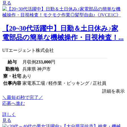
見る
【20~30代活躍中】日勤＆土日休み♪家
電部品の簡単な機械操作・目視検査！...
UTエージェント株式会社
給与
月収例
233,000
円
勤務地
兵庫県 神戸市
寮・社宅
あり
仕事内容
家電系工場 / 軽作業・ピッキング / 正社員
詳細を表示
＼最短45秒で完了／
応募へ進む
詳しく
見る