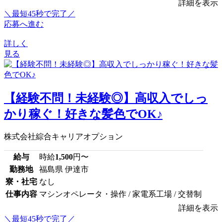
詳細を表示
＼最短45秒で完了／
応募へ進む
詳しく
見る
【経験不問！未経験◎】高収入でしっ
かり稼ぐ！好きな髪色でOK♪
株式会社綜合キャリアオプション
給与
時給
1,500
円〜
勤務地
福島県 伊達市
寮・社宅
なし
仕事内容
マシンオペレータ・操作 / 家電系工場 / 交替制
詳細を表示
＼最短45秒で完了／