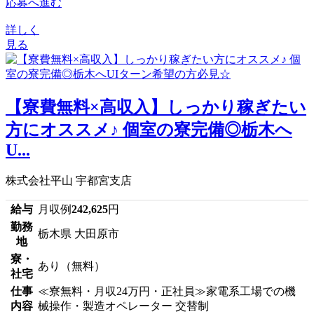
応募へ進む
詳しく
見る
【寮費無料×高収入】しっかり稼ぎたい
方にオススメ♪ 個室の寮完備◎栃木へ
U...
株式会社平山 宇都宮支店
給与
月収例
242,625
円
勤務
栃木県 大田原市
地
寮・
あり（無料）
社宅
仕事
≪寮無料・月収24万円・正社員≫家電系工場での機
内容
械操作・製造オペレーター 交替制