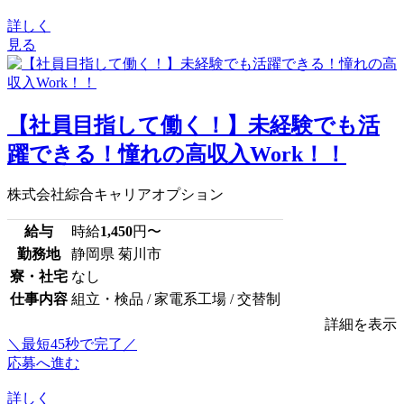
詳しく
見る
【社員目指して働く！】未経験でも活
躍できる！憧れの高収入Work！！
株式会社綜合キャリアオプション
給与
時給
1,450
円〜
勤務地
静岡県 菊川市
寮・社宅
なし
仕事内容
組立・検品 / 家電系工場 / 交替制
詳細を表示
＼最短45秒で完了／
応募へ進む
詳しく