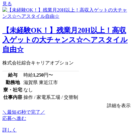
見る
【未経験OK！】残業月20H以上！高収
入ゲットの大チャンス☆ヘアスタイル
自由☆
株式会社綜合キャリアオプション
給与
時給
1,250
円〜
勤務地
滋賀県 東近江市
寮・社宅
なし
仕事内容
操作 / 家電系工場 / 交替制
詳細を表示
＼最短45秒で完了／
応募へ進む
詳しく