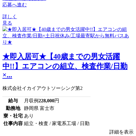
応募へ進む
詳しく
見る
★即入居可★【40歳までの男女活躍
中!!】エアコンの組立、検査作業/日勤
×...
株式会社イカイアウトソーシング第2
給与
月収例
228,000
円
勤務地
静岡県 富士市
寮・社宅
あり
仕事内容
組立・検査 / 家電系工場 / 日勤
詳細を表示