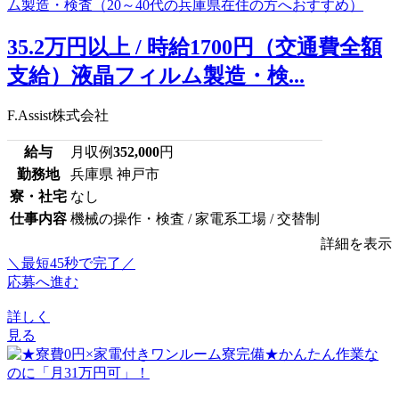
35.2万円以上 / 時給1700円（交通費全額
支給）液晶フィルム製造・検...
F.Assist株式会社
給与
月収例
352,000
円
勤務地
兵庫県 神戸市
寮・社宅
なし
仕事内容
機械の操作・検査 / 家電系工場 / 交替制
詳細を表示
＼最短45秒で完了／
応募へ進む
詳しく
見る