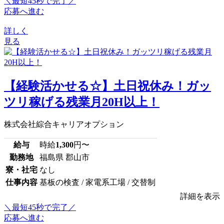
＼最短45秒で完了／
応募へ進む
詳しく
見る
【経験活かせる☆】土日祝休み！ガッ
ツリ稼げる残業月20H以上！
株式会社綜合キャリアオプション
給与
時給
1,300
円〜
勤務地
福島県 郡山市
寮・社宅
なし
仕事内容
基板の検査 / 家電系工場 / 交替制
詳細を表示
＼最短45秒で完了／
応募へ進む