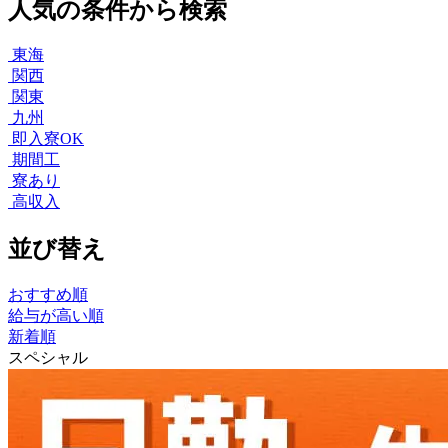
人気の条件から検索
東海
関西
関東
九州
即入寮OK
期間工
寮あり
高収入
並び替え
おすすめ順
給与が高い順
新着順
スペシャル