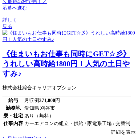
＼最短45秒で完了／
応募へ進む
詳しく
見る
《住まいもお仕事も同時にGET☆彡》
うれしい高時給1800円！人気の土日や
すみ♪
株式会社綜合キャリアオプション
給与
月収例
371,000
円
勤務地
愛知県 刈谷市
寮・社宅
あり（無料）
仕事内容
カーエアコンの組立・供給 / 家電系工場 / 交替制
詳細を表示