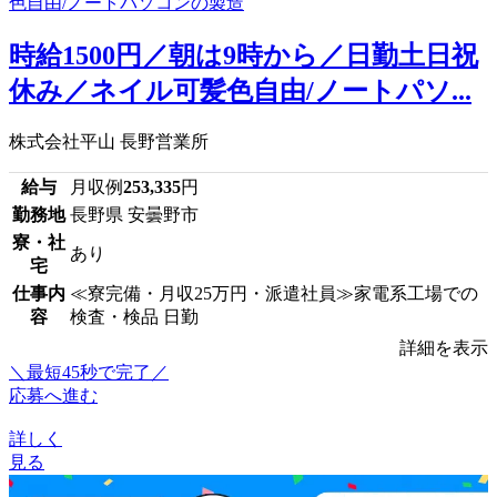
時給1500円／朝は9時から／日勤土日祝
休み／ネイル可髪色自由/ノートパソ...
株式会社平山 長野営業所
給与
月収例
253,335
円
勤務地
長野県 安曇野市
寮・社
あり
宅
仕事内
≪寮完備・月収25万円・派遣社員≫家電系工場での
容
検査・検品 日勤
詳細を表示
＼最短45秒で完了／
応募へ進む
詳しく
見る