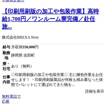
【印刷用刷版の加工や包装作業】高時
給1,700円／ワンルーム寮完備／赴任
旅...
株式会社BREXA Next
給与
月収例
350,000
円
勤務
静岡県 吉田町
地
寮・
あり（無料）
社宅
◇印刷用刷版の加工や包装作業◇ 主に梱包作業をお任
仕事
せします！ ・印刷用刷版製品が何枚も積み重なった状
内容
態でパレットにて運ばれてきた物を...
詳細を表示
無料電話で
応募