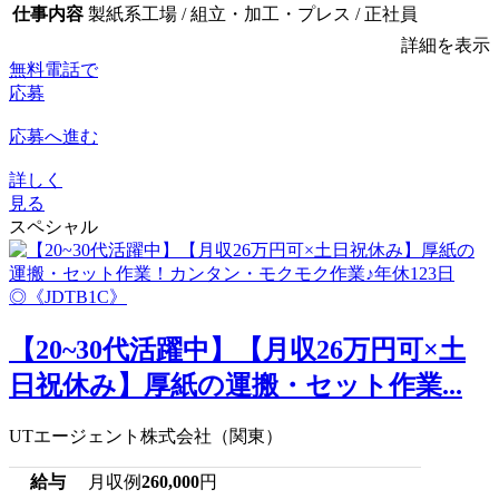
仕事内容
製紙系工場 / 組立・加工・プレス / 正社員
詳細を表示
無料電話で
応募
応募へ進む
詳しく
見る
スペシャル
【20~30代活躍中】【月収26万円可×土
日祝休み】厚紙の運搬・セット作業...
UTエージェント株式会社（関東）
給与
月収例
260,000
円