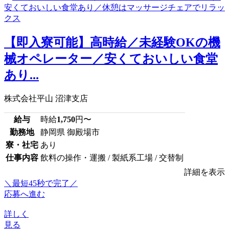
【即入寮可能】高時給／未経験OKの機
械オペレーター／安くておいしい食堂
あり...
株式会社平山 沼津支店
給与
時給
1,750
円〜
勤務地
静岡県 御殿場市
寮・社宅
あり
仕事内容
飲料の操作・運搬 / 製紙系工場 / 交替制
詳細を表示
＼最短45秒で完了／
応募へ進む
詳しく
見る