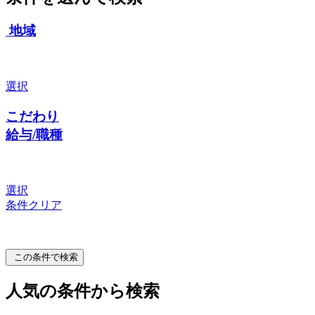
地域
選択
こだわり
給与/職種
選択
条件クリア
この条件で検索
人気の条件から検索