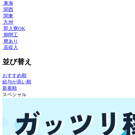
東海
関西
関東
九州
即入寮OK
期間工
寮あり
高収入
並び替え
おすすめ順
給与が高い順
新着順
スペシャル