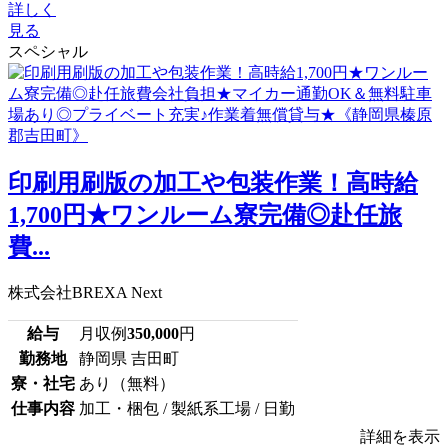
詳しく
見る
スペシャル
印刷用刷版の加工や包装作業！高時給
1,700円★ワンルーム寮完備◎赴任旅
費...
株式会社BREXA Next
給与
月収例
350,000
円
勤務地
静岡県 吉田町
寮・社宅
あり（無料）
仕事内容
加工・梱包 / 製紙系工場 / 日勤
詳細を表示