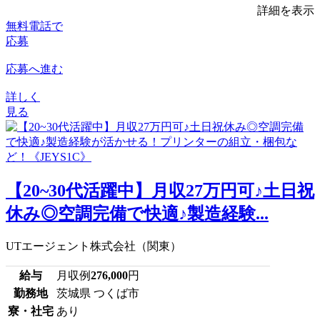
詳細を表示
無料電話で
応募
応募へ進む
詳しく
見る
【20~30代活躍中】月収27万円可♪土日祝
休み◎空調完備で快適♪製造経験...
UTエージェント株式会社（関東）
給与
月収例
276,000
円
勤務地
茨城県 つくば市
寮・社宅
あり