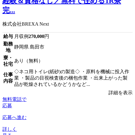
経験＆資格なし／無料で住める1R寮
完...
株式会社BREXA Next
給与
月収例
270,000
円
勤務
静岡県 島田市
地
寮・
あり（無料）
社宅
◇ネコ用トイレ(紙砂)の製造◇ ・原料を機械に投入作
仕事
業 ・製品の目視検査後の梱包作業 ・出来上がった製
内容
品が乾燥されているかどうかなど...
詳細を表示
無料電話で
応募
応募へ進む
詳しく