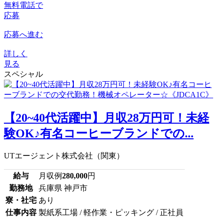
無料電話で
応募
応募へ進む
詳しく
見る
スペシャル
【20~40代活躍中】月収28万円可！未経
験OK♪有名コーヒーブランドでの...
UTエージェント株式会社（関東）
給与
月収例
280,000
円
勤務地
兵庫県 神戸市
寮・社宅
あり
仕事内容
製紙系工場 / 軽作業・ピッキング / 正社員