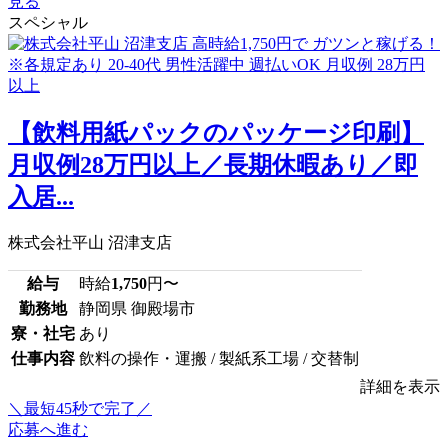
見る
スペシャル
【飲料用紙パックのパッケージ印刷】
月収例28万円以上／長期休暇あり／即
入居...
株式会社平山 沼津支店
給与
時給
1,750
円〜
勤務地
静岡県 御殿場市
寮・社宅
あり
仕事内容
飲料の操作・運搬 / 製紙系工場 / 交替制
詳細を表示
＼最短45秒で完了／
応募へ進む