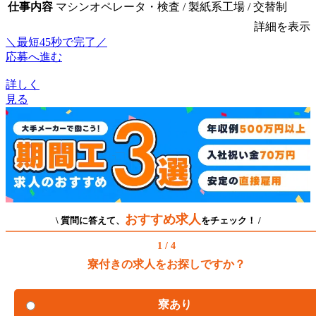
仕事内容
マシンオペレータ・検査 / 製紙系工場 / 交替制
詳細を表示
＼最短45秒で完了／
応募へ進む
詳しく
見る
おすすめ求人
\ 質問に答えて、
をチェック！ /
1 / 4
寮付きの求人をお探しですか？
寮あり