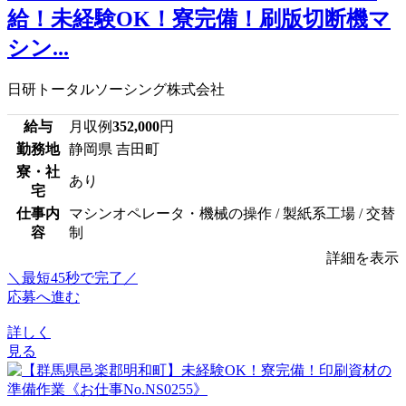
給！未経験OK！寮完備！刷版切断機マ
シン...
日研トータルソーシング株式会社
給与
月収例
352,000
円
勤務地
静岡県 吉田町
寮・社
あり
宅
仕事内
マシンオペレータ・機械の操作 / 製紙系工場 / 交替
容
制
詳細を表示
＼最短45秒で完了／
応募へ進む
詳しく
見る