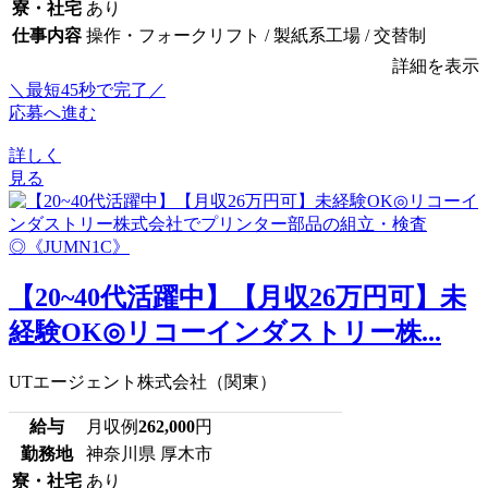
寮・社宅
あり
仕事内容
操作・フォークリフト / 製紙系工場 / 交替制
詳細を表示
＼最短45秒で完了／
応募へ進む
詳しく
見る
【20~40代活躍中】【月収26万円可】未
経験OK◎リコーインダストリー株...
UTエージェント株式会社（関東）
給与
月収例
262,000
円
勤務地
神奈川県 厚木市
寮・社宅
あり