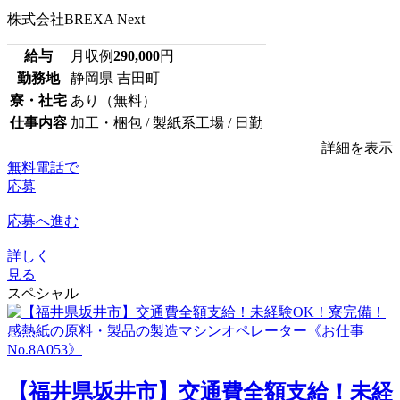
株式会社BREXA Next
給与
月収例
290,000
円
勤務地
静岡県 吉田町
寮・社宅
あり（無料）
仕事内容
加工・梱包 / 製紙系工場 / 日勤
詳細を表示
無料電話で
応募
応募へ進む
詳しく
見る
スペシャル
【福井県坂井市】交通費全額支給！未経