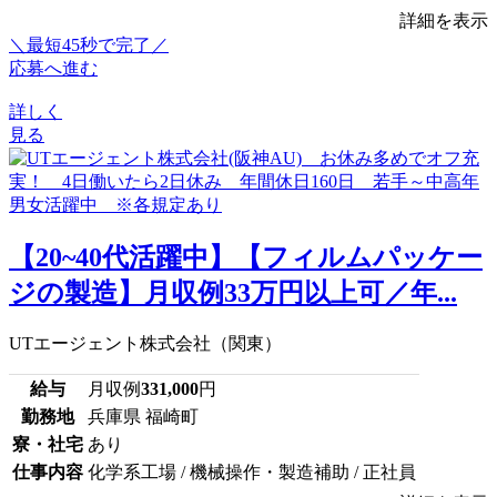
詳細を表示
＼最短45秒で完了／
応募へ進む
詳しく
見る
【20~40代活躍中】【フィルムパッケー
ジの製造】月収例33万円以上可／年...
UTエージェント株式会社（関東）
給与
月収例
331,000
円
勤務地
兵庫県 福崎町
寮・社宅
あり
仕事内容
化学系工場 / 機械操作・製造補助 / 正社員