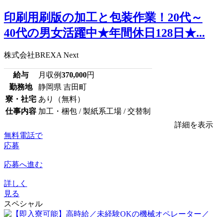
印刷用刷版の加工と包装作業！20代～
40代の男女活躍中★年間休日128日★...
株式会社BREXA Next
給与
月収例
370,000
円
勤務地
静岡県 吉田町
寮・社宅
あり（無料）
仕事内容
加工・梱包 / 製紙系工場 / 交替制
詳細を表示
無料電話で
応募
応募へ進む
詳しく
見る
スペシャル