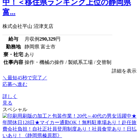
中！＜移住県ランキング上位の静岡県
富...
株式会社平山 沼津支店
給与
月収例
290,329
円
勤務地
静岡県 富士市
寮・社宅
あり
仕事内容
操作・機械の操作 / 製紙系工場 / 交替制
詳細を表示
＼最短45秒で完了／
応募へ進む
詳しく
見る
スペシャル