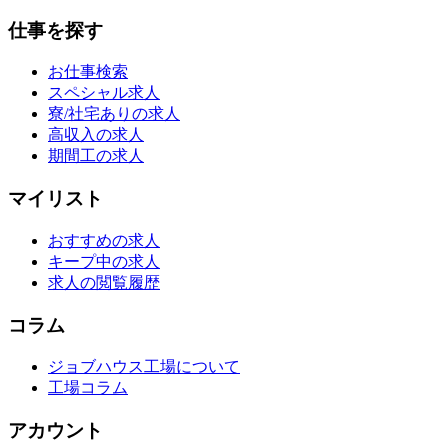
仕事を探す
お仕事検索
スペシャル求人
寮/社宅ありの求人
高収入の求人
期間工の求人
マイリスト
おすすめの求人
キープ中の求人
求人の閲覧履歴
コラム
ジョブハウス工場について
工場コラム
アカウント