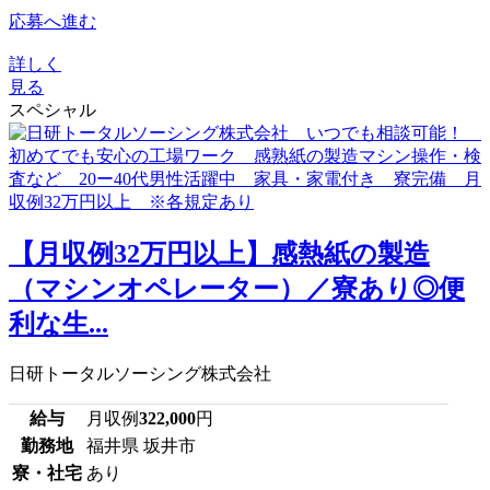
応募へ進む
詳しく
見る
スペシャル
【月収例32万円以上】感熱紙の製造
（マシンオペレーター）／寮あり◎便
利な生...
日研トータルソーシング株式会社
給与
月収例
322,000
円
勤務地
福井県 坂井市
寮・社宅
あり