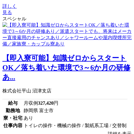
詳しく
見る
スペシャル
【即入寮可能】知識ゼロからスタート
OK／落ち着いた環境で3～6か月の研修
あ...
株式会社平山 沼津支店
給与
月収例
327,420
円
勤務地
静岡県 富士市
寮・社宅
あり
仕事内容
トイレの操作・機械の操作 / 製紙系工場 / 交替制
詳細を表示