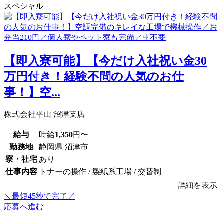
スペシャル
【即入寮可能】【今だけ入社祝い金30
万円付き！経験不問の人気のお仕
事！】空...
株式会社平山 沼津支店
給与
時給
1,350
円〜
勤務地
静岡県 沼津市
寮・社宅
あり
仕事内容
トナーの操作 / 製紙系工場 / 交替制
詳細を表示
＼最短45秒で完了／
応募へ進む