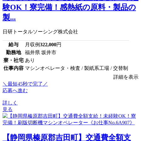
験OK！寮完備！感熱紙の原料・製品の
製...
日研トータルソーシング株式会社
給与
月収例
322,000
円
勤務地
福井県 坂井市
寮・社宅
あり
仕事内容
マシンオペレータ・検査 / 製紙系工場 / 交替制
詳細を表示
＼最短45秒で完了／
応募へ進む
詳しく
見る
【静岡県榛原郡吉田町】交通費全額支