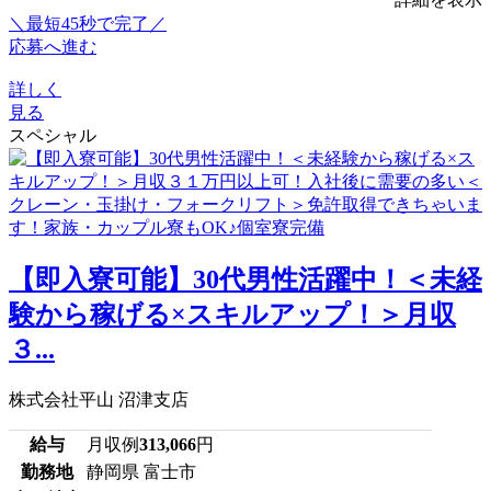
＼最短45秒で完了／
応募へ進む
詳しく
見る
スペシャル
【即入寮可能】30代男性活躍中！＜未経
験から稼げる×スキルアップ！＞月収
３...
株式会社平山 沼津支店
給与
月収例
313,066
円
勤務地
静岡県 富士市