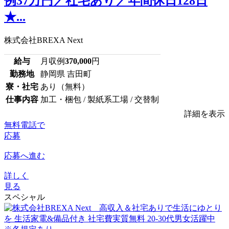
例37万円／社宅あり／年間休日128日
★...
株式会社BREXA Next
給与
月収例
370,000
円
勤務地
静岡県 吉田町
寮・社宅
あり（無料）
仕事内容
加工・梱包 / 製紙系工場 / 交替制
詳細を表示
無料電話で
応募
応募へ進む
詳しく
見る
スペシャル