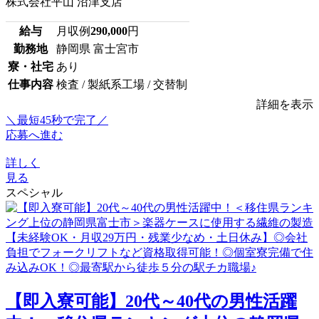
株式会社平山 沼津支店
給与
月収例
290,000
円
勤務地
静岡県 富士宮市
寮・社宅
あり
仕事内容
検査 / 製紙系工場 / 交替制
詳細を表示
＼最短45秒で完了／
応募へ進む
詳しく
見る
スペシャル
【即入寮可能】20代～40代の男性活躍