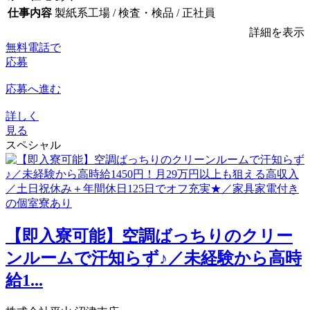
仕事内容
製紙系工場 / 検査・検品 / 正社員
詳細を表示
無料電話で
応募
応募へ進む
詳しく
見る
スペシャル
【即入寮可能】空調ばっちりのクリー
ンルームで汗知らず♪／未経験から高時
給1...