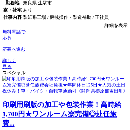
勤務地
奈良県 生駒市
寮・社宅
あり
仕事内容
製紙系工場 / 機械操作・製造補助 / 正社員
詳細を表示
無料電話で
応募
応募へ進む
詳しく
見る
スペシャル
印刷用刷版の加工や包装作業！高時給
1,700円★ワンルーム寮完備◎赴任旅
費...