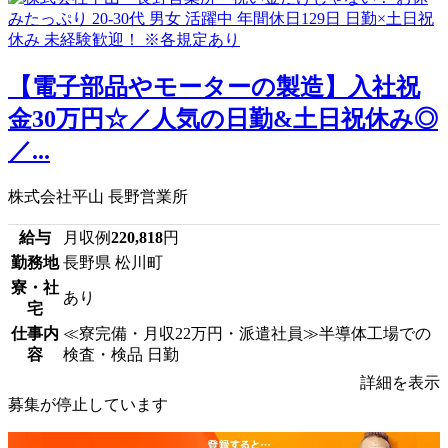
【電子部品やモーターの製造】入社祝
金30万円☆／人気の日勤&土日祝休み◎
／...
株式会社平山 長野営業所
給与
月収例
220,818
円
勤務地
長野県 松川町
寮・社
あり
宅
仕事内
≪寮完備・月収22万円・派遣社員≫半導体工場での
容
検査・検品 日勤
詳細を表示
募集が停止しています