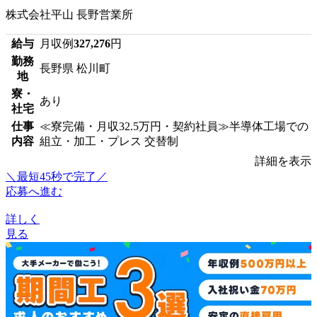
株式会社平山 長野営業所
給与
月収例
327,276
円
勤務
長野県 松川町
地
寮・
あり
社宅
仕事
≪寮完備・月収32.5万円・契約社員≫半導体工場での
内容
組立・加工・プレス 交替制
詳細を表示
＼最短45秒で完了／
応募へ進む
詳しく
見る