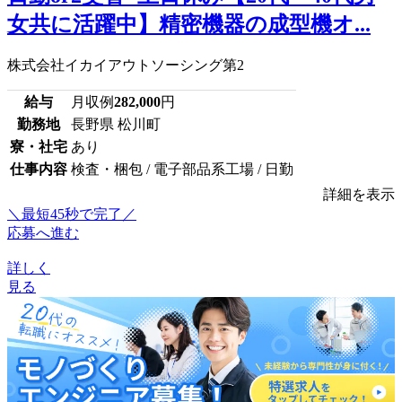
女共に活躍中】精密機器の成型機オ...
株式会社イカイアウトソーシング第2
給与
月収例
282,000
円
勤務地
長野県 松川町
寮・社宅
あり
仕事内容
検査・梱包 / 電子部品系工場 / 日勤
詳細を表示
＼最短45秒で完了／
応募へ進む
詳しく
見る