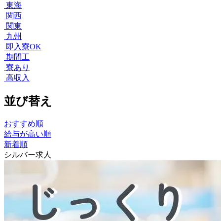
東海
関西
関東
九州
即入寮OK
期間工
寮あり
高収入
並び替え
おすすめ順
給与が高い順
新着順
シルバー求人