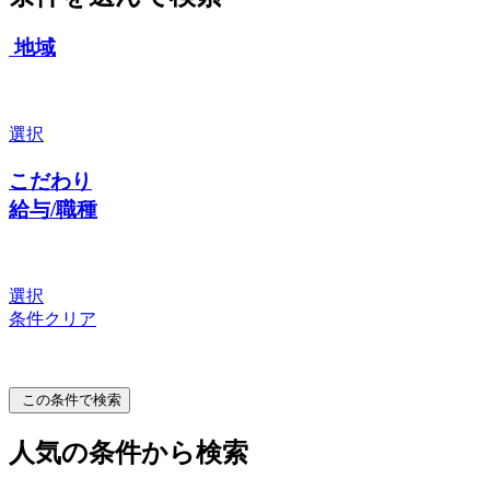
地域
選択
こだわり
給与/職種
選択
条件クリア
この条件で検索
人気の条件から検索