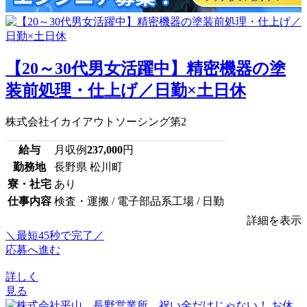
【20～30代男女活躍中】精密機器の塗
装前処理・仕上げ／日勤×土日休
株式会社イカイアウトソーシング第2
給与
月収例
237,000
円
勤務地
長野県 松川町
寮・社宅
あり
仕事内容
検査・運搬 / 電子部品系工場 / 日勤
詳細を表示
＼最短45秒で完了／
応募へ進む
詳しく
見る