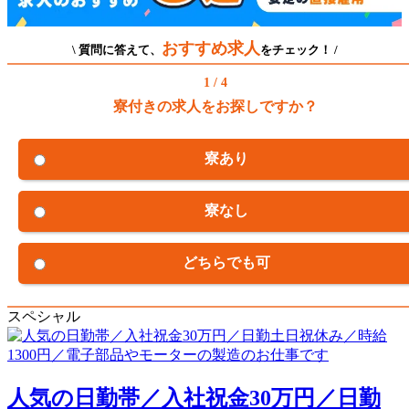
おすすめ求人
\ 質問に答えて、
をチェック！ /
1 / 4
寮付きの求人をお探しですか？
寮あり
寮なし
どちらでも可
スペシャル
人気の日勤帯／入社祝金30万円／日勤