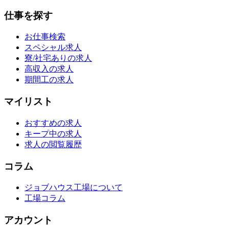
仕事を探す
お仕事検索
スペシャル求人
寮/社宅ありの求人
高収入の求人
期間工の求人
マイリスト
おすすめの求人
キープ中の求人
求人の閲覧履歴
コラム
ジョブハウス工場について
工場コラム
アカウント