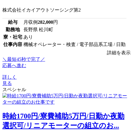
株式会社イカイアウトソーシング第2
給与
月収例
282,000
円
勤務地
長野県 松川町
寮・社宅
あり
仕事内容
機械オペレーター・検査 / 電子部品系工場 / 日勤
詳細を表示
＼最短45秒で完了／
応募へ進む
詳しく
見る
スペシャル
時給1700円/寮費補助5万円/日勤か夜勤
選択可/リニアモーターの組立のお...