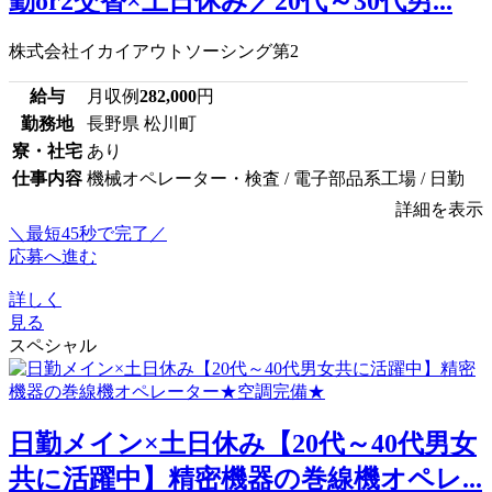
勤or2交替×土日休み／20代～30代男...
株式会社イカイアウトソーシング第2
給与
月収例
282,000
円
勤務地
長野県 松川町
寮・社宅
あり
仕事内容
機械オペレーター・検査 / 電子部品系工場 / 日勤
詳細を表示
＼最短45秒で完了／
応募へ進む
詳しく
見る
スペシャル
日勤メイン×土日休み【20代～40代男女
共に活躍中】精密機器の巻線機オペレ...