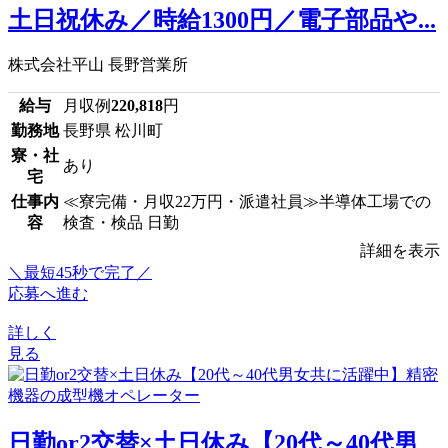
土日祝休み／時給1300円／電子部品や...
株式会社平山 長野営業所
給与
月収例
220,818
円
勤務地
長野県 松川町
寮・社
あり
宅
仕事内
≪寮完備・月収22万円・派遣社員≫半導体工場での
容
検査・検品 日勤
詳細を表示
＼最短45秒で完了／
応募へ進む
詳しく
見る
日勤or2交替×土日休み【20代～40代男