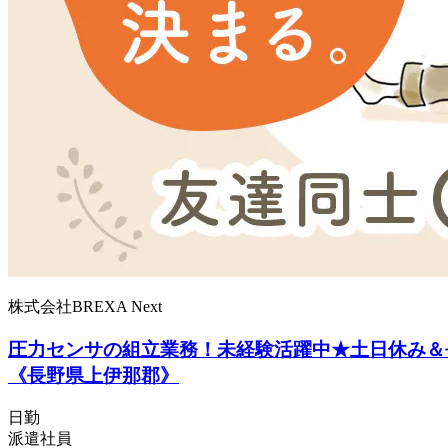
株式会社BREXA Next
圧力センサの組立業務！未経験活躍中★土日休み＆長期
《長野県上伊那郡》
日勤
派遣社員