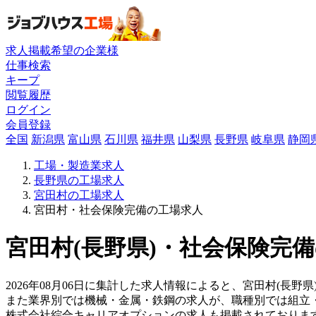
求人掲載希望の企業様
仕事検索
キープ
閲覧履歴
ログイン
会員登録
全国
新潟県
富山県
石川県
福井県
山梨県
長野県
岐阜県
静岡
工場・製造業求人
長野県の工場求人
宮田村の工場求人
宮田村・社会保険完備の工場求人
宮田村(長野県)・社会保険完備
2026年08月06日に集計した求人情報によると、宮田村(長野県
また業界別では機械・金属・鉄鋼の求人が、職種別では組立
株式会社綜合キャリアオプションの求人も掲載されておりま