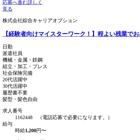
応募へ進む
詳しく
見る
株式会社綜合キャリアオプション
【経験者向けマイスターワーク！】程よい残業でお小
日勤
派遣社員
機械・金属・鉄鋼
組立・加工・プレス
社会保険完備
20代活躍中
30代活躍中
履歴書不要
髪型・髪色自由
求人番号
1162448 （電話応募で必要になります。）
給与
時給
1,200
円〜