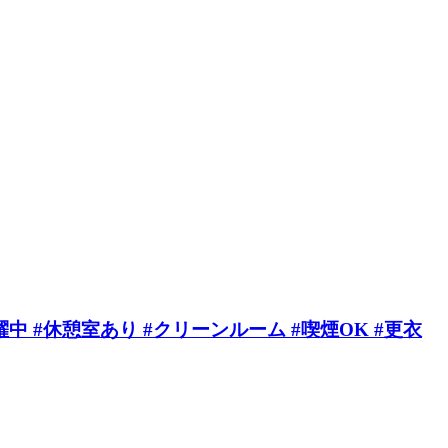
 #休憩室あり #クリーンルーム #喫煙OK #更衣