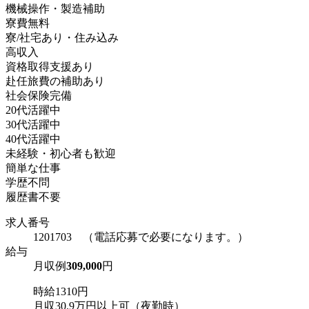
機械操作・製造補助
寮費無料
寮/社宅あり・住み込み
高収入
資格取得支援あり
赴任旅費の補助あり
社会保険完備
20代活躍中
30代活躍中
40代活躍中
未経験・初心者も歓迎
簡単な仕事
学歴不問
履歴書不要
求人番号
1201703 （電話応募で必要になります。）
給与
月収例
309,000
円
時給1310円
月収30.9万円以上可（夜勤時）