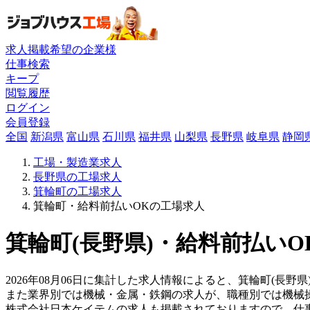
求人掲載希望の企業様
仕事検索
キープ
閲覧履歴
ログイン
会員登録
全国
新潟県
富山県
石川県
福井県
山梨県
長野県
岐阜県
静岡
工場・製造業求人
長野県の工場求人
箕輪町の工場求人
箕輪町・給料前払いOKの工場求人
箕輪町(長野県)・給料前払いO
2026年08月06日に集計した求人情報によると、箕輪町(長野
また業界別では機械・金属・鉄鋼の求人が、職種別では機械
株式会社日本ケイテムの求人も掲載されておりますので、仕