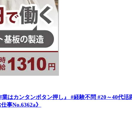
カンタンボタン押し』 #経験不問 #20～40代活躍中
事No.6362a》