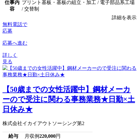
仕事内
プリント基板・基板の組立・加工 / 電子部品系工場
容
/ 交替制
詳細を表示
無料電話で
応募
応募へ進む
詳しく
見る
【50歳までの女性活躍中】鋼材メーカ
ーので受注に関わる事務業務★日勤×土
日休み★
株式会社イカイアウトソーシング第2
給与
月収例
220,000
円