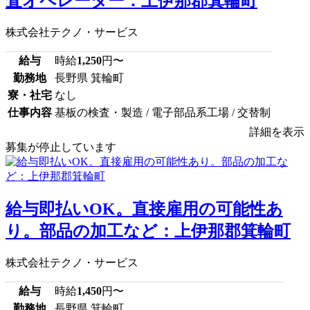
査オペレーター：上伊那郡箕輪町
株式会社テクノ・サービス
給与
時給
1,250
円〜
勤務地
長野県 箕輪町
寮・社宅
なし
仕事内容
基板の検査・製造 / 電子部品系工場 / 交替制
詳細を表示
募集が停止しています
給与即払いOK。直接雇用の可能性あ
り。部品の加工など：上伊那郡箕輪町
株式会社テクノ・サービス
給与
時給
1,450
円〜
勤務地
長野県 箕輪町