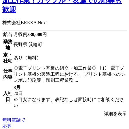
加工作業！カップル・友達での応募も
歓迎
株式会社BREXA Next
給与
月収例
330,000
円
勤務
長野県 箕輪町
地
寮・
あり（無料）
社宅
◇電子プリント基板の組立・加工作業◇ 【1】 電子プ
仕事
リント基板の製造工程における、 プリント基板へのシ
内容
ンボル印刷等、印刷工程業務 ...
8月
入社
20日
日
※目安になります、表記なしは面接時にご相談くださ
い
詳細を表示
無料電話で
応募