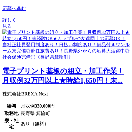
応募へ進む
詳しく
見る
電子プリント基板の組立・加工作業！
月収例32万円以上★時給1,650円！未...
株式会社BREXA Next
給与
月収例
330,000
円
勤務地
長野県 箕輪町
寮・社
あり（無料）
宅