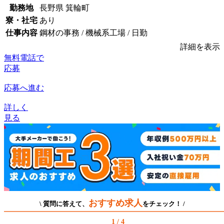
勤務地
長野県 箕輪町
寮・社宅
あり
仕事内容
鋼材の事務 / 機械系工場 / 日勤
詳細を表示
無料電話で
応募
応募へ進む
詳しく
見る
おすすめ求人
\ 質問に答えて、
をチェック！ /
1 / 4