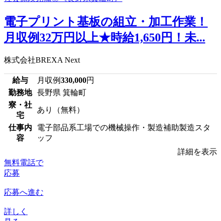
電子プリント基板の組立・加工作業！
月収例32万円以上★時給1,650円！未...
株式会社BREXA Next
給与
月収例
330,000
円
勤務地
長野県 箕輪町
寮・社
あり（無料）
宅
仕事内
電子部品系工場での機械操作・製造補助製造スタ
容
ッフ
詳細を表示
無料電話で
応募
応募へ進む
詳しく