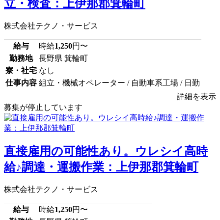
立・検査：上伊那郡箕輪町
株式会社テクノ・サービス
給与
時給
1,250
円〜
勤務地
長野県 箕輪町
寮・社宅
なし
仕事内容
組立・機械オペレーター / 自動車系工場 / 日勤
詳細を表示
募集が停止しています
直接雇用の可能性あり。ウレシイ高時
給♪調達・運搬作業：上伊那郡箕輪町
株式会社テクノ・サービス
給与
時給
1,250
円〜