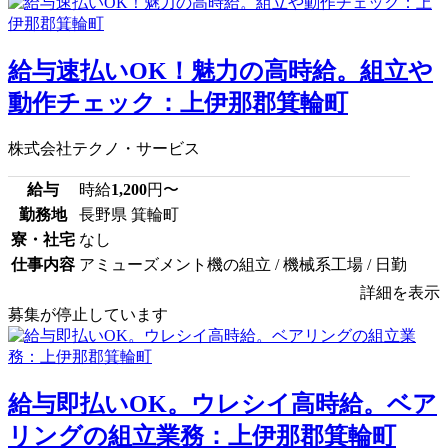
給与速払いOK！魅力の高時給。組立や
動作チェック：上伊那郡箕輪町
株式会社テクノ・サービス
給与
時給
1,200
円〜
勤務地
長野県 箕輪町
寮・社宅
なし
仕事内容
アミューズメント機の組立 / 機械系工場 / 日勤
詳細を表示
募集が停止しています
給与即払いOK。ウレシイ高時給。ベア
リングの組立業務：上伊那郡箕輪町