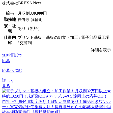
株式会社BREXA Next
給与
月収例
330,000
円
勤務地
長野県 箕輪町
寮・社
あり（無料）
宅
仕事内
プリント基板・基板の組立・加工 / 電子部品系工場
容
/ 交替制
詳細を表示
無料電話で
応募
応募へ進む
詳しく
見る