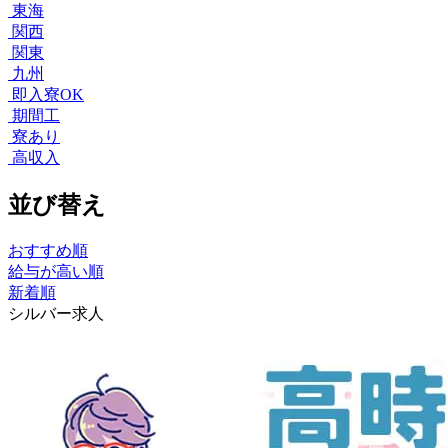
東海
関西
関東
九州
即入寮OK
期間工
寮あり
高収入
並び替え
おすすめ順
給与が高い順
新着順
シルバー求人