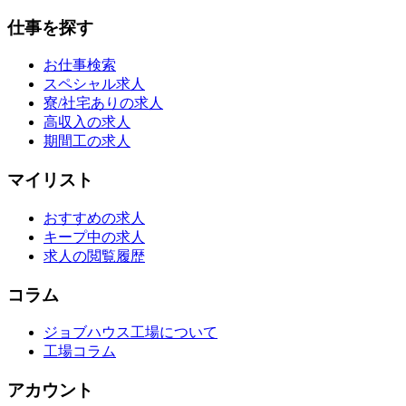
仕事を探す
お仕事検索
スペシャル求人
寮/社宅ありの求人
高収入の求人
期間工の求人
マイリスト
おすすめの求人
キープ中の求人
求人の閲覧履歴
コラム
ジョブハウス工場について
工場コラム
アカウント