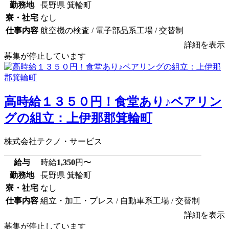
勤務地
長野県 箕輪町
寮・社宅
なし
仕事内容
航空機の検査 / 電子部品系工場 / 交替制
詳細を表示
募集が停止しています
高時給１３５０円！食堂あり♪ベアリン
グの組立：上伊那郡箕輪町
株式会社テクノ・サービス
給与
時給
1,350
円〜
勤務地
長野県 箕輪町
寮・社宅
なし
仕事内容
組立・加工・プレス / 自動車系工場 / 交替制
詳細を表示
募集が停止しています