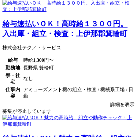
給与速払いＯＫ！高時給１３００円。
入出庫・組立・検査：上伊那郡箕輪町
株式会社テクノ・サービス
給与
時給
1,300
円〜
勤務地
長野県 箕輪町
寮・社
なし
宅
仕事内
アミューズメント機の組立・検査 / 機械系工場 / 日
容
勤
詳細を表示
募集が停止しています