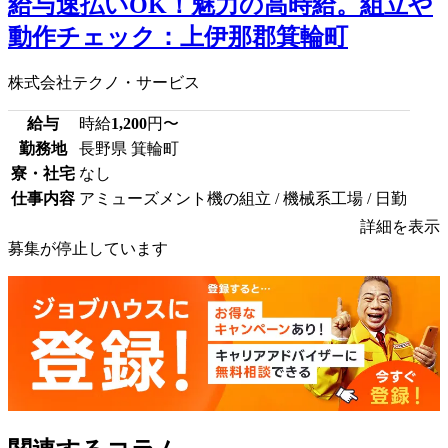
給与速払いOK！魅力の高時給。組立や
動作チェック：上伊那郡箕輪町
株式会社テクノ・サービス
給与
時給
1,200
円〜
勤務地
長野県 箕輪町
寮・社宅
なし
仕事内容
アミューズメント機の組立 / 機械系工場 / 日勤
詳細を表示
募集が停止しています