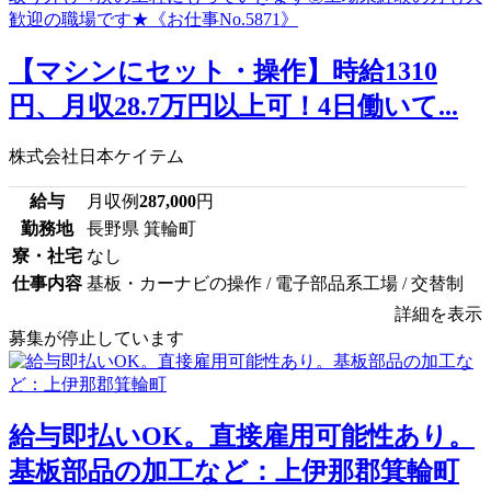
【マシンにセット・操作】時給1310
円、月収28.7万円以上可！4日働いて...
株式会社日本ケイテム
給与
月収例
287,000
円
勤務地
長野県 箕輪町
寮・社宅
なし
仕事内容
基板・カーナビの操作 / 電子部品系工場 / 交替制
詳細を表示
募集が停止しています
給与即払いOK。直接雇用可能性あり。
基板部品の加工など：上伊那郡箕輪町