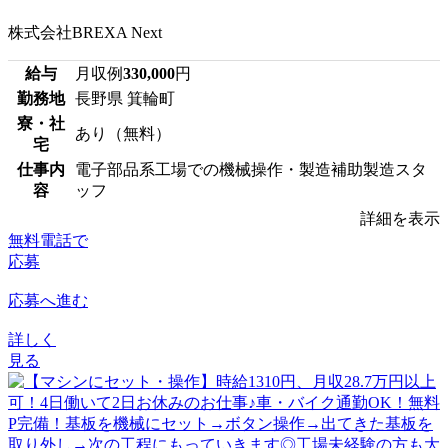
株式会社BREXA Next
給与
月収例
330,000
円
勤務地
長野県 箕輪町
寮・社
あり（無料）
宅
仕事内
電子部品系工場での機械操作・製造補助製造スタ
容
ッフ
詳細を表示
無料電話で
応募
応募へ進む
詳しく
見る