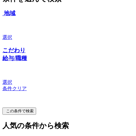
地域
選択
こだわり
給与/職種
選択
条件クリア
この条件で検索
人気の条件から検索