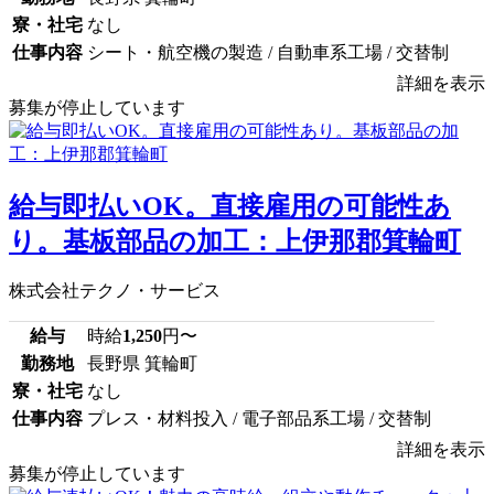
寮・社宅
なし
仕事内容
シート・航空機の製造 / 自動車系工場 / 交替制
詳細を表示
募集が停止しています
給与即払いOK。直接雇用の可能性あ
り。基板部品の加工：上伊那郡箕輪町
株式会社テクノ・サービス
給与
時給
1,250
円〜
勤務地
長野県 箕輪町
寮・社宅
なし
仕事内容
プレス・材料投入 / 電子部品系工場 / 交替制
詳細を表示
募集が停止しています