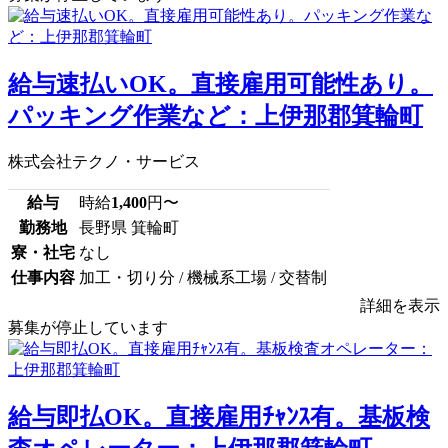
給与速払いOK。直接雇用可能性あり。
パッキング作業など：上伊那郡箕輪町
株式会社テクノ・サービス
給与
時給
1,400
円〜
勤務地
長野県 箕輪町
寮・社宅
なし
仕事内容
加工・切り分 / 機械系工場 / 交替制
詳細を表示
募集が停止しています
給与即払OK。直接雇用ﾁｬﾝｽ有。基板検