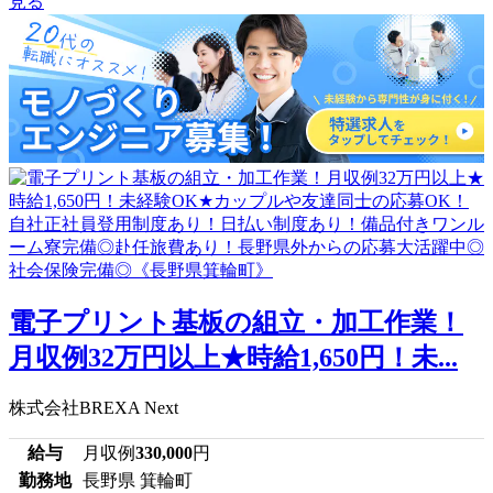
見る
電子プリント基板の組立・加工作業！
月収例32万円以上★時給1,650円！未...
株式会社BREXA Next
給与
月収例
330,000
円
勤務地
長野県 箕輪町