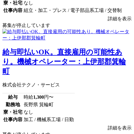
寮・社宅
なし
仕事内容
組立・加工・プレス / 電子部品系工場 / 交替制
詳細を表示
募集が停止しています
給与即払いOK。直接雇用の可能性あ
り。機械オペレーター：上伊那郡箕輪
町
株式会社テクノ・サービス
給与
時給
1,300
円〜
勤務地
長野県 箕輪町
寮・社宅
なし
仕事内容
加工 / 機械系工場 / 日勤
詳細を表示