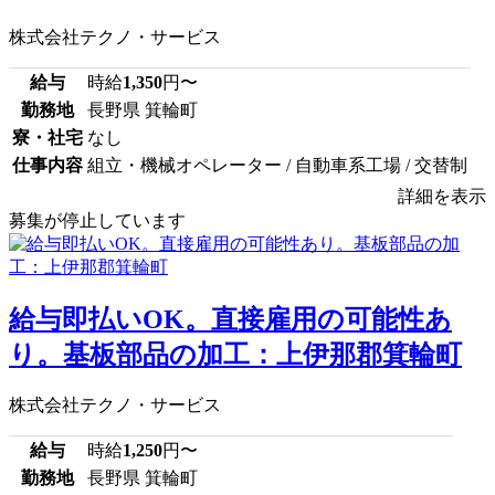
株式会社テクノ・サービス
給与
時給
1,350
円〜
勤務地
長野県 箕輪町
寮・社宅
なし
仕事内容
組立・機械オペレーター / 自動車系工場 / 交替制
詳細を表示
募集が停止しています
給与即払いOK。直接雇用の可能性あ
り。基板部品の加工：上伊那郡箕輪町
株式会社テクノ・サービス
給与
時給
1,250
円〜
勤務地
長野県 箕輪町