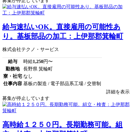
募集が停止しています
給与速払いOK。直接雇用の可能性あ
り。基板部品の加工：上伊那郡箕輪町
株式会社テクノ・サービス
給与
時給
1,250
円〜
勤務地
長野県 箕輪町
寮・社宅
なし
仕事内容
基板の製造 / 電子部品系工場 / 交替制
詳細を表示
募集が停止しています
高時給１２５０円。長期勤務可能。組