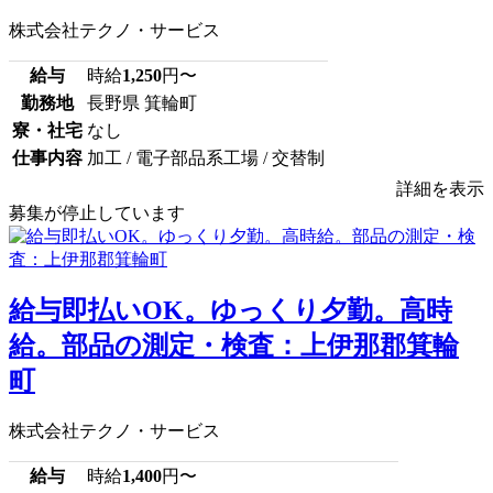
株式会社テクノ・サービス
給与
時給
1,250
円〜
勤務地
長野県 箕輪町
寮・社宅
なし
仕事内容
加工 / 電子部品系工場 / 交替制
詳細を表示
募集が停止しています
給与即払いOK。ゆっくり夕勤。高時
給。部品の測定・検査：上伊那郡箕輪
町
株式会社テクノ・サービス
給与
時給
1,400
円〜