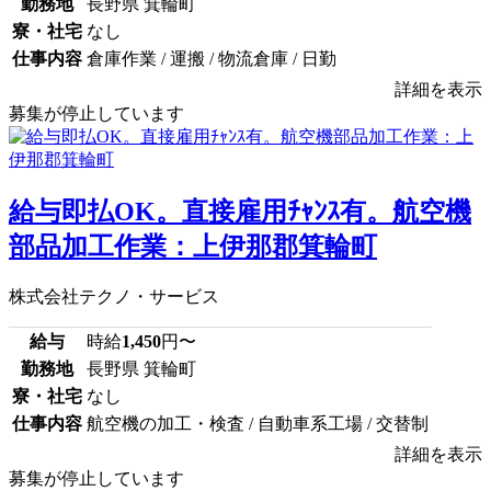
勤務地
長野県 箕輪町
寮・社宅
なし
仕事内容
倉庫作業 / 運搬 / 物流倉庫 / 日勤
詳細を表示
募集が停止しています
給与即払OK。直接雇用ﾁｬﾝｽ有。航空機
部品加工作業：上伊那郡箕輪町
株式会社テクノ・サービス
給与
時給
1,450
円〜
勤務地
長野県 箕輪町
寮・社宅
なし
仕事内容
航空機の加工・検査 / 自動車系工場 / 交替制
詳細を表示
募集が停止しています