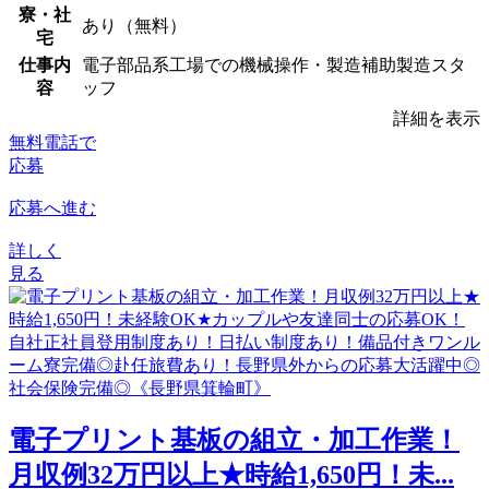
寮・社
あり（無料）
宅
仕事内
電子部品系工場での機械操作・製造補助製造スタ
容
ッフ
詳細を表示
無料電話で
応募
応募へ進む
詳しく
見る
電子プリント基板の組立・加工作業！
月収例32万円以上★時給1,650円！未...