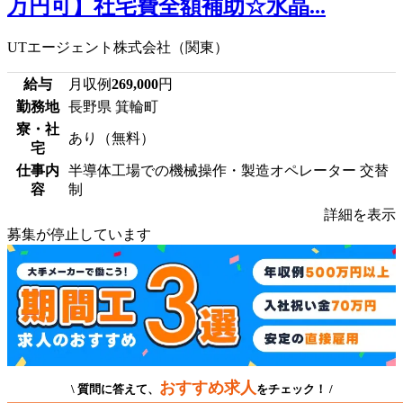
万円可】社宅費全額補助☆水晶...
UTエージェント株式会社（関東）
給与
月収例
269,000
円
勤務地
長野県 箕輪町
寮・社
あり（無料）
宅
仕事内
半導体工場での機械操作・製造オペレーター 交替
容
制
詳細を表示
募集が停止しています
おすすめ求人
\ 質問に答えて、
をチェック！ /