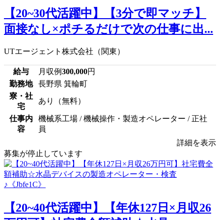
【20~30代活躍中】【3分で即マッチ】
面接なし×ポチるだけで次の仕事に出...
UTエージェント株式会社（関東）
給与
月収例
300,000
円
勤務地
長野県 箕輪町
寮・社
あり（無料）
宅
仕事内
機械系工場 / 機械操作・製造オペレーター / 正社
容
員
詳細を表示
募集が停止しています
【20~40代活躍中】【年休127日×月収26