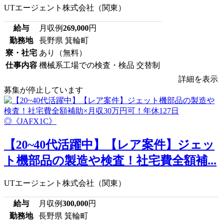
UTエージェント株式会社（関東）
給与
月収例
269,000
円
勤務地
長野県 箕輪町
寮・社宅
あり（無料）
仕事内容
機械系工場での検査・検品 交替制
詳細を表示
募集が停止しています
【20~40代活躍中】【レア案件】ジェッ
ト機部品の製造や検査！社宅費全額補...
UTエージェント株式会社（関東）
給与
月収例
300,000
円
勤務地
長野県 箕輪町