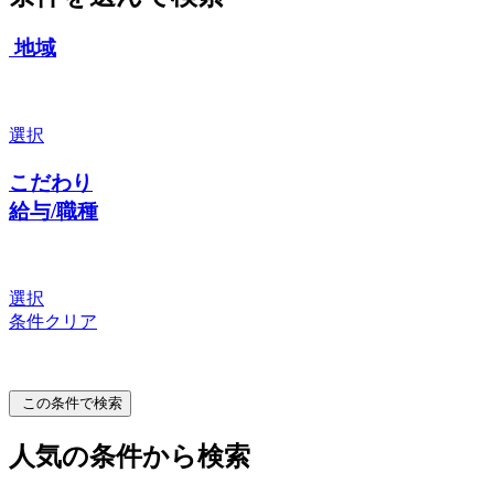
地域
選択
こだわり
給与/職種
選択
条件クリア
この条件で検索
人気の条件から検索