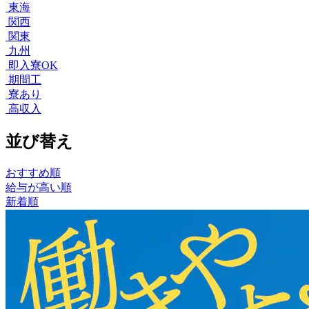
東海
関西
関東
九州
即入寮OK
期間工
寮あり
高収入
並び替え
おすすめ順
給与が高い順
新着順