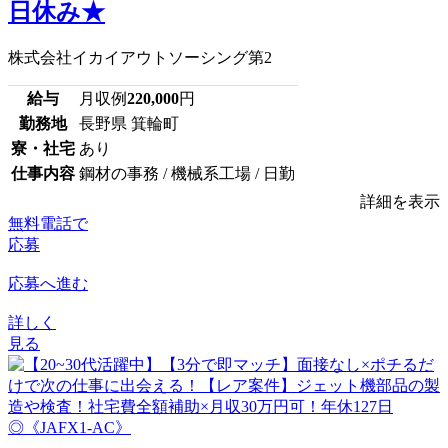
日休み★
株式会社イカイアウトソーシング第2
給与
月収例
220,000
円
勤務地
長野県 箕輪町
寮・社宅
あり
仕事内容
鋼材の事務 / 機械系工場 / 日勤
詳細を表示
無料電話で
応募
応募へ進む
詳しく
見る