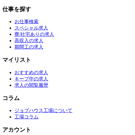
仕事を探す
お仕事検索
スペシャル求人
寮/社宅ありの求人
高収入の求人
期間工の求人
マイリスト
おすすめの求人
キープ中の求人
求人の閲覧履歴
コラム
ジョブハウス工場について
工場コラム
アカウント