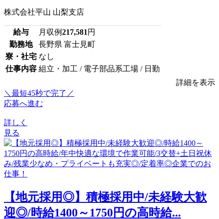
株式会社平山 山梨支店
給与
月収例
217,581
円
勤務地
長野県 富士見町
寮・社宅
なし
仕事内容
組立・加工 / 電子部品系工場 / 日勤
詳細を表示
＼最短45秒で完了／
応募へ進む
詳しく
見る
【地元採用◎】積極採用中/未経験大歓
迎◎/時給1400～1750円の高時給...