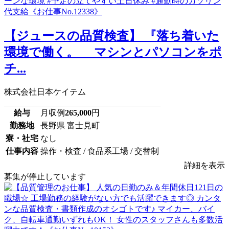
【ジュースの品質検査】 『落ち着いた
環境で働く。 マシンとパソコンをポ
チ...
株式会社日本ケイテム
給与
月収例
265,000
円
勤務地
長野県 富士見町
寮・社宅
なし
仕事内容
操作・検査 / 食品系工場 / 交替制
詳細を表示
募集が停止しています