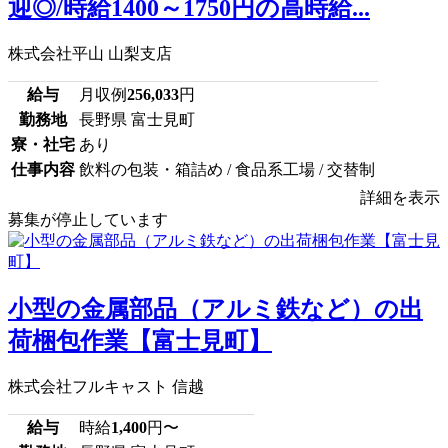
迎◎/時給1400～1750円の高時給...
株式会社平山 山梨支店
給与
月収例
256,033
円
勤務地
長野県 富士見町
寮・社宅
あり
仕事内容
飲料の包装・箱詰め / 食品系工場 / 交替制
詳細を表示
募集が停止しています
小型の金属部品（アルミ鉄など）の出
荷梱包作業【富士見町】
株式会社フルキャスト 信越
給与
時給
1,400
円〜