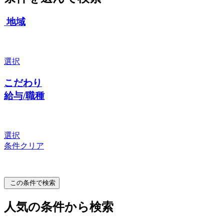
地域
選択
こだわり
給与/職種
選択
条件クリア
この条件で検索
人気の条件から検索