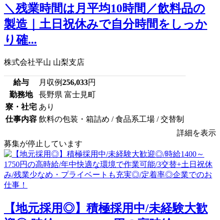
＼残業時間は月平均10時間／飲料品の
製造｜土日祝休みで自分時間をしっか
り確...
株式会社平山 山梨支店
給与
月収例
256,033
円
勤務地
長野県 富士見町
寮・社宅
あり
仕事内容
飲料の包装・箱詰め / 食品系工場 / 交替制
詳細を表示
募集が停止しています
【地元採用◎】積極採用中/未経験大歓