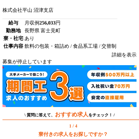
株式会社平山 沼津支店
給与
月収例
256,033
円
勤務地
長野県 富士見町
寮・社宅
あり
仕事内容
飲料の包装・箱詰め / 食品系工場 / 交替制
詳細を表示
募集が停止しています
おすすめ求人
\ 質問に答えて、
をチェック！ /
1 / 4
寮付きの求人をお探しですか？