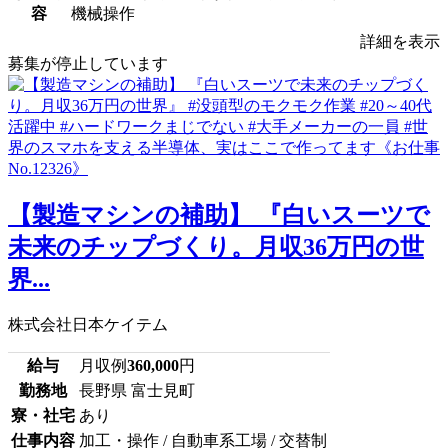
容
機械操作
詳細を表示
募集が停止しています
【製造マシンの補助】 『白いスーツで
未来のチップづくり。月収36万円の世
界...
株式会社日本ケイテム
給与
月収例
360,000
円
勤務地
長野県 富士見町
寮・社宅
あり
仕事内容
加工・操作 / 自動車系工場 / 交替制