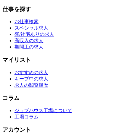
仕事を探す
お仕事検索
スペシャル求人
寮/社宅ありの求人
高収入の求人
期間工の求人
マイリスト
おすすめの求人
キープ中の求人
求人の閲覧履歴
コラム
ジョブハウス工場について
工場コラム
アカウント