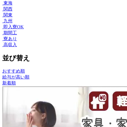
東海
関西
関東
九州
即入寮OK
期間工
寮あり
高収入
並び替え
おすすめ順
給与が高い順
新着順