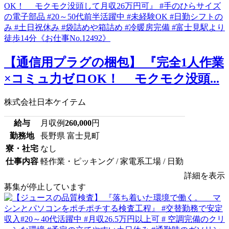
【通信用プラグの梱包】 『完全1人作業
×コミュ力ゼロOK！ モクモク没頭...
株式会社日本ケイテム
給与
月収例
260,000
円
勤務地
長野県 富士見町
寮・社宅
なし
仕事内容
軽作業・ピッキング / 家電系工場 / 日勤
詳細を表示
募集が停止しています