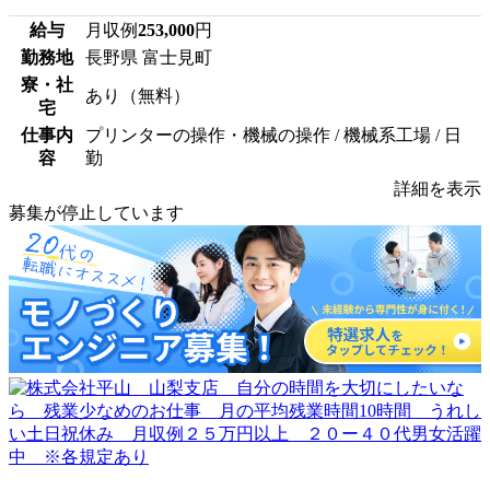
給与
月収例
253,000
円
勤務地
長野県 富士見町
寮・社
あり（無料）
宅
仕事内
プリンターの操作・機械の操作 / 機械系工場 / 日
容
勤
詳細を表示
募集が停止しています