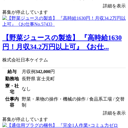
詳細を表示
募集が停止しています
【野菜ジュースの製造】 『高時給1630
円！月収34.2万円以上可』《お仕...
株式会社日本ケイテム
給与
月収例
342,000
円
勤務地
長野県 富士見町
寮・社
なし
宅
仕事内
野菜・果物の操作・機械の操作 / 食品系工場 / 交替
容
制
詳細を表示
募集が停止しています