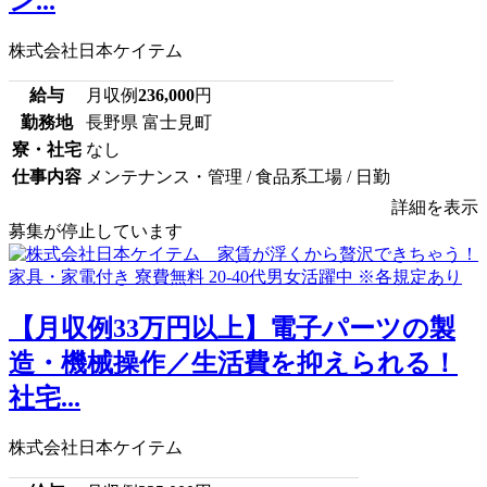
ン...
株式会社日本ケイテム
給与
月収例
236,000
円
勤務地
長野県 富士見町
寮・社宅
なし
仕事内容
メンテナンス・管理 / 食品系工場 / 日勤
詳細を表示
募集が停止しています
【月収例33万円以上】電子パーツの製
造・機械操作／生活費を抑えられる！
社宅...
株式会社日本ケイテム