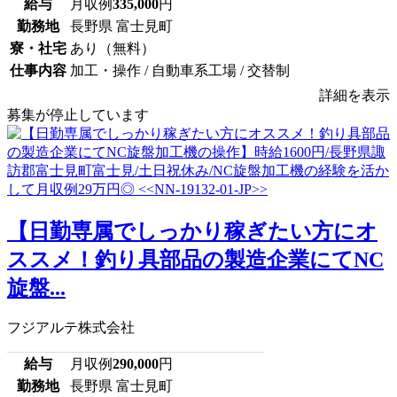
給与
月収例
335,000
円
勤務地
長野県 富士見町
寮・社宅
あり（無料）
仕事内容
加工・操作 / 自動車系工場 / 交替制
詳細を表示
募集が停止しています
【日勤専属でしっかり稼ぎたい方にオ
ススメ！釣り具部品の製造企業にてNC
旋盤...
フジアルテ株式会社
給与
月収例
290,000
円
勤務地
長野県 富士見町