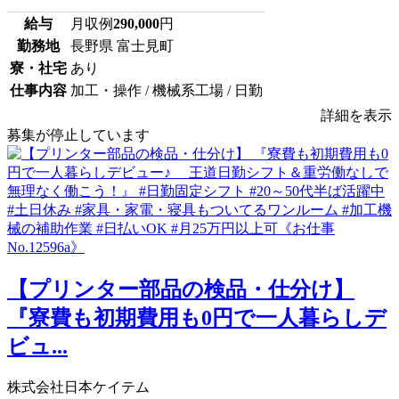
給与
月収例
290,000
円
勤務地
長野県 富士見町
寮・社宅
あり
仕事内容
加工・操作 / 機械系工場 / 日勤
詳細を表示
募集が停止しています
【プリンター部品の検品・仕分け】
『寮費も初期費用も0円で一人暮らしデ
ビュ...
株式会社日本ケイテム