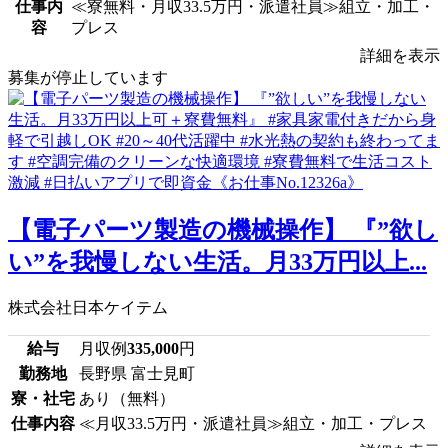
仕事内
≪寮無料・月収33.5万円・派遣社員≫組立・加工・
容
プレス
詳細を表示
募集が停止しています
【電子パーツ製造の機械操作】 『”欲し
い”を我慢しない生活。月33万円以上...
株式会社日本ケイテム
給与
月収例
335,000
円
勤務地
長野県 富士見町
寮・社宅
あり（無料）
仕事内容
≪月収33.5万円・派遣社員≫組立・加工・プレス