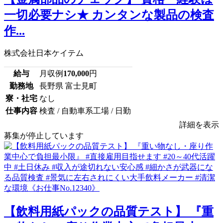
一切必要ナシ★ カンタンな製品の検査
作...
株式会社日本ケイテム
給与
月収例
170,000
円
勤務地
長野県 富士見町
寮・社宅
なし
仕事内容
検査 / 自動車系工場 / 日勤
詳細を表示
募集が停止しています
【飲料用紙パックの品質テスト】 『重