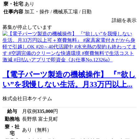
寮・社宅
あり
仕事内容
加工・操作 / 機械系工場 / 日勤
詳細を表示
募集が停止しています
【電子パーツ製造の機械操作】 『”欲し
い”を我慢しない生活。月33万円以上...
株式会社日本ケイテム
給与
月収例
335,000
円
勤務地
長野県 富士見町
寮・社
あり（無料）
宅