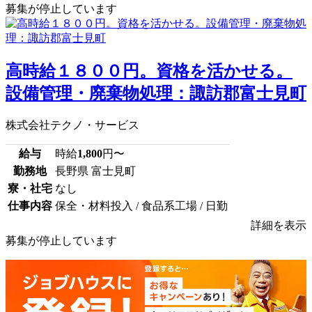
募集が停止しています
高時給１８００円。資格を活かせる。
設備管理・廃棄物処理：諏訪郡富士見町
株式会社テクノ・サービス
給与
時給
1,800
円〜
勤務地
長野県 富士見町
寮・社宅
なし
仕事内容
保全・材料投入 / 食品系工場 / 日勤
詳細を表示
募集が停止しています