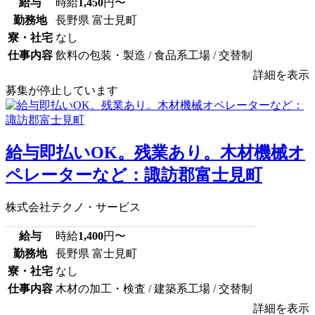
給与
時給
1,450
円〜
勤務地
長野県 富士見町
寮・社宅
なし
仕事内容
飲料の包装・製造 / 食品系工場 / 交替制
詳細を表示
募集が停止しています
給与即払いOK。残業あり。木材機械オ
ペレーターなど：諏訪郡富士見町
株式会社テクノ・サービス
給与
時給
1,400
円〜
勤務地
長野県 富士見町
寮・社宅
なし
仕事内容
木材の加工・検査 / 建築系工場 / 交替制
詳細を表示