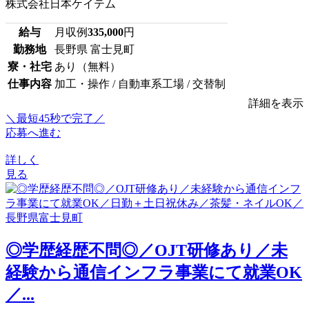
株式会社日本ケイテム
給与
月収例
335,000
円
勤務地
長野県 富士見町
寮・社宅
あり（無料）
仕事内容
加工・操作 / 自動車系工場 / 交替制
詳細を表示
＼最短45秒で完了／
応募へ進む
詳しく
見る
◎学歴経歴不問◎／OJT研修あり／未
経験から通信インフラ事業にて就業OK
／...