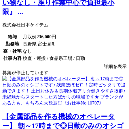
い物なし・座り作業中心で負担最小
限』 ...
株式会社日本ケイテム
給与
月収例
236,000
円
勤務地
長野県 富士見町
寮・社宅
なし
仕事内容
検査・運搬 / 食品系工場 / 日勤
詳細を表示
募集が停止しています
【金属部品を作る機械のオペレータ
ー】 朝～17時まで◎日勤のみのオシゴ