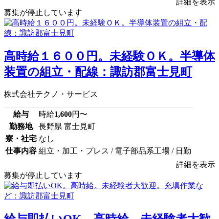
詳細を表示
募集が停止しています
高時給１６００円。未経験ＯＫ。半導体
装置の組立・配線：諏訪郡富士見町
株式会社テクノ・サービス
給与
時給
1,600
円〜
勤務地
長野県 富士見町
寮・社宅
なし
仕事内容
組立・加工・プレス / 電子部品系工場 / 日勤
詳細を表示
募集が停止しています
給与即払いOK。高時給。未経験者大歓