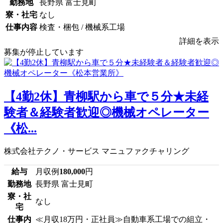
勤務地
長野県 富士見町
寮・社宅
なし
仕事内容
検査・梱包 / 機械系工場
詳細を表示
募集が停止しています
【4勤2休】青柳駅から車で５分★未経
験者＆経験者歓迎◎機械オペレーター
《松...
株式会社テクノ・サービス マニュファクチャリング
給与
月収例
180,000
円
勤務地
長野県 富士見町
寮・社
なし
宅
仕事内
≪月収18万円・正社員≫自動車系工場での組立・