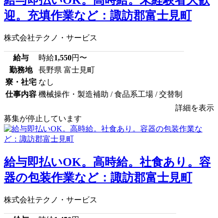
迎。充填作業など：諏訪郡富士見町
株式会社テクノ・サービス
給与
時給
1,550
円〜
勤務地
長野県 富士見町
寮・社宅
なし
仕事内容
機械操作・製造補助 / 食品系工場 / 交替制
詳細を表示
募集が停止しています
給与即払いOK。高時給。社食あり。容
器の包装作業など：諏訪郡富士見町
株式会社テクノ・サービス