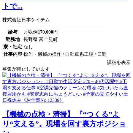
トで...
株式会社日本ケイテム
給与
月収例
170,000
円
勤務地
長野県 富士見町
寮・社宅
なし
仕事内容
操作・機械の操作 / 自動車系工場 / 日勤
詳細を表示
募集が停止しています
【機械の点検・清掃】 『“つくる”よ
り“支える”。現場を回す裏方ポジショ