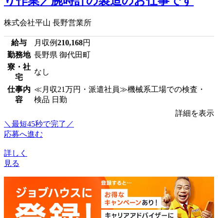
り作業／腕時計の製造のお仕事です
株式会社平山 長野営業所
給与
月収例
210,168
円
勤務地
長野県 御代田町
寮・社
なし
宅
仕事内
≪月収21万円・派遣社員≫機械系工場での検査・
容
検品 日勤
詳細を表示
＼最短45秒で完了／
応募へ進む
詳しく
見る