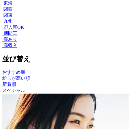
東海
関西
関東
九州
即入寮OK
期間工
寮あり
高収入
並び替え
おすすめ順
給与が高い順
新着順
スペシャル