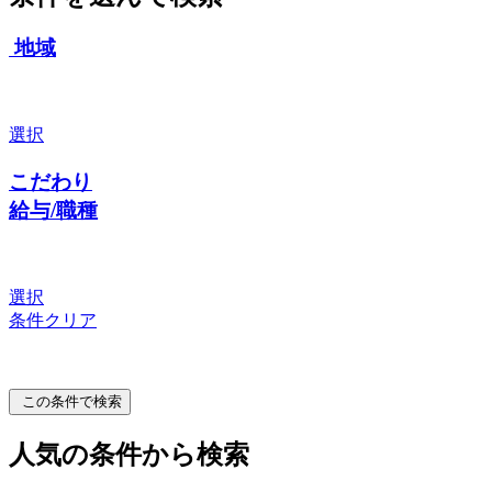
地域
選択
こだわり
給与/職種
選択
条件クリア
この条件で検索
人気の条件から検索