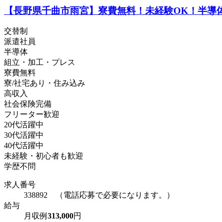
【長野県千曲市雨宮】寮費無料！未経験OK！半導体シ
交替制
派遣社員
半導体
組立・加工・プレス
寮費無料
寮/社宅あり・住み込み
高収入
社会保険完備
フリーター歓迎
20代活躍中
30代活躍中
40代活躍中
未経験・初心者も歓迎
学歴不問
求人番号
338892 （電話応募で必要になります。）
給与
月収例
313,000
円