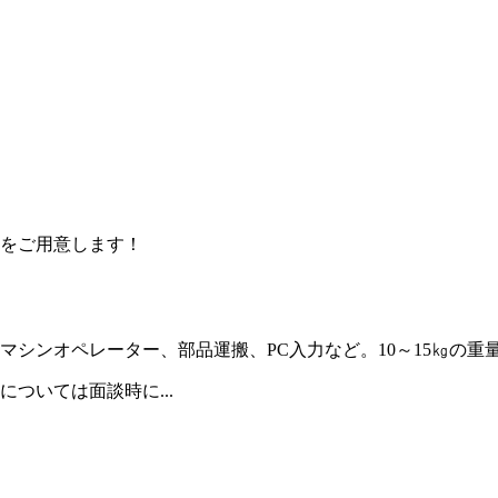
をご用意します！
シンオペレーター、部品運搬、PC入力など。10～15㎏の重
ついては面談時に...