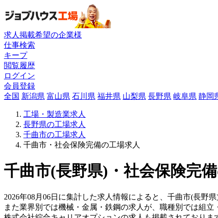
求人掲載希望の企業様
仕事検索
キープ
閲覧履歴
ログイン
会員登録
全国
新潟県
富山県
石川県
福井県
山梨県
長野県
岐阜県
静岡
工場・製造業求人
長野県の工場求人
千曲市の工場求人
千曲市・社会保険完備の工場求人
千曲市(長野県)・社会保険完備
2026年08月06日に集計した求人情報によると、千曲市(長野
また業界別では機械・金属・鉄鋼の求人が、職種別では組立
株式会社綜合キャリアオプションの求人も掲載されておりま