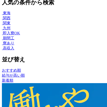
人気の条件から検索
東海
関西
関東
九州
即入寮OK
期間工
寮あり
高収入
並び替え
おすすめ順
給与が高い順
新着順