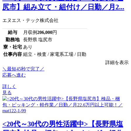
尻市】組み立て・組付け／日勤／月2...
エヌエス・テック株式会社
給与
月収例
206,000
円
勤務地
長野県 塩尻市
寮・社宅
あり
仕事内容
組立・検査 / 家電系工場 / 日勤
詳細を表示
＼最短45秒で完了／
応募へ進む
詳しく
見る
<20代～30代の男性活躍中>【長野県塩