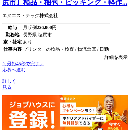
尻市】検品・梱包・ピッキング・軽作...
エヌエス・テック株式会社
給与
月収例
226,000
円
勤務地
長野県 塩尻市
寮・社宅
あり
仕事内容
プリンターの検品・検査 / 物流倉庫 / 日勤
詳細を表示
＼最短45秒で完了／
応募へ進む
詳しく
見る