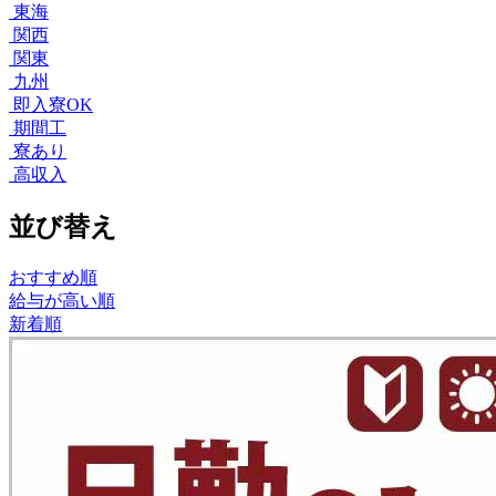
東海
関西
関東
九州
即入寮OK
期間工
寮あり
高収入
並び替え
おすすめ順
給与が高い順
新着順