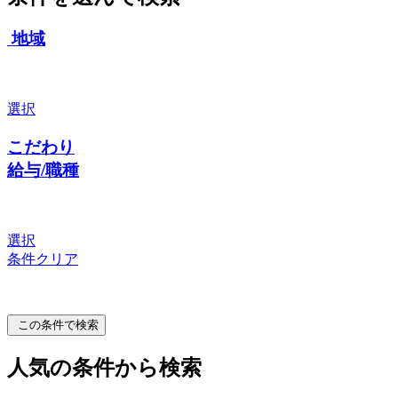
地域
選択
こだわり
給与/職種
選択
条件クリア
この条件で検索
人気の条件から検索