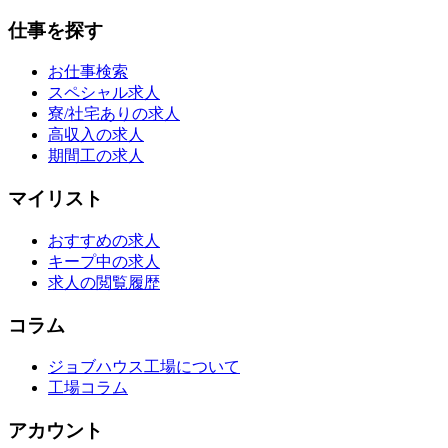
仕事を探す
お仕事検索
スペシャル求人
寮/社宅ありの求人
高収入の求人
期間工の求人
マイリスト
おすすめの求人
キープ中の求人
求人の閲覧履歴
コラム
ジョブハウス工場について
工場コラム
アカウント