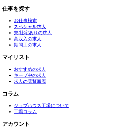
仕事を探す
お仕事検索
スペシャル求人
寮/社宅ありの求人
高収入の求人
期間工の求人
マイリスト
おすすめの求人
キープ中の求人
求人の閲覧履歴
コラム
ジョブハウス工場について
工場コラム
アカウント