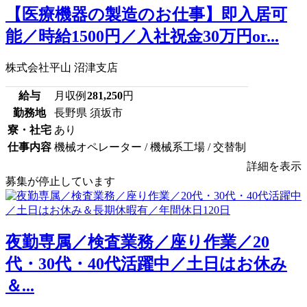
【医療機器の製造のお仕事】即入居可
能／時給1500円／入社祝金30万円or...
株式会社平山 沼津支店
給与
月収例
281,250
円
勤務地
長野県 須坂市
寮・社宅
あり
仕事内容
機械オペレーター / 機械系工場 / 交替制
詳細を表示
募集が停止しています
夜勤専属／検査業務／座り作業／20
代・30代・40代活躍中／土日はお休み
＆...