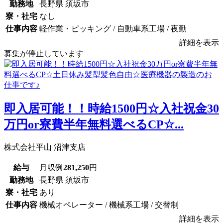
勤務地
長野県 須坂市
寮・社宅
なし
仕事内容
軽作業・ピッキング / 自動車系工場 / 夜勤
詳細を表示
募集が停止しています
即入居可能！！時給1500円☆入社祝金30
万円or寮費半年無料選べるCP☆...
株式会社平山 沼津支店
給与
月収例
281,250
円
勤務地
長野県 須坂市
寮・社宅
あり
仕事内容
機械オペレーター / 機械系工場 / 交替制
詳細を表示