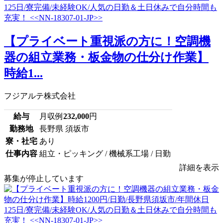
【プライベート重視派の方に！空調機
器の組立業務・板金物の仕分け作業】
時給1...
フジアルテ株式会社
給与
月収例
232,000
円
勤務地
長野県 須坂市
寮・社宅
あり
仕事内容
組立・ピッキング / 機械系工場 / 日勤
詳細を表示
募集が停止しています