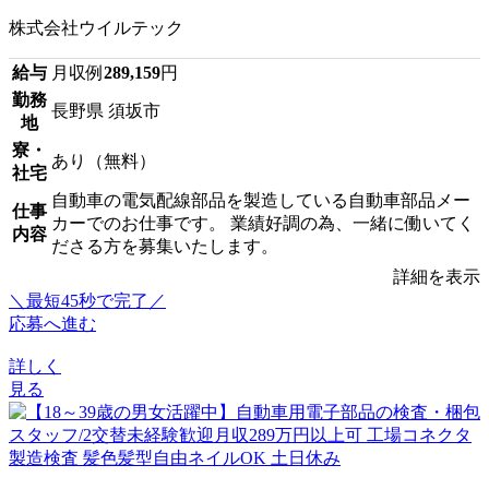
株式会社ウイルテック
給与
月収例
289,159
円
勤務
長野県 須坂市
地
寮・
あり（無料）
社宅
自動車の電気配線部品を製造している自動車部品メー
仕事
カーでのお仕事です。 業績好調の為、一緒に働いてく
内容
ださる方を募集いたします。
詳細を表示
＼最短45秒で完了／
応募へ進む
詳しく
見る