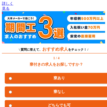
詳しく
見る
おすすめ求人
\ 質問に答えて、
をチェック！ /
1 / 4
寮付きの求人をお探しですか？
寮あり
寮なし
どちらでも可