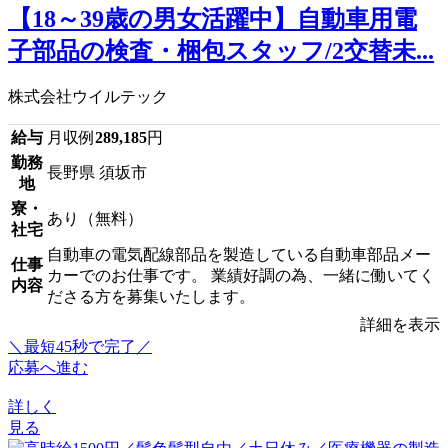
【18～39歳の男女活躍中】自動車用電
子部品の検査・梱包スタッフ/2交替未...
株式会社ウイルテック
給与
月収例
289,185
円
勤務
長野県 須坂市
地
寮・
あり（無料）
社宅
自動車の電気配線部品を製造している自動車部品メー
仕事
カーでのお仕事です。 業績好調の為、一緒に働いてく
内容
ださる方を募集いたします。
詳細を表示
＼最短45秒で完了／
応募へ進む
詳しく
見る