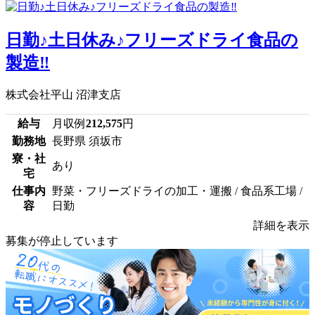
日勤♪土日休み♪フリーズドライ食品の
製造‼
株式会社平山 沼津支店
給与
月収例
212,575
円
勤務地
長野県 須坂市
寮・社
あり
宅
仕事内
野菜・フリーズドライの加工・運搬 / 食品系工場 /
容
日勤
詳細を表示
募集が停止しています