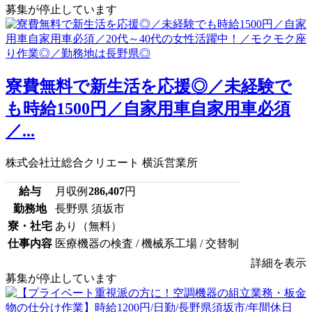
募集が停止しています
寮費無料で新生活を応援◎／未経験で
も時給1500円／自家用車自家用車必須
／...
株式会社辻総合クリエート 横浜営業所
給与
月収例
286,407
円
勤務地
長野県 須坂市
寮・社宅
あり（無料）
仕事内容
医療機器の検査 / 機械系工場 / 交替制
詳細を表示
募集が停止しています