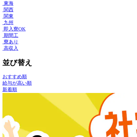
東海
関西
関東
九州
即入寮OK
期間工
寮あり
高収入
並び替え
おすすめ順
給与が高い順
新着順