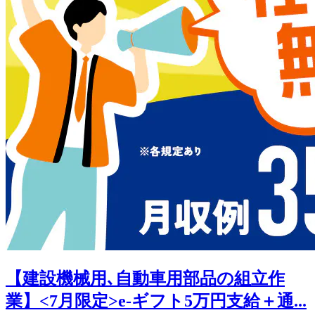
【建設機械用､自動車用部品の組立作
業】<7月限定>e-ギフト5万円支給＋通...