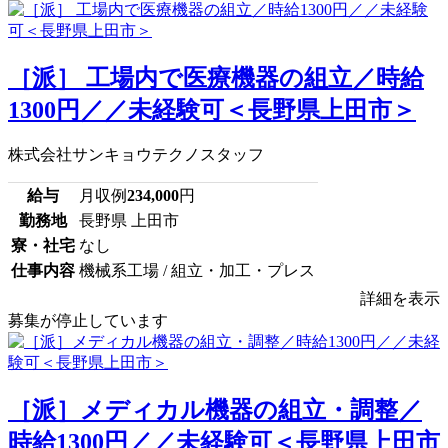
［派］ 工場内で医療機器の組立／時給
1300円／／未経験可＜長野県上田市＞
株式会社サンキョウテクノスタッフ
給与
月収例
234,000
円
勤務地
長野県 上田市
寮・社宅
なし
仕事内容
機械系工場 / 組立・加工・プレス
詳細を表示
募集が停止しています
［派］メディカル機器の組立・調整／
時給1300円／／未経験可＜長野県上田市