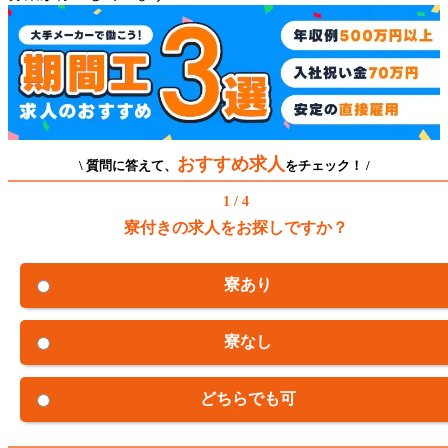
おすすめ求人
\ 質問に答えて、
をチェック！ /
1 / 4
寮付きの求人をお探しですか？
寮あり
寮なし
どちらでも可