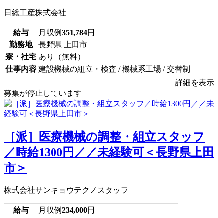
日総工産株式会社
給与
月収例
351,784
円
勤務地
長野県 上田市
寮・社宅
あり（無料）
仕事内容
建設機械の組立・検査 / 機械系工場 / 交替制
詳細を表示
募集が停止しています
［派］医療機械の調整・組立スタッフ
／時給1300円／／未経験可＜長野県上田
市＞
株式会社サンキョウテクノスタッフ
給与
月収例
234,000
円