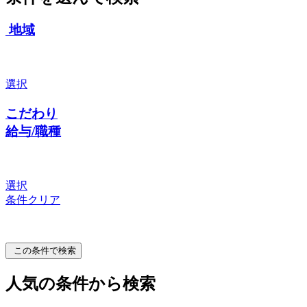
地域
選択
こだわり
給与/職種
選択
条件クリア
この条件で検索
人気の条件から検索