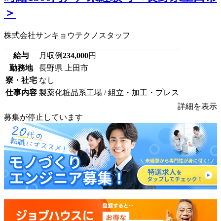
＞
株式会社サンキョウテクノスタッフ
給与
月収例
234,000
円
勤務地
長野県 上田市
寮・社宅
なし
仕事内容
製薬化粧品系工場 / 組立・加工・プレス
詳細を表示
募集が停止しています