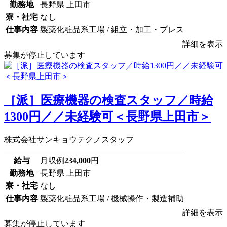
勤務地
長野県 上田市
寮・社宅
なし
仕事内容
製薬化粧品系工場 / 組立・加工・プレス
詳細を表示
募集が停止しています
［派］医療機器の検査スタッフ／時給
1300円／／未経験可＜長野県上田市＞
株式会社サンキョウテクノスタッフ
給与
月収例
234,000
円
勤務地
長野県 上田市
寮・社宅
なし
仕事内容
製薬化粧品系工場 / 機械操作・製造補助
詳細を表示
募集が停止しています