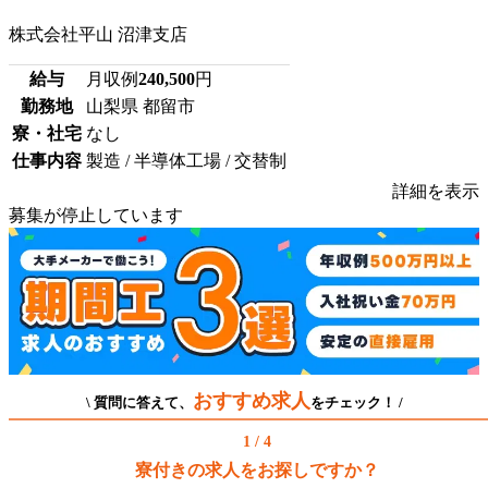
株式会社平山 沼津支店
給与
月収例
240,500
円
勤務地
山梨県 都留市
寮・社宅
なし
仕事内容
製造 / 半導体工場 / 交替制
詳細を表示
募集が停止しています
おすすめ求人
\ 質問に答えて、
をチェック！ /
1 / 4
寮付きの求人をお探しですか？