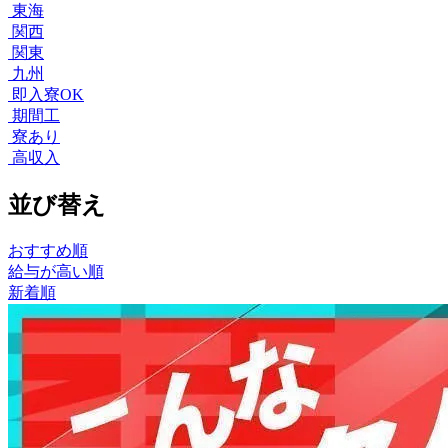
東海
関西
関東
九州
即入寮OK
期間工
寮あり
高収入
並び替え
おすすめ順
給与が高い順
新着順