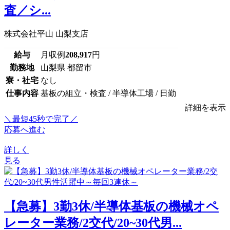
査／シ...
株式会社平山 山梨支店
給与
月収例
208,917
円
勤務地
山梨県 都留市
寮・社宅
なし
仕事内容
基板の組立・検査 / 半導体工場 / 日勤
詳細を表示
＼最短45秒で完了／
応募へ進む
詳しく
見る
【急募】3勤3休/半導体基板の機械オペ
レーター業務/2交代/20~30代男...