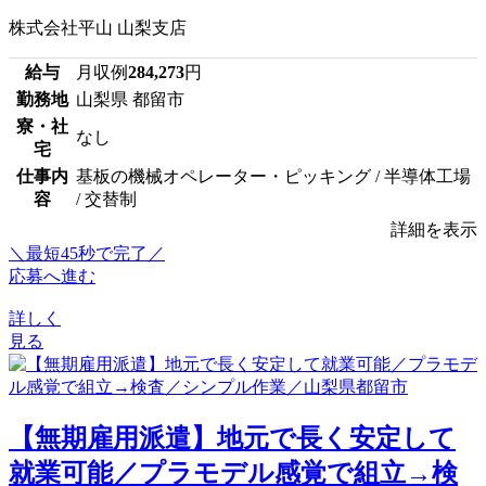
株式会社平山 山梨支店
給与
月収例
284,273
円
勤務地
山梨県 都留市
寮・社
なし
宅
仕事内
基板の機械オペレーター・ピッキング / 半導体工場
容
/ 交替制
詳細を表示
＼最短45秒で完了／
応募へ進む
詳しく
見る
【無期雇用派遣】地元で長く安定して
就業可能／プラモデル感覚で組立→検