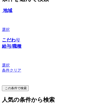
地域
選択
こだわり
給与/職種
選択
条件クリア
この条件で検索
人気の条件から検索