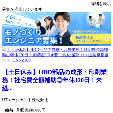
詳細を表示
募集が停止しています
【土日休み】HDD部品の成形・印刷業
務！社宅費全額補助◎年休120日！未
経...
UTエージェント株式会社
給与
月収例
248,000
円