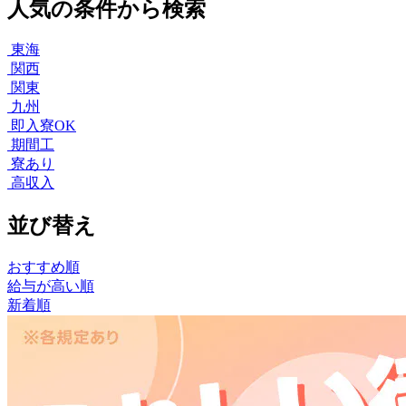
人気の条件から検索
東海
関西
関東
九州
即入寮OK
期間工
寮あり
高収入
並び替え
おすすめ順
給与が高い順
新着順