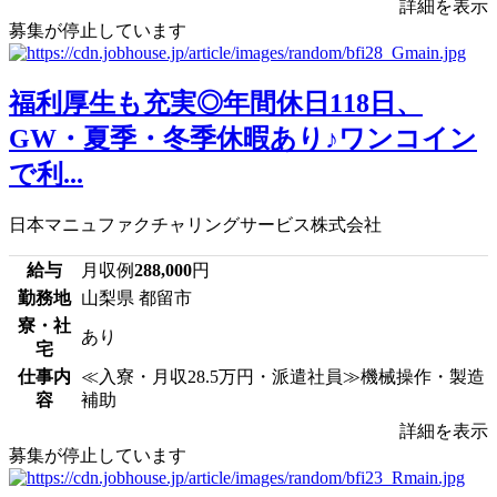
詳細を表示
募集が停止しています
福利厚生も充実◎年間休日118日、
GW・夏季・冬季休暇あり♪ワンコイン
で利...
日本マニュファクチャリングサービス株式会社
給与
月収例
288,000
円
勤務地
山梨県 都留市
寮・社
あり
宅
仕事内
≪入寮・月収28.5万円・派遣社員≫機械操作・製造
容
補助
詳細を表示
募集が停止しています