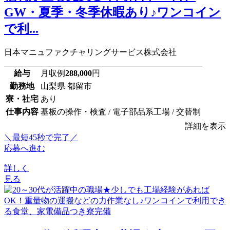
GW・夏季・冬季休暇あり♪ワンコイン
で利...
日本マニュファクチャリングサービス株式会社
給与
月収例
288,000
円
勤務地
山梨県 都留市
寮・社宅
あり
仕事内容
基板の操作・検査 / 電子部品系工場 / 交替制
詳細を表示
＼最短45秒で完了／
応募へ進む
詳しく
見る