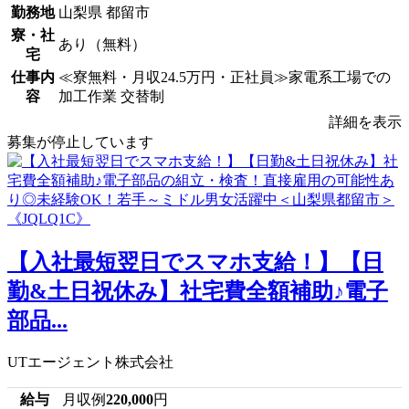
勤務地
山梨県 都留市
寮・社
あり（無料）
宅
仕事内
≪寮無料・月収24.5万円・正社員≫家電系工場での
容
加工作業 交替制
詳細を表示
募集が停止しています
【入社最短翌日でスマホ支給！】【日
勤&土日祝休み】社宅費全額補助♪電子
部品...
UTエージェント株式会社
給与
月収例
220,000
円