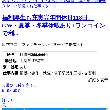
福利厚生も充実◎年間休日118日、
GW・夏季・冬季休暇あり♪ワンコイン
で利...
日本マニュファクチャリングサービス株式会社
給与
月収例
288,000
円
勤務地
山梨県 都留市
寮・社宅
あり
仕事内容
基板の操作・検査 / 電子部品系工場 / 交替制
詳細を表示
＼最短45秒で完了／
応募へ進む
詳しく
見る