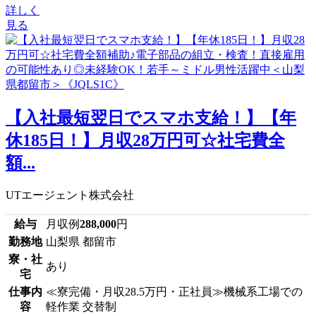
詳しく
見る
【入社最短翌日でスマホ支給！】【年
休185日！】月収28万円可☆社宅費全
額...
UTエージェント株式会社
給与
月収例
288,000
円
勤務地
山梨県 都留市
寮・社
あり
宅
仕事内
≪寮完備・月収28.5万円・正社員≫機械系工場での
容
軽作業 交替制