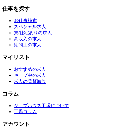
仕事を探す
お仕事検索
スペシャル求人
寮/社宅ありの求人
高収入の求人
期間工の求人
マイリスト
おすすめの求人
キープ中の求人
求人の閲覧履歴
コラム
ジョブハウス工場について
工場コラム
アカウント