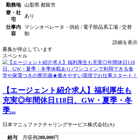
勤務地
山梨県 都留市
寮・社
あり
宅
仕事内
マシンオペレータ・供給 / 電子部品系工場 / 交替
容
制
詳細を表示
募集が停止しています
スペシャル
【エージェント紹介求人】福利厚生も
充実◎年間休日118日、GW・夏季・冬
季...
日本マニュファクチャリングサービス株式会社(A)
給与
月収例
288,000
円