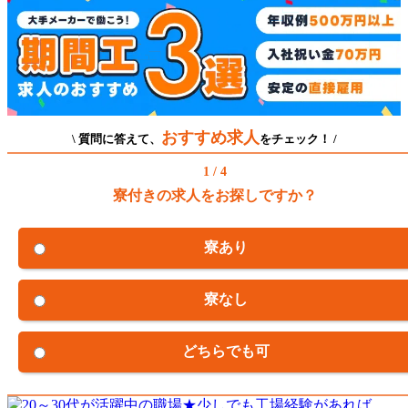
おすすめ求人
\ 質問に答えて、
をチェック！ /
1 / 4
寮付きの求人をお探しですか？
寮あり
寮なし
どちらでも可