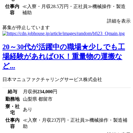
仕事内
≪入寮・月収28.5万円・正社員≫機械操作・製造
容
補助
詳細を表示
募集が停止しています
20～30代が活躍中の職場★少しでも工
場経験があればOK！重量物の運搬な
ど...
日本マニュファクチャリングサービス株式会社
給与
月収例
234,000
円
勤務地
山梨県 都留市
寮・社
あり
宅
仕事内
≪入寮・月収23万円・正社員≫機械操作・製造補
容
助