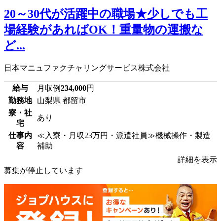
20～30代が活躍中の職場★少しでも工
場経験があればOK！重量物の運搬な
ど...
日本マニュファクチャリングサービス株式会社
給与
月収例
234,000
円
勤務地
山梨県 都留市
寮・社
あり
宅
仕事内
≪入寮・月収23万円・派遣社員≫機械操作・製造
容
補助
詳細を表示
募集が停止しています