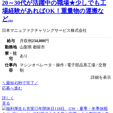
20～30代が活躍中の職場★少しでも工
場経験があればOK！重量物の運搬な
ど...
日本マニュファクチャリングサービス株式会社
給与
月収例
234,000
円
勤務地
山梨県 都留市
寮・社
あり
宅
仕事内
マシンオペレータ・操作 / 電子部品系工場 / 交替
容
制
詳細を表示
＼最短45秒で完了／
応募へ進む
詳しく
見る