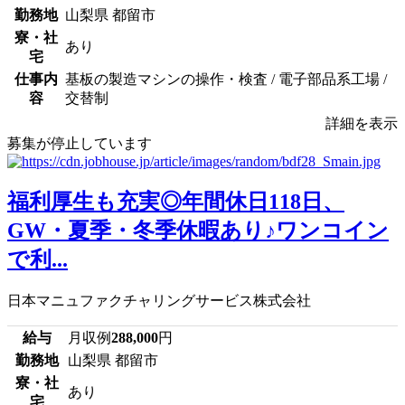
勤務地
山梨県 都留市
寮・社
あり
宅
仕事内
基板の製造マシンの操作・検査 / 電子部品系工場 /
容
交替制
詳細を表示
募集が停止しています
福利厚生も充実◎年間休日118日、
GW・夏季・冬季休暇あり♪ワンコイン
で利...
日本マニュファクチャリングサービス株式会社
給与
月収例
288,000
円
勤務地
山梨県 都留市
寮・社
あり
宅