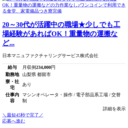
20～30代が活躍中の職場★少しでも工
場経験があればOK！重量物の運搬な
ど...
日本マニュファクチャリングサービス株式会社
給与
月収例
234,000
円
勤務地
山梨県 都留市
寮・社
あり
宅
仕事内
マシンオペレータ・操作 / 電子部品系工場 / 交替
容
制
詳細を表示
＼最短45秒で完了／
応募へ進む