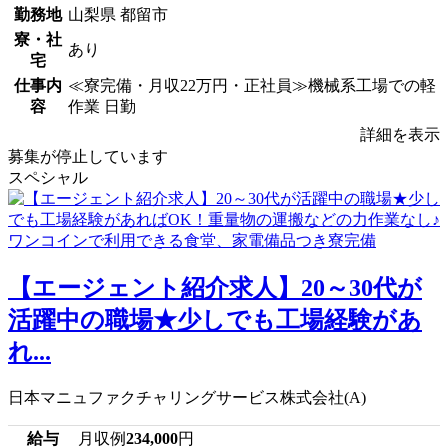
勤務地
山梨県 都留市
寮・社
あり
宅
仕事内
≪寮完備・月収22万円・正社員≫機械系工場での軽
容
作業 日勤
詳細を表示
募集が停止しています
スペシャル
【エージェント紹介求人】20～30代が
活躍中の職場★少しでも工場経験があ
れ...
日本マニュファクチャリングサービス株式会社(A)
給与
月収例
234,000
円