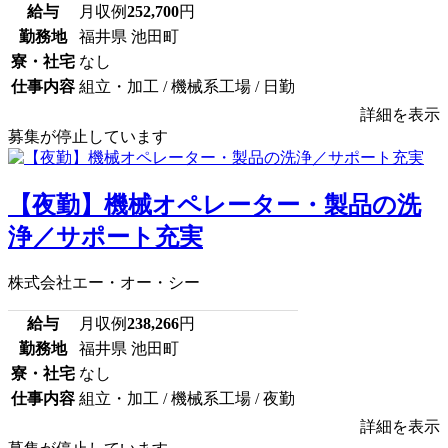
給与
月収例
252,700
円
勤務地
福井県 池田町
寮・社宅
なし
仕事内容
組立・加工 / 機械系工場 / 日勤
詳細を表示
募集が停止しています
【夜勤】機械オペレーター・製品の洗
浄／サポート充実
株式会社エー・オー・シー
給与
月収例
238,266
円
勤務地
福井県 池田町
寮・社宅
なし
仕事内容
組立・加工 / 機械系工場 / 夜勤
詳細を表示