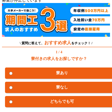
募集が停止しています
おすすめ求人
\ 質問に答えて、
をチェック！ /
1 / 4
寮付きの求人をお探しですか？
寮あり
寮なし
どちらでも可