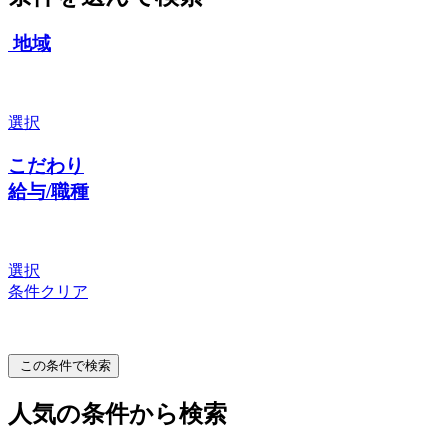
地域
選択
こだわり
給与/職種
選択
条件クリア
この条件で検索
人気の条件から検索