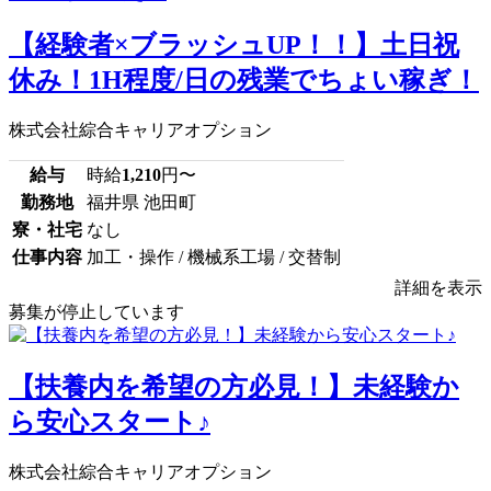
【経験者×ブラッシュUP！！】土日祝
休み！1H程度/日の残業でちょい稼ぎ！
株式会社綜合キャリアオプション
給与
時給
1,210
円〜
勤務地
福井県 池田町
寮・社宅
なし
仕事内容
加工・操作 / 機械系工場 / 交替制
詳細を表示
募集が停止しています
【扶養内を希望の方必見！】未経験か
ら安心スタート♪
株式会社綜合キャリアオプション