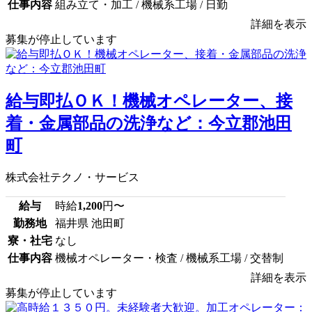
仕事内容
組み立て・加工 / 機械系工場 / 日勤
詳細を表示
募集が停止しています
給与即払ＯＫ！機械オペレーター、接
着・金属部品の洗浄など：今立郡池田
町
株式会社テクノ・サービス
給与
時給
1,200
円〜
勤務地
福井県 池田町
寮・社宅
なし
仕事内容
機械オペレーター・検査 / 機械系工場 / 交替制
詳細を表示
募集が停止しています