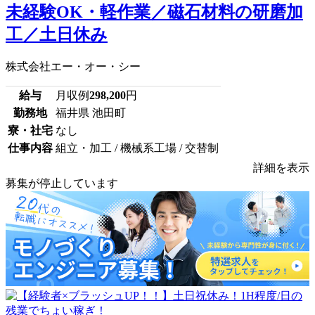
未経験OK・軽作業／磁石材料の研磨加
工／土日休み
株式会社エー・オー・シー
給与
月収例
298,200
円
勤務地
福井県 池田町
寮・社宅
なし
仕事内容
組立・加工 / 機械系工場 / 交替制
詳細を表示
募集が停止しています