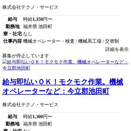
株式会社テクノ・サービス
給与
時給
1,350
円〜
勤務地
福井県 池田町
寮・社宅
なし
仕事内容
機械オペレーター・検査 / 機械系工場 / 交替制
詳細を表示
募集が停止しています
給与即払いＯＫ！モクモク作業。機械
オペレーターなど：今立郡池田町
株式会社テクノ・サービス
給与
時給
1,300
円〜
勤務地
福井県 池田町