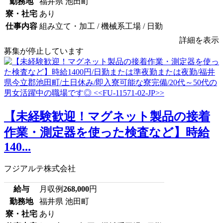
勤務地
福井県 池田町
寮・社宅
あり
仕事内容
組み立て・加工 / 機械系工場 / 日勤
詳細を表示
募集が停止しています
【未経験歓迎！マグネット製品の接着
作業・測定器を使った検査など】時給
140...
フジアルテ株式会社
給与
月収例
268,000
円
勤務地
福井県 池田町
寮・社宅
あり