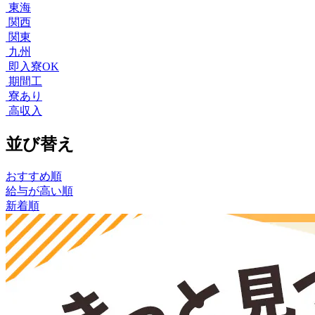
東海
関西
関東
九州
即入寮OK
期間工
寮あり
高収入
並び替え
おすすめ順
給与が高い順
新着順