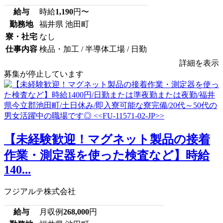
給与
時給
1,190
円〜
勤務地
福井県 池田町
寮・社宅
なし
仕事内容
検品・加工 / 半導体工場 / 日勤
詳細を表示
募集が停止しています
【未経験歓迎！マグネット製品の接着
作業・測定器を使った検査など】時給
140...
フジアルテ株式会社
給与
月収例
268,000
円