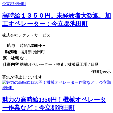
高時給１３５０円。未経験者大歓迎。加
工オペレーター：今立郡池田町
株式会社テクノ・サービス
給与
時給
1,350
円〜
勤務地
福井県 池田町
寮・社宅
なし
仕事内容
機械オペレーター・検査 / 機械系工場 / 日勤
詳細を表示
募集が停止しています
魅力の高時給1350円！機械オペレータ
ー作業など：今立郡池田町