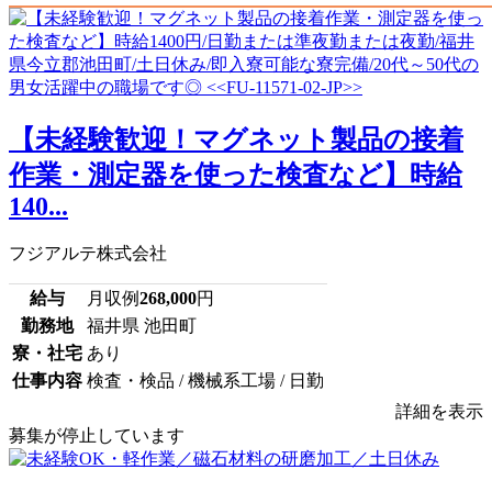
【未経験歓迎！マグネット製品の接着
作業・測定器を使った検査など】時給
140...
フジアルテ株式会社
給与
月収例
268,000
円
勤務地
福井県 池田町
寮・社宅
あり
仕事内容
検査・検品 / 機械系工場 / 日勤
詳細を表示
募集が停止しています