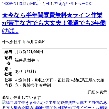
★今なら半年間寮費無料★ライン作業
が苦手な方でも大丈夫！派遣でも3年働
けば...
株式会社平山 福井営業所
給与
月収例
271,000
円
勤務
福井県 坂井市
地
寮・
あり（無料）
社宅
仕事
≪寮無料・月収27万円・正社員≫製紙系工場での組
内容
立・機械操作 交替制
詳細を表示
募集が停止しています