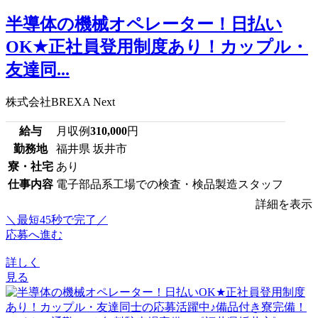
半導体の機械オペレーター！日払い
OK★正社員登用制度あり！カップル・
友達同...
株式会社BREXA Next
給与
月収例
310,000
円
勤務地
福井県 坂井市
寮・社宅
あり
仕事内容
電子部品系工場での検査・検品製造スタッフ
詳細を表示
＼最短45秒で完了／
応募へ進む
詳しく
見る