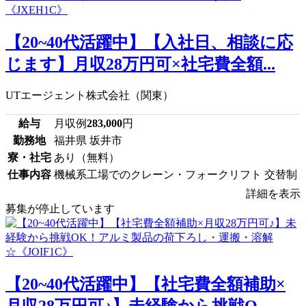
【20~40代活躍中】【入社日、相談に応
じます】月収28万円可×社宅費全額...
UTエージェント株式会社（関東）
給与
月収例
283,000
円
勤務地
福井県 坂井市
寮・社宅
あり（無料）
仕事内容
機械系工場でのクレーン・フォークリフト 交替制
詳細を表示
募集が停止しています
【20~40代活躍中】【社宅費全額補助×
月収28万円可♪】未経験から挑戦O...