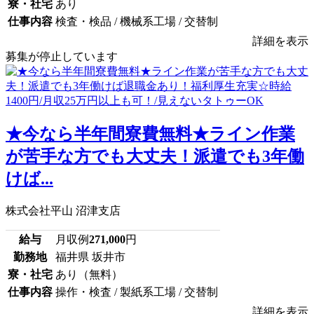
寮・社宅
あり
仕事内容
検査・検品 / 機械系工場 / 交替制
詳細を表示
募集が停止しています
★今なら半年間寮費無料★ライン作業
が苦手な方でも大丈夫！派遣でも3年働
けば...
株式会社平山 沼津支店
給与
月収例
271,000
円
勤務地
福井県 坂井市
寮・社宅
あり（無料）
仕事内容
操作・検査 / 製紙系工場 / 交替制
詳細を表示