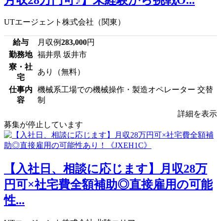
UTエージェント株式会社（関東）
給与
月収例
283,000
円
勤務地
福井県 坂井市
寮・社
あり（無料）
宅
仕事内
機械系工場での機械操作・製造オペレーター 交替
容
制
詳細を表示
募集が停止しています
【入社日、相談に応じます】月収28万
円可×社宅費全額補助◎直接雇用の可能
性...