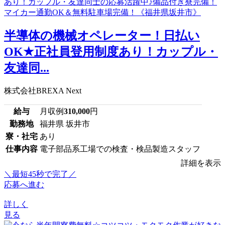
半導体の機械オペレーター！日払い
OK★正社員登用制度あり！カップル・
友達同...
株式会社BREXA Next
給与
月収例
310,000
円
勤務地
福井県 坂井市
寮・社宅
あり
仕事内容
電子部品系工場での検査・検品製造スタッフ
詳細を表示
＼最短45秒で完了／
応募へ進む
詳しく
見る