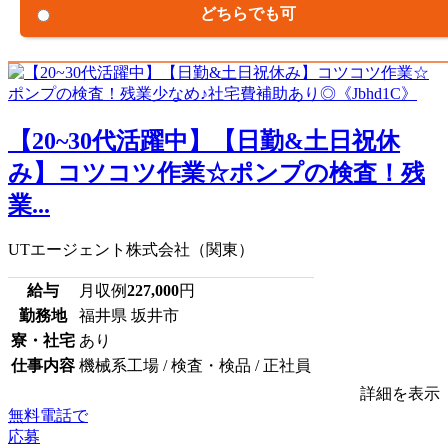
どちらでも可
【20~30代活躍中】【日勤&土日祝休
み】コツコツ作業☆ポンプの検査！残
業...
UTエージェント株式会社（関東）
給与
月収例
227,000
円
勤務地
福井県 坂井市
寮・社宅
あり
仕事内容
機械系工場 / 検査・検品 / 正社員
詳細を表示
無料電話で
応募