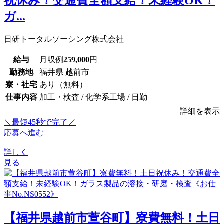
祝休み！交通費全額支給！未経験OK！
ガ...
日研トータルソーシング株式会社
給与
月収例
259,000
円
勤務地
福井県 越前市
寮・社宅
あり（無料）
仕事内容
加工・検査 / 化学系工場 / 日勤
詳細を表示
＼最短45秒で完了／
応募へ進む
詳しく
見る
【福井県越前市萱谷町】寮費無料！土日