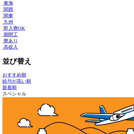
東海
関西
関東
九州
即入寮OK
期間工
寮あり
高収入
並び替え
おすすめ順
給与が高い順
新着順
スペシャル