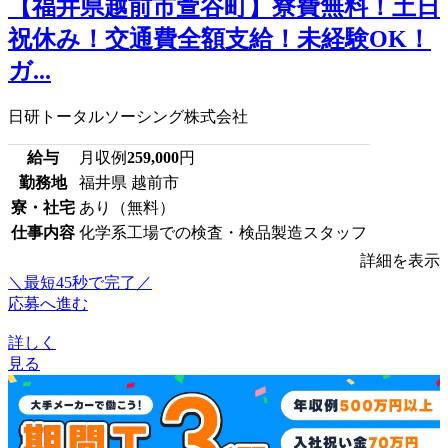
【福井県越前市萱谷町】寮費無料！土日
祝休み！交通費全額支給！未経験OK！
ガ...
日研トータルソーシング株式会社
給与
月収例
259,000
円
勤務地
福井県 越前市
寮・社宅
あり（無料）
仕事内容
化学系工場での検査・検品製造スタッフ
詳細を表示
＼最短45秒で完了／
応募へ進む
詳しく
見る