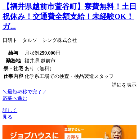
【福井県越前市萱谷町】寮費無料！土日
祝休み！交通費全額支給！未経験OK！
ガ...
日研トータルソーシング株式会社
給与
月収例
259,000
円
勤務地
福井県 越前市
寮・社宅
あり（無料）
仕事内容
化学系工場での検査・検品製造スタッフ
詳細を表示
＼最短45秒で完了／
応募へ進む
詳しく
見る