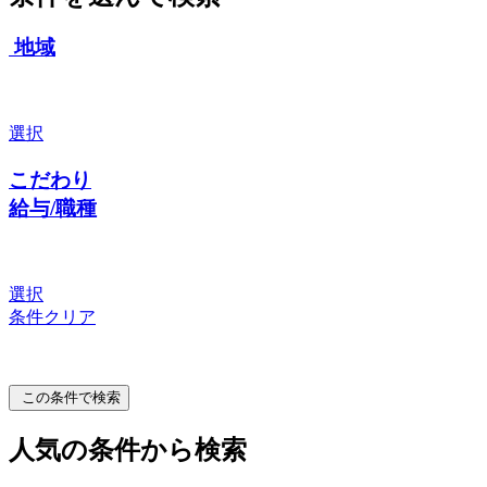
地域
選択
こだわり
給与/職種
選択
条件クリア
この条件で検索
人気の条件から検索