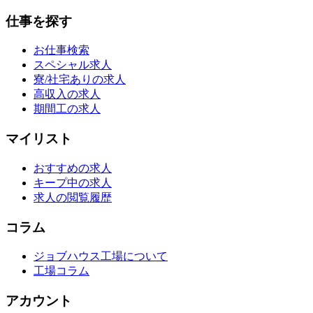
仕事を探す
お仕事検索
スペシャル求人
寮/社宅ありの求人
高収入の求人
期間工の求人
マイリスト
おすすめの求人
キープ中の求人
求人の閲覧履歴
コラム
ジョブハウス工場について
工場コラム
アカウント