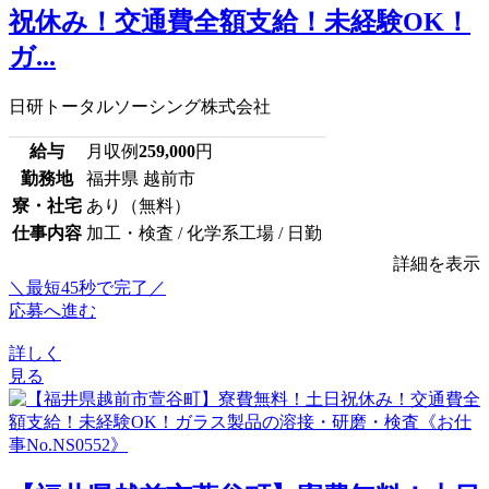
祝休み！交通費全額支給！未経験OK！
ガ...
日研トータルソーシング株式会社
給与
月収例
259,000
円
勤務地
福井県 越前市
寮・社宅
あり（無料）
仕事内容
加工・検査 / 化学系工場 / 日勤
詳細を表示
＼最短45秒で完了／
応募へ進む
詳しく
見る