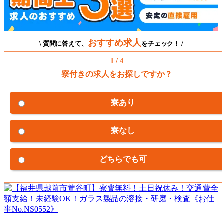
おすすめ求人
\ 質問に答えて、
をチェック！ /
1 / 4
寮付きの求人をお探しですか？
寮あり
寮なし
どちらでも可