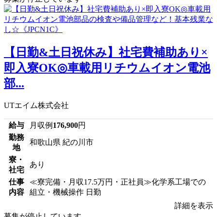
【日勤&土日祝休み】社宅費補助あり×
即入寮OK◎車載用リチウムイオン電池
部...
UTエイム株式会社
給与
月収例
176,900
円
勤務
和歌山県 紀の川市
地
寮・
あり
社宅
仕事
≪寮完備・月収17.5万円・正社員≫化学系工場での
内容
組立・機械操作 日勤
詳細を表示
募集が停止しています