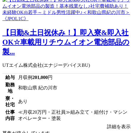
【日勤&土日祝休み！】即入寮&即入社
OK☆車載用リチウムイオン電池部品の
製...
UTエイム株式会社(エナジーデバイスBU)
給与
月収例
201,000
円
勤務
和歌山県 紀の川市
地
寮・
あり
社宅
仕事
≪月収20万円・正社員≫組み立て・組付け・マシン
内容
オペレーター・塗装
詳細を表示