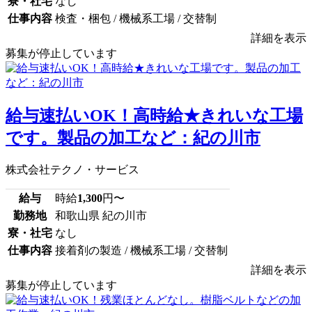
寮・社宅
なし
仕事内容
検査・梱包 / 機械系工場 / 交替制
詳細を表示
募集が停止しています
給与速払いOK！高時給★きれいな工場
です。製品の加工など：紀の川市
株式会社テクノ・サービス
給与
時給
1,300
円〜
勤務地
和歌山県 紀の川市
寮・社宅
なし
仕事内容
接着剤の製造 / 機械系工場 / 交替制
詳細を表示
募集が停止しています