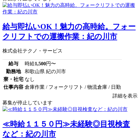
給与即払いOK！魅力の高時給。フォー
クリフトでの運搬作業：紀の川市
株式会社テクノ・サービス
給与
時給
1,500
円〜
勤務地
和歌山県 紀の川市
寮・社宅
なし
仕事内容
倉庫作業 / フォークリフト / 物流倉庫 / 日勤
詳細を表示
募集が停止しています
≪時給１１５０円≫未経験◎目視検査
など：紀の川市