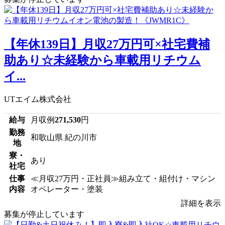
【年休139日】月収27万円可×社宅費補
助あり☆未経験から車載用リチウム
イ...
UTエイム株式会社
給与
月収例
271,530
円
勤務
和歌山県 紀の川市
地
寮・
あり
社宅
仕事
≪月収27万円・正社員≫組み立て・組付け・マシン
内容
オペレーター・塗装
詳細を表示
募集が停止しています