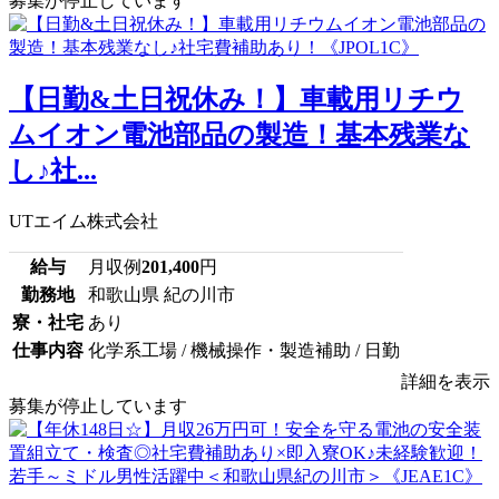
募集が停止しています
【日勤&土日祝休み！】車載用リチウ
ムイオン電池部品の製造！基本残業な
し♪社...
UTエイム株式会社
給与
月収例
201,400
円
勤務地
和歌山県 紀の川市
寮・社宅
あり
仕事内容
化学系工場 / 機械操作・製造補助 / 日勤
詳細を表示
募集が停止しています