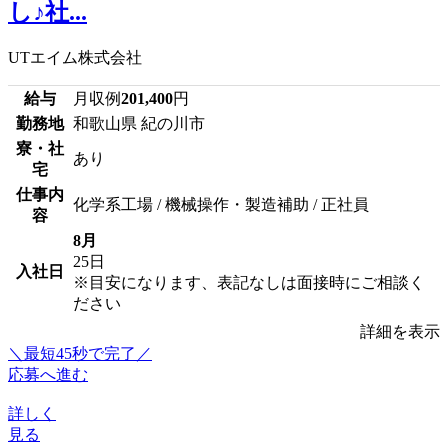
し♪社...
UTエイム株式会社
給与
月収例
201,400
円
勤務地
和歌山県 紀の川市
寮・社
あり
宅
仕事内
化学系工場 / 機械操作・製造補助 / 正社員
容
8月
25日
入社日
※目安になります、表記なしは面接時にご相談く
ださい
詳細を表示
＼最短45秒で完了／
応募へ進む
詳しく
見る