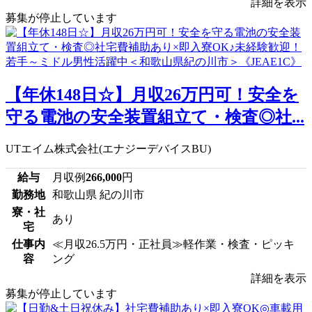
詳細を表示
募集が停止しています
【年休148日☆】月収26万円可！安全を
守る電池の安全装置組立て・検査◎社...
UTエイム株式会社(エナジーデバイスBU)
給与
月収例
266,000
円
勤務地
和歌山県 紀の川市
寮・社
あり
宅
仕事内
≪月収26.5万円・正社員≫軽作業・検査・ピッキ
容
ング
詳細を表示
募集が停止しています