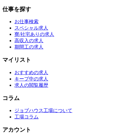
仕事を探す
お仕事検索
スペシャル求人
寮/社宅ありの求人
高収入の求人
期間工の求人
マイリスト
おすすめの求人
キープ中の求人
求人の閲覧履歴
コラム
ジョブハウス工場について
工場コラム
アカウント