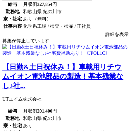
給与
月収例
327,854
円
勤務地
和歌山県 紀の川市
寮・社宅
あり（無料）
仕事内容
化学系工場 / 検査・検品 / 正社員
詳細を表示
募集が停止しています
【日勤&土日祝休み！】車載用リチウ
ムイオン電池部品の製造！基本残業な
し♪社...
UTエイム株式会社
給与
月収例
201,400
円
勤務地
和歌山県 紀の川市
寮・社宅
あり