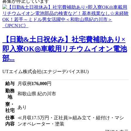
募集が停止しています
【日勤&土日祝休み】社宅費補助あり×
即入寮OK◎車載用リチウムイオン電池
部...
UTエイム株式会社(エナジーデバイスBU)
給与
月収例
176,000
円
勤務
和歌山県 紀の川市
地
寮・
あり
社宅
仕事
≪月収17.5万円・正社員≫組み立て・組付け・マシ
内容
ンオペレーター・塗装