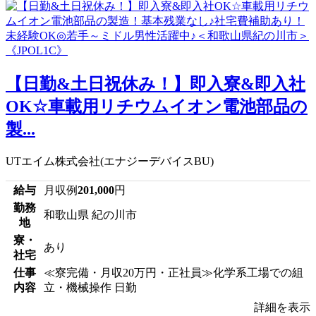
【日勤&土日祝休み！】即入寮&即入社
OK☆車載用リチウムイオン電池部品の
製...
UTエイム株式会社(エナジーデバイスBU)
給与
月収例
201,000
円
勤務
和歌山県 紀の川市
地
寮・
あり
社宅
仕事
≪寮完備・月収20万円・正社員≫化学系工場での組
内容
立・機械操作 日勤
詳細を表示