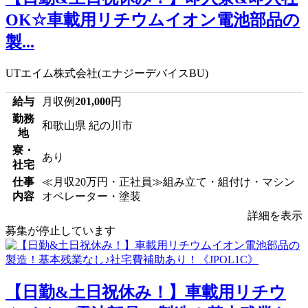
OK☆車載用リチウムイオン電池部品の
製...
UTエイム株式会社(エナジーデバイスBU)
給与
月収例
201,000
円
勤務
和歌山県 紀の川市
地
寮・
あり
社宅
仕事
≪月収20万円・正社員≫組み立て・組付け・マシン
内容
オペレーター・塗装
詳細を表示
募集が停止しています
【日勤&土日祝休み！】車載用リチウ