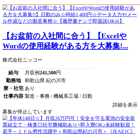
【お盆前の入社間に合う】【Excelや
Wordの使用経験がある方を大募集!...
株式会社ニッコー
給与
月収例
241,500
円
勤務地
和歌山県 紀の川市
寮・社宅
あり
仕事内容
製造・事務 / 機械系工場 / 日勤
詳細を表示
募集が停止しています