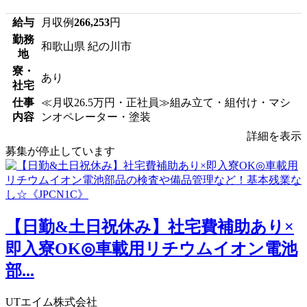
給与
月収例
266,253
円
勤務
和歌山県 紀の川市
地
寮・
あり
社宅
仕事
≪月収26.5万円・正社員≫組み立て・組付け・マシ
内容
ンオペレーター・塗装
詳細を表示
募集が停止しています
【日勤&土日祝休み】社宅費補助あり×
即入寮OK◎車載用リチウムイオン電池
部...
UTエイム株式会社