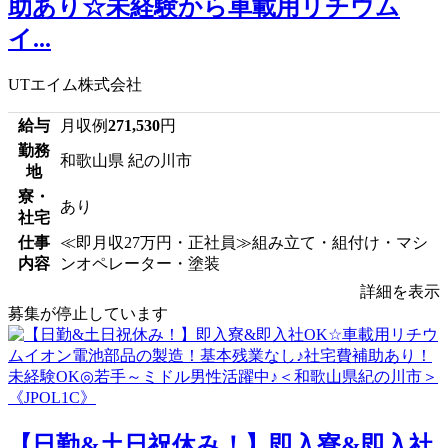
助あり☆未経験から車載用リチウム
イ...
UTエイム株式会社
給与
月収例
271,530
円
勤務
和歌山県 紀の川市
地
寮・
あり
社宅
仕事
≪即月収27万円・正社員≫組み立て・組付け・マシ
内容
ンオペレーター・塗装
詳細を表示
募集が停止しています
【日勤&土日祝休み！】即入寮&即入社