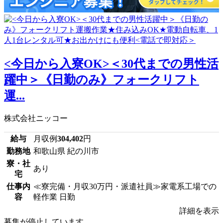
<今日から入寮OK>＜30代までの男性活
躍中＞《日勤のみ》フォークリフト
運...
株式会社ニッコー
給与
月収例
304,402
円
勤務地
和歌山県 紀の川市
寮・社
あり
宅
仕事内
≪寮完備・月収30万円・派遣社員≫家電系工場での
容
軽作業 日勤
詳細を表示
募集が停止しています