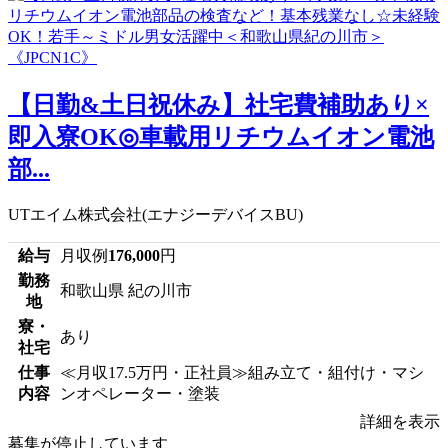
【日勤&土日祝休み】社宅費補助あり×
即入寮OK◎車載用リチウムイオン電池
部...
UTエイム株式会社(エナジーデバイスBU)
給与
月収例
176,000
円
勤務
和歌山県 紀の川市
地
寮・
あり
社宅
仕事
≪月収17.5万円・正社員≫組み立て・組付け・マシ
内容
ンオペレーター・塗装
詳細を表示
募集が停止しています