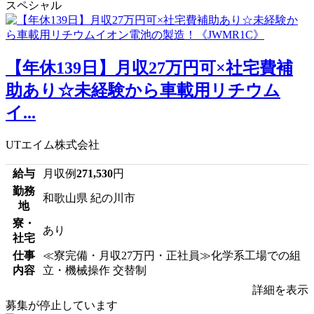
スペシャル
【年休139日】月収27万円可×社宅費補
助あり☆未経験から車載用リチウム
イ...
UTエイム株式会社
給与
月収例
271,530
円
勤務
和歌山県 紀の川市
地
寮・
あり
社宅
仕事
≪寮完備・月収27万円・正社員≫化学系工場での組
内容
立・機械操作 交替制
詳細を表示
募集が停止しています