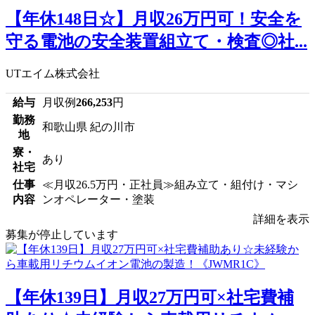
【年休148日☆】月収26万円可！安全を
守る電池の安全装置組立て・検査◎社...
UTエイム株式会社
給与
月収例
266,253
円
勤務
和歌山県 紀の川市
地
寮・
あり
社宅
仕事
≪月収26.5万円・正社員≫組み立て・組付け・マシ
内容
ンオペレーター・塗装
詳細を表示
募集が停止しています
【年休139日】月収27万円可×社宅費補