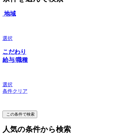
地域
選択
こだわり
給与/職種
選択
条件クリア
この条件で検索
人気の条件から検索