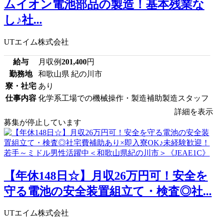
ムイオン電池部品の製造！基本残業な
し♪社...
UTエイム株式会社
給与
月収例
201,400
円
勤務地
和歌山県 紀の川市
寮・社宅
あり
仕事内容
化学系工場での機械操作・製造補助製造スタッフ
詳細を表示
募集が停止しています
【年休148日☆】月収26万円可！安全を
守る電池の安全装置組立て・検査◎社...
UTエイム株式会社