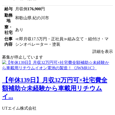
給与
月収例
176,900
円
勤務
和歌山県 紀の川市
地
寮・
あり
社宅
仕事
≪即月収17.5万円・正社員≫組み立て・組付け・マ
内容
シンオペレーター・塗装
詳細を表示
募集が停止しています
【年休139日】月収32万円可×社宅費全
額補助☆未経験から車載用リチウム
イ...
UTエイム株式会社