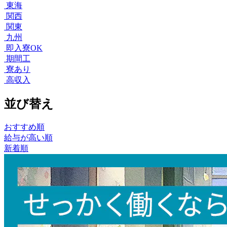
東海
関西
関東
九州
即入寮OK
期間工
寮あり
高収入
並び替え
おすすめ順
給与が高い順
新着順