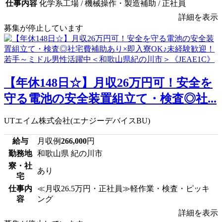
仕事内容
化学系工場 / 機械操作・製造補助 / 正社員
詳細を表示
募集が停止しています
【年休148日☆】月収26万円可！安全を
守る電池の安全装置組立て・検査◎社...
UTエイム株式会社(エナジーデバイスBU)
給与
月収例
266,000
円
勤務地
和歌山県 紀の川市
寮・社
あり
宅
仕事内
≪月収26.5万円・正社員≫軽作業・検査・ピッキ
容
ング
詳細を表示