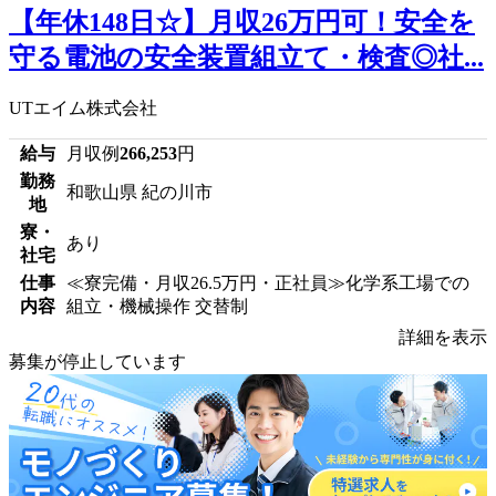
【年休148日☆】月収26万円可！安全を
守る電池の安全装置組立て・検査◎社...
UTエイム株式会社
給与
月収例
266,253
円
勤務
和歌山県 紀の川市
地
寮・
あり
社宅
仕事
≪寮完備・月収26.5万円・正社員≫化学系工場での
内容
組立・機械操作 交替制
詳細を表示
募集が停止しています