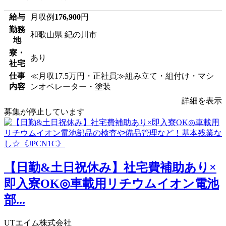
給与
月収例
176,900
円
勤務
和歌山県 紀の川市
地
寮・
あり
社宅
仕事
≪月収17.5万円・正社員≫組み立て・組付け・マシ
内容
ンオペレーター・塗装
詳細を表示
募集が停止しています
【日勤&土日祝休み】社宅費補助あり×
即入寮OK◎車載用リチウムイオン電池
部...
UTエイム株式会社