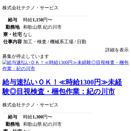
株式会社テクノ・サービス
給与
時給
1,150
円〜
勤務地
和歌山県 紀の川市
寮・社宅
なし
仕事内容
加工・検査 / 機械系工場 / 日勤
詳細を表示
募集が停止しています
給与速払いＯＫ！≪時給1300円≫未経
験◎目視検査・梱包作業：紀の川市
株式会社テクノ・サービス
給与
時給
1,300
円〜
勤務地
和歌山県 紀の川市