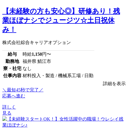
【未経験の方も安心◎】研修あり！残
業ほぼナシでジュージツ☆土日祝休
み！
株式会社綜合キャリアオプション
給与
時給
1,150
円〜
勤務地
福井県 鯖江市
寮・社宅
なし
仕事内容
材料投入・製造 / 機械系工場 / 日勤
詳細を表示
＼最短45秒で完了／
応募へ進む
詳しく
見る