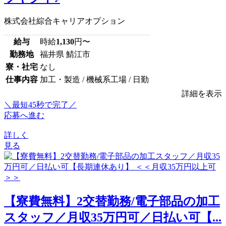
株式会社綜合キャリアオプション
給与
時給
1,130
円〜
勤務地
福井県 鯖江市
寮・社宅
なし
仕事内容
加工・製造 / 機械系工場 / 日勤
詳細を表示
＼最短45秒で完了／
応募へ進む
詳しく
見る
【寮費無料】2交替勤務/電子部品の加工
スタッフ／月収35万円可／日払い可【...