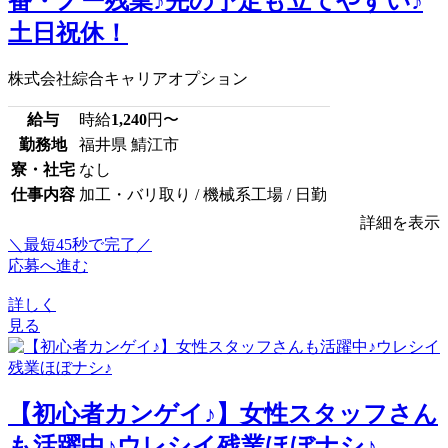
番・ノー残業♪先の予定も立てやすい♪
土日祝休！
株式会社綜合キャリアオプション
給与
時給
1,240
円〜
勤務地
福井県 鯖江市
寮・社宅
なし
仕事内容
加工・バリ取り / 機械系工場 / 日勤
詳細を表示
＼最短45秒で完了／
応募へ進む
詳しく
見る
【初心者カンゲイ♪】女性スタッフさん
も活躍中♪ウレシイ残業ほぼナシ♪