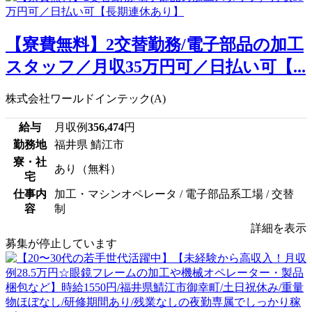
【寮費無料】2交替勤務/電子部品の加工
スタッフ／月収35万円可／日払い可【...
株式会社ワールドインテック(A)
給与
月収例
356,474
円
勤務地
福井県 鯖江市
寮・社
あり（無料）
宅
仕事内
加工・マシンオペレータ / 電子部品系工場 / 交替
容
制
詳細を表示
募集が停止しています