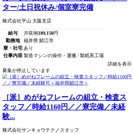
ター/土日祝休み/個室寮完備
株式会社平山 大阪支店
給与
月収例
189,150
円
勤務地
福井県 鯖江市
寮・社宅
あり
仕事内容
製造マシンの操作・運搬 / 製紙系工場
詳細を表示
募集が停止しています
［派］めがねフレームの組立・検査ス
タッフ／時給1160円／／寮完備／未経
験...
株式会社サンキョウテクノスタッフ