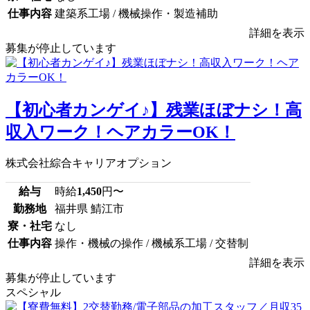
仕事内容
建築系工場 / 機械操作・製造補助
詳細を表示
募集が停止しています
【初心者カンゲイ♪】残業ほぼナシ！高
収入ワーク！ヘアカラーOK！
株式会社綜合キャリアオプション
給与
時給
1,450
円〜
勤務地
福井県 鯖江市
寮・社宅
なし
仕事内容
操作・機械の操作 / 機械系工場 / 交替制
詳細を表示
募集が停止しています
スペシャル