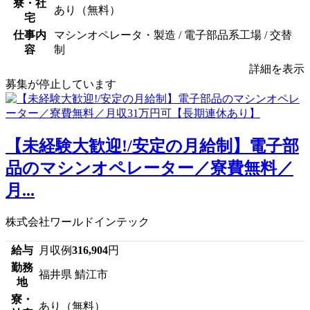
寮・社
あり（無料）
宅
仕事内
マシンオペレータ・製造 / 電子部品系工場 / 交替
容
制
詳細を表示
募集が停止しています
【未経験大歓迎!/安定の月給制】電子部
品のマシンオペレーター／寮費無料／
月...
株式会社ワールドインテック
給与
月収例
316,904
円
勤務
福井県 鯖江市
地
寮・
あり（無料）