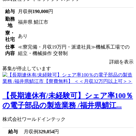
給与
月収例
190,000
円
勤務
福井県 鯖江市
地
寮・
あり
社宅
仕事
≪寮完備・月収19万円・派遣社員≫機械系工場での
内容
組立・機械操作 交替制
詳細を表示
募集が停止しています
【長期連休有/未経験可】シェア率100％
の電子部品の製造業務 /福井県鯖江...
株式会社ワールドインテック
給与
月収例
329,054
円