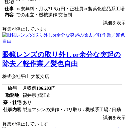
社宅
仕事
≪寮無料・月収31.5万円・正社員≫製薬化粧品系工場
内容
での組立・機械操作 交替制
詳細を表示
募集が停止しています
眼鏡レンズの取り外しor余分な突起の
除去／軽作業／髪色自由
株式会社平山 大阪支店
給与
月収例
186,203
円
勤務地
福井県 鯖江市
寮・社宅
あり
仕事内容
製造マシンの操作・バリ取り / 機械系工場 / 日勤
詳細を表示
募集が停止しています