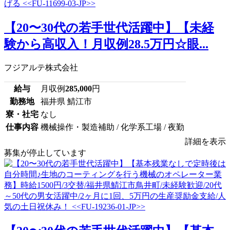
【20〜30代の若手世代活躍中】【未経
験から高収入！月収例28.5万円☆眼...
フジアルテ株式会社
給与
月収例
285,000
円
勤務地
福井県 鯖江市
寮・社宅
なし
仕事内容
機械操作・製造補助 / 化学系工場 / 夜勤
詳細を表示
募集が停止しています