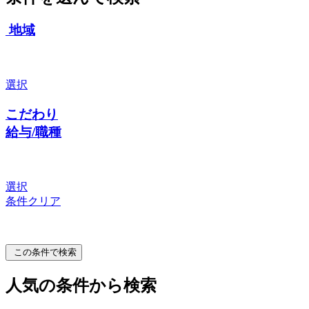
地域
選択
こだわり
給与/職種
選択
条件クリア
この条件で検索
人気の条件から検索