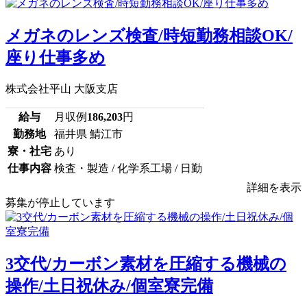
メガネのレンズ検査/時短勤務相談OK/
座り仕事多め
株式会社平山 大阪支店
給与
月収例
186,203
円
勤務地
福井県 鯖江市
寮・社宅
あり
仕事内容
検査・製造 / 化学系工場 / 日勤
詳細を表示
募集が停止しています
3交代/カーボン素材を圧縮する機械の
操作/土日祝休み/個室寮完備