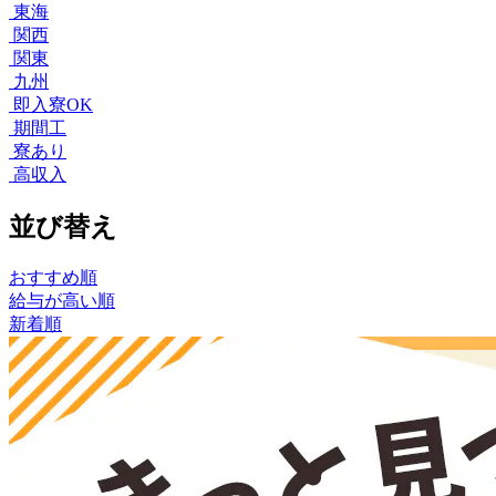
東海
関西
関東
九州
即入寮OK
期間工
寮あり
高収入
並び替え
おすすめ順
給与が高い順
新着順