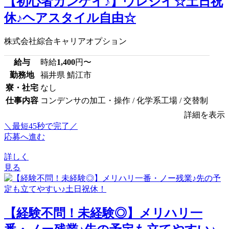
【初心者カンゲイ♪】ウレシイ☆土日祝
休♪ヘアスタイル自由☆
株式会社綜合キャリアオプション
給与
時給
1,400
円〜
勤務地
福井県 鯖江市
寮・社宅
なし
仕事内容
コンデンサの加工・操作 / 化学系工場 / 交替制
詳細を表示
＼最短45秒で完了／
応募へ進む
詳しく
見る
【経験不問！未経験◎】メリハリ一