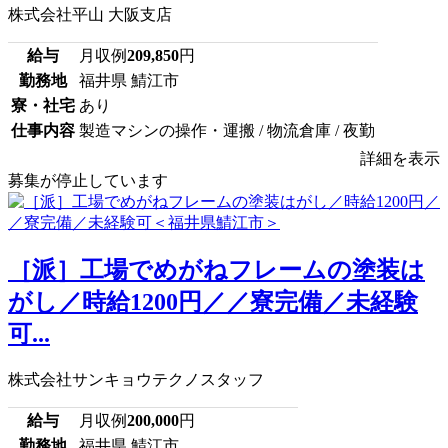
株式会社平山 大阪支店
給与
月収例
209,850
円
勤務地
福井県 鯖江市
寮・社宅
あり
仕事内容
製造マシンの操作・運搬 / 物流倉庫 / 夜勤
詳細を表示
募集が停止しています
［派］工場でめがねフレームの塗装は
がし／時給1200円／／寮完備／未経験
可...
株式会社サンキョウテクノスタッフ
給与
月収例
200,000
円
勤務地
福井県 鯖江市