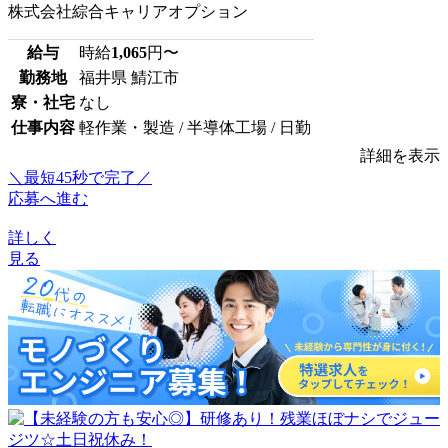
株式会社綜合キャリアオプション
給与
時給
1,065
円〜
勤務地
福井県 鯖江市
寮・社宅
なし
仕事内容
軽作業・製造 / 半導体工場 / 日勤
詳細を表示
＼最短45秒で完了／
応募へ進む
詳しく
見る