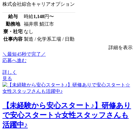
株式会社綜合キャリアオプション
給与
時給
1,148
円〜
勤務地
福井県 鯖江市
寮・社宅
なし
仕事内容
製造 / 化学系工場 / 日勤
詳細を表示
＼最短45秒で完了／
応募へ進む
詳しく
見る
【未経験から安心スタート♪】研修あり
で安心スタート☆女性スタッフさんも
活躍中♪