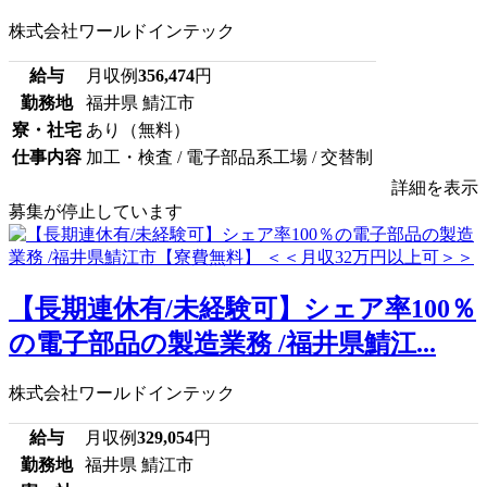
株式会社ワールドインテック
給与
月収例
356,474
円
勤務地
福井県 鯖江市
寮・社宅
あり（無料）
仕事内容
加工・検査 / 電子部品系工場 / 交替制
詳細を表示
募集が停止しています
【長期連休有/未経験可】シェア率100％
の電子部品の製造業務 /福井県鯖江...
株式会社ワールドインテック
給与
月収例
329,054
円
勤務地
福井県 鯖江市