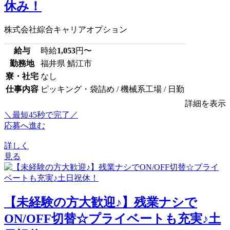
休み！
株式会社綜合キャリアオプション
給与
時給
1,053
円〜
勤務地
福井県 鯖江市
寮・社宅
なし
仕事内容
ピッキング・袋詰め / 機械系工場 / 日勤
詳細を表示
＼最短45秒で完了／
応募へ進む
詳しく
見る
【未経験の方大歓迎♪】残業ナシで
ON/OFF切替☆プライベートも充実♪土