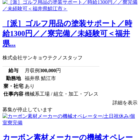
［派］ゴルフ用品の塗装サポート／時
給1300円／／寮完備／未経験可＜福井
県...
株式会社サンキョウテクノスタッフ
給与
月収例
300,000
円
勤務地
福井県 鯖江市
寮・社宅
あり
仕事内容
機械系工場 / 組立・加工・プレス
詳細を表示
募集が停止しています
カーボン素材メーカーの機械オペレー