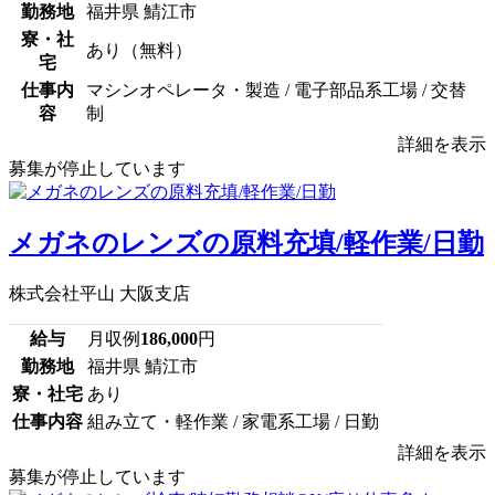
勤務地
福井県 鯖江市
寮・社
あり（無料）
宅
仕事内
マシンオペレータ・製造 / 電子部品系工場 / 交替
容
制
詳細を表示
募集が停止しています
メガネのレンズの原料充填/軽作業/日勤
株式会社平山 大阪支店
給与
月収例
186,000
円
勤務地
福井県 鯖江市
寮・社宅
あり
仕事内容
組み立て・軽作業 / 家電系工場 / 日勤
詳細を表示
募集が停止しています