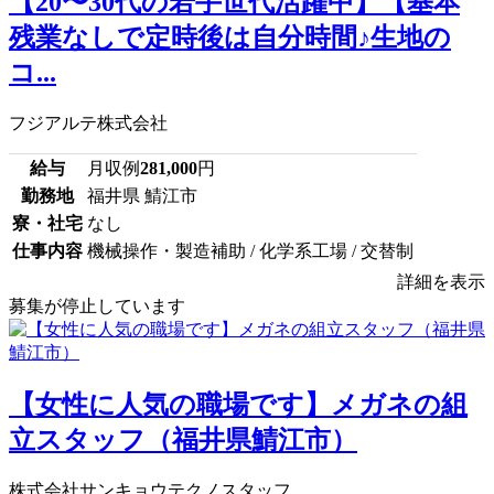
【20〜30代の若手世代活躍中】【基本
残業なしで定時後は自分時間♪生地の
コ...
フジアルテ株式会社
給与
月収例
281,000
円
勤務地
福井県 鯖江市
寮・社宅
なし
仕事内容
機械操作・製造補助 / 化学系工場 / 交替制
詳細を表示
募集が停止しています
【女性に人気の職場です】メガネの組
立スタッフ（福井県鯖江市）
株式会社サンキョウテクノスタッフ