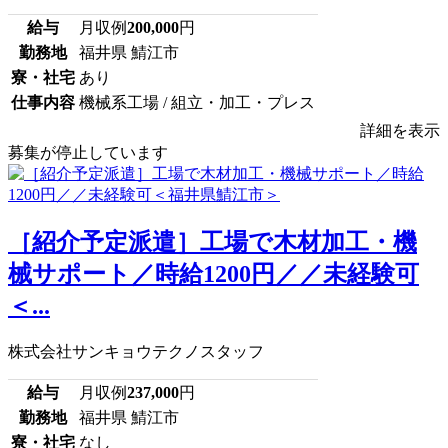
給与
月収例
200,000
円
勤務地
福井県 鯖江市
寮・社宅
あり
仕事内容
機械系工場 / 組立・加工・プレス
詳細を表示
募集が停止しています
［紹介予定派遣］工場で木材加工・機
械サポート／時給1200円／／未経験可
＜...
株式会社サンキョウテクノスタッフ
給与
月収例
237,000
円
勤務地
福井県 鯖江市
寮・社宅
なし