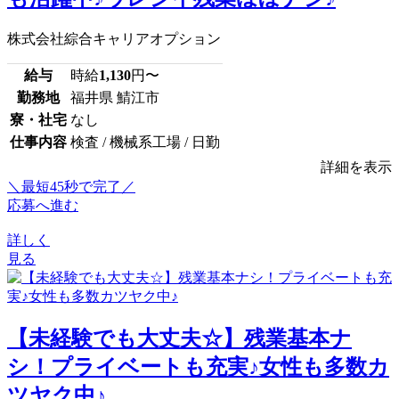
株式会社綜合キャリアオプション
給与
時給
1,130
円〜
勤務地
福井県 鯖江市
寮・社宅
なし
仕事内容
検査 / 機械系工場 / 日勤
詳細を表示
＼最短45秒で完了／
応募へ進む
詳しく
見る
【未経験でも大丈夫☆】残業基本ナ
シ！プライベートも充実♪女性も多数カ
ツヤク中♪