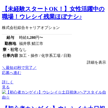
【未経験スタートOK！】女性活躍中の
職場！ウレシイ残業ほぼナシ♪
株式会社綜合キャリアオプション
給与
時給
1,280
円〜
勤務地
福井県 鯖江市
寮・社宅
なし
仕事内容
加工・操作 / 化学系工場 / 日勤
詳細を表示
＼最短45秒で完了／
応募へ進む
詳しく
見る