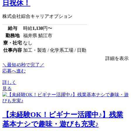
日祝休！
株式会社綜合キャリアオプション
給与
時給
1,130
円〜
勤務地
福井県 鯖江市
寮・社宅
なし
仕事内容
加工・製造 / 化学系工場 / 日勤
詳細を表示
＼最短45秒で完了／
応募へ進む
詳しく
見る
【未経験OK！ビギナー活躍中♪】残業
基本ナシで趣味・遊びも充実♪