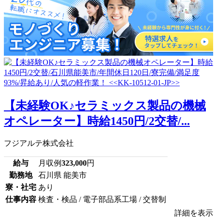
【未経験OK♪セラミックス製品の機械
オペレーター】時給1450円/2交替/...
フジアルテ株式会社
給与
月収例
323,000
円
勤務地
石川県 能美市
寮・社宅
あり
仕事内容
検査・検品 / 電子部品系工場 / 交替制
詳細を表示