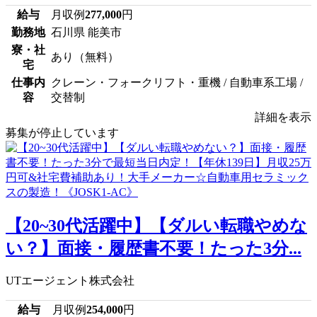
給与
月収例
277,000
円
勤務地
石川県 能美市
寮・社
あり（無料）
宅
仕事内
クレーン・フォークリフト・重機 / 自動車系工場 /
容
交替制
詳細を表示
募集が停止しています
【20~30代活躍中】【ダルい転職やめな
い？】面接・履歴書不要！たった3分...
UTエージェント株式会社
給与
月収例
254,000
円