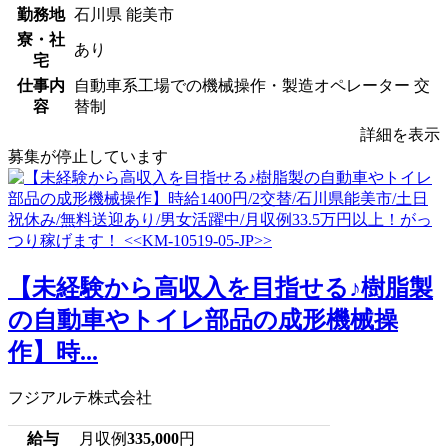
勤務地
石川県 能美市
寮・社
あり
宅
仕事内
自動車系工場での機械操作・製造オペレーター 交
容
替制
詳細を表示
募集が停止しています
【未経験から高収入を目指せる♪樹脂製
の自動車やトイレ部品の成形機械操
作】時...
フジアルテ株式会社
給与
月収例
335,000
円