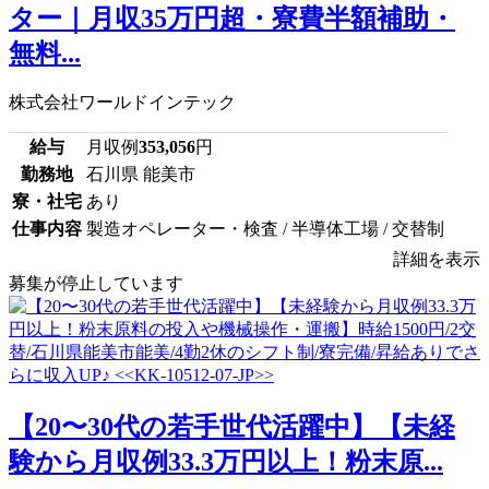
ター｜月収35万円超・寮費半額補助・
無料...
株式会社ワールドインテック
給与
月収例
353,056
円
勤務地
石川県 能美市
寮・社宅
あり
仕事内容
製造オペレーター・検査 / 半導体工場 / 交替制
詳細を表示
募集が停止しています
【20〜30代の若手世代活躍中】【未経
験から月収例33.3万円以上！粉末原...