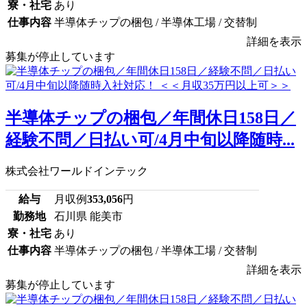
寮・社宅
あり
仕事内容
半導体チップの梱包 / 半導体工場 / 交替制
詳細を表示
募集が停止しています
半導体チップの梱包／年間休日158日／
経験不問／日払い可/4月中旬以降随時...
株式会社ワールドインテック
給与
月収例
353,056
円
勤務地
石川県 能美市
寮・社宅
あり
仕事内容
半導体チップの梱包 / 半導体工場 / 交替制
詳細を表示
募集が停止しています