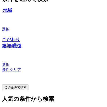
地域
選択
こだわり
給与/職種
選択
条件クリア
この条件で検索
人気の条件から検索