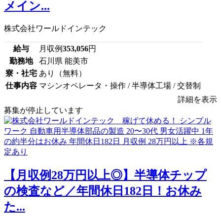
メイン...
株式会社ワールドインテック
給与
月収例
353,056
円
勤務地
石川県 能美市
寮・社宅
あり（無料）
仕事内容
マシンオペレータ・操作 / 半導体工場 / 交替制
詳細を表示
募集が停止しています
【月収例28万円以上◎】半導体チップ
の検査など／年間休日182日！お休み
た...