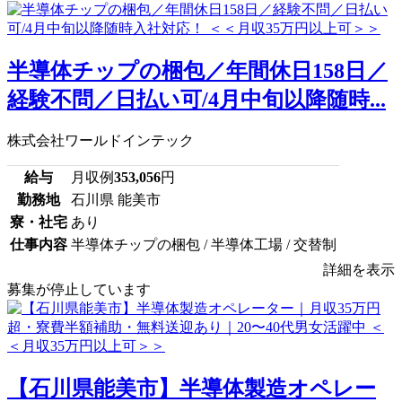
半導体チップの梱包／年間休日158日／
経験不問／日払い可/4月中旬以降随時...
株式会社ワールドインテック
給与
月収例
353,056
円
勤務地
石川県 能美市
寮・社宅
あり
仕事内容
半導体チップの梱包 / 半導体工場 / 交替制
詳細を表示
募集が停止しています
【石川県能美市】半導体製造オペレー