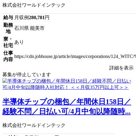
株式会社ワールドインテック
給与
月収例
280,781
円
勤務
石川県 能美市
地
寮・
あり
社宅
仕事
https://cdn.jobhouse.jp/article/images/corpora
内容
詳細を表示
募集が停止しています
半導体チップの梱包／年間休日158日／
経験不問／日払い可/4月中旬以降随時...
株式会社ワールドインテック