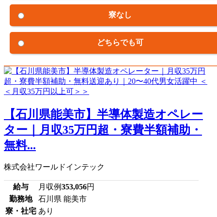
寮なし
どちらでも可
【石川県能美市】半導体製造オペレー
ター｜月収35万円超・寮費半額補助・
無料...
株式会社ワールドインテック
給与
月収例
353,056
円
勤務地
石川県 能美市
寮・社宅
あり