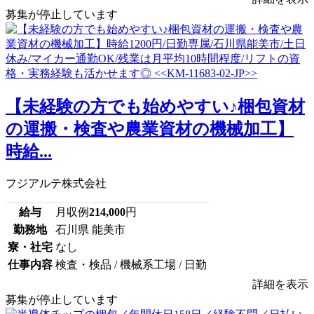
募集が停止しています
【未経験の方でも始めやすい♪梱包資材
の運搬・検査や農業資材の機械加工】
時給...
フジアルテ株式会社
給与
月収例
214,000
円
勤務地
石川県 能美市
寮・社宅
なし
仕事内容
検査・検品 / 機械系工場 / 日勤
詳細を表示
募集が停止しています