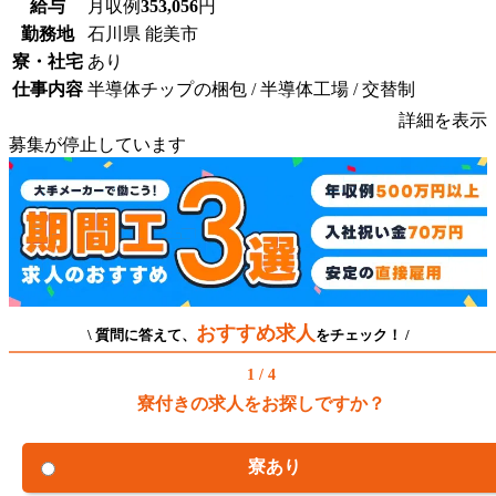
給与
月収例
353,056
円
勤務地
石川県 能美市
寮・社宅
あり
仕事内容
半導体チップの梱包 / 半導体工場 / 交替制
詳細を表示
募集が停止しています
おすすめ求人
\ 質問に答えて、
をチェック！ /
1 / 4
寮付きの求人をお探しですか？
寮あり