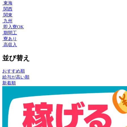
東海
関西
関東
九州
即入寮OK
期間工
寮あり
高収入
並び替え
おすすめ順
給与が高い順
新着順