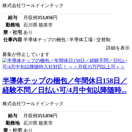
株式会社ワールドインテック
給与
月収例
353,056
円
勤務地
石川県 能美市
寮・社宅
あり
仕事内容
半導体チップの梱包 / 半導体工場 / 交替制
詳細を表示
募集が停止しています
半導体チップの梱包／年間休日158日／
経験不問／日払い可/4月中旬以降随時...
株式会社ワールドインテック
給与
月収例
353,056
円
勤務地
石川県 能美市
寮・社宅
あり