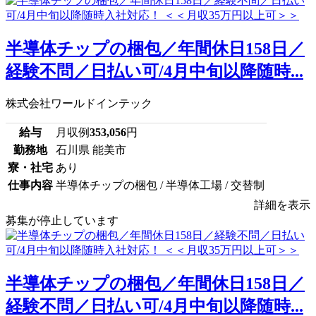
半導体チップの梱包／年間休日158日／
経験不問／日払い可/4月中旬以降随時...
株式会社ワールドインテック
給与
月収例
353,056
円
勤務地
石川県 能美市
寮・社宅
あり
仕事内容
半導体チップの梱包 / 半導体工場 / 交替制
詳細を表示
募集が停止しています
半導体チップの梱包／年間休日158日／
経験不問／日払い可/4月中旬以降随時...