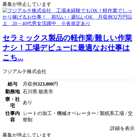
募集が停止しています
セラミックス製品の軽作業/難しい作業
ナシ！工場デビューに最適なお仕事は
こち...
フジアルテ株式会社
給与
月収例
323,000
円
勤務地
石川県 能美市
寮・社
あり
宅
仕事内
シートの加工・機械オペレーター / 製紙系工場 / 交
容
替制
詳細を表示
募集が停止しています