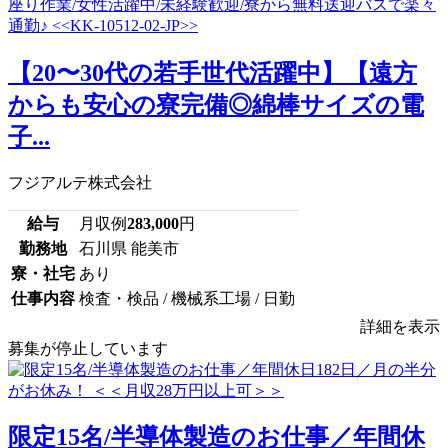
【20〜30代の若手世代活躍中】【遠方
からも安心の寮完備◎綿棒サイズの電
子...
フジアルテ株式会社
給与
月収例
283,000
円
勤務地
石川県 能美市
寮・社宅
あり
仕事内容
検査・検品 / 機械系工場 / 日勤
詳細を表示
募集が停止しています
限定15名/半導体製造のお仕事／年間休