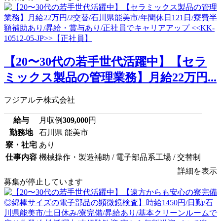
【20〜30代の若手世代活躍中】【セラ
ミックス製品の管理業務】月給22万円...
フジアルテ株式会社
給与
月収例
309,000
円
勤務地
石川県 能美市
寮・社宅
あり
仕事内容
機械操作・製造補助 / 電子部品系工場 / 交替制
詳細を表示
募集が停止しています