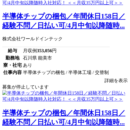
半導体チップの梱包／年間休日158日／
経験不問／日払い可/4月中旬以降随時...
株式会社ワールドインテック
給与
月収例
353,056
円
勤務地
石川県 能美市
寮・社宅
あり
仕事内容
半導体チップの梱包 / 半導体工場 / 交替制
詳細を表示
募集が停止しています
半導体チップの梱包／年間休日158日／
経験不問／日払い可/4月中旬以降随時...