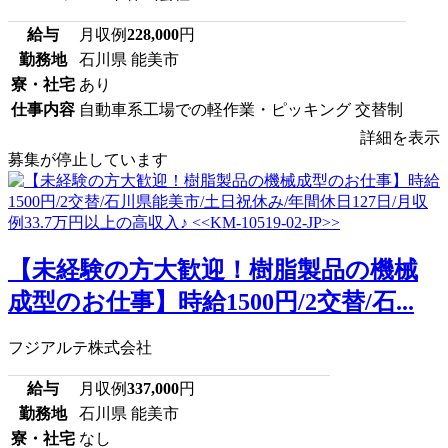
給与
月収例
228,000
円
勤務地
石川県 能美市
寮・社宅
あり
仕事内容
自動車系工場での軽作業・ピッキング 交替制
詳細を表示
募集が停止しています
【未経験の方大歓迎！樹脂製品の機械
成型のお仕事】時給1500円/2交替/石...
フジアルテ株式会社
給与
月収例
337,000
円
勤務地
石川県 能美市
寮・社宅
なし