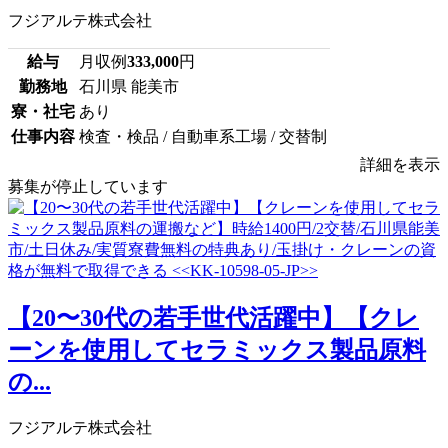
フジアルテ株式会社
給与
月収例
333,000
円
勤務地
石川県 能美市
寮・社宅
あり
仕事内容
検査・検品 / 自動車系工場 / 交替制
詳細を表示
募集が停止しています
【20〜30代の若手世代活躍中】【クレ
ーンを使用してセラミックス製品原料
の...
フジアルテ株式会社