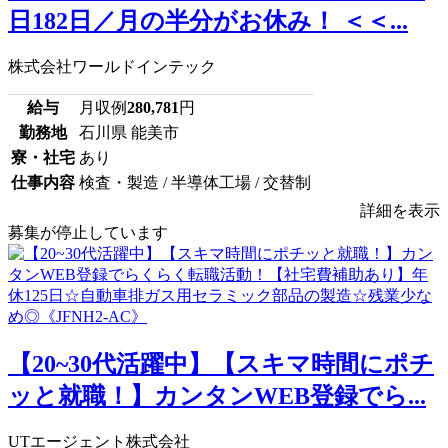
日182日／月の半分がお休み！ ＜＜...
株式会社ワールドインテック
給与
月収例
280,781
円
勤務地
石川県 能美市
寮・社宅
あり
仕事内容
検査・製造 / 半導体工場 / 交替制
詳細を表示
募集が停止しています
【20~30代活躍中】【スキマ時間にポチ
ッと就職！】カンタンWEB登録でら...
UTエージェント株式会社