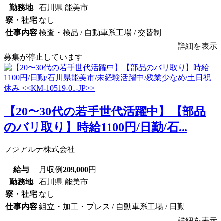
勤務地
石川県 能美市
寮・社宅
なし
仕事内容
検査・検品 / 自動車系工場 / 交替制
詳細を表示
募集が停止しています
【20〜30代の若手世代活躍中】【部品
のバリ取り】時給1100円/日勤/石...
フジアルテ株式会社
給与
月収例
209,000
円
勤務地
石川県 能美市
寮・社宅
なし
仕事内容
組立・加工・プレス / 自動車系工場 / 日勤
詳細を表示