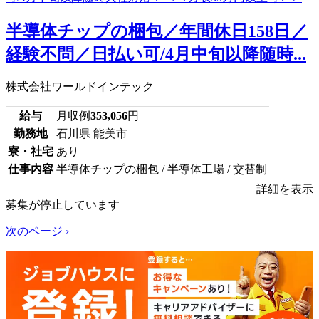
半導体チップの梱包／年間休日158日／
経験不問／日払い可/4月中旬以降随時...
株式会社ワールドインテック
給与
月収例
353,056
円
勤務地
石川県 能美市
寮・社宅
あり
仕事内容
半導体チップの梱包 / 半導体工場 / 交替制
詳細を表示
募集が停止しています
次のページ ›