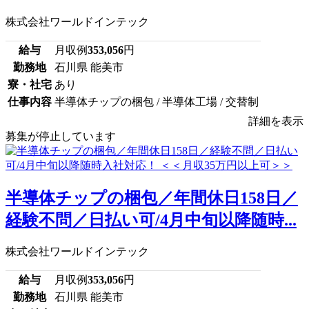
株式会社ワールドインテック
給与
月収例
353,056
円
勤務地
石川県 能美市
寮・社宅
あり
仕事内容
半導体チップの梱包 / 半導体工場 / 交替制
詳細を表示
募集が停止しています
半導体チップの梱包／年間休日158日／
経験不問／日払い可/4月中旬以降随時...
株式会社ワールドインテック
給与
月収例
353,056
円
勤務地
石川県 能美市