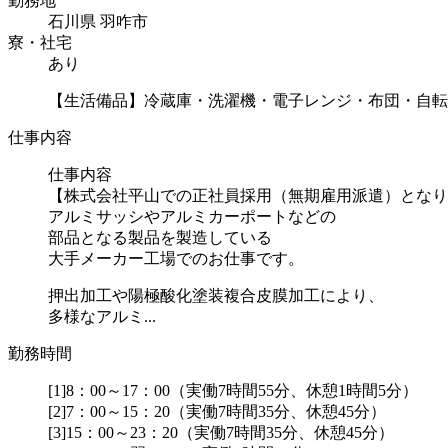
勤務地
石川県 羽咋市
寮・社宅
あり
【生活備品】冷蔵庫・洗濯機・電子レンジ・布団・自転
仕事内容
仕事内容
【株式会社平山での正社員採用（無期雇用派遣）となり
アルミサッシやアルミカーポートなどの
部品となる製品を製造している
大手メーカー工場でのお仕事です。
押出加工や陽極酸化塗装複合皮膜加工により、
多様なアルミ...
勤務時間
[1]8：00～17：00（実働7時間55分、休憩1時間5分）
[2]7：00～15：20（実働7時間35分、休憩45分）
[3]15：00～23：20（実働7時間35分、休憩45分）