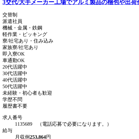
3交代/大手メーカー工場でアルミ製品の梱包や出荷
交替制
派遣社員
機械・金属・鉄鋼
軽作業・ピッキング
寮/社宅あり・住み込み
家族寮/社宅あり
即入寮OK
車通勤OK
20代活躍中
30代活躍中
40代活躍中
50代活躍中
未経験・初心者も歓迎
学歴不問
履歴書不要
求人番号
1135689 （電話応募で必要になります。）
給与
月収例
253,864
円