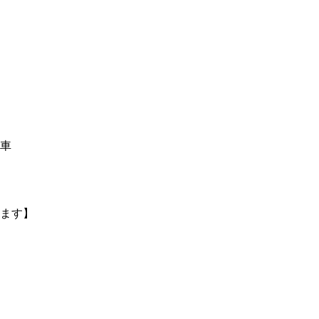
車
ます】