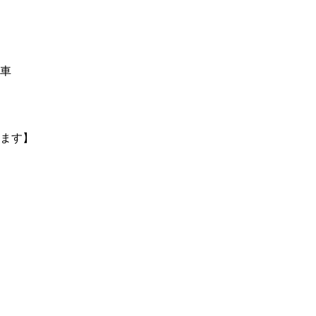
車
ます】