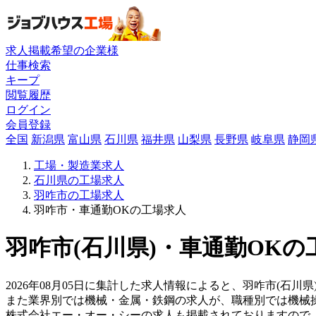
求人掲載希望の企業様
仕事検索
キープ
閲覧履歴
ログイン
会員登録
全国
新潟県
富山県
石川県
福井県
山梨県
長野県
岐阜県
静岡
工場・製造業求人
石川県の工場求人
羽咋市の工場求人
羽咋市・車通勤OKの工場求人
羽咋市(石川県)・車通勤OKの
2026年08月05日に集計した求人情報によると、羽咋市(石川県
また業界別では機械・金属・鉄鋼の求人が、職種別では機械
株式会社エー・オー・シーの求人も掲載されておりますので