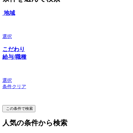
地域
選択
こだわり
給与/職種
選択
条件クリア
この条件で検索
人気の条件から検索