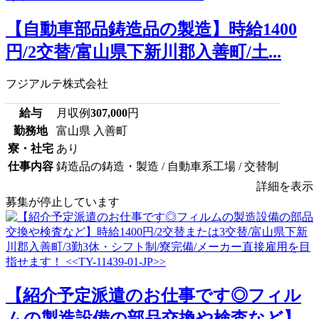
【自動車部品鋳造品の製造】時給1400
円/2交替/富山県下新川郡入善町/土...
フジアルテ株式会社
給与
月収例
307,000
円
勤務地
富山県 入善町
寮・社宅
あり
仕事内容
鋳造品の鋳造・製造 / 自動車系工場 / 交替制
詳細を表示
募集が停止しています
【紹介予定派遣のお仕事です◎フィル
ムの製造設備の部品交換や検査など】