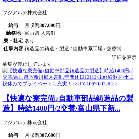
フジアルテ株式会社
給与
月収例
307,000
円
勤務地
富山県 入善町
寮・社宅
あり
仕事内容
鋳造品の鋳造・製造 / 自動車系工場 / 交替制
詳細を表示
募集が停止しています
【快適な寮完備♪自動車部品鋳造品の製
造】時給1400円/2交替/富山県下新...
フジアルテ株式会社
給与
月収例
307,000
円