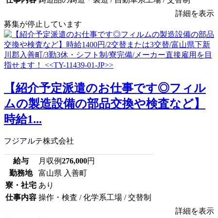
詳細を表示
募集が停止しています
【紹介予定派遣のお仕事です◎フィル
ムの製造設備の部品交換や検査など】
時給1...
フジアルテ株式会社
給与
月収例
276,000
円
勤務地
富山県 入善町
寮・社宅
あり
仕事内容
操作・検査 / 化学系工場 / 交替制
詳細を表示