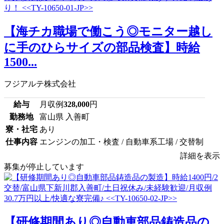
【海チカ職場で働こう◎モニター越し
に手のひらサイズの部品検査】時給
1500...
フジアルテ株式会社
給与
月収例
328,000
円
勤務地
富山県 入善町
寮・社宅
あり
仕事内容
エンジンの加工・検査 / 自動車系工場 / 交替制
詳細を表示
募集が停止しています
【研修期間あり◎自動車部品鋳造品の