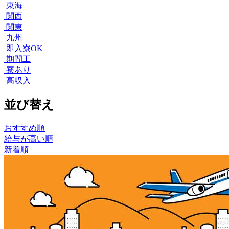
東海
関西
関東
九州
即入寮OK
期間工
寮あり
高収入
並び替え
おすすめ順
給与が高い順
新着順