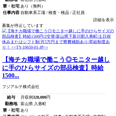
寮・社宅
あり（無料）
仕事内容
自動車系工場 / 検査・検品 / 正社員
詳細を表示
募集が停止しています
【海チカ職場で働こう◎モニター越し
に手のひらサイズの部品検査】時給
1500...
フジアルテ株式会社
給与
月収例
328,000
円
勤務地
富山県 入善町
寮・社宅
あり