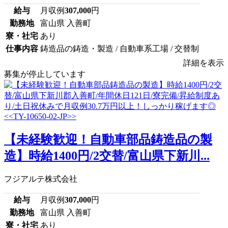
給与
月収例
307,000
円
勤務地
富山県 入善町
寮・社宅
あり
仕事内容
鋳造品の鋳造・製造 / 自動車系工場 / 交替制
詳細を表示
募集が停止しています
【未経験歓迎！自動車部品鋳造品の製
造】時給1400円/2交替/富山県下新川...
フジアルテ株式会社
給与
月収例
307,000
円
勤務地
富山県 入善町
寮・社宅
あり