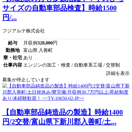
サイズの自動車部品検査】時給1500
円/...
フジアルテ株式会社
給与
月収例
328,000
円
勤務地
富山県 入善町
寮・社宅
あり
仕事内容
エンジンの加工・検査 / 自動車系工場 / 交替制
詳細を表示
募集が停止しています
【自動車部品鋳造品の製造】時給1400
円/2交替/富山県下新川郡入善町/土...