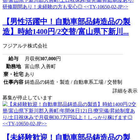
【男性活躍中！自動車部品鋳造品の製
造】時給1400円/2交替/富山県下新川...
フジアルテ株式会社
給与
月収例
307,000
円
勤務地
富山県 入善町
寮・社宅
あり
仕事内容
鋳造品の鋳造・製造 / 自動車系工場 / 交替制
詳細を表示
募集が停止しています
【未経験歓迎！自動車部品鋳造品の製