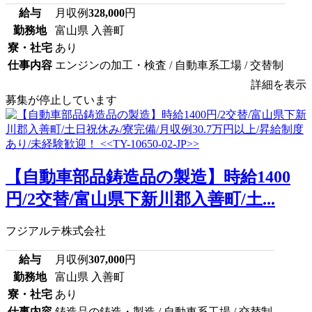
給与
月収例
328,000
円
勤務地
富山県 入善町
寮・社宅
あり
仕事内容
エンジンの加工・検査 / 自動車系工場 / 交替制
詳細を表示
募集が停止しています
【自動車部品鋳造品の製造】時給1400
円/2交替/富山県下新川郡入善町/土...
フジアルテ株式会社
給与
月収例
307,000
円
勤務地
富山県 入善町
寮・社宅
あり
仕事内容
鋳造品の鋳造・製造 / 自動車系工場 / 交替制