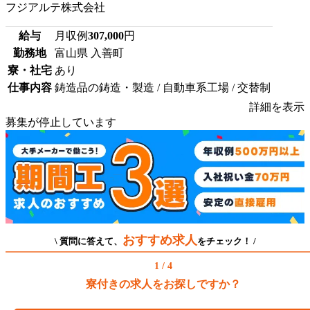
フジアルテ株式会社
給与
月収例
307,000
円
勤務地
富山県 入善町
寮・社宅
あり
仕事内容
鋳造品の鋳造・製造 / 自動車系工場 / 交替制
詳細を表示
募集が停止しています
おすすめ求人
\ 質問に答えて、
をチェック！ /
1 / 4
寮付きの求人をお探しですか？