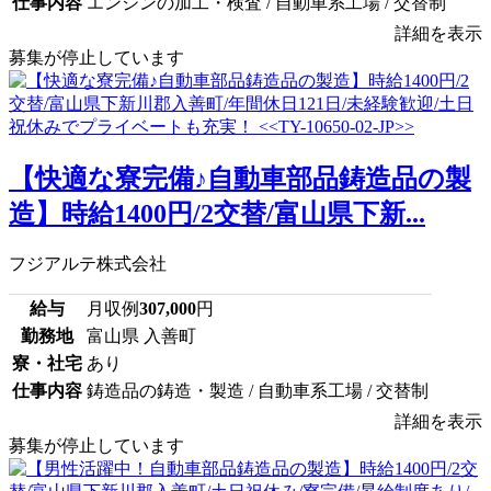
仕事内容
エンジンの加工・検査 / 自動車系工場 / 交替制
詳細を表示
募集が停止しています
【快適な寮完備♪自動車部品鋳造品の製
造】時給1400円/2交替/富山県下新...
フジアルテ株式会社
給与
月収例
307,000
円
勤務地
富山県 入善町
寮・社宅
あり
仕事内容
鋳造品の鋳造・製造 / 自動車系工場 / 交替制
詳細を表示
募集が停止しています