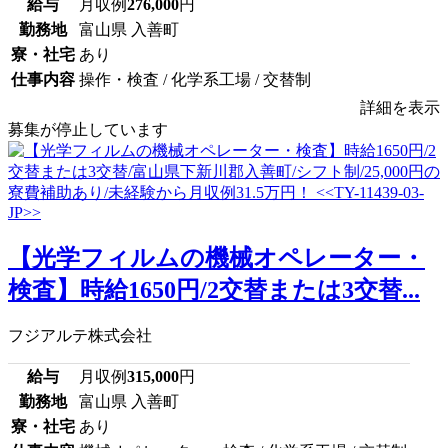
給与
月収例
276,000
円
勤務地
富山県 入善町
寮・社宅
あり
仕事内容
操作・検査 / 化学系工場 / 交替制
詳細を表示
募集が停止しています
【光学フィルムの機械オペレーター・
検査】時給1650円/2交替または3交替...
フジアルテ株式会社
給与
月収例
315,000
円
勤務地
富山県 入善町
寮・社宅
あり