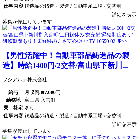
仕事内容
鋳造品の鋳造・製造 / 自動車系工場 / 交替制
詳細を表示
募集が停止しています
【男性活躍中！自動車部品鋳造品の製
造】時給1400円/2交替/富山県下新川...
フジアルテ株式会社
給与
月収例
307,000
円
勤務地
富山県 入善町
寮・社宅
あり
仕事内容
鋳造品の鋳造・製造 / 自動車系工場 / 交替制
詳細を表示
募集が停止しています