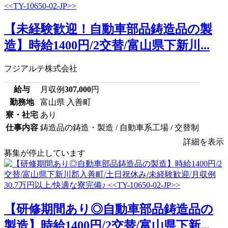
【未経験歓迎！自動車部品鋳造品の製
造】時給1400円/2交替/富山県下新川...
フジアルテ株式会社
給与
月収例
307,000
円
勤務地
富山県 入善町
寮・社宅
あり
仕事内容
鋳造品の鋳造・製造 / 自動車系工場 / 交替制
詳細を表示
募集が停止しています
【研修期間あり◎自動車部品鋳造品の
製造】時給1400円/2交替/富山県下新...