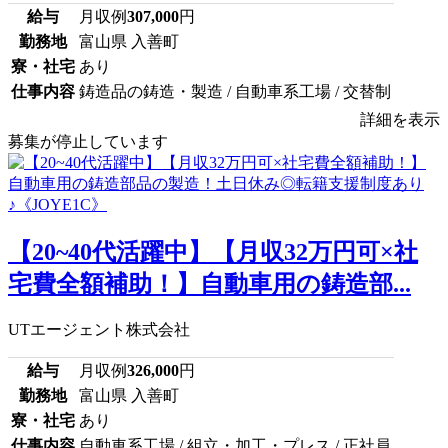
給与
月収例
307,000
円
勤務地
富山県 入善町
寮・社宅
あり
仕事内容
鋳造品の鋳造・製造 / 自動車系工場 / 交替制
詳細を表示
募集が停止しています
【20~40代活躍中】【月収32万円可×社
宅費全額補助！】自動車用の鋳造部...
UTエージェント株式会社
給与
月収例
326,000
円
勤務地
富山県 入善町
寮・社宅
あり
仕事内容
自動車系工場 / 組立・加工・プレス / 正社員