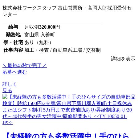
株式会社ワークスタッフ 富山営業所・高岡人財採用受付セ
ンター
給与
月収例
320,000
円
勤務地
富山県 入善町
寮・社宅
あり（無料）
仕事内容
加工・検査 / 自動車系工場 / 交替制
詳細を表示
＼最短45秒で完了／
応募へ進む
詳しく
見る
【未経験の方も多数活躍中！手のひら