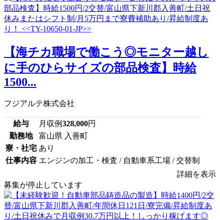
【海チカ職場で働こう◎モニター越し
に手のひらサイズの部品検査】時給
1500...
フジアルテ株式会社
給与
月収例
328,000
円
勤務地
富山県 入善町
寮・社宅
あり
仕事内容
エンジンの加工・検査 / 自動車系工場 / 交替制
詳細を表示
募集が停止しています