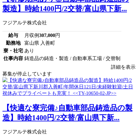
製造】時給1400円/2交替/富山県下新...
フジアルテ株式会社
給与
月収例
307,000
円
勤務地
富山県 入善町
寮・社宅
あり
仕事内容
鋳造品の鋳造・製造 / 自動車系工場 / 交替制
詳細を表示
募集が停止しています
【快適な寮完備♪自動車部品鋳造品の製
造】時給1400円/2交替/富山県下新...
フジアルテ株式会社