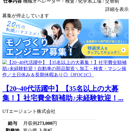
仕事内容
機械オペレーター・検査 / 化学系工場 / 交替制
詳細を表示
募集が停止しています
【20~40代活躍中】【35名以上の大募
集！】社宅費全額補助♪未経験歓迎！...
UTエージェント株式会社
給与
月収例
273,000
円
勤務地
富山県 入善町