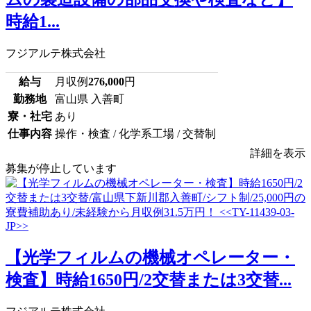
時給1...
フジアルテ株式会社
給与
月収例
276,000
円
勤務地
富山県 入善町
寮・社宅
あり
仕事内容
操作・検査 / 化学系工場 / 交替制
詳細を表示
募集が停止しています
【光学フィルムの機械オペレーター・
検査】時給1650円/2交替または3交替...