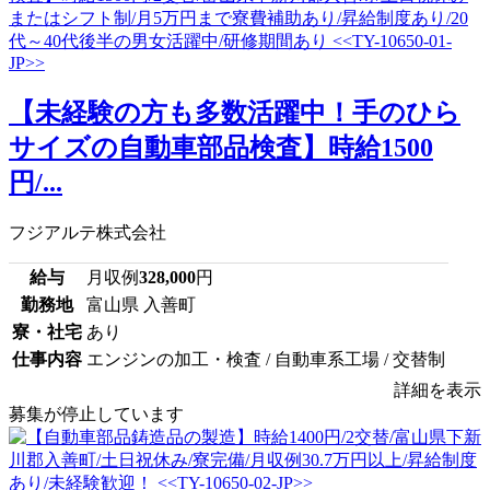
【未経験の方も多数活躍中！手のひら
サイズの自動車部品検査】時給1500
円/...
フジアルテ株式会社
給与
月収例
328,000
円
勤務地
富山県 入善町
寮・社宅
あり
仕事内容
エンジンの加工・検査 / 自動車系工場 / 交替制
詳細を表示
募集が停止しています