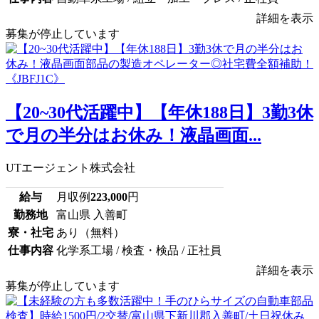
詳細を表示
募集が停止しています
【20~30代活躍中】【年休188日】3勤3休
で月の半分はお休み！液晶画面...
UTエージェント株式会社
給与
月収例
223,000
円
勤務地
富山県 入善町
寮・社宅
あり（無料）
仕事内容
化学系工場 / 検査・検品 / 正社員
詳細を表示
募集が停止しています