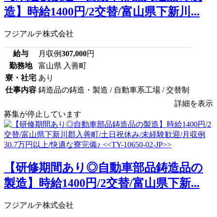
造】時給1400円/2交替/富山県下新川...
フジアルテ株式会社
給与
月収例
307,000
円
勤務地
富山県 入善町
寮・社宅
あり
仕事内容
鋳造品の鋳造・製造 / 自動車系工場 / 交替制
詳細を表示
募集が停止しています
【研修期間あり◎自動車部品鋳造品の
製造】時給1400円/2交替/富山県下新...
フジアルテ株式会社