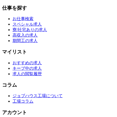
仕事を探す
お仕事検索
スペシャル求人
寮/社宅ありの求人
高収入の求人
期間工の求人
マイリスト
おすすめの求人
キープ中の求人
求人の閲覧履歴
コラム
ジョブハウス工場について
工場コラム
アカウント