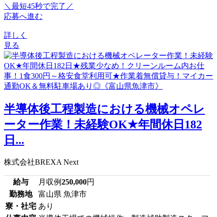
＼最短45秒で完了／
応募へ進む
詳しく
見る
半導体後工程製造における機械オペレ
ーター作業！未経験OK★年間休日182
日...
株式会社BREXA Next
給与
月収例
250,000
円
勤務地
富山県 魚津市
寮・社宅
あり