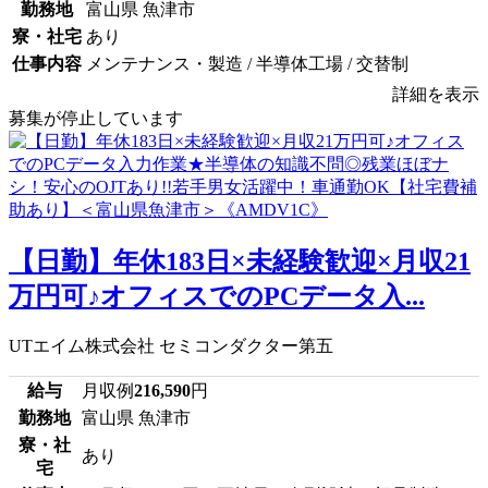
勤務地
富山県 魚津市
寮・社宅
あり
仕事内容
メンテナンス・製造 / 半導体工場 / 交替制
詳細を表示
募集が停止しています
【日勤】年休183日×未経験歓迎×月収21
万円可♪オフィスでのPCデータ入...
UTエイム株式会社 セミコンダクター第五
給与
月収例
216,590
円
勤務地
富山県 魚津市
寮・社
あり
宅