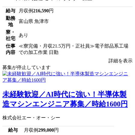
給与
月収例
216,590
円
勤務
富山県 魚津市
地
寮・
あり
社宅
仕事
≪寮完備・月収21.5万円・正社員≫電子部品系工場
内容
での加工作業 日勤
詳細を表示
募集が停止しています
未経験歓迎／AI時代に強い！半導体製
造マシンエンジニア募集／時給1600円
株式会社エー・オー・シー
給与
月収例
299,000
円