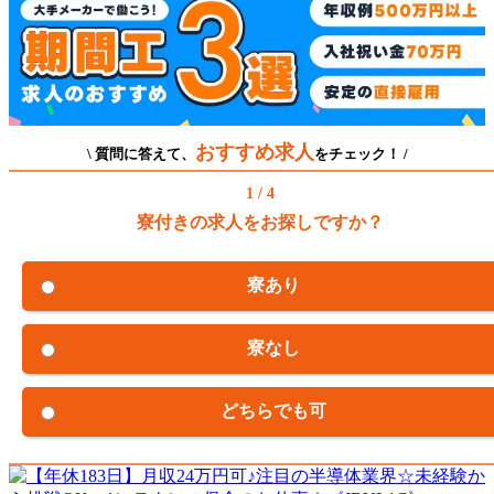
おすすめ求人
\ 質問に答えて、
をチェック！ /
1 / 4
寮付きの求人をお探しですか？
寮あり
寮なし
どちらでも可