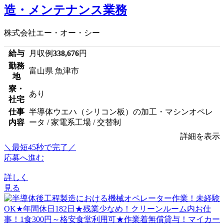
造・メンテナンス業務
株式会社エー・オー・シー
給与
月収例
338,676
円
勤務
富山県 魚津市
地
寮・
あり
社宅
仕事
半導体ウエハ（シリコン板）の加工・マシンオペレ
内容
ータ / 家電系工場 / 交替制
詳細を表示
＼最短45秒で完了／
応募へ進む
詳しく
見る