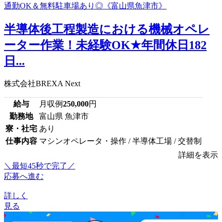
半導体後工程製造における機械オペレ
ーター作業！未経験OK★年間休日182
日...
株式会社BREXA Next
給与
月収例
250,000
円
勤務地
富山県 魚津市
寮・社宅
あり
仕事内容
マシンオペレータ・操作 / 半導体工場 / 交替制
詳細を表示
＼最短45秒で完了／
応募へ進む
詳しく
見る