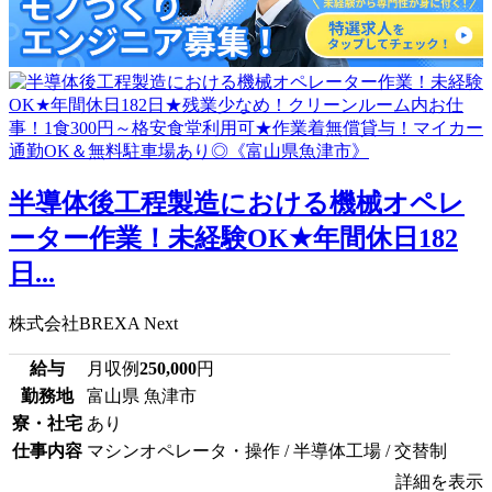
半導体後工程製造における機械オペレ
ーター作業！未経験OK★年間休日182
日...
株式会社BREXA Next
給与
月収例
250,000
円
勤務地
富山県 魚津市
寮・社宅
あり
仕事内容
マシンオペレータ・操作 / 半導体工場 / 交替制
詳細を表示