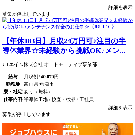
詳細を表示
募集が停止しています
【年休183日】月収24万円可♪注目の半
導体業界☆未経験から挑戦OK♪メン...
UTエイム株式会社 オートモーティブ事業部
給与
月収例
240,070
円
勤務地
富山県 魚津市
寮・社宅
あり（無料）
仕事内容
半導体工場 / 検査・検品 / 正社員
詳細を表示
募集が停止しています