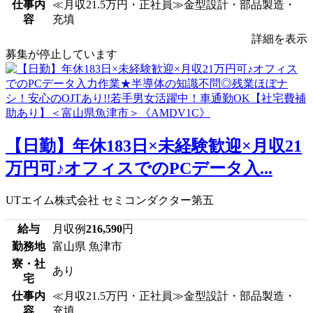
仕事内
≪月収21.5万円・正社員≫金型設計・部品製造・
容
充填
詳細を表示
募集が停止しています
【日勤】年休183日×未経験歓迎×月収21
万円可♪オフィスでのPCデータ入...
UTエイム株式会社 セミコンダクター第五
給与
月収例
216,590
円
勤務地
富山県 魚津市
寮・社
あり
宅
仕事内
≪月収21.5万円・正社員≫金型設計・部品製造・
容
充填