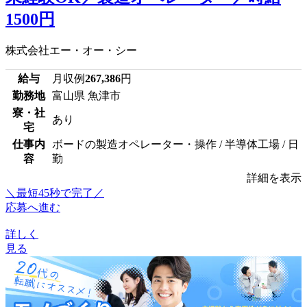
1500円
株式会社エー・オー・シー
給与
月収例
267,386
円
勤務地
富山県 魚津市
寮・社
あり
宅
仕事内
ボードの製造オペレーター・操作 / 半導体工場 / 日
容
勤
詳細を表示
＼最短45秒で完了／
応募へ進む
詳しく
見る