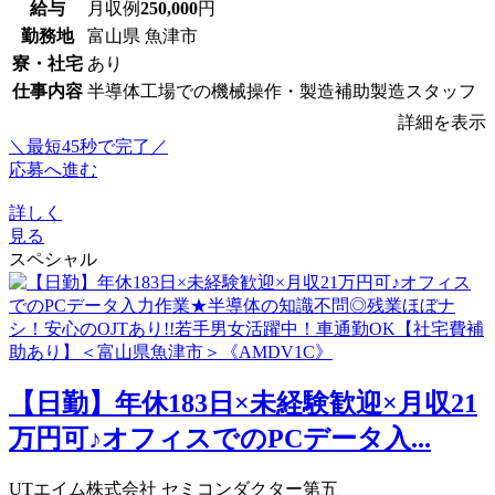
給与
月収例
250,000
円
勤務地
富山県 魚津市
寮・社宅
あり
仕事内容
半導体工場での機械操作・製造補助製造スタッフ
詳細を表示
＼最短45秒で完了／
応募へ進む
詳しく
見る
スペシャル
【日勤】年休183日×未経験歓迎×月収21
万円可♪オフィスでのPCデータ入...
UTエイム株式会社 セミコンダクター第五