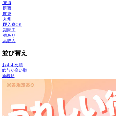
東海
関西
関東
九州
即入寮OK
期間工
寮あり
高収入
並び替え
おすすめ順
給与が高い順
新着順