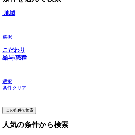
地域
選択
こだわり
給与/職種
選択
条件クリア
この条件で検索
人気の条件から検索