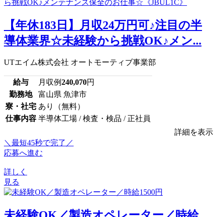
【年休183日】月収24万円可♪注目の半
導体業界☆未経験から挑戦OK♪メン...
UTエイム株式会社 オートモーティブ事業部
給与
月収例
240,070
円
勤務地
富山県 魚津市
寮・社宅
あり（無料）
仕事内容
半導体工場 / 検査・検品 / 正社員
詳細を表示
＼最短45秒で完了／
応募へ進む
詳しく
見る
未経験OK／製造オペレーター／時給