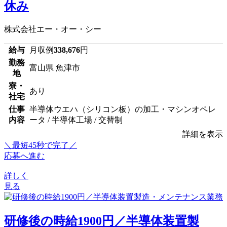
休み
株式会社エー・オー・シー
給与
月収例
338,676
円
勤務
富山県 魚津市
地
寮・
あり
社宅
仕事
半導体ウエハ（シリコン板）の加工・マシンオペレ
内容
ータ / 半導体工場 / 交替制
詳細を表示
＼最短45秒で完了／
応募へ進む
詳しく
見る
研修後の時給1900円／半導体装置製