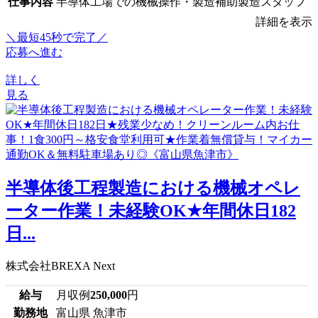
仕事内容
半導体工場での機械操作・製造補助製造スタッフ
詳細を表示
＼最短45秒で完了／
応募へ進む
詳しく
見る
半導体後工程製造における機械オペレ
ーター作業！未経験OK★年間休日182
日...
株式会社BREXA Next
給与
月収例
250,000
円
勤務地
富山県 魚津市