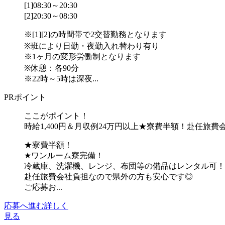
[1]08:30～20:30
[2]20:30～08:30
※[1][2]の時間帯で2交替勤務となります
※班により日勤・夜勤入れ替わり有り
※1ヶ月の変形労働制となります
※休憩：各90分
※22時～5時は深夜...
PRポイント
ここがポイント！
時給1,400円＆月収例24万円以上★寮費半額！赴任旅費
★寮費半額！
★ワンルーム寮完備！
冷蔵庫、洗濯機、レンジ、布団等の備品はレンタル可！
赴任旅費会社負担なので県外の方も安心です◎
ご応募お...
応募へ進む
詳しく
見る