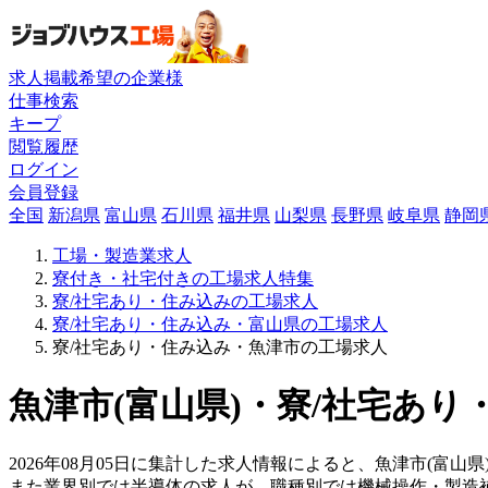
求人掲載希望の企業様
仕事検索
キープ
閲覧履歴
ログイン
会員登録
全国
新潟県
富山県
石川県
福井県
山梨県
長野県
岐阜県
静岡
工場・製造業求人
寮付き・社宅付きの工場求人特集
寮/社宅あり・住み込みの工場求人
寮/社宅あり・住み込み・富山県の工場求人
寮/社宅あり・住み込み・魚津市の工場求人
魚津市(富山県)・寮/社宅あり
2026年08月05日に集計した求人情報によると、魚津市(富山
また業界別では半導体の求人が、職種別では機械操作・製造