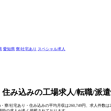
県
愛知県
寮/社宅あり
スペシャル求人
・住み込みの工場求人/転職/派
県)・寮/社宅あり・住み込みの平均月収は260,749円、求人件
補助の求人が多く掲載されております。