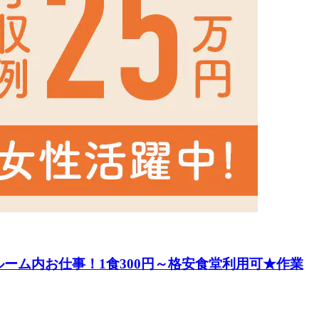
ーム内お仕事！1食300円～格安食堂利用可★作業