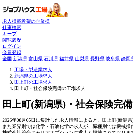
求人掲載希望の企業様
仕事検索
キープ
閲覧履歴
ログイン
会員登録
全国
新潟県
富山県
石川県
福井県
山梨県
長野県
岐阜県
静岡
工場・製造業求人
新潟県の工場求人
田上町の工場求人
田上町・社会保険完備の工場求人
田上町(新潟県)・社会保険完備
2026年08月05日に集計した求人情報によると、田上町(新潟県
また業界別では化学・石油化学の求人が、職種別では機械操
株式会社綜合キャリアオプションの求人も掲載されておりま