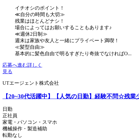
イチオシのポイント！
≪自分の時間も大切≫
残業はほとんどナシ！
場合によってはお願いすることもあります♪
≪週休2日制≫
週末は家族や友人と一緒にプライベート満喫！
≪髪型自由≫
基本的に髪色自由で明るすぎたり奇抜でなければO...
応募へ進む
詳しく
見る
UTエージェント株式会社
【20~30代活躍中】【人気の日勤】経験不問☆残業
日勤
正社員
家電・パソコン・スマホ
機械操作・製造補助
転勤なし