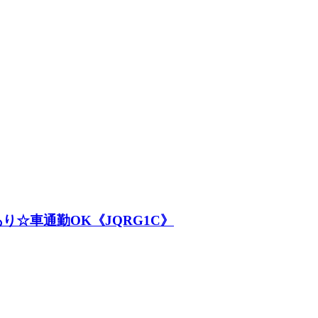
り☆車通勤OK《JQRG1C》