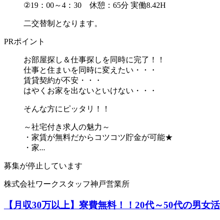
②19：00～4：30 休憩：65分 実働8.42H
二交替制となります。
PRポイント
お部屋探し＆仕事探しを同時に完了！！
仕事と住まいを同時に変えたい・・・
賃貸契約が不安・・・
はやくお家を出ないといけない・・・
そんな方にピッタリ！！
～社宅付き求人の魅力～
・家賃が無料だからコツコツ貯金が可能★
・家...
募集が停止しています
株式会社ワークスタッフ神戸営業所
【月収30万以上】寮費無料！！20代～50代の男女