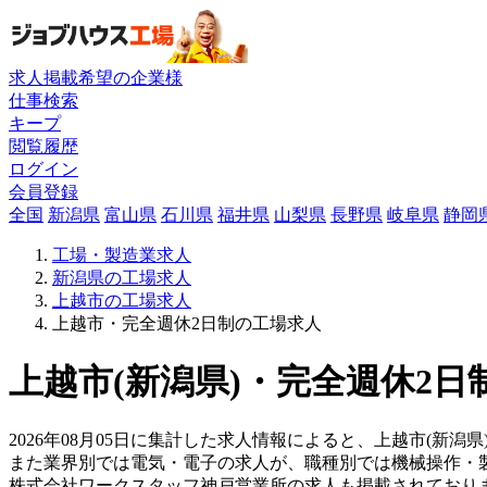
求人掲載希望の企業様
仕事検索
キープ
閲覧履歴
ログイン
会員登録
全国
新潟県
富山県
石川県
福井県
山梨県
長野県
岐阜県
静岡
工場・製造業求人
新潟県の工場求人
上越市の工場求人
上越市・完全週休2日制の工場求人
上越市(新潟県)・完全週休2日
2026年08月05日に集計した求人情報によると、上越市(新潟県
また業界別では電気・電子の求人が、職種別では機械操作・
株式会社ワークスタッフ神戸営業所の求人も掲載されており