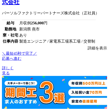
式会社
パーソルファクトリーパートナーズ株式会社（正社員）
給与
月収例
256,000
円
勤務地
新潟県 燕市
寮・社宅
あり
仕事内容
製造エンジニア / 家電系工場系工場 / 交替制
詳細を表示
＼最短45秒で完了／
応募へ進む
詳しく
見る