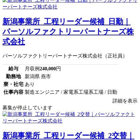
新潟事業所_工程リーダー候補_日勤｜
パーソルファクトリーパートナーズ株
式会社
パーソルファクトリーパートナーズ株式会社（正社員）
給与
月収例
240,000
円
勤務地
新潟県 燕市
寮・社宅
あり
仕事内容
製造エンジニア / 家電系工場系工場 / 日勤
詳細を表示
募集が停止しています
新潟事業所_工程リーダー候補_2交替｜