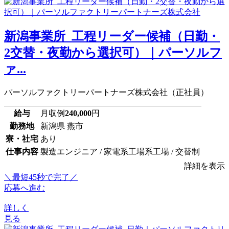
新潟事業所_工程リーダー候補（日勤・
2交替・夜勤から選択可）｜パーソルフ
ァ...
パーソルファクトリーパートナーズ株式会社（正社員）
給与
月収例
240,000
円
勤務地
新潟県 燕市
寮・社宅
あり
仕事内容
製造エンジニア / 家電系工場系工場 / 交替制
詳細を表示
＼最短45秒で完了／
応募へ進む
詳しく
見る