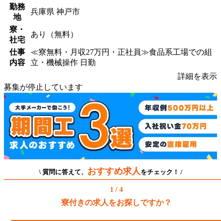
勤務
兵庫県 神戸市
地
寮・
あり（無料）
社宅
仕事
≪寮無料・月収27万円・正社員≫食品系工場での組
内容
立・機械操作 日勤
詳細を表示
募集が停止しています
おすすめ求人
\ 質問に答えて、
をチェック！ /
1 / 4
寮付きの求人をお探しですか？