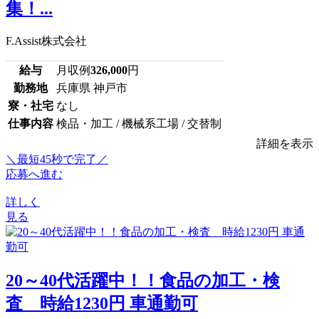
集！...
F.Assist株式会社
給与
月収例
326,000
円
勤務地
兵庫県 神戸市
寮・社宅
なし
仕事内容
検品・加工 / 機械系工場 / 交替制
詳細を表示
＼最短45秒で完了／
応募へ進む
詳しく
見る
20～40代活躍中！！食品の加工・検
査 時給1230円 車通勤可