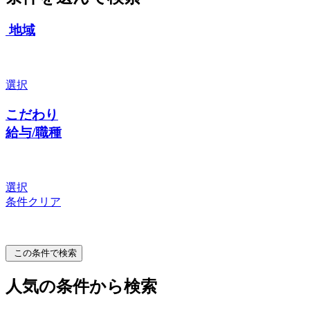
地域
選択
こだわり
給与/職種
選択
条件クリア
この条件で検索
人気の条件から検索