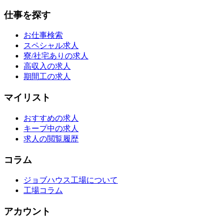
仕事を探す
お仕事検索
スペシャル求人
寮/社宅ありの求人
高収入の求人
期間工の求人
マイリスト
おすすめの求人
キープ中の求人
求人の閲覧履歴
コラム
ジョブハウス工場について
工場コラム
アカウント