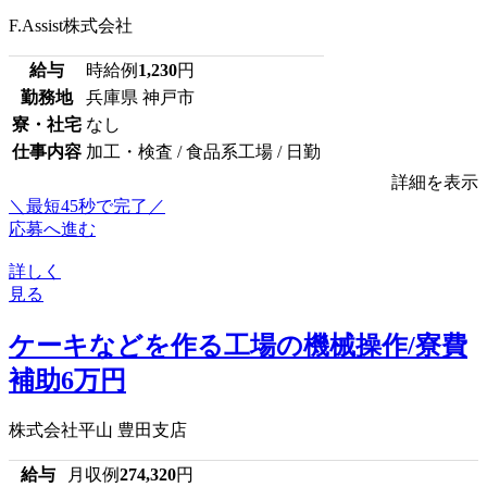
F.Assist株式会社
給与
時給例
1,230
円
勤務地
兵庫県 神戸市
寮・社宅
なし
仕事内容
加工・検査 / 食品系工場 / 日勤
詳細を表示
＼最短45秒で完了／
応募へ進む
詳しく
見る
ケーキなどを作る工場の機械操作/寮費
補助6万円
株式会社平山 豊田支店
給与
月収例
274,320
円