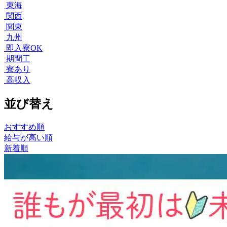
東海
関西
関東
九州
即入寮OK
期間工
寮あり
高収入
並び替え
おすすめ順
給与が高い順
新着順