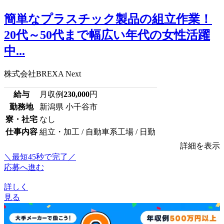
簡単なプラスチック製品の組立作業！
20代～50代まで幅広い年代の女性活躍
中...
株式会社BREXA Next
給与
月収例
230,000
円
勤務地
新潟県 小千谷市
寮・社宅
なし
仕事内容
組立・加工 / 自動車系工場 / 日勤
詳細を表示
＼最短45秒で完了／
応募へ進む
詳しく
見る