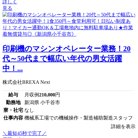
詳しく
見る
印刷機のマシンオペレーター業務！20
代～50代まで幅広い年代の男女活躍
中！...
株式会社BREXA Next
給与
月収例
210,000
円
勤務地
新潟県 小千谷市
寮・社宅
なし
仕事内容
機械系工場での機械操作・製造補助製造スタッフ
詳細を表示
＼最短45秒で完了／