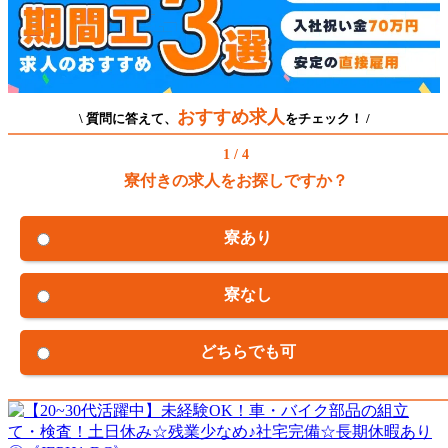
おすすめ求人
\ 質問に答えて、
をチェック！ /
1 / 4
寮付きの求人をお探しですか？
寮あり
寮なし
どちらでも可