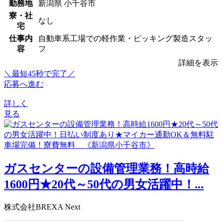
勤務地
新潟県 小千谷市
寮・社
なし
宅
仕事内
自動車系工場での軽作業・ピッキング製造スタッ
容
フ
詳細を表示
＼最短45秒で完了／
応募へ進む
詳しく
見る
ガスセンターの設備管理業務！高時給
1600円★20代～50代の男女活躍中！...
株式会社BREXA Next