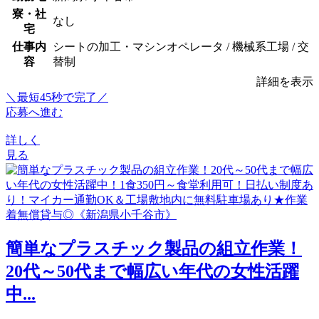
寮・社
なし
宅
仕事内
シートの加工・マシンオペレータ / 機械系工場 / 交
容
替制
詳細を表示
＼最短45秒で完了／
応募へ進む
詳しく
見る
簡単なプラスチック製品の組立作業！
20代～50代まで幅広い年代の女性活躍
中...