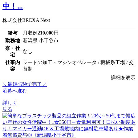
中！...
株式会社BREXA Next
給与
月収例
210,000
円
勤務地
新潟県 小千谷市
寮・社
なし
宅
仕事内
シートの加工・マシンオペレータ / 機械系工場 / 交
容
替制
詳細を表示
＼最短45秒で完了／
応募へ進む
詳しく
見る