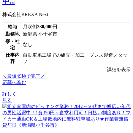
中...
株式会社BREXA Next
給与
月収例
230,000
円
勤務地
新潟県 小千谷市
寮・社
なし
宅
仕事内
自動車系工場での組立・加工・プレス製造スタッ
容
フ
詳細を表示
＼最短45秒で完了／
応募へ進む
詳しく
見る