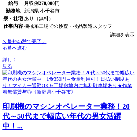
給与
月収例
270,000
円
勤務地
新潟県 小千谷市
寮・社宅
あり（無料）
仕事内容
機械系工場での検査・検品製造スタッフ
詳細を表示
＼最短45秒で完了／
応募へ進む
詳しく
見る
印刷機のマシンオペレーター業務！20
代～50代まで幅広い年代の男女活躍
中！...