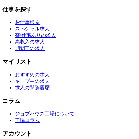
仕事を探す
お仕事検索
スペシャル求人
寮/社宅ありの求人
高収入の求人
期間工の求人
マイリスト
おすすめの求人
キープ中の求人
求人の閲覧履歴
コラム
ジョブハウス工場について
工場コラム
アカウント