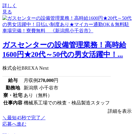
詳しく
見る
ガスセンターの設備管理業務！高時給
1600円★20代～50代の男女活躍中！...
株式会社BREXA Next
給与
月収例
270,000
円
勤務地
新潟県 小千谷市
寮・社宅
あり（無料）
仕事内容
機械系工場での検査・検品製造スタッフ
詳細を表示
＼最短45秒で完了／
応募へ進む