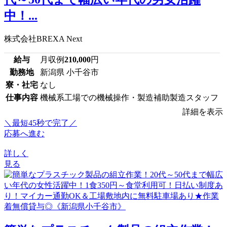
中！...
株式会社BREXA Next
給与
月収例
210,000
円
勤務地
新潟県 小千谷市
寮・社宅
なし
仕事内容
機械系工場での機械操作・製造補助製造スタッフ
詳細を表示
＼最短45秒で完了／
応募へ進む
詳しく
見る