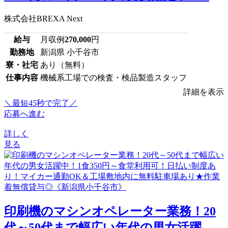
株式会社BREXA Next
給与
月収例
270,000
円
勤務地
新潟県 小千谷市
寮・社宅
あり（無料）
仕事内容
機械系工場での検査・検品製造スタッフ
詳細を表示
＼最短45秒で完了／
応募へ進む
詳しく
見る
印刷機のマシンオペレーター業務！20
代～50代まで幅広い年代の男女活躍