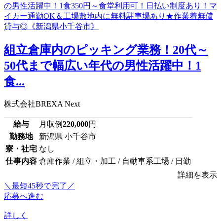
組立倉庫内のピッキング業務！20代～
50代まで幅広い年代の男性活躍中！1
食...
株式会社BREXA Next
給与
月収例
220,000
円
勤務地
新潟県 小千谷市
寮・社宅
なし
仕事内容
倉庫作業 / 組立・加工 / 自動車系工場 / 日勤
詳細を表示
＼最短45秒で完了／
応募へ進む
詳しく