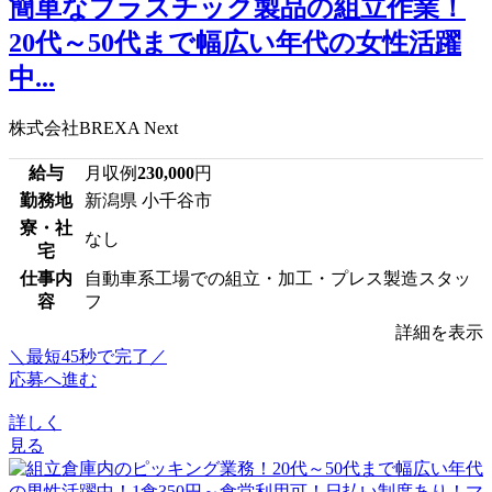
簡単なプラスチック製品の組立作業！
20代～50代まで幅広い年代の女性活躍
中...
株式会社BREXA Next
給与
月収例
230,000
円
勤務地
新潟県 小千谷市
寮・社
なし
宅
仕事内
自動車系工場での組立・加工・プレス製造スタッ
容
フ
詳細を表示
＼最短45秒で完了／
応募へ進む
詳しく
見る