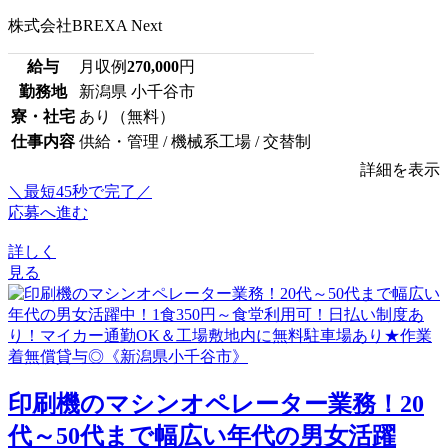
株式会社BREXA Next
給与
月収例
270,000
円
勤務地
新潟県 小千谷市
寮・社宅
あり（無料）
仕事内容
供給・管理 / 機械系工場 / 交替制
詳細を表示
＼最短45秒で完了／
応募へ進む
詳しく
見る
印刷機のマシンオペレーター業務！20
代～50代まで幅広い年代の男女活躍