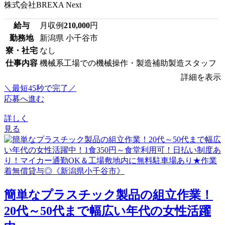
株式会社BREXA Next
給与
月収例
210,000
円
勤務地
新潟県 小千谷市
寮・社宅
なし
仕事内容
機械系工場での機械操作・製造補助製造スタッフ
詳細を表示
＼最短45秒で完了／
応募へ進む
詳しく
見る
簡単なプラスチック製品の組立作業！
20代～50代まで幅広い年代の女性活躍