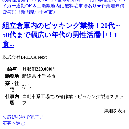
組立倉庫内のピッキング業務！20代～
50代まで幅広い年代の男性活躍中！1
食...
株式会社BREXA Next
給与
月収例
220,000
円
勤務地
新潟県 小千谷市
寮・社
なし
宅
仕事内
自動車系工場での軽作業・ピッキング製造スタッ
容
フ
詳細を表示
＼最短45秒で完了／
応募へ進む