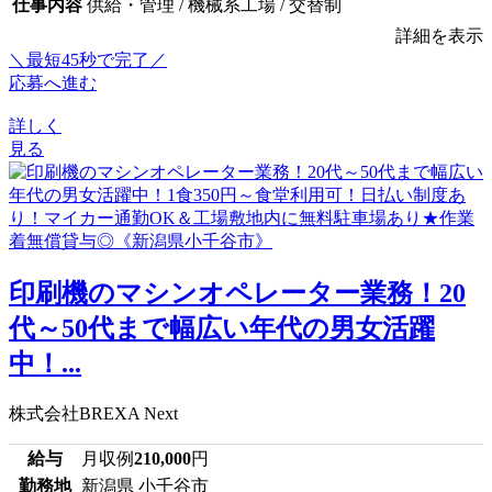
仕事内容
供給・管理 / 機械系工場 / 交替制
詳細を表示
＼最短45秒で完了／
応募へ進む
詳しく
見る
印刷機のマシンオペレーター業務！20
代～50代まで幅広い年代の男女活躍
中！...
株式会社BREXA Next
給与
月収例
210,000
円
勤務地
新潟県 小千谷市