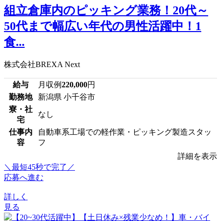
組立倉庫内のピッキング業務！20代～
50代まで幅広い年代の男性活躍中！1
食...
株式会社BREXA Next
給与
月収例
220,000
円
勤務地
新潟県 小千谷市
寮・社
なし
宅
仕事内
自動車系工場での軽作業・ピッキング製造スタッ
容
フ
詳細を表示
＼最短45秒で完了／
応募へ進む
詳しく
見る