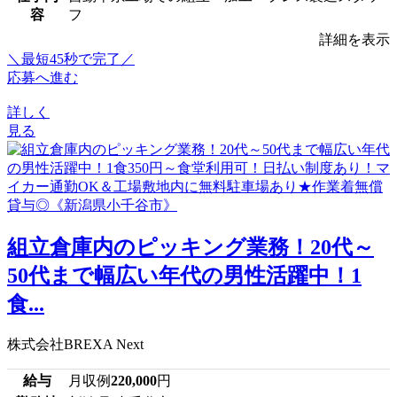
容
フ
詳細を表示
＼最短45秒で完了／
応募へ進む
詳しく
見る
組立倉庫内のピッキング業務！20代～
50代まで幅広い年代の男性活躍中！1
食...
株式会社BREXA Next
給与
月収例
220,000
円