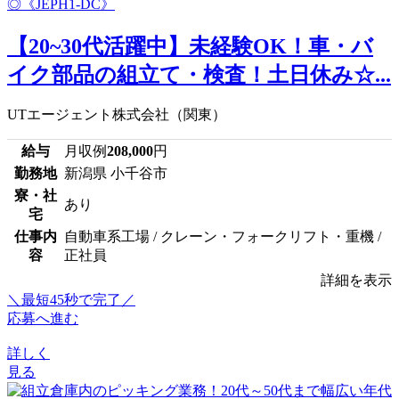
【20~30代活躍中】未経験OK！車・バ
イク部品の組立て・検査！土日休み☆...
UTエージェント株式会社（関東）
給与
月収例
208,000
円
勤務地
新潟県 小千谷市
寮・社
あり
宅
仕事内
自動車系工場 / クレーン・フォークリフト・重機 /
容
正社員
詳細を表示
＼最短45秒で完了／
応募へ進む
詳しく
見る