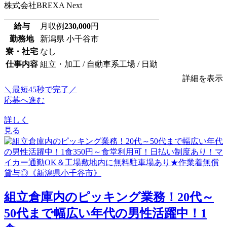
株式会社BREXA Next
給与
月収例
230,000
円
勤務地
新潟県 小千谷市
寮・社宅
なし
仕事内容
組立・加工 / 自動車系工場 / 日勤
詳細を表示
＼最短45秒で完了／
応募へ進む
詳しく
見る
組立倉庫内のピッキング業務！20代～
50代まで幅広い年代の男性活躍中！1