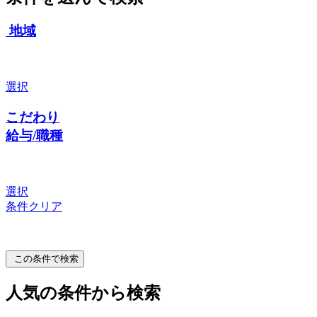
地域
選択
こだわり
給与/職種
選択
条件クリア
この条件で検索
人気の条件から検索