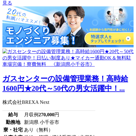
見る
ガスセンターの設備管理業務！高時給
1600円★20代～50代の男女活躍中！...
株式会社BREXA Next
給与
月収例
270,000
円
勤務地
新潟県 小千谷市
寮・社宅
あり（無料）