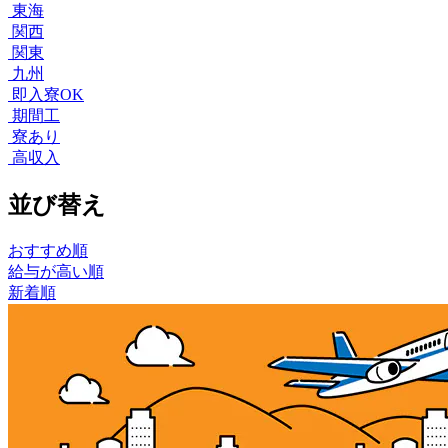
東海
関西
関東
九州
即入寮OK
期間工
寮あり
高収入
並び替え
おすすめ順
給与が高い順
新着順