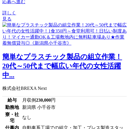
応募へ進む
詳しく
見る
簡単なプラスチック製品の組立作業！
20代～50代まで幅広い年代の女性活躍
中...
株式会社BREXA Next
給与
月収例
230,000
円
勤務地
新潟県 小千谷市
寮・社
なし
宅
仕事内
自動車系工場での組立・加工・プレス製造スタッ