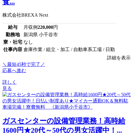
食...
株式会社BREXA Next
給与
月収例
220,000
円
勤務地
新潟県 小千谷市
寮・社宅
なし
仕事内容
倉庫作業 / 組立・加工 / 自動車系工場 / 日勤
詳細を表示
＼最短45秒で完了／
応募へ進む
詳しく
見る
ガスセンターの設備管理業務！高時給
1600円★20代～50代の男女活躍中！...