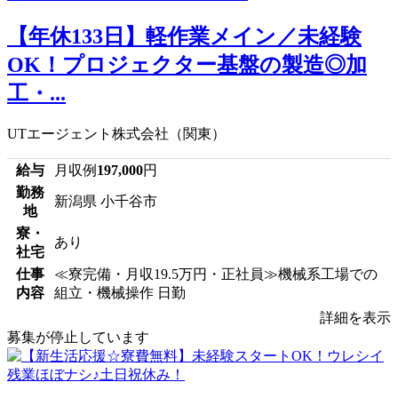
【年休133日】軽作業メイン／未経験
OK！プロジェクター基盤の製造◎加
工・...
UTエージェント株式会社（関東）
給与
月収例
197,000
円
勤務
新潟県 小千谷市
地
寮・
あり
社宅
仕事
≪寮完備・月収19.5万円・正社員≫機械系工場での
内容
組立・機械操作 日勤
詳細を表示
募集が停止しています