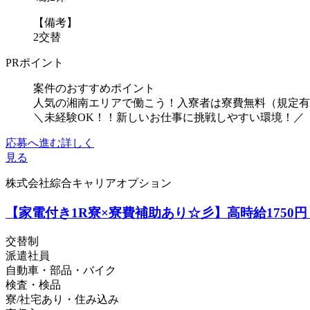
【備考】
2交替
PRポイント
案件のおすすめポイント
人気の湘南エリアで働こう！入寮者は寮費無料（規定有
＼未経験OK！！新しいお仕事に挑戦しやすい環境！／
応募へ進む
詳しく
見る
株式会社綜合キャリアオプション
【家電付き1R寮×寮費補助あり☆彡】高時給1750
交替制
派遣社員
自動車・部品・バイク
検査・検品
寮/社宅あり・住み込み