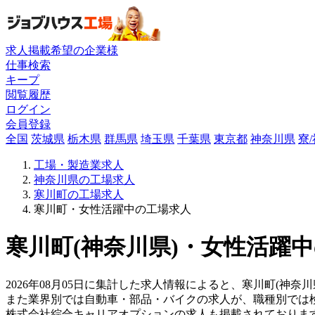
求人掲載希望の企業様
仕事検索
キープ
閲覧履歴
ログイン
会員登録
全国
茨城県
栃木県
群馬県
埼玉県
千葉県
東京都
神奈川県
寮
工場・製造業求人
神奈川県の工場求人
寒川町の工場求人
寒川町・女性活躍中の工場求人
寒川町(神奈川県)・女性活躍中
2026年08月05日に集計した求人情報によると、寒川町(神奈川
また業界別では自動車・部品・バイクの求人が、職種別では
株式会社綜合キャリアオプションの求人も掲載されておりま