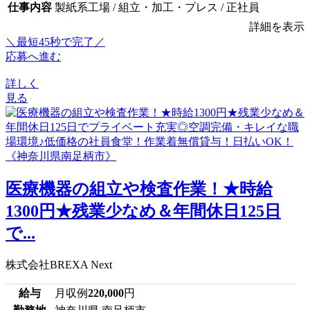
仕事内容
製紙系工場 / 組立・加工・プレス / 正社員
詳細を表示
＼最短45秒で完了／
応募へ進む
詳しく
見る
医療機器の組立や検査作業！★時給
1300円★残業少なめ＆年間休日125日
で...
株式会社BREXA Next
給与
月収例
220,000
円