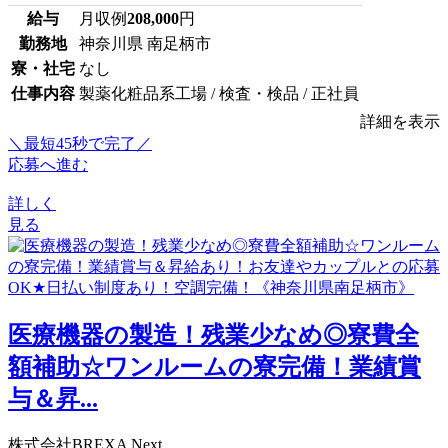
給与
月収例
208,000
円
勤務地
神奈川県 南足柄市
寮・社宅
なし
仕事内容
製薬化粧品系工場 / 検査・検品 / 正社員
詳細を表示
＼最短45秒で完了／
応募へ進む
詳しく
見る
医療機器の製造！残業少なめ◎寮費全
額補助☆ワンルームの寮完備！業績賞
与＆昇...
株式会社BREXA Next