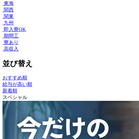
東海
関西
関東
九州
即入寮OK
期間工
寮あり
高収入
並び替え
おすすめ順
給与が高い順
新着順
スペシャル