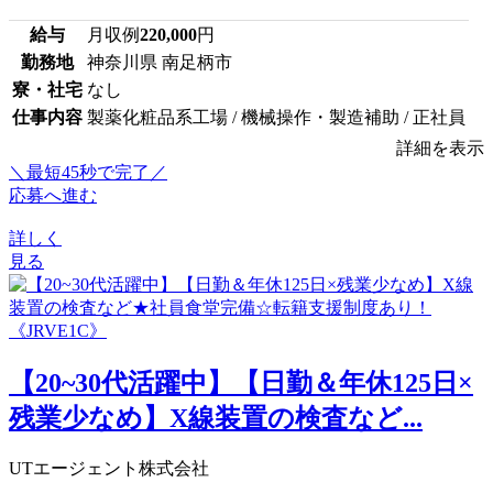
給与
月収例
220,000
円
勤務地
神奈川県 南足柄市
寮・社宅
なし
仕事内容
製薬化粧品系工場 / 機械操作・製造補助 / 正社員
詳細を表示
＼最短45秒で完了／
応募へ進む
詳しく
見る
【20~30代活躍中】【日勤＆年休125日×
残業少なめ】X線装置の検査など...
UTエージェント株式会社