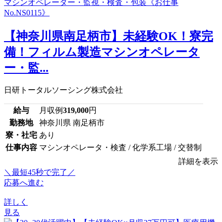
【神奈川県南足柄市】未経験OK！寮完
備！フィルム製造マシンオペレータ
ー・監...
日研トータルソーシング株式会社
給与
月収例
319,000
円
勤務地
神奈川県 南足柄市
寮・社宅
あり
仕事内容
マシンオペレータ・検査 / 化学系工場 / 交替制
詳細を表示
＼最短45秒で完了／
応募へ進む
詳しく
見る