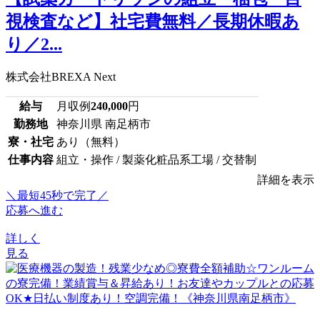
視検査など】社宅費無料／長期休暇あ
り／2...
株式会社BREXA Next
給与
月収例
240,000
円
勤務地
神奈川県 南足柄市
寮・社宅
あり（無料）
仕事内容
組立・操作 / 製薬化粧品系工場 / 交替制
詳細を表示
＼最短45秒で完了／
応募へ進む
詳しく
見る