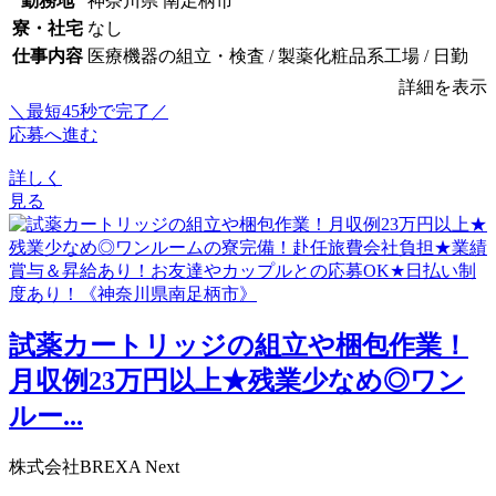
勤務地
神奈川県 南足柄市
寮・社宅
なし
仕事内容
医療機器の組立・検査 / 製薬化粧品系工場 / 日勤
詳細を表示
＼最短45秒で完了／
応募へ進む
詳しく
見る
試薬カートリッジの組立や梱包作業！
月収例23万円以上★残業少なめ◎ワン
ルー...
株式会社BREXA Next