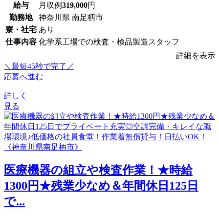
給与
月収例
319,000
円
勤務地
神奈川県 南足柄市
寮・社宅
あり
仕事内容
化学系工場での検査・検品製造スタッフ
詳細を表示
＼最短45秒で完了／
応募へ進む
詳しく
見る
医療機器の組立や検査作業！★時給
1300円★残業少なめ＆年間休日125日
で...