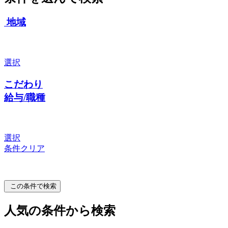
地域
選択
こだわり
給与/職種
選択
条件クリア
この条件で検索
人気の条件から検索