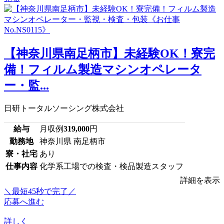
【神奈川県南足柄市】未経験OK！寮完
備！フィルム製造マシンオペレータ
ー・監...
日研トータルソーシング株式会社
給与
月収例
319,000
円
勤務地
神奈川県 南足柄市
寮・社宅
あり
仕事内容
化学系工場での検査・検品製造スタッフ
詳細を表示
＼最短45秒で完了／
応募へ進む
詳しく