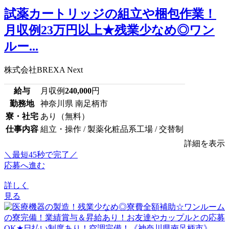
試薬カートリッジの組立や梱包作業！
月収例23万円以上★残業少なめ◎ワン
ルー...
株式会社BREXA Next
給与
月収例
240,000
円
勤務地
神奈川県 南足柄市
寮・社宅
あり（無料）
仕事内容
組立・操作 / 製薬化粧品系工場 / 交替制
詳細を表示
＼最短45秒で完了／
応募へ進む
詳しく
見る