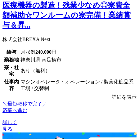
医療機器の製造！残業少なめ◎寮費全
額補助☆ワンルームの寮完備！業績賞
与＆昇...
株式会社BREXA Next
給与
月収例
240,000
円
勤務地
神奈川県 南足柄市
寮・社
あり（無料）
宅
仕事内
マシンオペレータ・オペレーション / 製薬化粧品系
容
工場 / 交替制
詳細を表示
＼最短45秒で完了／
応募へ進む
詳しく
見る