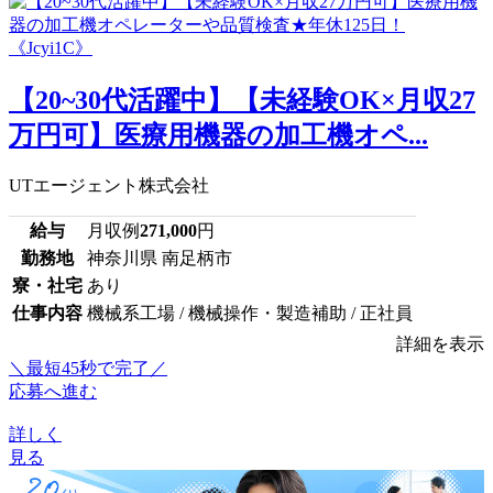
【20~30代活躍中】【未経験OK×月収27
万円可】医療用機器の加工機オペ...
UTエージェント株式会社
給与
月収例
271,000
円
勤務地
神奈川県 南足柄市
寮・社宅
あり
仕事内容
機械系工場 / 機械操作・製造補助 / 正社員
詳細を表示
＼最短45秒で完了／
応募へ進む
詳しく
見る