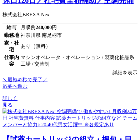
休日126日／社宅費全額補助／空調完備
株式会社BREXA Next
給与
月収例
240,000
円
勤務地
神奈川県 南足柄市
寮・社
あり（無料）
宅
仕事内
マシンオペレータ・オペレーション / 製薬化粧品系
容
工場 / 交替制
詳細を表示
＼最短45秒で完了／
応募へ進む
詳しく
見る
【試薬カートリッジの組立・梱包・目