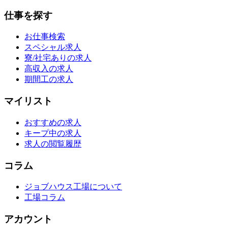
仕事を探す
お仕事検索
スペシャル求人
寮/社宅ありの求人
高収入の求人
期間工の求人
マイリスト
おすすめの求人
キープ中の求人
求人の閲覧履歴
コラム
ジョブハウス工場について
工場コラム
アカウント