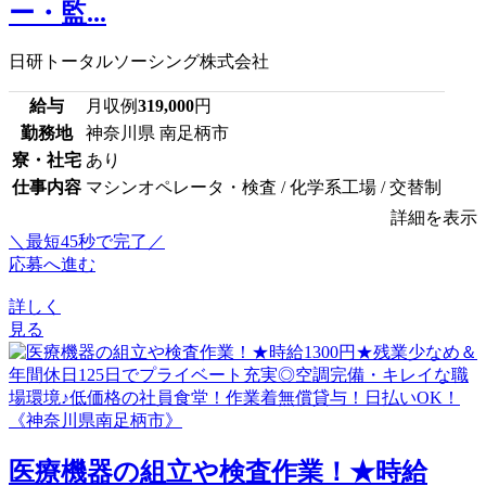
ー・監...
日研トータルソーシング株式会社
給与
月収例
319,000
円
勤務地
神奈川県 南足柄市
寮・社宅
あり
仕事内容
マシンオペレータ・検査 / 化学系工場 / 交替制
詳細を表示
＼最短45秒で完了／
応募へ進む
詳しく
見る
医療機器の組立や検査作業！★時給