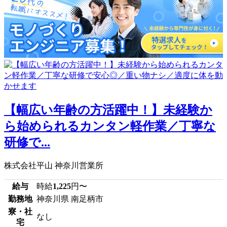
【幅広い年齢の方活躍中！】未経験か
ら始められるカンタン軽作業／丁寧な
研修で...
株式会社平山 神奈川営業所
給与
時給
1,225
円〜
勤務地
神奈川県 南足柄市
寮・社
なし
宅