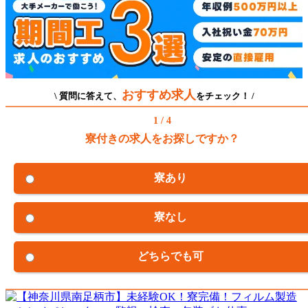
おすすめ求人
\ 質問に答えて、
をチェック！ /
1 / 4
寮付きの求人をお探しですか？
寮あり
寮なし
どちらでも可