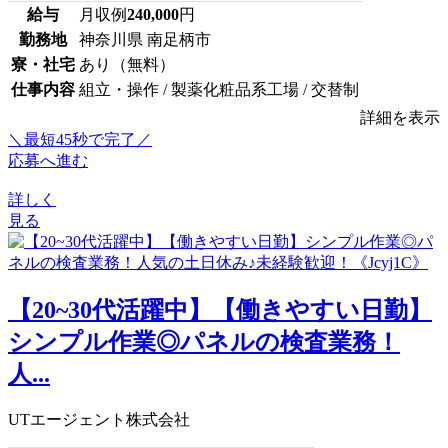
給与
月収例
240,000
円
勤務地
神奈川県 南足柄市
寮・社宅
あり（無料）
仕事内容
組立・操作 / 製薬化粧品系工場 / 交替制
詳細を表示
＼最短45秒で完了／
応募へ進む
詳しく
見る
【20~30代活躍中】【働きやすい日勤】
シンプル作業◎パネルの検査業務！
人...
UTエージェント株式会社