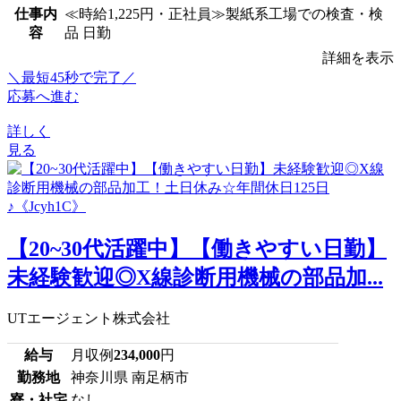
仕事内
≪時給1,225円・正社員≫製紙系工場での検査・検
容
品 日勤
詳細を表示
＼最短45秒で完了／
応募へ進む
詳しく
見る
【20~30代活躍中】【働きやすい日勤】
未経験歓迎◎X線診断用機械の部品加...
UTエージェント株式会社
給与
月収例
234,000
円
勤務地
神奈川県 南足柄市
寮・社宅
なし