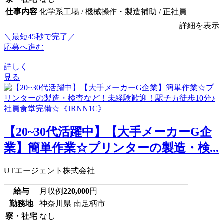
仕事内容
化学系工場 / 機械操作・製造補助 / 正社員
詳細を表示
＼最短45秒で完了／
応募へ進む
詳しく
見る
【20~30代活躍中】【大手メーカーG企
業】簡単作業☆プリンターの製造・検...
UTエージェント株式会社
給与
月収例
220,000
円
勤務地
神奈川県 南足柄市
寮・社宅
なし