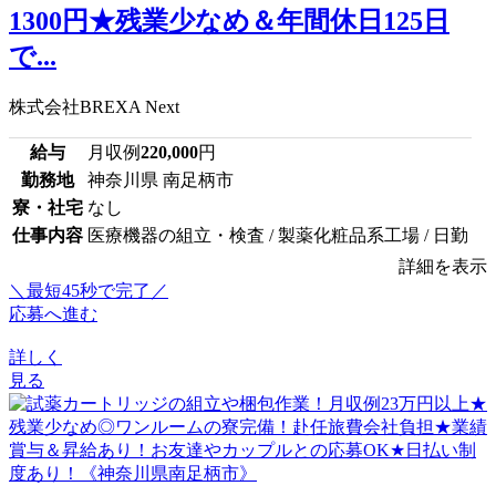
1300円★残業少なめ＆年間休日125日
で...
株式会社BREXA Next
給与
月収例
220,000
円
勤務地
神奈川県 南足柄市
寮・社宅
なし
仕事内容
医療機器の組立・検査 / 製薬化粧品系工場 / 日勤
詳細を表示
＼最短45秒で完了／
応募へ進む
詳しく
見る