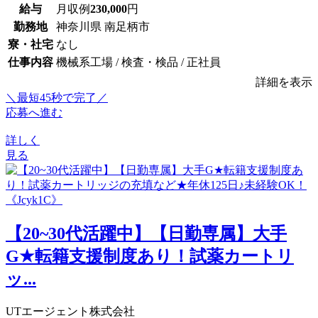
給与
月収例
230,000
円
勤務地
神奈川県 南足柄市
寮・社宅
なし
仕事内容
機械系工場 / 検査・検品 / 正社員
詳細を表示
＼最短45秒で完了／
応募へ進む
詳しく
見る
【20~30代活躍中】【日勤専属】大手
G★転籍支援制度あり！試薬カートリ
ッ...
UTエージェント株式会社