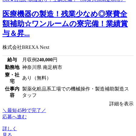
医療機器の製造！残業少なめ◎寮費全
額補助☆ワンルームの寮完備！業績賞
与＆昇...
株式会社BREXA Next
給与
月収例
240,000
円
勤務地
神奈川県 南足柄市
寮・社
あり（無料）
宅
仕事内
製薬化粧品系工場での機械操作・製造補助製造ス
容
タッフ
詳細を表示
＼最短45秒で完了／
応募へ進む
詳しく
見る