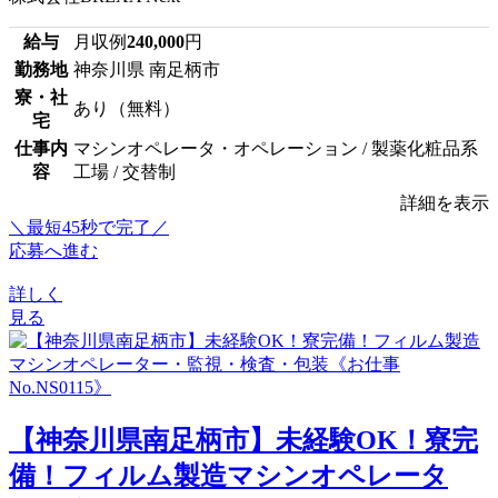
給与
月収例
240,000
円
勤務地
神奈川県 南足柄市
寮・社
あり（無料）
宅
仕事内
マシンオペレータ・オペレーション / 製薬化粧品系
容
工場 / 交替制
詳細を表示
＼最短45秒で完了／
応募へ進む
詳しく
見る
【神奈川県南足柄市】未経験OK！寮完
備！フィルム製造マシンオペレータ