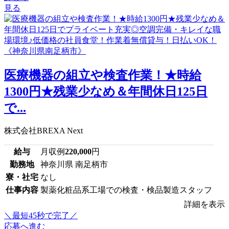
見る
医療機器の組立や検査作業！★時給
1300円★残業少なめ＆年間休日125日
で...
株式会社BREXA Next
給与
月収例
220,000
円
勤務地
神奈川県 南足柄市
寮・社宅
なし
仕事内容
製薬化粧品系工場での検査・検品製造スタッフ
詳細を表示
＼最短45秒で完了／
応募へ進む