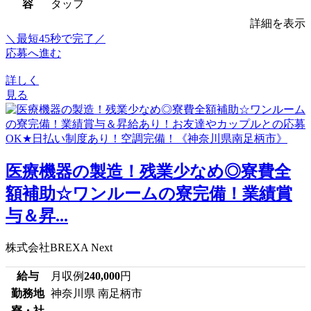
容
タッフ
詳細を表示
＼最短45秒で完了／
応募へ進む
詳しく
見る
医療機器の製造！残業少なめ◎寮費全
額補助☆ワンルームの寮完備！業績賞
与＆昇...
株式会社BREXA Next
給与
月収例
240,000
円
勤務地
神奈川県 南足柄市
寮・社