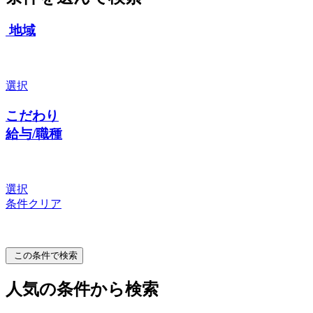
地域
選択
こだわり
給与/職種
選択
条件クリア
この条件で検索
人気の条件から検索