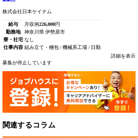
株式会社日本ケイテム
給与
月収例
226,000
円
勤務地
神奈川県 伊勢原市
寮・社宅
なし
仕事内容
組み立て・梱包 / 機械系工場 / 日勤
詳細を表示
募集が停止しています
関連するコラム