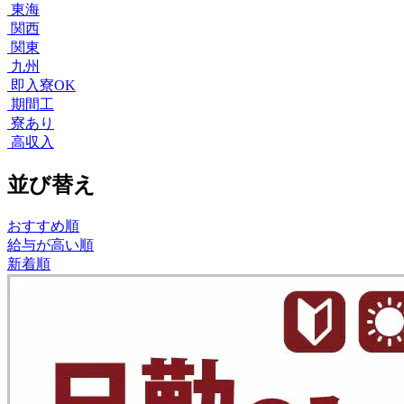
東海
関西
関東
九州
即入寮OK
期間工
寮あり
高収入
並び替え
おすすめ順
給与が高い順
新着順