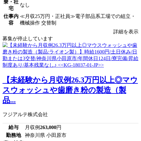
寮・社
なし
宅
仕事内
≪月収25万円・正社員≫電子部品系工場での組立・
容
機械操作 交替制
詳細を表示
募集が停止しています
【未経験から月収例26.3万円以上◎マウ
スウォッシュや歯磨き粉の製造（製
品...
フジアルテ株式会社
給与
月収例
263,000
円
勤務地
神奈川県 小田原市