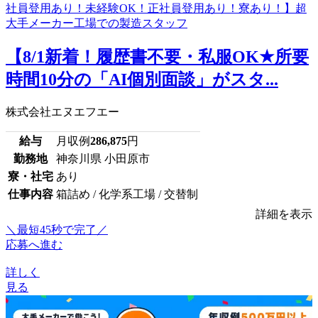
【8/1新着！履歴書不要・私服OK★所要
時間10分の「AI個別面談」がスタ...
株式会社エヌエフエー
給与
月収例
286,875
円
勤務地
神奈川県 小田原市
寮・社宅
あり
仕事内容
箱詰め / 化学系工場 / 交替制
詳細を表示
＼最短45秒で完了／
応募へ進む
詳しく
見る