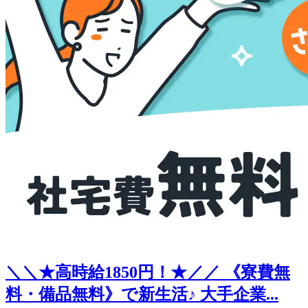
＼＼★高時給1850円！★／／ 《寮費無
料・備品無料》で新生活♪ 大手企業...