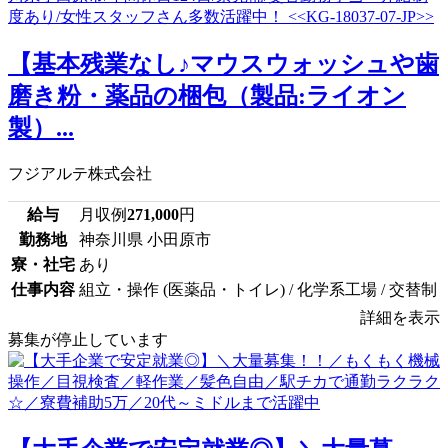
【基本残業なし♪マウスウォッシュや歯
磨き粉・薬品の梱包（製品:ライオン
製）...
フジアルテ株式会社
給与
月収例
271,000
円
勤務地
神奈川県 小田原市
寮・社宅
あり
仕事内容
組立・操作 (医薬品・トイレ) / 化学系工場 / 交替制
詳細を表示
募集が停止しています