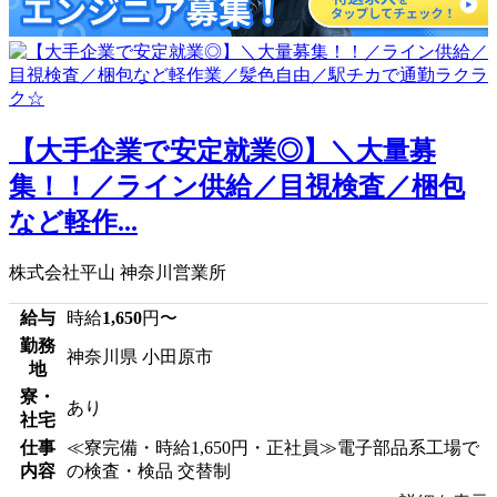
【大手企業で安定就業◎】＼大量募
集！！／ライン供給／目視検査／梱包
など軽作...
株式会社平山 神奈川営業所
給与
時給
1,650
円〜
勤務
神奈川県 小田原市
地
寮・
あり
社宅
仕事
≪寮完備・時給1,650円・正社員≫電子部品系工場で
内容
の検査・検品 交替制