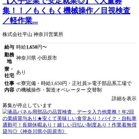
【大手企業で安定就業◎】＼大量募
集！！／もくもく機械操作／目視検査
／軽作業...
株式会社平山 神奈川営業所
給与
時給
1,650
円〜
勤務
神奈川県 小田原市
地
寮・
あり
社宅
仕事
≪寮完備・時給1,650円・正社員≫電子部品系工場で
内容
の機械操作・製造オペレーター 交替制
詳細を表示
募集が停止しています