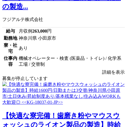
の製造...
フジアルテ株式会社
給与
月収例
263,000
円
勤務地
神奈川県 小田原市
寮・社
あり
宅
仕事内
機械オペレーター・検査 (医薬品・トイレ) / 化学系
容
工場 / 交替制
詳細を表示
募集が停止しています
【快適な寮完備！歯磨き粉やマウスウ
ォッシュのライオン製品の製造】時給