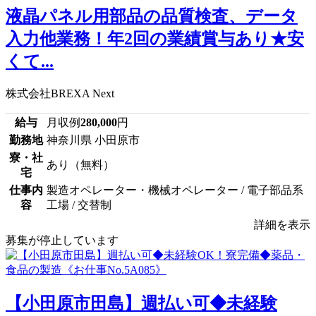
液晶パネル用部品の品質検査、データ
入力他業務！年2回の業績賞与あり★安
くて...
株式会社BREXA Next
給与
月収例
280,000
円
勤務地
神奈川県 小田原市
寮・社
あり（無料）
宅
仕事内
製造オペレーター・機械オペレーター / 電子部品系
容
工場 / 交替制
詳細を表示
募集が停止しています
【小田原市田島】週払い可◆未経験