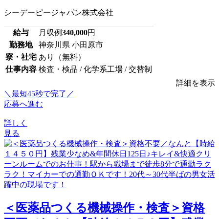
シーデーピージャパン株式会社
給与
月収例
340,000
円
勤務地
神奈川県 小田原市
寮・社宅
あり（無料）
仕事内容
検査・検品 / 化学系工場 / 交替制
詳細を表示
＼最短45秒で完了／
応募へ進む
詳しく
見る
＜医薬品つくる機械操作・検査＞資格