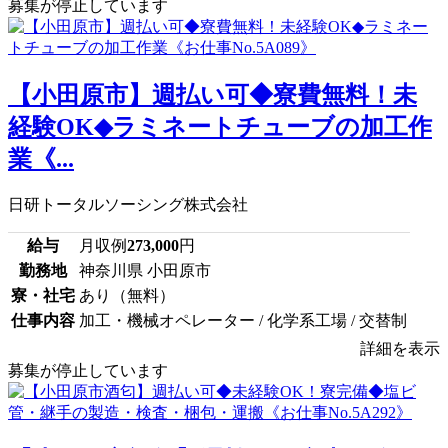
募集が停止しています
【小田原市】週払い可◆寮費無料！未
経験OK◆ラミネートチューブの加工作
業《...
日研トータルソーシング株式会社
給与
月収例
273,000
円
勤務地
神奈川県 小田原市
寮・社宅
あり（無料）
仕事内容
加工・機械オペレーター / 化学系工場 / 交替制
詳細を表示
募集が停止しています