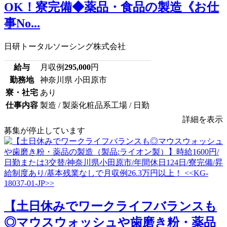
OK！寮完備◆薬品・食品の製造《お仕
事No...
日研トータルソーシング株式会社
給与
月収例
295,000
円
勤務地
神奈川県 小田原市
寮・社宅
あり
仕事内容
製造 / 製薬化粧品系工場 / 日勤
詳細を表示
募集が停止しています
【土日休みでワークライフバランスも
◎マウスウォッシュや歯磨き粉・薬品