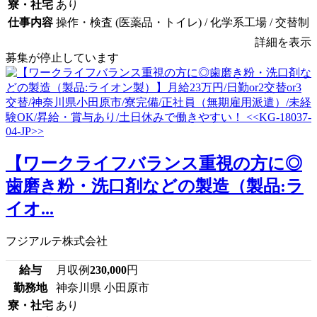
寮・社宅
あり
仕事内容
操作・検査 (医薬品・トイレ) / 化学系工場 / 交替制
詳細を表示
募集が停止しています
【ワークライフバランス重視の方に◎
歯磨き粉・洗口剤などの製造（製品:ラ
イオ...
フジアルテ株式会社
給与
月収例
230,000
円
勤務地
神奈川県 小田原市
寮・社宅
あり