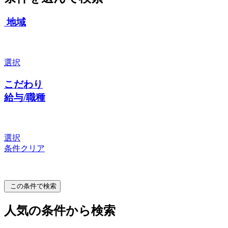
地域
選択
こだわり
給与/職種
選択
条件クリア
この条件で検索
人気の条件から検索