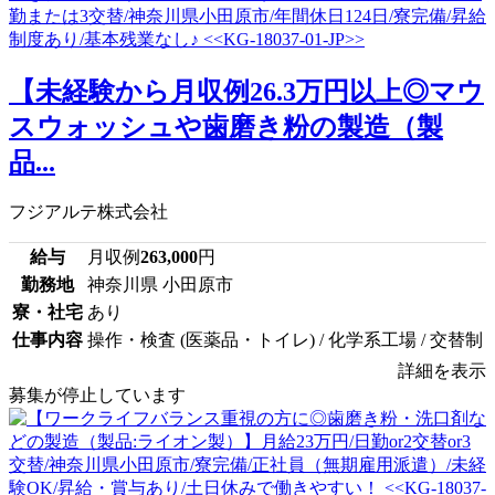
【未経験から月収例26.3万円以上◎マウ
スウォッシュや歯磨き粉の製造（製
品...
フジアルテ株式会社
給与
月収例
263,000
円
勤務地
神奈川県 小田原市
寮・社宅
あり
仕事内容
操作・検査 (医薬品・トイレ) / 化学系工場 / 交替制
詳細を表示
募集が停止しています