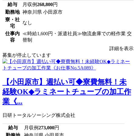
給与
月収例
268,800
円
勤務地
神奈川県 小田原市
寮・社
なし
宅
仕事内
≪時給1,600円・派遣社員≫物流倉庫での軽作業 交
容
替制
詳細を表示
募集が停止しています
【小田原市】週払い可◆寮費無料！未
経験OK◆ラミネートチューブの加工作
業《...
日研トータルソーシング株式会社
給与
月収例
273,000
円
勤務地
神奈川県 小田原市