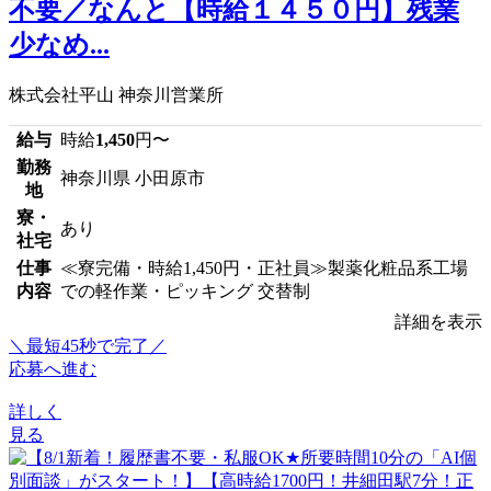
不要／なんと【時給１４５０円】残業
少なめ...
株式会社平山 神奈川営業所
給与
時給
1,450
円〜
勤務
神奈川県 小田原市
地
寮・
あり
社宅
仕事
≪寮完備・時給1,450円・正社員≫製薬化粧品系工場
内容
での軽作業・ピッキング 交替制
詳細を表示
＼最短45秒で完了／
応募へ進む
詳しく
見る