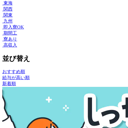
東海
関西
関東
九州
即入寮OK
期間工
寮あり
高収入
並び替え
おすすめ順
給与が高い順
新着順