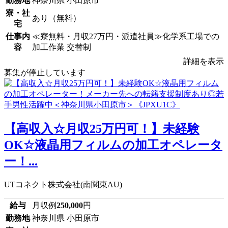
勤務地
神奈川県 小田原市
寮・社
あり（無料）
宅
仕事内
≪寮無料・月収27万円・派遣社員≫化学系工場での
容
加工作業 交替制
詳細を表示
募集が停止しています
【高収入☆月収25万円可！】未経験
OK☆液晶用フィルムの加工オペレータ
ー！...
UTコネクト株式会社(南関東AU)
給与
月収例
250,000
円
勤務地
神奈川県 小田原市