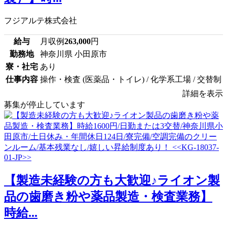
フジアルテ株式会社
給与
月収例
263,000
円
勤務地
神奈川県 小田原市
寮・社宅
あり
仕事内容
操作・検査 (医薬品・トイレ) / 化学系工場 / 交替制
詳細を表示
募集が停止しています
【製造未経験の方も大歓迎♪ライオン製
品の歯磨き粉や薬品製造・検査業務】
時給...