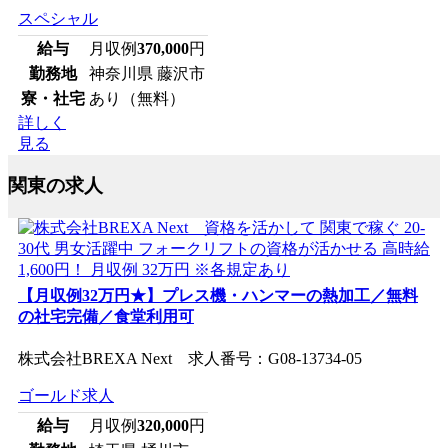
スペシャル
給与
月収例
370,000
円
勤務地
神奈川県 藤沢市
寮・社宅
あり（無料）
詳しく
見る
関東の求人
【月収例32万円★】プレス機・ハンマーの熱加工／無料
の社宅完備／食堂利用可
株式会社BREXA Next 求人番号：G08-13734-05
ゴールド求人
給与
月収例
320,000
円