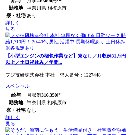
給与
月収
250,000
円〜
勤務地
神奈川県 相模原市
寮・社宅
あり
詳しく
見る
【小型エンジンの梱包作業など】寮なし／月収例31万円
以上／土日祝休み／年間...
フジ技研株式会社 本社 求人番号：1227448
スペシャル
給与
月収例
316,350
円
勤務地
神奈川県 相模原市
寮・社宅
なし
詳しく
見る