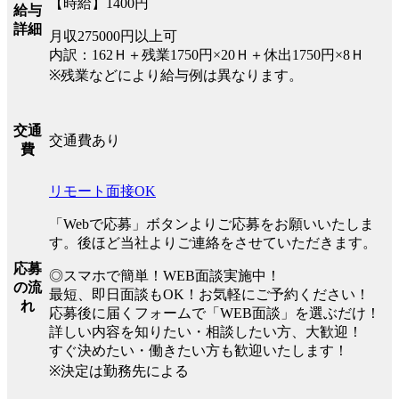
【時給】1400円
給与
詳細
月収275000円以上可
内訳：162Ｈ＋残業1750円×20Ｈ＋休出1750円×8Ｈ
※残業などにより給与例は異なります。
交通
交通費あり
費
リモート面接OK
「Webで応募」ボタンよりご応募をお願いいたしま
す。後ほど当社よりご連絡をさせていただきます。
応募
◎スマホで簡単！WEB面談実施中！
の流
最短、即日面談もOK！お気軽にご予約ください！
れ
応募後に届くフォームで「WEB面談」を選ぶだけ！
詳しい内容を知りたい・相談したい方、大歓迎！
すぐ決めたい・働きたい方も歓迎いたします！
※決定は勤務先による