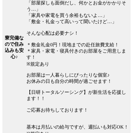
「部屋探しも面倒だし、何かとお金がかかりそ
う…」
「家具や家電を買う余裕もないよ…」
「敷金・礼金って高いって聞いたけど…」
そんな心配は必要ナシ！
寮完備な
ので住み
＊敷金礼金0円！現地までの赴任旅費支給！
込みも安
＊家具・家電・寝具付きのお部屋をご用意しま
心♪
す！
※規定あり
お部屋は一人暮らしにぴったりな個室♪
お休みの日も自分の時間が過ごせます！
【日研トータルソーシング】が新生活を応援し
ます！！
ご応募お待ちしております！
基本は月払いの給与ですが、週払いも対応OK！