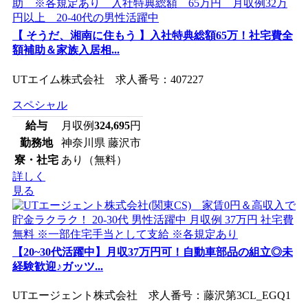
【 そうだ、湘南に住もう 】入社特典総額65万！社宅費全
額補助＆家族入居相...
UTエイム株式会社 求人番号：407227
スペシャル
給与
月収例
324,695
円
勤務地
神奈川県 藤沢市
寮・社宅
あり（無料）
詳しく
見る
【20~30代活躍中】月収37万円可！自動車部品の組立◎未
経験歓迎♪ガッツ...
UTエージェント株式会社 求人番号：藤沢第3CL_EGQ1