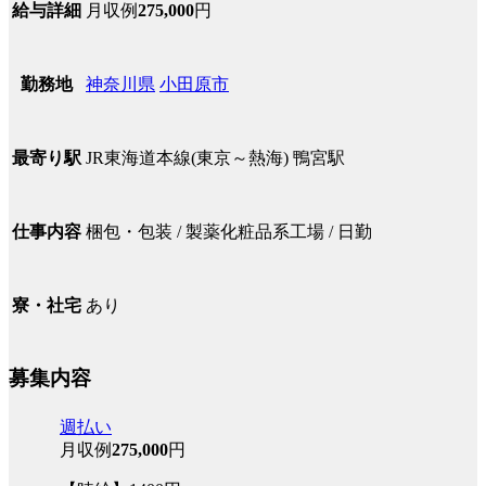
月収例
275,000
円
給与詳細
神奈川県
小田原市
勤務地
JR東海道本線(東京～熱海) 鴨宮駅
最寄り駅
梱包・包装 / 製薬化粧品系工場 / 日勤
仕事内容
あり
寮・社宅
募集内容
週払い
月収例
275,000
円