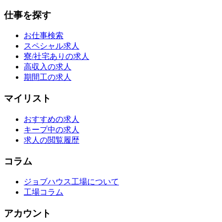
仕事を探す
お仕事検索
スペシャル求人
寮/社宅ありの求人
高収入の求人
期間工の求人
マイリスト
おすすめの求人
キープ中の求人
求人の閲覧履歴
コラム
ジョブハウス工場について
工場コラム
アカウント