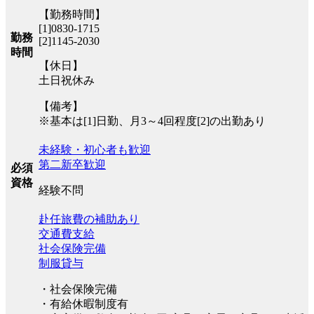
【勤務時間】
[1]0830-1715
勤務
[2]1145-2030
時間
【休日】
土日祝休み
【備考】
※基本は[1]日勤、月3～4回程度[2]の出勤あり
未経験・初心者も歓迎
第二新卒歓迎
必須
資格
経験不問
赴任旅費の補助あり
交通費支給
社会保険完備
制服貸与
・社会保険完備
・有給休暇制度有