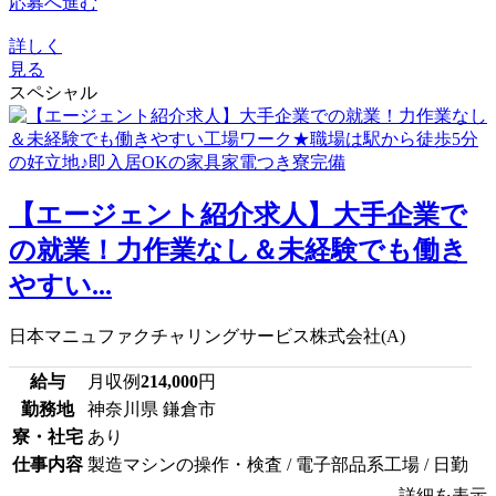
応募へ進む
詳しく
見る
スペシャル
【エージェント紹介求人】大手企業で
の就業！力作業なし＆未経験でも働き
やすい...
日本マニュファクチャリングサービス株式会社(A)
給与
月収例
214,000
円
勤務地
神奈川県 鎌倉市
寮・社宅
あり
仕事内容
製造マシンの操作・検査 / 電子部品系工場 / 日勤
詳細を表示