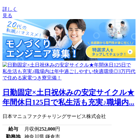
詳しく
見る
日勤固定×土日祝休みの安定サイクル★
年間休日125日で私生活も充実♪職場内...
日本マニュファクチャリングサービス株式会社
給与
月収例
252,000
円
勤務地
神奈川県 鎌倉市