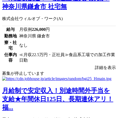
神奈川県鎌倉市 社宅無
株式会社ウィルオブ・ワーク(A)
給与
月収例
226,000
円
勤務地
神奈川県 鎌倉市
寮・社
なし
宅
仕事内
≪月収22.5万円・正社員≫食品系工場での加工作業
容
日勤
詳細を表示
募集が停止しています
月給制で安定収入！別途時間外手当を
支給★年間休日125日、長期連休アリ！
福...