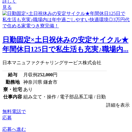
詳しく
見る
日勤固定×土日祝休みの安定サイクル★
年間休日125日で私生活も充実♪職場内...
日本マニュファクチャリングサービス株式会社
給与
月収例
252,000
円
勤務地
神奈川県 鎌倉市
寮・社宅
あり
仕事内容
組み立て・操作 / 電子部品系工場 / 日勤
詳細を表示
無料電話で
応募
応募へ進む