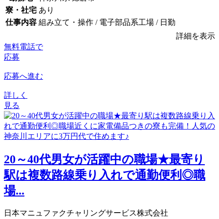
寮・社宅
あり
仕事内容
組み立て・操作 / 電子部品系工場 / 日勤
詳細を表示
無料電話で
応募
応募へ進む
詳しく
見る
20～40代男女が活躍中の職場★最寄り
駅は複数路線乗り入れで通勤便利◎職
場...
日本マニュファクチャリングサービス株式会社