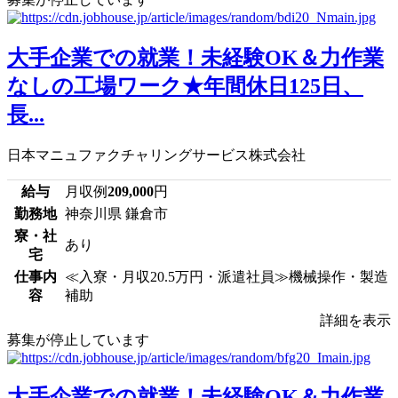
大手企業での就業！未経験OK＆力作業
なしの工場ワーク★年間休日125日、
長...
日本マニュファクチャリングサービス株式会社
給与
月収例
209,000
円
勤務地
神奈川県 鎌倉市
寮・社
あり
宅
仕事内
≪入寮・月収20.5万円・派遣社員≫機械操作・製造
容
補助
詳細を表示
募集が停止しています
大手企業での就業！未経験OK＆力作業