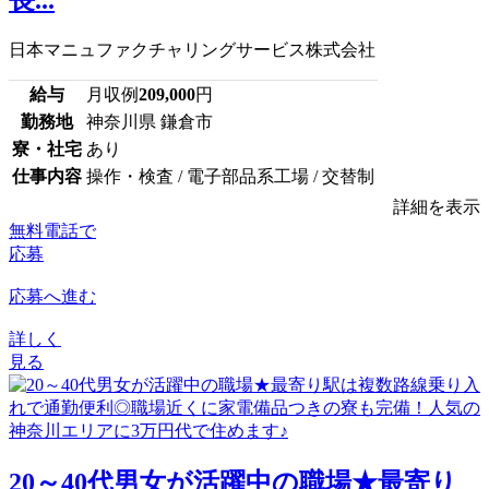
日本マニュファクチャリングサービス株式会社
給与
月収例
209,000
円
勤務地
神奈川県 鎌倉市
寮・社宅
あり
仕事内容
操作・検査 / 電子部品系工場 / 交替制
詳細を表示
無料電話で
応募
応募へ進む
詳しく
見る
20～40代男女が活躍中の職場★最寄り