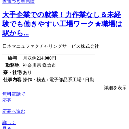
大手企業での就業！力作業なし＆未経
験でも働きやすい工場ワーク★職場は
駅から...
日本マニュファクチャリングサービス株式会社
給与
月収例
214,000
円
勤務地
神奈川県 鎌倉市
寮・社宅
あり
仕事内容
操作・検査 / 電子部品系工場 / 日勤
詳細を表示
無料電話で
応募
応募へ進む
詳しく
見る