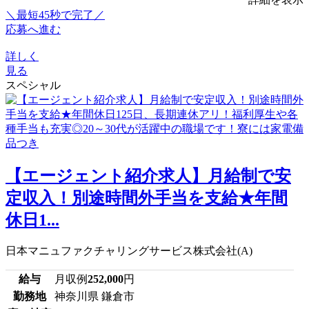
＼最短45秒で完了／
応募へ進む
詳しく
見る
スペシャル
【エージェント紹介求人】月給制で安
定収入！別途時間外手当を支給★年間
休日1...
日本マニュファクチャリングサービス株式会社(A)
給与
月収例
252,000
円
勤務地
神奈川県 鎌倉市