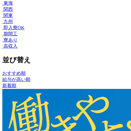
東海
関西
関東
九州
即入寮OK
期間工
寮あり
高収入
並び替え
おすすめ順
給与が高い順
新着順