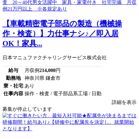
【車載精密電子部品の製造（機械操
作・検査）】力仕事ナシ♪／即入居
OK！家具...
日本マニュファクチャリングサービス株式会社
給与
月収例
214,000
円
勤務地
神奈川県 鎌倉市
寮・社宅
あり
仕事内容
操作・検査 / 電子部品系工場 / 日勤
詳細を表示
募集が停止しています