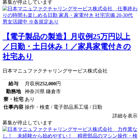
募集が停止しています
【電子製品の製造】月収例25万円以上
／日勤・土日休み！／家具家電付きの
社宅あり
日本マニュファクチャリングサービス株式会社
給与
月収例
252,000
円
勤務地
神奈川県 鎌倉市
寮・社宅
あり
仕事内容
操作・検査 / 電子部品系工場 / 日勤
詳細を表示
募集が停止しています