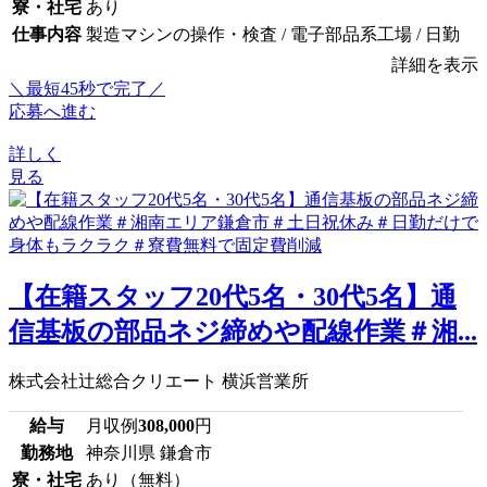
寮・社宅
あり
仕事内容
製造マシンの操作・検査 / 電子部品系工場 / 日勤
詳細を表示
＼最短45秒で完了／
応募へ進む
詳しく
見る
【在籍スタッフ20代5名・30代5名】通
信基板の部品ネジ締めや配線作業＃湘...
株式会社辻総合クリエート 横浜営業所
給与
月収例
308,000
円
勤務地
神奈川県 鎌倉市
寮・社宅
あり（無料）