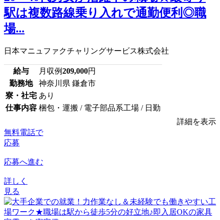
駅は複数路線乗り入れで通勤便利◎職
場...
日本マニュファクチャリングサービス株式会社
給与
月収例
209,000
円
勤務地
神奈川県 鎌倉市
寮・社宅
あり
仕事内容
梱包・運搬 / 電子部品系工場 / 日勤
詳細を表示
無料電話で
応募
応募へ進む
詳しく
見る