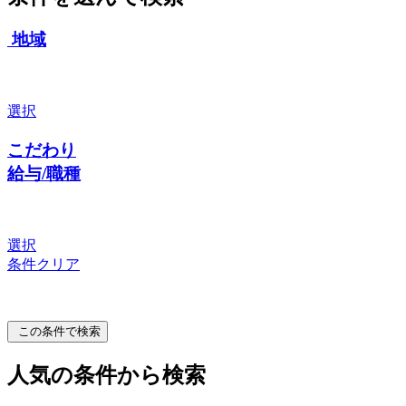
地域
選択
こだわり
給与/職種
選択
条件クリア
この条件で検索
人気の条件から検索