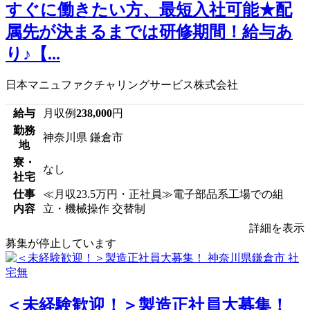
すぐに働きたい方、最短入社可能★配
属先が決まるまでは研修期間！給与あ
り♪【...
日本マニュファクチャリングサービス株式会社
給与
月収例
238,000
円
勤務
神奈川県 鎌倉市
地
寮・
なし
社宅
仕事
≪月収23.5万円・正社員≫電子部品系工場での組
内容
立・機械操作 交替制
詳細を表示
募集が停止しています
＜未経験歓迎！＞製造正社員大募集！