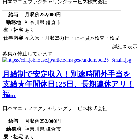
日本マニュファクチャリングサービス株式会社
給与
月収例
252,000
円
勤務地
神奈川県 鎌倉市
寮・社宅
あり
仕事内容
≪入寮・月収25万円・正社員≫検査・検品
詳細を表示
募集が停止しています
月給制で安定収入！別途時間外手当を
支給★年間休日125日、長期連休アリ！
福...
日本マニュファクチャリングサービス株式会社
給与
月収例
252,000
円
勤務地
神奈川県 鎌倉市
寮・社宅
あり