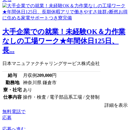
大手企業での就業！未経験OK＆力作業
なしの工場ワーク★年間休日125日、
長...
日本マニュファクチャリングサービス株式会社
給与
月収例
209,000
円
勤務地
神奈川県 鎌倉市
寮・社宅
あり
仕事内容
操作・検査 / 電子部品系工場 / 交替制
詳細を表示
無料電話で
応募
応募へ進む