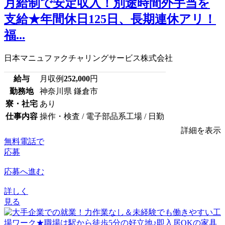
月給制で安定収入！別途時間外手当を
支給★年間休日125日、長期連休アリ！
福...
日本マニュファクチャリングサービス株式会社
給与
月収例
252,000
円
勤務地
神奈川県 鎌倉市
寮・社宅
あり
仕事内容
操作・検査 / 電子部品系工場 / 日勤
詳細を表示
無料電話で
応募
応募へ進む
詳しく
見る