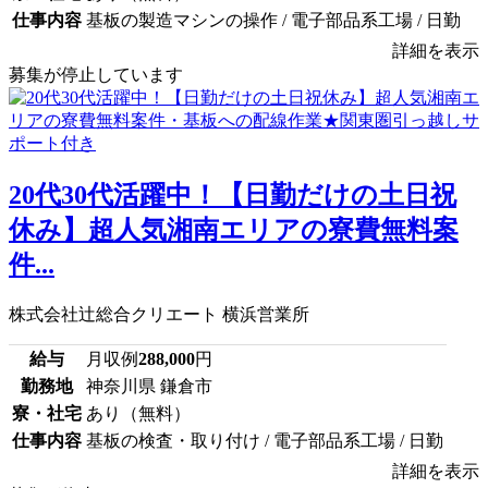
仕事内容
基板の製造マシンの操作 / 電子部品系工場 / 日勤
詳細を表示
募集が停止しています
20代30代活躍中！【日勤だけの土日祝
休み】超人気湘南エリアの寮費無料案
件...
株式会社辻総合クリエート 横浜営業所
給与
月収例
288,000
円
勤務地
神奈川県 鎌倉市
寮・社宅
あり（無料）
仕事内容
基板の検査・取り付け / 電子部品系工場 / 日勤
詳細を表示