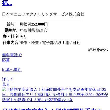
福...
日本マニュファクチャリングサービス株式会社
給与
月収例
252,000
円
勤務地
神奈川県 鎌倉市
寮・社宅
あり
仕事内容
操作・検査 / 電子部品系工場 / 日勤
詳細を表示
無料電話で
応募
応募へ進む
詳しく
見る