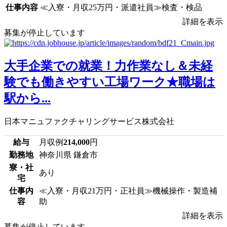
仕事内容
≪入寮・月収25万円・派遣社員≫検査・検品
詳細を表示
募集が停止しています
大手企業での就業！力作業なし＆未経
験でも働きやすい工場ワーク★職場は
駅から...
日本マニュファクチャリングサービス株式会社
給与
月収例
214,000
円
勤務地
神奈川県 鎌倉市
寮・社
あり
宅
仕事内
≪入寮・月収21万円・正社員≫機械操作・製造補
容
助
詳細を表示
募集が停止しています