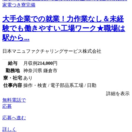
大手企業での就業！力作業なし＆未経
験でも働きやすい工場ワーク★職場は
駅から...
日本マニュファクチャリングサービス株式会社
給与
月収例
214,000
円
勤務地
神奈川県 鎌倉市
寮・社宅
あり
仕事内容
操作・検査 / 電子部品系工場 / 日勤
詳細を表示
無料電話で
応募
応募へ進む
詳しく