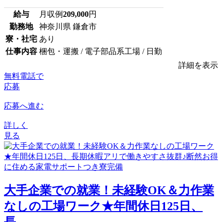
給与
月収例
209,000
円
勤務地
神奈川県 鎌倉市
寮・社宅
あり
仕事内容
梱包・運搬 / 電子部品系工場 / 日勤
詳細を表示
無料電話で
応募
応募へ進む
詳しく
見る
大手企業での就業！未経験OK＆力作業
なしの工場ワーク★年間休日125日、
長...