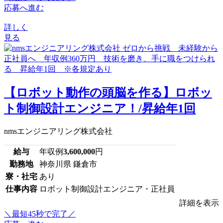
応募へ進む
詳しく
見る
【ロボット動作の頭脳を作る】ロボッ
ト制御設計エンジニア！/昇給年1回
nmsエンジニアリング株式会社
給与
年収例
3,600,000
円
勤務地
神奈川県 鎌倉市
寮・社宅
あり
仕事内容
ロボット制御設計エンジニア・正社員
詳細を表示
＼最短45秒で完了／