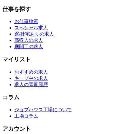
仕事を探す
お仕事検索
スペシャル求人
寮/社宅ありの求人
高収入の求人
期間工の求人
マイリスト
おすすめの求人
キープ中の求人
求人の閲覧履歴
コラム
ジョブハウス工場について
工場コラム
アカウント