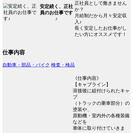
正社員として働きません
安定続く、正社
か？
員のお仕事です
月給制だから月々安定収
♪
入♪
長く安定したお仕事がし
たい方にオススメです！
仕事内容
自動車・部品・バイク
検査・検品
《仕事内容》
【キャブライン】
溶接後に組付けられたキャ
ブ
（トラックの乗車部分）の
塗装や、
原動機・室内外の各種装備
などを
車体に取り付けていきま