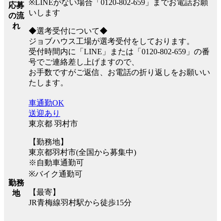
※LINEがない場合「0120-802-659」までお電話お願
応募
いします
の流
れ
◆選考受付について◆
ジョブハウス工場が選考受付をしております。
受付時間内に「LINE」または「0120-802-659」の番
号でご連絡差し上げますので、
お手数ですがご返信、お電話の折り返しをお願いい
たします。
車通勤OK
送迎あり
東京都 羽村市
【勤務地】
東京都羽村市(全国から募集中)
※自動車通勤可
※バイク通勤可
勤務
【最寄】
地
JR青梅線羽村駅から徒歩15分