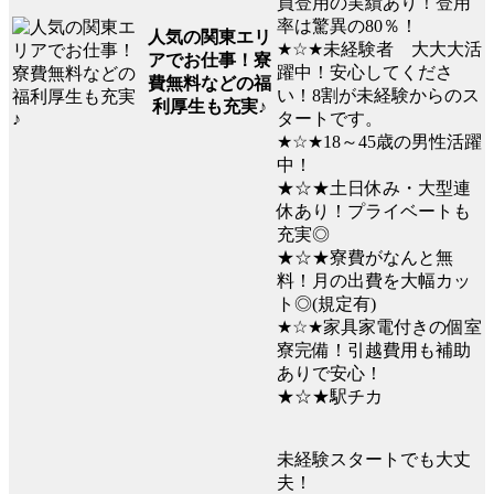
員登用の実績あり！登用
率は驚異の80％！
人気の関東エリ
★☆★未経験者 大大大活
アでお仕事！寮
躍中！安心してくださ
費無料などの福
い！8割が未経験からのス
利厚生も充実♪
タートです。
★☆★18～45歳の男性活躍
中！
★☆★土日休み・大型連
休あり！プライベートも
充実◎
★☆★寮費がなんと無
料！月の出費を大幅カッ
ト◎(規定有)
★☆★家具家電付きの個室
寮完備！引越費用も補助
ありで安心！
★☆★駅チカ
未経験スタートでも大丈
夫！