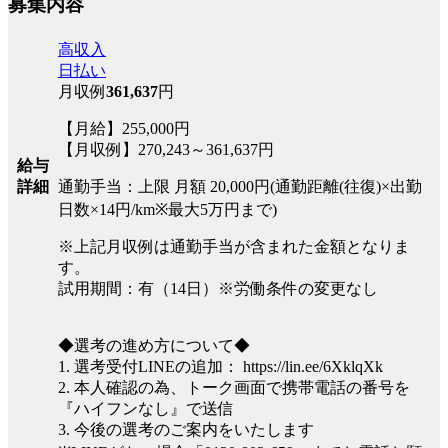
募集内容
高収入
日払い
月収例
361,637
円
【月給】255,000円
【月収例】270,243～361,637円
給与
通勤手当：上限 月額 20,000円(通勤距離(往復)×出勤
詳細
日数×14円/km※最大5万円まで)
※上記月収例は通勤手当が含まれた金額となりま
す。
試用期間：有（14日）※労働条件の変更なし
◆選考の進め方について◆
1. 選考受付LINEの追加： https://lin.ee/6XklqXk
2. 本人確認の為、トーク画面で携帯電話の番号を
『ハイフンなし』で送信
3. 今後の選考のご案内をいたします