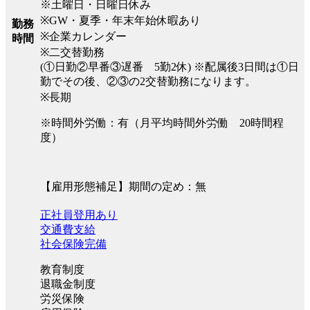
※土曜日・日曜日休み
※GW・夏季・年末年始休暇あり
勤務
※企業カレンダー
時間
※二交替勤務
(①日勤②早番③遅番 5勤2休) ※配属後3日間は①日
勤でその後、②③の2交替勤務になります。
※長期
※時間外労働：有（月平均時間外労働 20時間程
度）
【雇用形態補足】期間の定め：無
正社員登用あり
交通費支給
社会保険完備
教育制度
退職金制度
労災保険