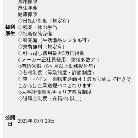
雇用保険
厚生年金
健康保険
◇日払い制度（規定有）
福利
◇残業・休出手当
厚生
◇社会保険完備
◇寮完備（生活備品レンタル可）
◇寮費無料（規定有）
◇引っ越し費用最大5万円補助
◇メーカー正社員登用 実績多数アリ
◇有給休暇（6ヶ月以上勤務後付与）
◇各種制度（等級制度・評価制度）
◇車・バイク・自転車通勤可！最寄り駅まで行きそ
こからは企業送迎バスとなります
◇人事評価制度/キャリア教育制度
◇退職金制度（在籍3年以上）
公開
2023年 09月 28日
日